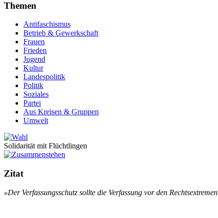
Themen
Antifaschismus
Betrieb & Gewerkschaft
Frauen
Frieden
Jugend
Kultur
Landespolitik
Politik
Soziales
Partei
Aus Kreisen & Gruppen
Umwelt
Solidarität mit Flüchtlingen
Zitat
»Der Ver­fas­sungs­schutz soll­te die Ver­fas­sung vor den Rechts­ex­tre­me