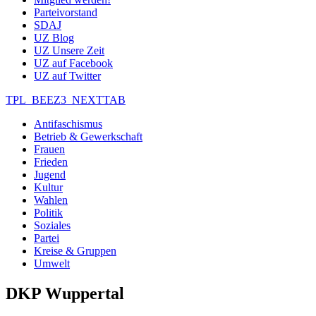
Parteivorstand
SDAJ
UZ Blog
UZ Unsere Zeit
UZ auf Facebook
UZ auf Twitter
TPL_BEEZ3_NEXTTAB
Antifaschismus
Betrieb & Gewerkschaft
Frauen
Frieden
Jugend
Kultur
Wahlen
Politik
Soziales
Partei
Kreise & Gruppen
Umwelt
DKP Wuppertal