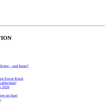
TION
Krieg – und heute?
gon Erwin Kisch
Kahlschlag!
g 2026
hen im Iran!
»