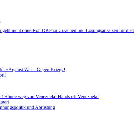
!
öln: «Against War – Gegen Krieg»!
ril
la! Hände weg von Venezuela! Hands off Venezuela!
tgart
annungspolitik und Abrüstung