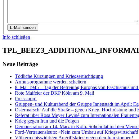
E-Mail senden
Info schließen
TPL_BEEZ3_ADDITIONAL_INFORMA
Neue Beiträge
Tödliche Kürzungen und Kriegsertüchtigung
Armutsprogramme werden scheitern
8. Mai 1945 – Tag der Befreiung Europas von Faschismus und 
Rote Maifeier der DKP Köln am 9. Mai!
Preisstopp!
Gruppen- und Kulturabend der Gruppe Innenstadt im April: E
Ostermarsch: Auf die Straße – gegen Krieg, Hochrüstung und 
Referat über Rosa Meyer-Leviné zum Internationalen Frauenta
Krieg gegen Iran und die Folgen
Demonstration am 14. März in Köln: Solidarität mit den Mensc
Ford-Vertrauensleute: «Nein zum Umbau auf Kriegswirtschaft!
Völkerrechtswidrigen Angriffskrieg gegen den Iran stoppen!