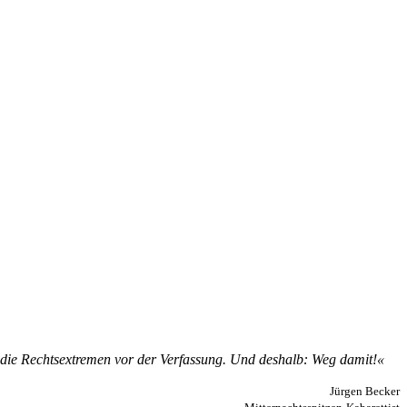
zt die Rechts­ex­tre­men vor der Ver­fas­sung. Und des­halb: Weg da­mit!«
Jürgen Becker