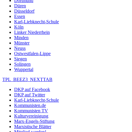
Dortmund
Düren
Düsseldorf
Essen
Karl-Liebknecht-Schule
Köln
Linker Niederrhein
Minden
Münster
Neuss
Ostwestfalen-Lippe
Siegen
Solingen
Wuppertal
TPL_BEEZ3_NEXTTAB
DKP auf Facebook
DKP auf Twitter
Karl-Liebknecht-Schule
Kommunisten.de
Kommunisten TV
Kulturvereinigung
Marx-Engels-Stiftung
Marxistische Blätter
Mitglied werden!