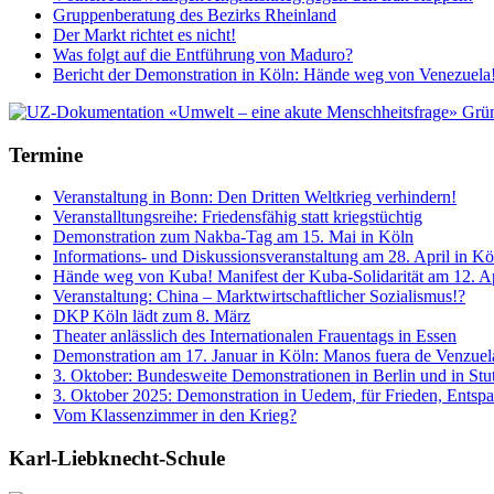
Gruppenberatung des Bezirks Rheinland
Der Markt richtet es nicht!
Was folgt auf die Entführung von Maduro?
Bericht der Demonstration in Köln: Hände weg von Venezuela
Termine
Veranstaltung in Bonn: Den Dritten Weltkrieg verhindern!
Veranstalltungsreihe: Friedensfähig statt kriegstüchtig
Demonstration zum Nakba-Tag am 15. Mai in Köln
Informations- und Diskussionsveranstaltung am 28. April in K
Hände weg von Kuba! Manifest der Kuba-Solidarität am 12. Ap
Veranstaltung: China – Marktwirtschaftlicher Sozialismus!?
DKP Köln lädt zum 8. März
Theater anlässlich des Internationalen Frauentags in Essen
Demonstration am 17. Januar in Köln: Manos fuera de Venzue
3. Oktober: Bundesweite Demonstrationen in Berlin und in Stut
3. Oktober 2025: Demonstration in Uedem, für Frieden, Entsp
Vom Klassenzimmer in den Krieg?
Karl-Liebknecht-­Schule