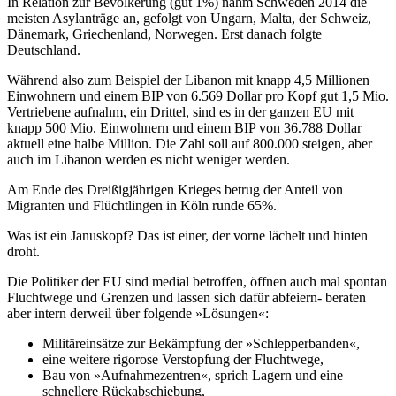
In Relation zur Bevölkerung (gut 1%) nahm Schweden 2014 die
meisten Asylanträge an, gefolgt von Ungarn, Malta, der Schweiz,
Dänemark, Griechenland, Norwegen. Erst danach folgte
Deutschland.
Während also zum Beispiel der Libanon mit knapp 4,5 Millionen
Einwohnern und einem BIP von 6.569 Dollar pro Kopf gut 1,5 Mio.
Vertriebene aufnahm, ein Drittel, sind es in der ganzen EU mit
knapp 500 Mio. Einwohnern und einem BIP von 36.788 Dollar
aktuell eine halbe Million. Die Zahl soll auf 800.000 steigen, aber
auch im Libanon werden es nicht weniger werden.
Am Ende des Dreißigjährigen Krieges betrug der Anteil von
Migranten und Flüchtlingen in Köln runde 65%.
Was ist ein Januskopf? Das ist einer, der vorne lächelt und hinten
droht.
Die Politiker der EU sind medial betroffen, öffnen auch mal spontan
Fluchtwege und Grenzen und lassen sich dafür abfeiern- beraten
aber intern derweil über folgende »Lösungen«:
Militäreinsätze zur Bekämpfung der »Schlepperbanden«,
eine weitere rigorose Verstopfung der Fluchtwege,
Bau von »Aufnahmezentren«, sprich Lagern und eine
schnellere Rückabschiebung,