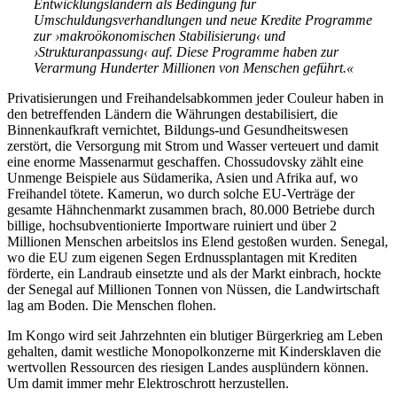
Entwicklungsländern als Bedingung für
Umschuldungsverhandlungen und neue Kredite Programme
zur ›makroökonomischen Stabilisierung‹ und
›Strukturanpassung‹ auf. Diese Programme haben zur
Verarmung Hunderter Millionen von Menschen geführt.«
Privatisierungen und Freihandelsabkommen jeder Couleur haben in
den betreffenden Ländern die Währungen destabilisiert, die
Binnenkaufkraft vernichtet, Bildungs-und Gesundheitswesen
zerstört, die Versorgung mit Strom und Wasser verteuert und damit
eine enorme Massenarmut geschaffen. Chossudovsky zählt eine
Unmenge Beispiele aus Südamerika, Asien und Afrika auf, wo
Freihandel tötete. Kamerun, wo durch solche EU-Verträge der
gesamte Hähnchenmarkt zusammen brach, 80.000 Betriebe durch
billige, hochsubventionierte Importware ruiniert und über 2
Millionen Menschen arbeitslos ins Elend gestoßen wurden. Senegal,
wo die EU zum eigenen Segen Erdnussplantagen mit Krediten
förderte, ein Landraub einsetzte und als der Markt einbrach, hockte
der Senegal auf Millionen Tonnen von Nüssen, die Landwirtschaft
lag am Boden. Die Menschen flohen.
Im Kongo wird seit Jahrzehnten ein blutiger Bürgerkrieg am Leben
gehalten, damit westliche Monopolkonzerne mit Kindersklaven die
wertvollen Ressourcen des riesigen Landes ausplündern können.
Um damit immer mehr Elektroschrott herzustellen.