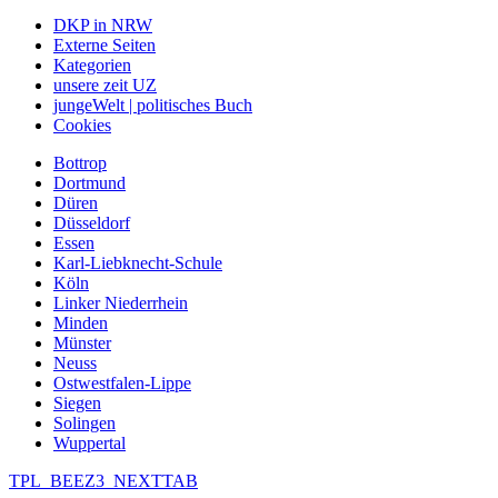
DKP in NRW
Externe Seiten
Kategorien
unsere zeit UZ
jungeWelt | politisches Buch
Cookies
Bottrop
Dortmund
Düren
Düsseldorf
Essen
Karl-Liebknecht-Schule
Köln
Linker Niederrhein
Minden
Münster
Neuss
Ostwestfalen-Lippe
Siegen
Solingen
Wuppertal
TPL_BEEZ3_NEXTTAB