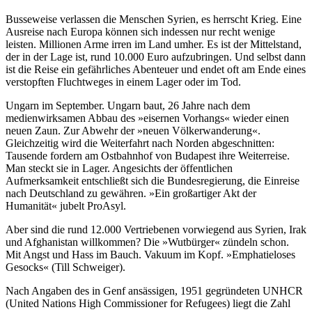
Busseweise verlassen die Menschen Syrien, es herrscht Krieg. Eine
Ausreise nach Europa können sich indessen nur recht wenige
leisten. Millionen Arme irren im Land umher. Es ist der Mittelstand,
der in der Lage ist, rund 10.000 Euro aufzubringen. Und selbst dann
ist die Reise ein gefährliches Abenteuer und endet oft am Ende eines
verstopften Fluchtweges in einem Lager oder im Tod.
Ungarn im September. Ungarn baut, 26 Jahre nach dem
medienwirksamen Abbau des »eisernen Vorhangs« wieder einen
neuen Zaun. Zur Abwehr der »neuen Völkerwanderung«.
Gleichzeitig wird die Weiterfahrt nach Norden abgeschnitten:
Tausende fordern am Ostbahnhof von Budapest ihre Weiterreise.
Man steckt sie in Lager. Angesichts der öffentlichen
Aufmerksamkeit entschließt sich die Bundesregierung, die Einreise
nach Deutschland zu gewähren. »Ein großartiger Akt der
Humanität« jubelt ProAsyl.
Aber sind die rund 12.000 Vertriebenen vorwiegend aus Syrien, Irak
und Afghanistan willkommen? Die »Wutbürger« zündeln schon.
Mit Angst und Hass im Bauch. Vakuum im Kopf. »Emphatieloses
Gesocks« (Till Schweiger).
Nach Angaben des in Genf ansässigen, 1951 gegründeten UNHCR
(United Nations High Commissioner for Refugees) liegt die Zahl