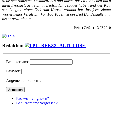
»Die spät­rö­mi­sche De­ka­denz be­stand dar­in, dass die Rei­chen nach
ih­ren Fress­ge­la­gen sich in Esels­milch ge­ba­det ha­ben und der Kai­
ser Ca­li­gu­la ei­nen Esel zum Kon­sul er­nannt hat. In­so­fern stimmt
Wes­ter­wel­les Ver­gleich: Vor 100 Ta­gen ist ein Esel Bun­des­au­ßen­mi­
nis­ter ge­wor­den.«
Heiner Geißler, 13.02.2010
Redaktion
Benutzername
Passwort
Angemeldet bleiben
Passwort vergessen?
Benutzername vergessen?