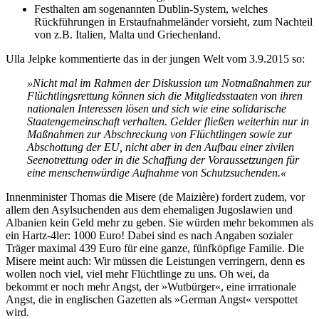
Festhalten am sogenannten Dublin-System, welches
Rückführungen in Erstaufnahmeländer vorsieht, zum Nachteil
von z.B. Italien, Malta und Griechenland.
Ulla Jelpke kommentierte das in der jungen Welt vom 3.9.2015 so:
»Nicht mal im Rahmen der Diskussion um Notmaßnahmen zur
Flüchtlingsrettung können sich die Mitgliedsstaaten von ihren
nationalen Interessen lösen und sich wie eine solidarische
Staatengemeinschaft verhalten. Gelder fließen weiterhin nur in
Maßnahmen zur Abschreckung von Flüchtlingen sowie zur
Abschottung der EU, nicht aber in den Aufbau einer zivilen
Seenotrettung oder in die Schaffung der Voraussetzungen für
eine menschenwürdige Aufnahme von Schutzsuchenden.«
Innenminister Thomas die Misere (de Maizière) fordert zudem, vor
allem den Asylsuchenden aus dem ehemaligen Jugoslawien und
Albanien kein Geld mehr zu geben. Sie würden mehr bekommen als
ein Hartz-4ler: 1000 Euro! Dabei sind es nach Angaben sozialer
Träger maximal 439 Euro für eine ganze, fünfköpfige Familie. Die
Misere meint auch: Wir müssen die Leistungen verringern, denn es
wollen noch viel, viel mehr Flüchtlinge zu uns. Oh wei, da
bekommt er noch mehr Angst, der »Wutbürger«, eine irrrationale
Angst, die in englischen Gazetten als »German Angst« verspottet
wird.