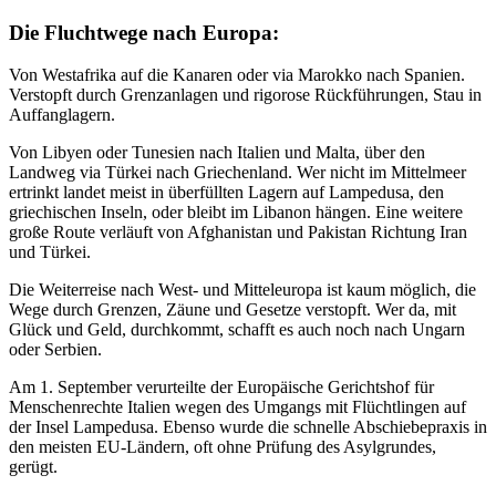
Die Fluchtwege nach Europa:
Von Westafrika auf die Kanaren oder via Marokko nach Spanien.
Verstopft durch Grenzanlagen und rigorose Rückführungen, Stau in
Auffanglagern.
Von Libyen oder Tunesien nach Italien und Malta, über den
Landweg via Türkei nach Griechenland. Wer nicht im Mittelmeer
ertrinkt landet meist in überfüllten Lagern auf Lampedusa, den
griechischen Inseln, oder bleibt im Libanon hängen. Eine weitere
große Route verläuft von Afghanistan und Pakistan Richtung Iran
und Türkei.
Die Weiterreise nach West- und Mitteleuropa ist kaum möglich, die
Wege durch Grenzen, Zäune und Gesetze verstopft. Wer da, mit
Glück und Geld, durchkommt, schafft es auch noch nach Ungarn
oder Serbien.
Am 1. September verurteilte der Europäische Gerichtshof für
Menschenrechte Italien wegen des Umgangs mit Flüchtlingen auf
der Insel Lampedusa. Ebenso wurde die schnelle Abschiebepraxis in
den meisten EU-Ländern, oft ohne Prüfung des Asylgrundes,
gerügt.