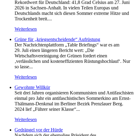
Rekordwert für Deutschland: 41,8 Grad Celsius am 27. Juni
2026 in Sachsen-Anhalt. In vielen Teilen Europas und
Deutschlands macht sich diesen Sommer extreme Hitze und
Trockenheit breit....
Weiterlesen
Grüne für „kriegsentscheidende“ Aufrüstung
Der Nachrichtenplattform „Table Briefings“ war es am
29. Juli einen längeren Bericht wert: „Die
Wirtschaftsvereinigung der Grünen fordert einen
‚verlässlichen und kosteneffizienten Rüstungshochlauf‘. Nur
so lasse...
Weiterlesen
Gewohnte Willkür
Seit drei Jahren organisieren Kommunisten und Antifaschisten
einmal pro Jahr ein antifaschistisches Sommerkino am Ernst-
Thälmann-Denkmal im Berliner Bezirk Prenzlauer Berg.
2024 lief „Führer seiner Klasse“...
Weiterlesen
Gedrängel vor der Hürde
Nachdem sich der ehemalige Präsident des