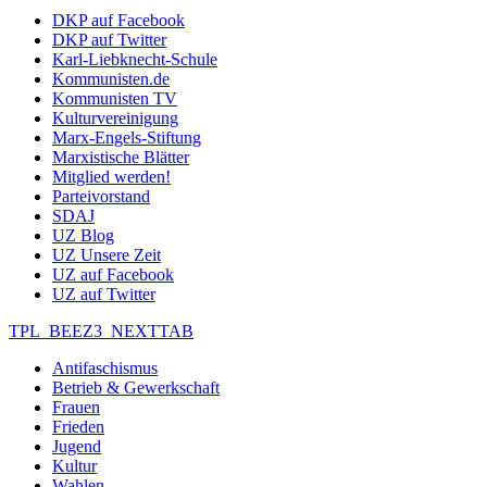
DKP auf Facebook
DKP auf Twitter
Karl-Liebknecht-Schule
Kommunisten.de
Kommunisten TV
Kulturvereinigung
Marx-Engels-Stiftung
Marxistische Blätter
Mitglied werden!
Parteivorstand
SDAJ
UZ Blog
UZ Unsere Zeit
UZ auf Facebook
UZ auf Twitter
TPL_BEEZ3_NEXTTAB
Antifaschismus
Betrieb & Gewerkschaft
Frauen
Frieden
Jugend
Kultur
Wahlen