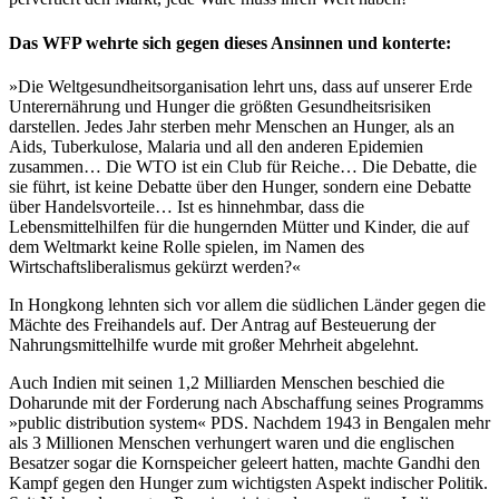
Das WFP wehrte sich gegen dieses Ansinnen und konterte:
»Die Weltgesundheitsorganisation lehrt uns, dass auf unserer Erde
Unterernährung und Hunger die größten Gesundheitsrisiken
darstellen. Jedes Jahr sterben mehr Menschen an Hunger, als an
Aids, Tuberkulose, Malaria und all den anderen Epidemien
zusammen… Die WTO ist ein Club für Reiche… Die Debatte, die
sie führt, ist keine Debatte über den Hunger, sondern eine Debatte
über Handelsvorteile… Ist es hinnehmbar, dass die
Lebensmittelhilfen für die hungernden Mütter und Kinder, die auf
dem Weltmarkt keine Rolle spielen, im Namen des
Wirtschaftsliberalismus gekürzt werden?«
In Hongkong lehnten sich vor allem die südlichen Länder gegen die
Mächte des Freihandels auf. Der Antrag auf Besteuerung der
Nahrungsmittelhilfe wurde mit großer Mehrheit abgelehnt.
Auch Indien mit seinen 1,2 Milliarden Menschen beschied die
Doharunde mit der Forderung nach Abschaffung seines Programms
»public distribution system« PDS. Nachdem 1943 in Bengalen mehr
als 3 Millionen Menschen verhungert waren und die englischen
Besatzer sogar die Kornspeicher geleert hatten, machte Gandhi den
Kampf gegen den Hunger zum wichtigsten Aspekt indischer Politik.