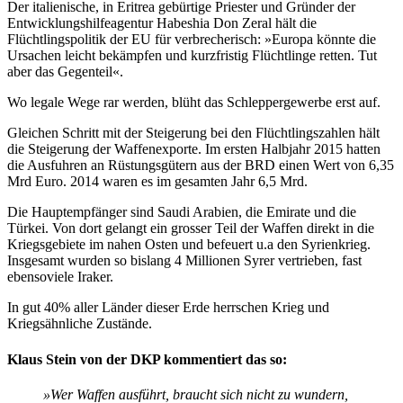
Der italienische, in Eritrea gebürtige Priester und Gründer der
Entwicklungshilfeagentur Habeshia Don Zeral hält die
Flüchtlingspolitik der EU für verbrecherisch: »Europa könnte die
Ursachen leicht bekämpfen und kurzfristig Flüchtlinge retten. Tut
aber das Gegenteil«.
Wo legale Wege rar werden, blüht das Schleppergewerbe erst auf.
Gleichen Schritt mit der Steigerung bei den Flüchtlingszahlen hält
die Steigerung der Waffenexporte. Im ersten Halbjahr 2015 hatten
die Ausfuhren an Rüstungsgütern aus der BRD einen Wert von 6,35
Mrd Euro. 2014 waren es im gesamten Jahr 6,5 Mrd.
Die Hauptempfänger sind Saudi Arabien, die Emirate und die
Türkei. Von dort gelangt ein grosser Teil der Waffen direkt in die
Kriegsgebiete im nahen Osten und befeuert u.a den Syrienkrieg.
Insgesamt wurden so bislang 4 Millionen Syrer vertrieben, fast
ebensoviele Iraker.
In gut 40% aller Länder dieser Erde herrschen Krieg und
Kriegsähnliche Zustände.
Klaus Stein von der DKP kommentiert das so:
»Wer Waffen ausführt, braucht sich nicht zu wundern,