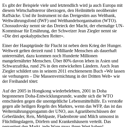
Es gibt der Beispiele viele und letztendlich wird ja auch Europa mit
diesem Wirtschaftsterror überzogen, den Heilmitteln neoliberaler
Raffsäcke. Und ihr Instrument ist das Dreigestirn aus Weltbank,
Weltwährungsfond (IWF) und Welthandelsorganisation (WTO).
Chossudovsky nennt sie das Dreieck der Macht, der ehemalige UN-
Kommissar für Ernährung, der Schweizer Jean Ziegler nennt sie
»Die drei apokalyptischen Reiter«.
Einer der Hauptgründe für Flucht ist neben dem Krieg der Hunger.
Weltweit gelten derzeit rund 1 Milliarde Menschen als dauerhaft
unterernährt, dazu kommen noch Hunderte Millionen
mangelernährter Menschen. Über 80% davon leben in Asien und
Schwarzafrika, rund 2% in den entwickelten Ländern. Auch Jean
Ziegler schildert uns in seinem 2011 erschienenem Buch »Wir lassen
sie verhungern – Die Massenvernichtung in der Dritten Welt« wie
der Freihandel tötet:
Auf der 2005 in Hongkong wiederbelebten, 2001 in Doha
begonnenen Doha-Entwicklungsrunde, wandte sich die WTO
entschieden gegen die unentgeltliche Lebensmittelhilfe. Es verstoße
gegen alle heiligen Regeln des Marktes, wenn das WFP, das ist das
Welternährungsprogamm der UNO, aus Agrarüberschüssen der
Geberländer, Reis, Mehlpaste, Fladenbrote und Milch umsonst in
Flüchtlingslagern, Dörfern und Krankenhäusern verteilt. Das
pervertiert den Markt, jede Ware muss ihren Wert haben!