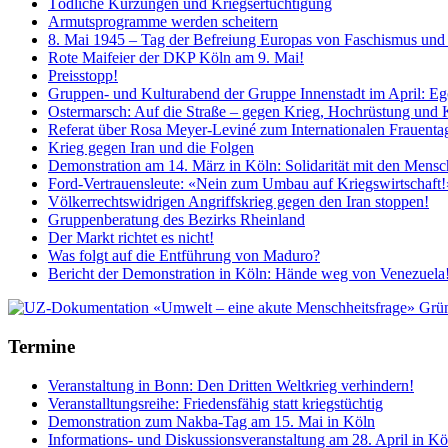
Tödliche Kürzungen und Kriegsertüchtigung
Armutsprogramme werden scheitern
8. Mai 1945 – Tag der Befreiung Europas von Faschismus und 
Rote Maifeier der DKP Köln am 9. Mai!
Preisstopp!
Gruppen- und Kulturabend der Gruppe Innenstadt im April: E
Ostermarsch: Auf die Straße – gegen Krieg, Hochrüstung und 
Referat über Rosa Meyer-Leviné zum Internationalen Frauenta
Krieg gegen Iran und die Folgen
Demonstration am 14. März in Köln: Solidarität mit den Mensc
Ford-Vertrauensleute: «Nein zum Umbau auf Kriegswirtschaft!
Völkerrechtswidrigen Angriffskrieg gegen den Iran stoppen!
Gruppenberatung des Bezirks Rheinland
Der Markt richtet es nicht!
Was folgt auf die Entführung von Maduro?
Bericht der Demonstration in Köln: Hände weg von Venezuela
Termine
Veranstaltung in Bonn: Den Dritten Weltkrieg verhindern!
Veranstalltungsreihe: Friedensfähig statt kriegstüchtig
Demonstration zum Nakba-Tag am 15. Mai in Köln
Informations- und Diskussionsveranstaltung am 28. April in K