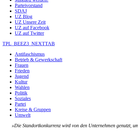
Parteivorstand
SDAJ
UZ Blog
UZ Unsere Zeit
UZ auf Facebook
UZ auf Twitter
TPL_BEEZ3_NEXTTAB
Antifaschismus
Betrieb & Gewerkschaft
Frauen
Frieden
Jugend
Kultur
Wahlen
Politik
Soziales
Partei
Kreise & Gruppen
Umwelt
»Die Stand­ort­kon­kur­renz wird von den Un­ter­neh­men ge­nutzt, um 