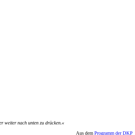
mer wei­ter nach un­ten zu drü­cken.«
Aus dem
Programm der DKP