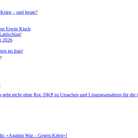
Krieg – und heute?
gon Erwin Kisch
Kahlschlag!
g 2026
hen im Iran!
»
!
öln: «Against War – Gegen Krieg»!