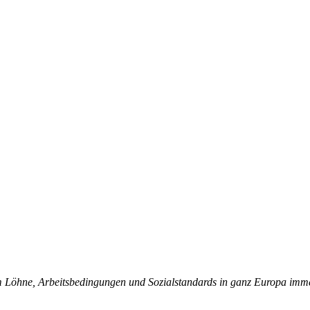
Löh­ne, Ar­beits­be­din­gun­gen und So­zi­al­stan­dards in ganz Eu­ro­pa im­