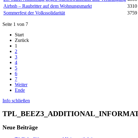
Airbnb – Raubritter auf dem Wohnungsmarkt
3310
Sommerfest der Volkssolidarität
3759
Seite 1 von 7
Start
Zurück
1
2
3
4
5
6
7
Weiter
Ende
Info schließen
TPL_BEEZ3_ADDITIONAL_INFORMA
Neue Beiträge