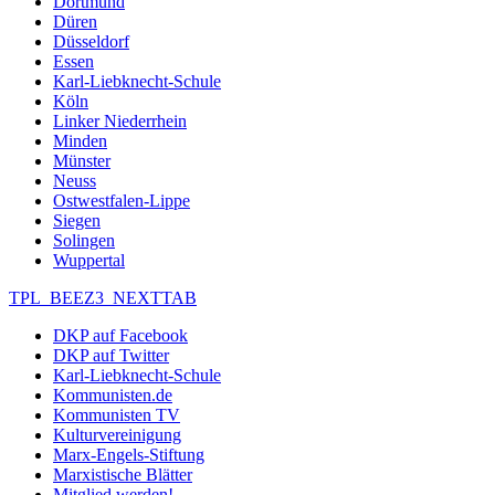
Dortmund
Düren
Düsseldorf
Essen
Karl-Liebknecht-Schule
Köln
Linker Niederrhein
Minden
Münster
Neuss
Ostwestfalen-Lippe
Siegen
Solingen
Wuppertal
TPL_BEEZ3_NEXTTAB
DKP auf Facebook
DKP auf Twitter
Karl-Liebknecht-Schule
Kommunisten.de
Kommunisten TV
Kulturvereinigung
Marx-Engels-Stiftung
Marxistische Blätter
Mitglied werden!