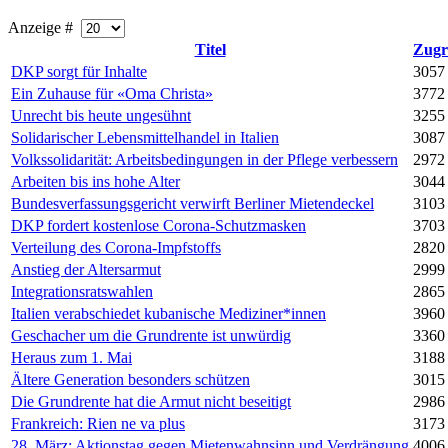
Anzeige #
Titel
Zugri
DKP sorgt für Inhalte
3057
Ein Zuhause für «Oma Christa»
3772
Unrecht bis heute ungesühnt
3255
Solidarischer Lebensmittelhandel in Italien
3087
Volkssolidarität: Arbeitsbedingungen in der Pflege verbessern
2972
Arbeiten bis ins hohe Alter
3044
Bundes­verfassungs­gericht verwirft Berliner Mietendeckel
3103
DKP fordert kostenlose Corona-Schutzmasken
3703
Verteilung des Corona-Impfstoffs
2820
Anstieg der Altersarmut
2999
Integrationsratswahlen
2865
Italien verabschiedet kubanische Mediziner*innen
3960
Geschacher um die Grundrente ist unwürdig
3360
Heraus zum 1. Mai
3188
Ältere Generation besonders schützen
3015
Die Grundrente hat die Armut nicht beseitigt
2986
Frankreich: Rien ne va plus
3173
28. März: Aktionstag gegen Mietenwahnsinn und Verdrängung
4006