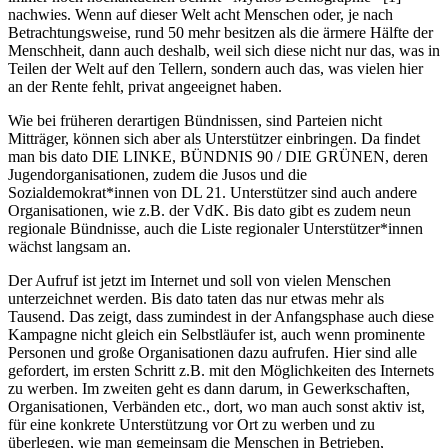
nachwies. Wenn auf dieser Welt acht Menschen oder, je nach
Betrachtungsweise, rund 50 mehr besitzen als die ärmere Hälfte der
Menschheit, dann auch deshalb, weil sich diese nicht nur das, was in
Teilen der Welt auf den Tellern, sondern auch das, was vielen hier
an der Rente fehlt, privat angeeignet haben.
Wie bei früheren derartigen Bündnissen, sind Parteien nicht
Mitträger, können sich aber als Unterstützer einbringen. Da findet
man bis dato DIE LINKE, BÜNDNIS 90 / DIE GRÜNEN, deren
Jugendorganisationen, zudem die Jusos und die
Sozialdemokrat*innen von DL 21. Unterstützer sind auch andere
Organisationen, wie z.B. der VdK. Bis dato gibt es zudem neun
regionale Bündnisse, auch die Liste regionaler Unterstützer*innen
wächst langsam an.
Der Aufruf ist jetzt im Internet und soll von vielen Menschen
unterzeichnet werden. Bis dato taten das nur etwas mehr als
Tausend. Das zeigt, dass zumindest in der Anfangsphase auch diese
Kampagne nicht gleich ein Selbstläufer ist, auch wenn prominente
Personen und große Organisationen dazu aufrufen. Hier sind alle
gefordert, im ersten Schritt z.B. mit den Möglichkeiten des Internets
zu werben. Im zweiten geht es dann darum, in Gewerkschaften,
Organisationen, Verbänden etc., dort, wo man auch sonst aktiv ist,
für eine konkrete Unterstützung vor Ort zu werben und zu
überlegen, wie man gemeinsam die Menschen in Betrieben,