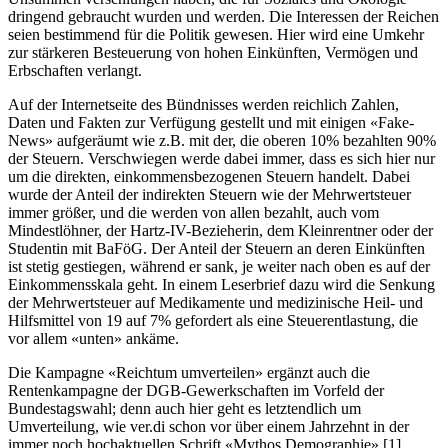
dringend gebraucht wurden und werden. Die Interessen der Reichen
seien bestimmend für die Politik gewesen. Hier wird eine Umkehr
zur stärkeren Besteuerung von hohen Einkünften, Vermögen und
Erbschaften verlangt.
Auf der Internetseite des Bündnisses werden reichlich Zahlen,
Daten und Fakten zur Verfügung gestellt und mit einigen «Fake-
News» aufgeräumt wie z.B. mit der, die oberen 10% bezahlten 90%
der Steuern. Verschwiegen werde dabei immer, dass es sich hier nur
um die direkten, einkommensbezogenen Steuern handelt. Dabei
wurde der Anteil der indirekten Steuern wie der Mehrwertsteuer
immer größer, und die werden von allen bezahlt, auch vom
Mindestlöhner, der Hartz-IV-Bezieherin, dem Kleinrentner oder der
Studentin mit BaFöG. Der Anteil der Steuern an deren Einkünften
ist stetig gestiegen, während er sank, je weiter nach oben es auf der
Einkommensskala geht. In einem Leserbrief dazu wird die Senkung
der Mehrwertsteuer auf Medikamente und medizinische Heil- und
Hilfsmittel von 19 auf 7% gefordert als eine Steuerentlastung, die
vor allem «unten» ankäme.
Die Kampagne «Reichtum umverteilen» ergänzt auch die
Rentenkampagne der DGB-Gewerkschaften im Vorfeld der
Bundestagswahl; denn auch hier geht es letztendlich um
Umverteilung, wie ver.di schon vor über einem Jahrzehnt in der
immer noch hochaktuellen Schrift «Mythos Demographie» [1]