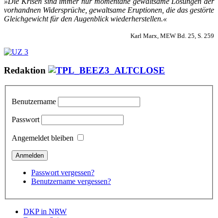
»Die Kri­sen sind im­mer nur mo­men­ta­ne ge­walt­sa­me Lö­sun­gen der
vor­hand­nen Wi­der­sprü­che, ge­walt­sa­me Erup­tio­nen, die das ge­stör­te
Gleich­ge­wicht für den Au­gen­blick wie­der­her­stel­len.«
Karl Marx, MEW Bd. 25, S. 259
Redaktion
Benutzername
Passwort
Angemeldet bleiben
Passwort vergessen?
Benutzername vergessen?
DKP in NRW