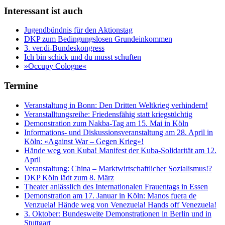
Interessant ist auch
Jugendbündnis für den Aktionstag
DKP zum Bedingungslosen Grundeinkommen
3. ver.di-Bundeskongress
Ich bin schick und du musst schuften
»Occupy Cologne«
Termine
Veranstaltung in Bonn: Den Dritten Weltkrieg verhindern!
Veranstalltungsreihe: Friedensfähig statt kriegstüchtig
Demonstration zum Nakba-Tag am 15. Mai in Köln
Informations- und Diskussionsveranstaltung am 28. April in
Köln: «Against War – Gegen Krieg»!
Hände weg von Kuba! Manifest der Kuba-Solidarität am 12.
April
Veranstaltung: China – Marktwirtschaftlicher Sozialismus!?
DKP Köln lädt zum 8. März
Theater anlässlich des Internationalen Frauentags in Essen
Demonstration am 17. Januar in Köln: Manos fuera de
Venzuela! Hände weg von Venezuela! Hands off Venezuela!
3. Oktober: Bundesweite Demonstrationen in Berlin und in
Stuttgart