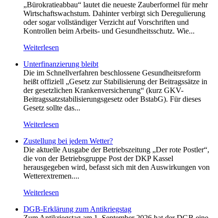
„Bürokratieabbau“ lautet die neueste Zauberformel für mehr
Wirtschaftswachstum. Dahinter verbirgt sich Deregulierung
oder sogar vollständiger Verzicht auf Vorschriften und
Kontrollen beim Arbeits- und Gesundheitsschutz. Wie...
Weiterlesen
Unterfinanzierung bleibt
Die im Schnellverfahren beschlossene Gesundheitsreform
heißt offiziell „Gesetz zur Stabilisierung der Beitragssätze in
der gesetzlichen Krankenversicherung“ (kurz GKV-
Beitragssatzstabilisierungsgesetz oder BstabG). Für dieses
Gesetz sollte das...
Weiterlesen
Zustellung bei jedem Wetter?
Die aktuelle Ausgabe der Betriebszeitung „Der rote Postler“,
die von der Betriebsgruppe Post der DKP Kassel
herausgegeben wird, befasst sich mit den Auswirkungen von
Wetterextremen....
Weiterlesen
DGB-Erklärung zum Antikriegstag
Zum Antikriegstag am 1. September 2026 hat der DGB eine