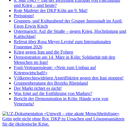
8. Mai 1945 – Tag der Befreiung Europas von Faschismus
und Krieg – und heute?
Rote Maifeier der DKP Köln am 9. Mai!
Preisstopp!
Gruppen- und Kulturabend der Gruppe Innenstadt im April:
Egon Erwin Kisch
Ostermarsch: Auf die Straße – gegen Krieg, Hochrüstung und
Kahlschlag!
Referat über Rosa Meyer-Leviné zum Internationalen
Frauentag 2026
Krieg gegen Iran und die Folgen
Demonstration am 14. März in Köln: Solidarität mit den
Menschen im Iran!
Ford-Vertrauensleute: «Nein zum Umbau auf
Kriegswirtschaft!»
Völkerrechtswidrigen Angriffskrieg gegen den Iran stoppen!
Gruppenberatung des Bezirks Rheinland
Der Markt richtet es nicht!
Was folgt auf die Entführung von Maduro?
Bericht der Demonstration in Köln: Hände weg von
Venezuela!