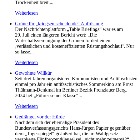
Trockenheit breit....
Weiterlesen
Grüne für „kriegsentscheidende“ Aufrüstung
Der Nachrichtenplattform „Table Briefings“ war es am
29. Juli einen längeren Bericht wert: „Die
Wirtschaftsvereinigung der Grünen fordert einen
‚verlässlichen und kosteneffizienten Rüstungshochlauf‘. Nur
so lasse...
Weiterlesen
Gewohnte Willkür
Seit drei Jahren organisieren Kommunisten und Antifaschisten
einmal pro Jahr ein antifaschistisches Sommerkino am Ernst-
Thälmann-Denkmal im Berliner Bezirk Prenzlauer Berg.
2024 lief „Führer seiner Klasse“...
Weiterlesen
Gedrängel vor der Hürde
Nachdem sich der ehemalige Präsident des
Bundesverfassungsgerichts Hans-Jürgen Papier gegenüber
dem „Tagesspiegel“ geäußert hat, die im Wahlgesetz
verankerte Fünfprozentklausel sei „nicht mehr zeitgemäß“