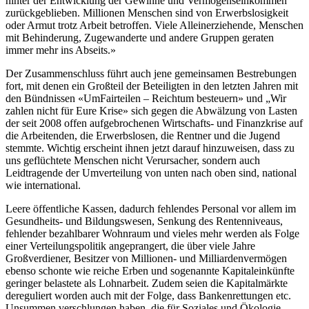
hinter der Entwicklung der Gewinne und Vermögenseinkommen
zurückgeblieben. Millionen Menschen sind von Erwerbslosigkeit
oder Armut trotz Arbeit betroffen. Viele Alleinerziehende, Menschen
mit Behinderung, Zugewanderte und andere Gruppen geraten
immer mehr ins Abseits.»
Der Zusammenschluss führt auch jene gemeinsamen Bestrebungen
fort, mit denen ein Großteil der Beteiligten in den letzten Jahren mit
den Bündnissen «UmFairteilen – Reichtum besteuern» und „Wir
zahlen nicht für Eure Krise» sich gegen die Abwälzung von Lasten
der seit 2008 offen aufgebrochenen Wirtschafts- und Finanzkrise auf
die Arbeitenden, die Erwerbslosen, die Rentner und die Jugend
stemmte. Wichtig erscheint ihnen jetzt darauf hinzuweisen, dass zu
uns geflüchtete Menschen nicht Verursacher, sondern auch
Leidtragende der Umverteilung von unten nach oben sind, national
wie international.
Leere öffentliche Kassen, dadurch fehlendes Personal vor allem im
Gesundheits- und Bildungswesen, Senkung des Rentenniveaus,
fehlender bezahlbarer Wohnraum und vieles mehr werden als Folge
einer Verteilungspolitik angeprangert, die über viele Jahre
Großverdiener, Besitzer von Millionen- und Milliardenvermögen
ebenso schonte wie reiche Erben und sogenannte Kapitaleinkünfte
geringer belastete als Lohnarbeit. Zudem seien die Kapitalmärkte
dereguliert worden auch mit der Folge, dass Bankenrettungen etc.
Unsummen verschlungen haben, die für Soziales und Ökologie