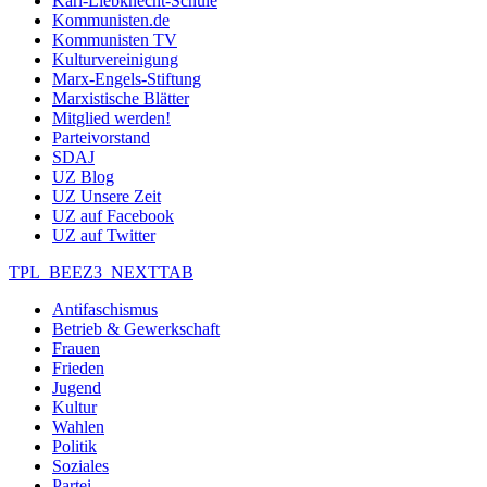
Karl-Liebknecht-Schule
Kommunisten.de
Kommunisten TV
Kulturvereinigung
Marx-Engels-Stiftung
Marxistische Blätter
Mitglied werden!
Parteivorstand
SDAJ
UZ Blog
UZ Unsere Zeit
UZ auf Facebook
UZ auf Twitter
TPL_BEEZ3_NEXTTAB
Antifaschismus
Betrieb & Gewerkschaft
Frauen
Frieden
Jugend
Kultur
Wahlen
Politik
Soziales
Partei