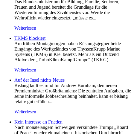
Das Bundesministerium für Bildung, Familie, Senioren,
Frauen und Jugend bereitet die Grundlage für die
Wiedereinführung des Zivildienstes vor. Werde die
Wehrpflicht wieder eingesetzt, „müsste es...
Weiterlesen
TKMS blockiert
Am frühen Montagmorgen haben Rüstungsgegner beide
Eingänge des Werftgeländes von ThyssenKrupp Marine
Systems (TKMS) in Kiel besetzt. Mehr als ein Dutzend
Aktive der „TurboKlimaKampfGruppe“ (TKKG)...
Weiterlesen
Auf der Insel nichts Neues
Bislang läuft es rund für Andrew Burnham, den neuen
Premierminister Großbritanniens: Die zentralen Aufgaben, die
seine informelle Jobbeschreibung beinhaltet, kann er bislang
relativ gut erfüllen....
Weiterlesen
Kein Inte­resse an Frieden
Nach monatelangem Schweigen verkündete Trumps „Board
of Peace“ wieder einmal einen „historischen Durchbruch“.