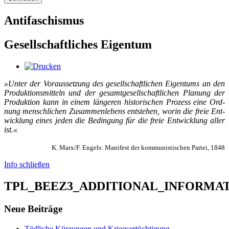
Antifaschismus
Gesellschaftliches Eigentum
»Un­ter der Vor­aus­set­zung des ge­sell­schaft­li­chen Ei­gen­tums an den
Pro­duk­ti­ons­mit­teln und der ge­samt­ge­sell­schaft­li­chen Pla­nung der
Pro­duk­ti­on kann in ei­nem län­ge­ren his­to­ri­schen Pro­zess ei­ne Ord­
nung mensch­li­chen Zu­sam­men­le­bens ent­ste­hen, wor­in die freie Ent­
wick­lung ei­nes je­den die Be­din­gung für die freie Ent­wick­lung al­ler
ist.«
K. Marx/F. Engels: Manifest der kommunistischen Partei, 1848
Info schließen
TPL_BEEZ3_ADDITIONAL_INFORMA
Neue Beiträge
Tödliche Kürzungen und Kriegsertüchtigung