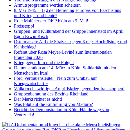
Armutsprogramme werden scheitern
8. Mai 1945 – Tag der Befreiung Europas von Faschismus
und Krieg – und heute?
Rote Maifeier der DKP Köln am 9. Mai!
Preisstopp!
Gruppen- und Kulturabend der Gruppe Innenstadt im April:
Egon Erwin Kisch
Ostermarsch: Auf die Straße – gegen Krieg, Hochrüstung und
Kahlschlag!
Referat über Rosa Meyer-Leviné zum Internationalen
Frauentag 2026
Krieg gegen Iran und die Folgen
Demonstration am 14. März in Köln: Solidarität mit den
Menschen im Iran!
Ford-Vertrauensleute: «Nein zum Umbau auf
Kriegswirtschaft!»
Völkerrechtswidrigen Angriffskrieg gegen den Iran stoppen!
Gruppenberatung des Bezirks Rheinland
Der Markt richtet es nicht!
Was folgt auf die Entführung von Maduro?
Bericht der Demonstration in Köln: Hände weg von
Venezuela!