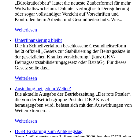
„Bürokratieabbau“ lautet die neueste Zauberformel für mehr
Wirtschaftswachstum. Dahinter verbirgt sich Deregulierung
oder sogar vollständiger Verzicht auf Vorschriften und
Kontrollen beim Arbeits- und Gesundheitsschutz. Wie...
Weiterlesen
Unterfinanzierung bleibt
Die im Schnellverfahren beschlossene Gesundheitsreform
heißt offiziell „Gesetz zur Stabilisierung der Beitragssätze in
der gesetzlichen Krankenversicherung“ (kurz GKV-
Beitragssatzstabilisierungsgesetz oder BstabG). Für dieses
Gesetz sollte das...
Weiterlesen
Zustellung bei jedem Wetter?
Die aktuelle Ausgabe der Betriebszeitung „Der rote Postler“,
die von der Betriebsgruppe Post der DKP Kassel
herausgegeben wird, befasst sich mit den Auswirkungen von
Wetterextremen....
Weiterlesen
DGB-Erklärung zum Antikriegstag
Zum Antikriegstag am 1. September 2026 hat der DGB eine