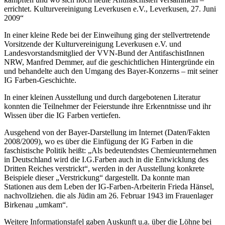
errichtet. Kulturvereinigung Leverkusen e.V., Leverkusen, 27. Juni
2009“
In einer kleine Rede bei der Einweihung ging der stellvertretende
Vorsitzende der Kulturvereinigung Leverkusen e.V. und
Landesvorstandsmitglied der VVN-Bund der AntifaschistInnen
NRW, Manfred Demmer, auf die geschichtlichen Hintergründe ein
und behandelte auch den Umgang des Bayer-Konzerns – mit seiner
IG Farben-Geschichte.
In einer kleinen Ausstellung und durch dargebotenen Literatur
konnten die Teilnehmer der Feierstunde ihre Erkenntnisse und ihr
Wissen über die IG Farben vertiefen.
Ausgehend von der Bayer-Darstellung im Internet (Daten/Fakten
2008/2009), wo es über die Einfügung der IG Farben in die
faschistische Politik heißt: „Als bedeutendstes Chemieunternehmen
in Deutschland wird die I.G.Farben auch in die Entwicklung des
Dritten Reiches verstrickt“, werden in der Ausstellung konkrete
Beispiele dieser „Verstrickung“ dargestellt. Da konnte man
Stationen aus dem Leben der IG-Farben-Arbeiterin Frieda Hänsel,
nachvollziehen. die als Jüdin am 26. Februar 1943 im Frauenlager
Birkenau „umkam“.
Weitere Informationstafel gaben Auskunft u.a. über die Löhne bei