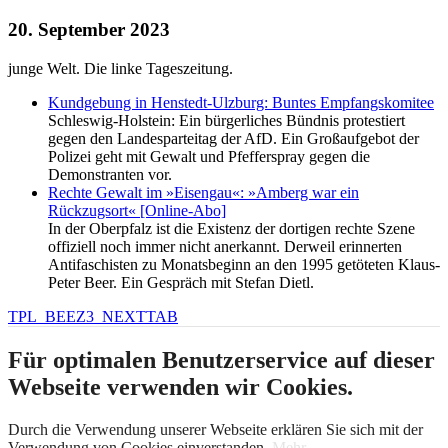
20. September 2023
junge Welt. Die linke Tageszeitung.
Kundgebung in Henstedt-Ulzburg: Buntes Empfangskomitee
Schleswig-Holstein: Ein bürgerliches Bündnis protestiert
gegen den Landesparteitag der AfD. Ein Großaufgebot der
Polizei geht mit Gewalt und Pfefferspray gegen die
Demonstranten vor.
Rechte Gewalt im »Eisengau«: »Amberg war ein
Rückzugsort« [Online-Abo]
In der Oberpfalz ist die Existenz der dortigen rechte Szene
offiziell noch immer nicht anerkannt. Derweil erinnerten
Antifaschisten zu Monatsbeginn an den 1995 getöteten Klaus-
Peter Beer. Ein Gespräch mit Stefan Dietl.
TPL_BEEZ3_NEXTTAB
Für optimalen Benutzerservice auf dieser
Webseite verwenden wir Cookies.
Durch die Verwendung unserer Webseite erklären Sie sich mit der
Verwendung von Cookies einverstanden.
Mehr...