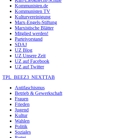
Karl-Liebknecht-Schule
Kommunisten.de
Kommunisten TV
Kulturvereinigung
Marx-Engels-Stiftung
Marxistische Blätter
Mitglied werden!
Parteivorstand
SDAJ
UZ Blog
UZ Unsere Zeit
UZ auf Facebook
UZ auf Twitter
TPL_BEEZ3_NEXTTAB
Antifaschismus
Betrieb & Gewerkschaft
Frauen
Frieden
Jugend
Kultur
Wahlen
Politik
Soziales
Partei