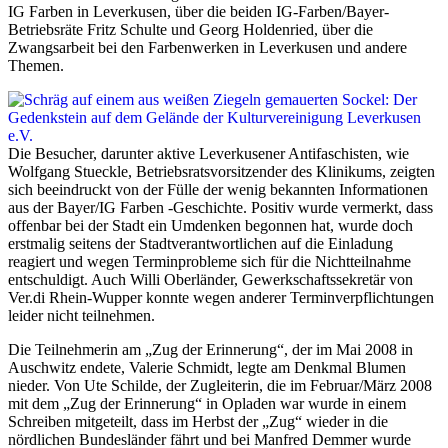
IG Farben in Leverkusen, über die beiden IG-Farben/Bayer-
Betriebsräte Fritz Schulte und Georg Holdenried, über die
Zwangsarbeit bei den Farbenwerken in Leverkusen und andere
Themen.
Die Besucher, darunter aktive Leverkusener Antifaschisten, wie
Wolfgang Stueckle, Betriebsratsvorsitzender des Klinikums, zeigten
sich beeindruckt von der Fülle der wenig bekannten Informationen
aus der Bayer/IG Farben -Geschichte. Positiv wurde vermerkt, dass
offenbar bei der Stadt ein Umdenken begonnen hat, wurde doch
erstmalig seitens der Stadtverantwortlichen auf die Einladung
reagiert und wegen Terminprobleme sich für die Nichtteilnahme
entschuldigt. Auch Willi Oberländer, Gewerkschaftssekretär von
Ver.di Rhein-Wupper konnte wegen anderer Terminverpflichtungen
leider nicht teilnehmen.
Die Teilnehmerin am „Zug der Erinnerung“, der im Mai 2008 in
Auschwitz endete, Valerie Schmidt, legte am Denkmal Blumen
nieder. Von Ute Schilde, der Zugleiterin, die im Februar/März 2008
mit dem „Zug der Erinnerung“ in Opladen war wurde in einem
Schreiben mitgeteilt, dass im Herbst der „Zug“ wieder in die
nördlichen Bundesländer fährt und bei Manfred Demmer wurde