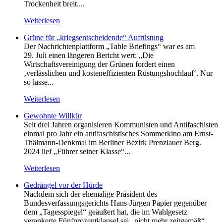
Trockenheit breit....
Weiterlesen
Grüne für „kriegsentscheidende“ Aufrüstung
Der Nachrichtenplattform „Table Briefings“ war es am
29. Juli einen längeren Bericht wert: „Die
Wirtschaftsvereinigung der Grünen fordert einen
‚verlässlichen und kosteneffizienten Rüstungshochlauf‘. Nur
so lasse...
Weiterlesen
Gewohnte Willkür
Seit drei Jahren organisieren Kommunisten und Antifaschisten
einmal pro Jahr ein antifaschistisches Sommerkino am Ernst-
Thälmann-Denkmal im Berliner Bezirk Prenzlauer Berg.
2024 lief „Führer seiner Klasse“...
Weiterlesen
Gedrängel vor der Hürde
Nachdem sich der ehemalige Präsident des
Bundesverfassungsgerichts Hans-Jürgen Papier gegenüber
dem „Tagesspiegel“ geäußert hat, die im Wahlgesetz
verankerte Fünfprozentklausel sei „nicht mehr zeitgemäß“