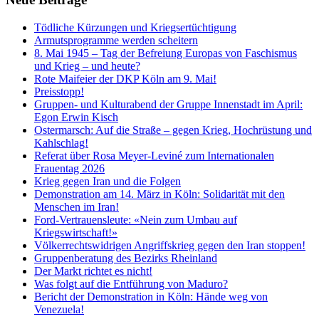
Tödliche Kürzungen und Kriegsertüchtigung
Armutsprogramme werden scheitern
8. Mai 1945 – Tag der Befreiung Europas von Faschismus
und Krieg – und heute?
Rote Maifeier der DKP Köln am 9. Mai!
Preisstopp!
Gruppen- und Kulturabend der Gruppe Innenstadt im April:
Egon Erwin Kisch
Ostermarsch: Auf die Straße – gegen Krieg, Hochrüstung und
Kahlschlag!
Referat über Rosa Meyer-Leviné zum Internationalen
Frauentag 2026
Krieg gegen Iran und die Folgen
Demonstration am 14. März in Köln: Solidarität mit den
Menschen im Iran!
Ford-Vertrauensleute: «Nein zum Umbau auf
Kriegswirtschaft!»
Völkerrechtswidrigen Angriffskrieg gegen den Iran stoppen!
Gruppenberatung des Bezirks Rheinland
Der Markt richtet es nicht!
Was folgt auf die Entführung von Maduro?
Bericht der Demonstration in Köln: Hände weg von
Venezuela!