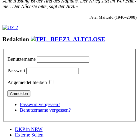
»Die Rüs­­tung ist der Arzt des Ka­pi­­tals. Der Krieg sitzt im War­­te­zim­­
mer. Der Nächs­­te bit­­te, sagt der Arzt.«
Peter Mai­wald (1946–2008)
Redaktion
Benutzername
Passwort
Angemeldet bleiben
Passwort vergessen?
Benutzername vergessen?
DKP in NRW
Externe Seiten