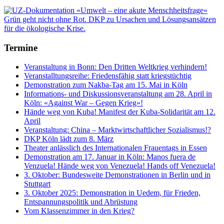
Termine
Veranstaltung in Bonn: Den Dritten Weltkrieg verhindern!
Veranstalltungsreihe: Friedensfähig statt kriegstüchtig
Demonstration zum Nakba-Tag am 15. Mai in Köln
Informations- und Diskussionsveranstaltung am 28. April in
Köln: «Against War – Gegen Krieg»!
Hände weg von Kuba! Manifest der Kuba-Solidarität am 12.
April
Veranstaltung: China – Marktwirtschaftlicher Sozialismus!?
DKP Köln lädt zum 8. März
Theater anlässlich des Internationalen Frauentags in Essen
Demonstration am 17. Januar in Köln: Manos fuera de
Venzuela! Hände weg von Venezuela! Hands off Venezuela!
3. Oktober: Bundesweite Demonstrationen in Berlin und in
Stuttgart
3. Oktober 2025: Demonstration in Uedem, für Frieden,
Entspannungspolitik und Abrüstung
Vom Klassenzimmer in den Krieg?