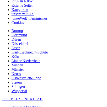
DKP in NRW
Externe Seiten
Kategorien
unsere zeit UZ
jungeWelt | Feminismus
Cookies
Bottrop
Dortmund
Düren
Düsseldorf
Essen
Karl-Liebknecht-Schule
Köln
Linker Niederrhein
Minden
Münster
Neuss
Ostwestfalen-Lippe
Siegen
Solingen
Wuppertal
TPL_BEEZ3_NEXTTAB