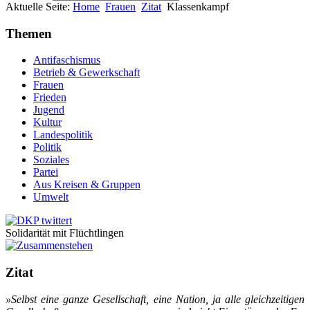
Aktuelle Seite:
Home
Frauen
Zitat
Klassenkampf
Themen
Antifaschismus
Betrieb & Gewerkschaft
Frauen
Frieden
Jugend
Kultur
Landespolitik
Politik
Soziales
Partei
Aus Kreisen & Gruppen
Umwelt
Solidarität mit Flüchtlingen
Zitat
»Selbst ei­ne gan­ze Ge­sell­schaft, ei­ne Na­ti­on, ja al­le gleich­zei­ti­gen