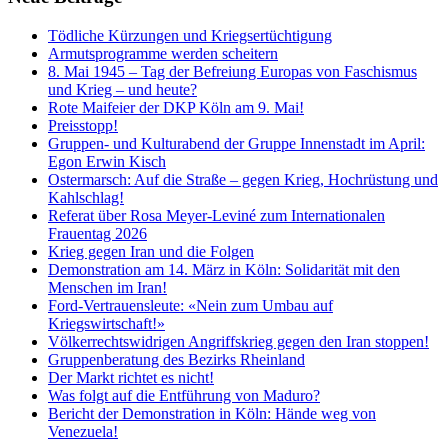
Tödliche Kürzungen und Kriegsertüchtigung
Armutsprogramme werden scheitern
8. Mai 1945 – Tag der Befreiung Europas von Faschismus
und Krieg – und heute?
Rote Maifeier der DKP Köln am 9. Mai!
Preisstopp!
Gruppen- und Kulturabend der Gruppe Innenstadt im April:
Egon Erwin Kisch
Ostermarsch: Auf die Straße – gegen Krieg, Hochrüstung und
Kahlschlag!
Referat über Rosa Meyer-Leviné zum Internationalen
Frauentag 2026
Krieg gegen Iran und die Folgen
Demonstration am 14. März in Köln: Solidarität mit den
Menschen im Iran!
Ford-Vertrauensleute: «Nein zum Umbau auf
Kriegswirtschaft!»
Völkerrechtswidrigen Angriffskrieg gegen den Iran stoppen!
Gruppenberatung des Bezirks Rheinland
Der Markt richtet es nicht!
Was folgt auf die Entführung von Maduro?
Bericht der Demonstration in Köln: Hände weg von
Venezuela!