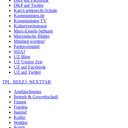
DKP auf Facebook
DKP auf Twitter
Karl-Liebknecht-Schule
Kommunisten.de
Kommunisten TV
Kulturvereinigung
Marx-Engels-Stiftung
Marxistische Blätter
Mitglied werden!
Parteivorstand
SDAJ
UZ Blog
UZ Unsere Zeit
UZ auf Facebook
UZ auf Twitter
TPL_BEEZ3_NEXTTAB
Antifaschismus
Betrieb & Gewerkschaft
Frauen
Frieden
Jugend
Kultur
Wahlen
Politik