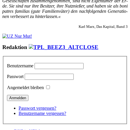
Ge­sell­schaf­ten zu­sam­men­ge­nom­men, sind nicht Ei­gen­tü­mer der Er­
de. Sie sind nur ih­re Be­sit­zer, ih­re Nutz­nie­ßer, und ha­ben sie als bo­ni
pa­tres fa­mi­li­as (gu­te Fa­mi­li­en­vä­ter) den nach­fol­gen­den Ge­ne­ra­tio­
nen ver­bes­sert zu hin­ter­las­sen.«
Karl Marx, Das Kapital, Band 3
Redaktion
Benutzername
Passwort
Angemeldet bleiben
Passwort vergessen?
Benutzername vergessen?