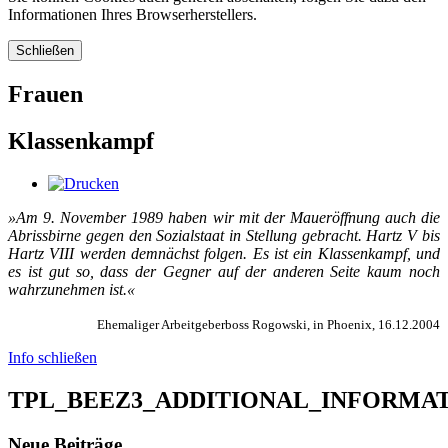
Informationen Ihres Browserherstellers.
Schließen
Frauen
Klassenkampf
»Am 9. No­vem­ber 1989 ha­ben wir mit der Mau­er­öff­nung auch die
Ab­riss­bir­ne ge­gen den So­zi­al­staat in Stel­lung ge­bracht. Hartz V bis
Hartz VIII wer­den dem­nächst fol­gen. Es ist ein Klas­sen­kampf, und
es ist gut so, dass der Geg­ner auf der an­de­ren Sei­te kaum noch
wahr­zu­neh­men ist.«
Ehemaliger Arbeitgeberboss Rogowski, in Phoenix, 16.12.2004
Info schließen
TPL_BEEZ3_ADDITIONAL_INFORMA
Neue Beiträge