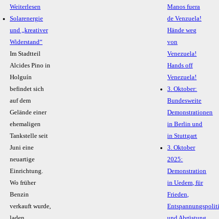
Weiterlesen
Manos fuera
Solarenergie
de Venzuela!
und „kreativer
Hände weg
Widerstand“
von
Im Stadtteil
Venezuela!
Alcides Pino in
Hands off
Holguín
Venezuela!
befindet sich
3. Oktober:
auf dem
Bundesweite
Gelände einer
Demonstrationen
ehemaligen
in Berlin und
Tankstelle seit
in Stuttgart
Juni eine
3. Oktober
neuartige
2025:
Einrichtung.
Demonstration
Wo früher
in Uedem, für
Benzin
Frieden,
verkauft wurde,
Entspannungspolit
laden...
und Abrüstung