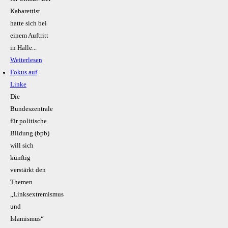
Kabarettist
hatte sich bei
einem Auftritt
in Halle...
Weiterlesen
Fokus auf
Linke
Die
Bundeszentrale
für politische
Bildung (bpb)
will sich
künftig
verstärkt den
Themen
„Linksextremismus
und
Islamismus“