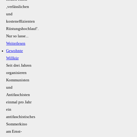
‚verlässlichen
und
kosteneffizienten
Rüstungshochlauf‘.
Nur so lasse...
Weiterlesen
Gewohnte
Willkür
Seit drei Jahren
organisieren
Kommunisten
und
Antifaschisten
einmal pro Jahr
ein
antifaschistisches
Sommerkino
am Ernst-