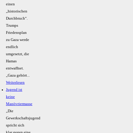
einen
„historischen
Durchbruch“.
Trumps
Friedensplan
zu Gaza werde
endlich
umgesetzt, die
Hamas
entwaffnet.
„Gaza gehört...
Weiterlesen
Jugend ist
keine
Manövriermasse
„Die
Gewerkschaftsjugend
spricht sich
klar gegen eine