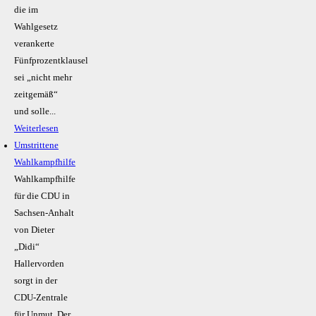
die im
Wahlgesetz
verankerte
Fünfprozentklausel
sei „nicht mehr
zeitgemäß“
und solle...
Weiterlesen
Umstrittene
Wahlkampfhilfe
Wahlkampfhilfe
für die CDU in
Sachsen-Anhalt
von Dieter
„Didi“
Hallervorden
sorgt in der
CDU-Zentrale
für Unmut. Der