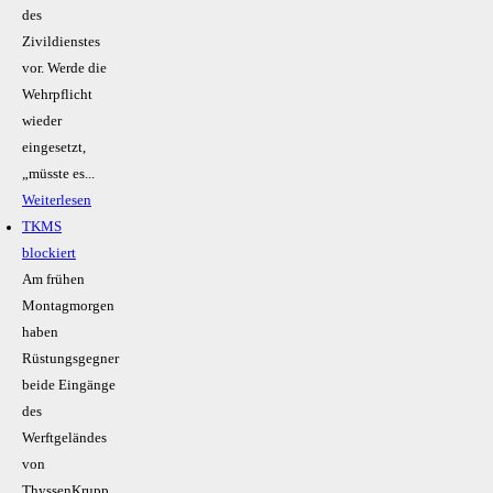
des
Zivildienstes
vor. Werde die
Wehrpflicht
wieder
eingesetzt,
„müsste es...
Weiterlesen
TKMS
blockiert
Am frühen
Montagmorgen
haben
Rüstungsgegner
beide Eingänge
des
Werftgeländes
von
ThyssenKrupp