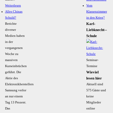
Weiterlesen
Vom
Alles Chinas
Klassenzimmer
Schuld?
in den Krieg?
Karl-
Berichte
Liebknecht-­
diverser
Schule
Medien haben
in der
vergangenen
Woche zu
massiven
Seminar-
Kurseinbrüchen
Termine
Wieviel
geführt. Die
lesen hier
Aktie des
Elektronikherstellers
Aktuell sind
Samsung verlor
575 Gäste und
an nur einem
keine
Tag 13 Prozent.
Mitglieder
Das
online