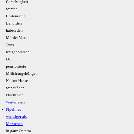
Gerechtigkeit
werden.
Chilenische
Behörden
haben den
Mörder Victor
Jaras
festgenommen.
Der
pensionierte
Militärangehörigen
Nelson Haase
war auf der
Flucht vor...
Weiterlesen
Pipelines
wichtiger als
Menschen
In ganz Ontario