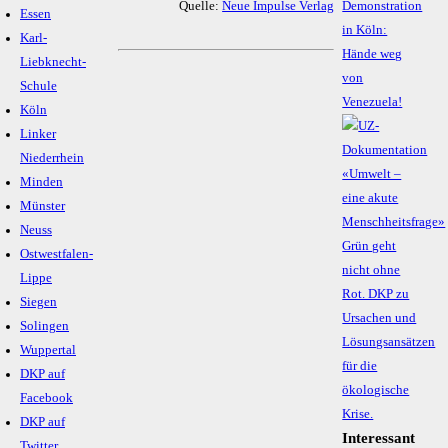
Quelle:
Neue Impulse Verlag
Demonstration
Essen
in Köln:
Karl-
Hände weg
Liebknecht-
von
Schule
Venezuela!
Köln
Linker
Niederrhein
Minden
Münster
Neuss
Ostwestfalen-
Lippe
Siegen
Solingen
Wuppertal
DKP auf
Facebook
DKP auf
Interessant
Twitter