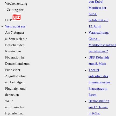
von Kuba!
Wochenzeitung
Manifest der
- Zeitung der
Kuba-
DKP
Solidarität am
Wem nutzt es?
12. April
Am 7. August
Veranstaltung:
äußerte sich die
China –
Botschaft der
Marktwirtschaftlic
Russischen
Sozialismus!?
Föderation in
DKP Köln lädt
Deutschland zum
zum 8. März
Fund einer
Theater
Angriffsdrohne
anlässlich des
am Leipziger
Internationalen
Flughafen und
Frauentags in
der neuen
Essen
Welle
Demonstration
antirussischer
am 17. Januar
Hysterie. Im...
in Köln: