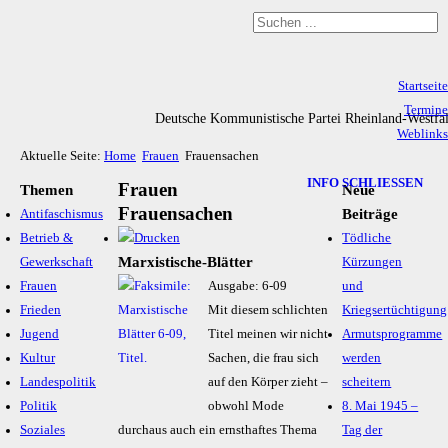
Startseite
Termine
Deutsche Kommunistische Partei Rheinland-Westfa
Weblinks
Aktuelle Seite:
Home
Frauen
Frauensachen
Archiv
Impressum & Datenschutz
INFO SCHLIESSEN
Frauen
Themen
Neue
Frauensachen
Beiträge
Antifaschismus
Betrieb &
Tödliche
Marxistische-Blätter
Gewerkschaft
Kürzungen
Frauen
Ausgabe: 6-09
und
Frieden
Mit diesem schlichten
Kriegsertüchtigung
Jugend
Titel meinen wir nicht
Armutsprogramme
Kultur
Sachen, die frau sich
werden
Landespolitik
auf den Körper zieht –
scheitern
Politik
obwohl Mode
8. Mai 1945 –
Soziales
durchaus auch ein ernsthaftes Thema
Tag der