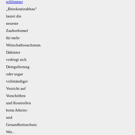
schlimmer
„Bürokratieabbau“
lautet die
neueste
Zauberformel
für mehr
Wirtschaftswachstum.
Dahinter
verbirgt sich
Deregulierung
oder sogar
vollständiger
Verzicht auf
Vorschriften
und Kontrollen
beim Arbeits-
und
Gesundheitsschutz.
Wie...