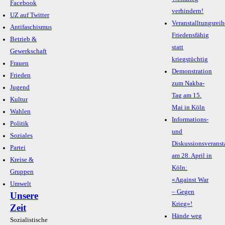
Facebook
verhindern!
UZ auf Twitter
Veranstalltungsreih
Antifaschismus
Friedensfähig
Betrieb &
statt
Gewerkschaft
kriegstüchtig
Frauen
Demonstration
Frieden
zum Nakba-
Jugend
Tag am 15.
Kultur
Mai in Köln
Wahlen
Informations-
Politik
und
Soziales
Diskussionsveranst
Partei
am 28. April in
Kreise &
Köln:
Gruppen
«Against War
Umwelt
– Gegen
Unsere
Krieg»!
Zeit
Hände weg
Sozialistische