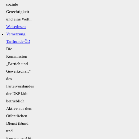
soziale
Gerechtigkeit
und eine Welt...
Weiterlesen
Vernetzung
Tarifrunde ÖD
Die
Kommission
„Betrieb und
Gewerkschaft“
des
Parteivorstandes
der DKP lädt
betrieblich
Aktive aus dem
Öffentlichen
Dienst (Bund
und
Kommunen) für