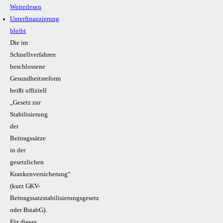
Weiterlesen
Unterfinanzierung
bleibt
Die im
Schnellverfahren
beschlossene
Gesundheitsreform
heißt offiziell
„Gesetz zur
Stabilisierung
der
Beitragssätze
in der
gesetzlichen
Krankenversicherung“
(kurz GKV-
Beitragssatzstabilisierungsgesetz
oder BstabG).
Für dieses