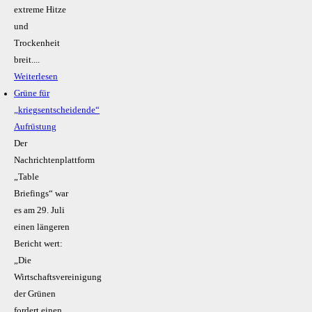
extreme Hitze
und
Trockenheit
breit....
Weiterlesen
Grüne für
„kriegsentscheidende“
Aufrüstung
Der
Nachrichtenplattform
„Table
Briefings“ war
es am 29. Juli
einen längeren
Bericht wert:
„Die
Wirtschaftsvereinigung
der Grünen
fordert einen