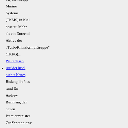
Marine
Systems
(TKMS) in Kiel
besetzt. Mehr
als ein Dutzend
Aktive der
„TurboKlimaKampfGruppe“
(TKKG)...
Weiterlesen
Auf der Insel
nichts Neues
Bislang läuft es
rund für
Andrew
Burnham, den
neuen
Premierminister
Großbritanniens: