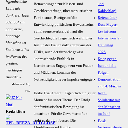
irgendwelche
Betrachtungen zur Klassen- und
und
Leute mit
Geschlechterfrage, über marxistischen
Kahlschlag!
dunklerer Haut
Feminismus, Bezüge auf die
Referat über
oder auf ein
Entwicklung politischen Bewusstseins,
Rosa Meyer-
paar arme,
auf Frauenerwerbsarbeit, auf die
Leviné zum
hungrige
Geschichte, die Frage nach weiblicher
Internationalen
Menschen im
Kultur, der Frauenstolz «derer aus der
Frauentag
Schlamm, alles
DDR», auch der für viele gewiss
2026
im Namen des
überraschende Einblick in
Krieg gegen
großen,
faschistisches Engagement von Frauen
Iran und die
mächtigen
und Mädchen, kommen der
Folgen
Amerika.«
Notwendigkeit neuer Impulse entgegen.
Demonstration
Muhammad Ali,
am 14. März in
1967
Heike Friauf meint: Eigentlich ein guter
Köln:
Moment für unser Thema. Der Erfolg
Solidarität mit
der feministischen Bewegung ist
den Menschen
Redaktion
umstritten. Für die Gewerkschaften
im Iran!
steht es da nicht besser. Die
Ford-
Liquidierung erkämpfter
Vertrauensleute: