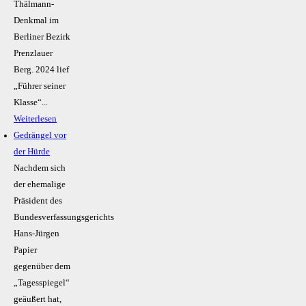
Thälmann-
Denkmal im
Berliner Bezirk
Prenzlauer
Berg. 2024 lief
„Führer seiner
Klasse“...
Weiterlesen
Gedrängel vor
der Hürde
Nachdem sich
der ehemalige
Präsident des
Bundesverfassungsgerichts
Hans-Jürgen
Papier
gegenüber dem
„Tagesspiegel“
geäußert hat,