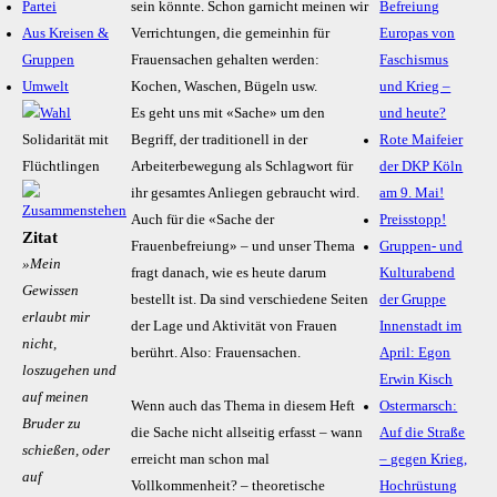
Partei
sein könnte. Schon garnicht meinen wir
Befreiung
Aus Kreisen &
Verrichtungen, die gemeinhin für
Europas von
Gruppen
Frauensachen gehalten werden:
Faschismus
Umwelt
Kochen, Waschen, Bügeln usw.
und Krieg –
Es geht uns mit «Sache» um den
und heute?
Solidarität mit
Begriff, der traditionell in der
Rote Maifeier
Flüchtlingen
Arbeiterbewegung als Schlagwort für
der DKP Köln
ihr gesamtes Anliegen gebraucht wird.
am 9. Mai!
Auch für die «Sache der
Preisstopp!
Zitat
Frauenbefreiung» – und unser Thema
Gruppen- und
»Mein
fragt danach, wie es heute darum
Kulturabend
Gewissen
bestellt ist. Da sind verschiedene Seiten
der Gruppe
erlaubt mir
der Lage und Aktivität von Frauen
Innenstadt im
nicht,
berührt. Also: Frauensachen.
April: Egon
loszugehen und
Erwin Kisch
auf meinen
Wenn auch das Thema in diesem Heft
Ostermarsch:
Bruder zu
die Sache nicht allseitig erfasst – wann
Auf die Straße
schießen, oder
erreicht man schon mal
– gegen Krieg,
auf
Vollkommenheit? – theoretische
Hochrüstung