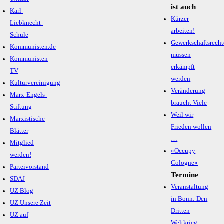
ist auch
Karl-
Kürzer
Liebknecht-
arbeiten!
Schule
Gewerkschaftsrecht
Kommunisten.de
müssen
Kommunisten
erkämpft
TV
werden
Kulturvereinigung
Veränderung
Marx-Engels-
braucht Viele
Stiftung
Weil wir
Marxistische
Frieden wollen
Blätter
…
Mitglied
»Occupy
werden!
Cologne«
Parteivorstand
Termine
SDAJ
Veranstaltung
UZ Blog
in Bonn: Den
UZ Unsere Zeit
Dritten
UZ auf
Weltkrieg