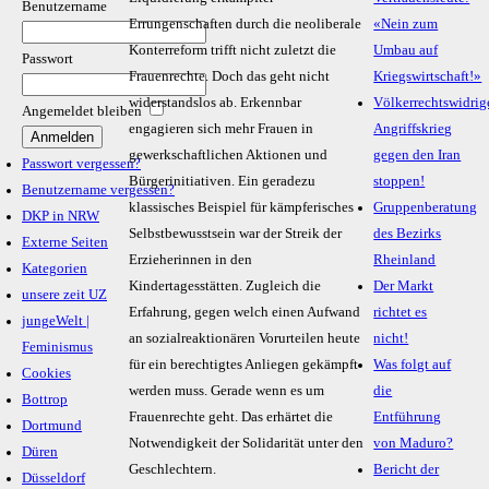
Benutzername
Errungenschaften durch die neoliberale
«Nein zum
Konterreform trifft nicht zuletzt die
Umbau auf
Passwort
Frauenrechte. Doch das geht nicht
Kriegswirtschaft!»
widerstandslos ab. Erkennbar
Völkerrechtswidrig
Angemeldet bleiben
engagieren sich mehr Frauen in
Angriffskrieg
gewerkschaftlichen Aktionen und
gegen den Iran
Passwort vergessen?
Bürgerinitiativen. Ein geradezu
stoppen!
Benutzername vergessen?
klassisches Beispiel für kämpferisches
Gruppenberatung
DKP in NRW
Selbstbewusstsein war der Streik der
des Bezirks
Externe Seiten
Erzieherinnen in den
Rheinland
Kategorien
Kindertagesstätten. Zugleich die
Der Markt
unsere zeit UZ
Erfahrung, gegen welch einen Aufwand
richtet es
jungeWelt |
an sozialreaktionären Vorurteilen heute
nicht!
Feminismus
für ein berechtigtes Anliegen gekämpft
Was folgt auf
Cookies
werden muss. Gerade wenn es um
die
Bottrop
Frauenrechte geht. Das erhärtet die
Entführung
Dortmund
Notwendigkeit der Solidarität unter den
von Maduro?
Düren
Geschlechtern.
Bericht der
Düsseldorf