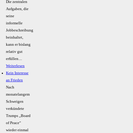
Die zentralen
Aufgaben, die
seine
informelle
Jobbeschreibung
beinhaltet,
kann er bislang
relativ gut
erfüllen....
Weiterlesen
Kein Inte­resse
an Frieden
Nach
monatelangem
Schweigen
verkündete
Trumps „Board
of Peace“
wieder einmal