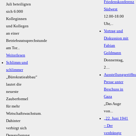
Friedenskonferenz
Juli beteiligten
Südwest
sich 6.000
12.00-18.00
Kolleginnen
Uhr,...
und Kollegen
Vortrag und
an einer
Diskussion mit
Betriebsratssprechstunde
Fabian
am Tor...
Goldmann
Weiterlesen
Donnerstag,
Schlimm und
2....
schlimmer
Ausstellungseröffn
„Bürokratieabbau“
Presse unter
lautet die
Beschuss in
neueste
Gaza
Zauberformel
„Das Auge
für mehr
von...
Wirtschaftswachstum.
„22. Juni 1941
Dahinter
– Der
verbirgt sich
verdrängte
Deregulierung