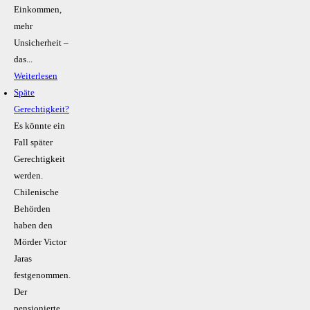
Einkommen,
mehr
Unsicherheit –
das...
Weiterlesen
Späte
Gerechtigkeit?
Es könnte ein
Fall später
Gerechtigkeit
werden.
Chilenische
Behörden
haben den
Mörder Victor
Jaras
festgenommen.
Der
pensionierte