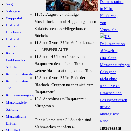
Demonstration
Siegen
in Köln:
Solingen
11./12. August: 24-stündige
Hände weg
Wuppertal
Musikblockade und Happening an den
von
DKP auf
Zufahrtstoren des »Fliegerhorstes
Venezuela!
Facebook
Büchel«
DKP auf
11.8. um 5 vor 12 Uhr: Auftaktkonzert
Twitter
von LEBENSLAUTE
Karl-
11.8. um 14 Uhr: Aufbruch vom
Liebknecht-
Haupttor zu den anderen Toren;
Schule
weitere Aktionstrainings an den Toren
Kommunisten.de
12.8. um 6 vor 12 Uhr: Ende der
Kommunisten
Blockade, Gruppen machen sich zum
TV
Haupttor auf
Kulturvereinigung
12.8. Abschluss am Haupttor mit
Marx-Engels-
Mittagessen
Stiftung
Marxistische
Für die kompletten 24 Stunden sind
Blätter
Mahnwachen an jedem zu
Interessant
Mitglied