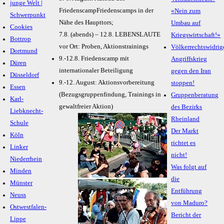
junge Welt |
FriedenscampFriedenscamps in der
«Nein zum
Schwerpunkt
Nähe des Haupttors;
Umbau auf
Cookies
7.8. (abends) – 12.8. LEBENSLAUTE
Kriegswirtschaft!»
Bottrop
vor Ort: Proben, Aktionstrainings
Völkerrechtswidrig
Dortmund
9.-12.8. Friedenscamp mit
Angriffskrieg
Düren
internationaler Beteiligung
gegen den Iran
Düsseldorf
9.-12. August: Aktionsvorbereitung
stoppen!
Essen
(Bezugsgruppenfindung, Trainings in
Gruppenberatung
Karl-
gewaltfreier Aktion)
des Bezirks
Liebknecht-
Rheinland
Schule
Der Markt
Köln
richtet es
Linker
nicht!
Niederrhein
Was folgt auf
Minden
die
Münster
Entführung
Neuss
von Maduro?
Ostwestfalen-
Bericht der
Lippe