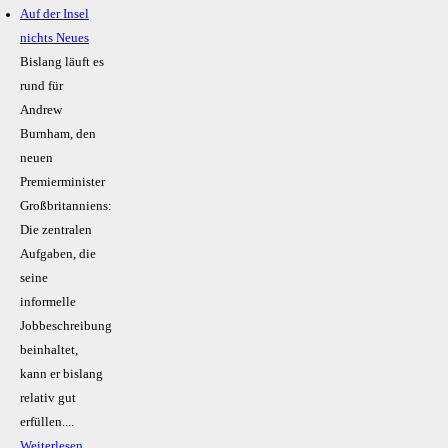
Auf der Insel
nichts Neues
Bislang läuft es
rund für
Andrew
Burnham, den
neuen
Premierminister
Großbritanniens:
Die zentralen
Aufgaben, die
seine
informelle
Jobbeschreibung
beinhaltet,
kann er bislang
relativ gut
erfüllen....
Weiterlesen