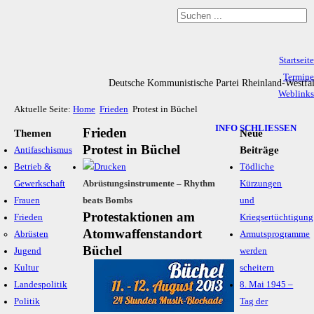
Startseite
Termine
Deutsche Kommunistische Partei Rheinland-Westfa
Weblinks
Aktuelle Seite:
Home
Frieden
Protest in Büchel
Archiv
Impressum & Datenschutz
INFO SCHLIESSEN
Frieden
Themen
Neue
Protest in Büchel
Beiträge
Antifaschismus
Betrieb &
Tödliche
Gewerkschaft
Abrüstungsinstrumente – Rhythm
Kürzungen
Frauen
beats Bombs
und
Protestaktionen am
Frieden
Kriegsertüchtigung
Atomwaffen­standort
Abrüsten
Armutsprogramme
Büchel
Jugend
werden
Kultur
scheitern
Landespolitik
8. Mai 1945 –
Politik
Tag der