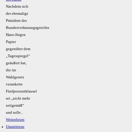
Nachdem sich
der ehemalige
Präsident des
Bundesverfassungsgerichts
Hans-Jürgen
Papier
gegenüber dem
„Tagesspiegel“
geäußert hat,
die im
Wahlgesetz
verankerte
Fünfprozentklausel
sei „nicht mehr
zeitgemäß“
und solle...
Weiterlesen
Umstrittene