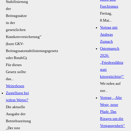
Stabilisierung
Faschismus
der
Freitag,
Beitragssätze
8.Mai...
in der
Vortrag mit
gesetzlichen
Andreas
Krankenversicherung“
Zumach
(kurz GKV-
Ostermarsch
Beitragssatzstabilisierungsgesetz
2026:
oder BstabG).
„Friedensfähig
Für dieses
statt
Gesetz sollte
kriegstüchtig!“
das...
Wir rufen auf
Weiterlesen
zur...
Zustellung bei
Vortrag: „Alte
jedem Wetter?
Wege, neue
Die aktuelle
Pfade. Das
Ausgabe der
Ringen um die
Betriebszeitung
Vergangenheit“
„Der rote