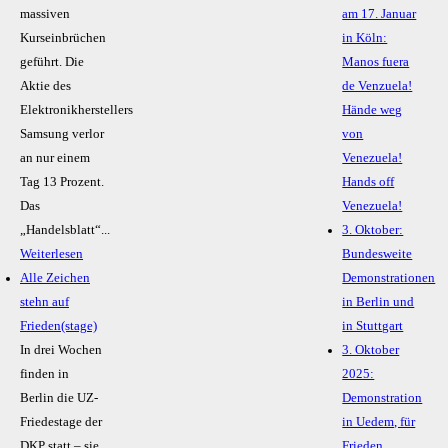
massiven
am 17. Januar
Kurseinbrüchen
in Köln:
geführt. Die
Manos fuera
Aktie des
de Venzuela!
Elektronikherstellers
Hände weg
Samsung verlor
von
an nur einem
Venezuela!
Tag 13 Prozent.
Hands off
Das
Venezuela!
„Handelsblatt“...
3. Oktober:
Weiterlesen
Bundesweite
Alle Zeichen
Demonstrationen
stehn auf
in Berlin und
Frieden(stage)
in Stuttgart
In drei Wochen
3. Oktober
finden in
2025:
Berlin die UZ-
Demonstration
Friedestage der
in Uedem, für
DKP statt – sie
Frieden,