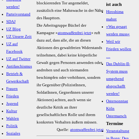
blockierenden Tor angemeldet,
ist auch
werden!
zusätzlich eine Mahnwache in der Nähe
Hiroshima
Parteivorstand
des Haupttors.
mahnt
SDAJ
Die Arbeitsgruppe Büchel der
»Was gesagt
UZ Blog
Kampagne »
atomwaffenfrei.jetzt
« ruft
werden muss«
UZ Unsere Zeit
dazu auf, dass alle, die an diesen
Weil wir
UZ auf
Aktionen des gewaltfreien Widerstands
Frieden wollen
Facebook
teilnehmen, dabei keine körperliche
…
UZ auf Twitter
Gewalt gegen Personen anwenden oder
Das Dublin-II-
Antifaschismus
androhen und auch niemanden
System muss
Betrieb &
beschimpfen oder verhöhnen, sondern
umgehend
Gewerkschaft
ihr Gegenüber (PolizistInnen,
abge­schafft
Frauen
SoldatInnen, GegnerInnen unserer
werden!
Frieden
Aktionen) achten, auch wenn sie
Ostersonntag
Jugend
deutliche Kritik an ihrer
Köln
Kultur
gesellschaftlichen Rolle und ihrem
Ostermarsch
Wahlen
konkreten Verhalten äußern müssen.
Termine
Politik
Quelle:
atomwaffenfrei.jetzt
Veranstaltung
Soziales
in Bonn: Den