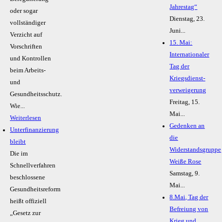
Jahrestag“
oder sogar
Dienstag, 23.
vollständiger
Juni...
Verzicht auf
15. Mai:
Vorschriften
Internationaler
und Kontrollen
Tag der
beim Arbeits-
Kriegsdienst-
und
verweigerung
Gesundheitsschutz.
Freitag, 15.
Wie...
Mai...
Weiterlesen
Gedenken an
Unterfinanzierung
die
bleibt
Widerstandsgruppe
Die im
Weiße Rose
Schnellverfahren
Samstag, 9.
beschlossene
Mai...
Gesundheitsreform
8.Mai, Tag der
heißt offiziell
Befreiung von
„Gesetz zur
Krieg und