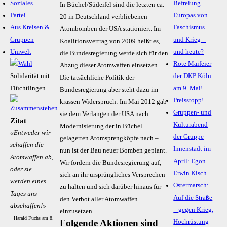
Soziales
Befreiung
In Büchel/Südeifel sind die letzten ca.
Partei
Europas von
20 in Deutschland verbliebenen
Aus Kreisen &
Faschismus
Atombomben der USA stationiert. Im
Gruppen
und Krieg –
Koalitionsvertrag von 2009 heißt es,
Umwelt
und heute?
die Bundesregierung werde sich für den
Rote Maifeier
Abzug dieser Atomwaffen einsetzen.
Solidarität mit
der DKP Köln
Die tatsächliche Politik der
Flüchtlingen
am 9. Mai!
Bundesregierung aber steht dazu im
Preisstopp!
krassen Widerspruch: Im Mai 2012 gab
Gruppen- und
sie dem Verlangen der USA nach
Zitat
Kulturabend
Modernisierung der in Büchel
«Entweder wir
der Gruppe
gelagerten Atomsprengköpfe nach –
schaffen die
Innenstadt im
nun ist der Bau neuer Bomben geplant.
Atomwaffen ab,
April: Egon
Wir fordern die Bundesregierung auf,
oder sie
Erwin Kisch
sich an ihr ursprüngliches Versprechen
werden eines
Ostermarsch:
zu halten und sich darüber hinaus für
Tages uns
Auf die Straße
den Verbot aller Atomwaffen
abschaffen!»
– gegen Krieg,
einzusetzen.
Harald Fuchs am 8.
Folgende Aktionen sind
Hochrüstung