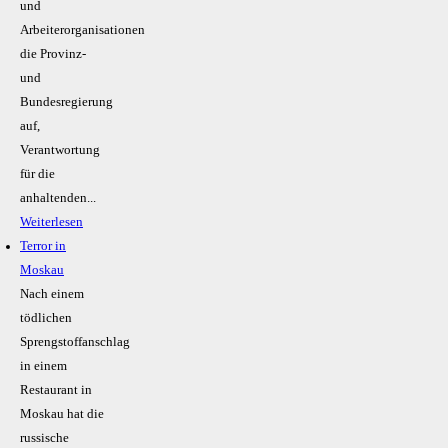
und
Arbeiterorganisationen
die Provinz-
und
Bundesregierung
auf,
Verantwortung
für die
anhaltenden...
Weiterlesen
Terror in
Moskau
Nach einem
tödlichen
Sprengstoffanschlag
in einem
Restaurant in
Moskau hat die
russische