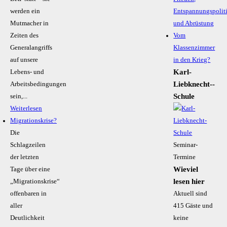
werden ein
Entspannungspolit
Mutmacher in
und Abrüstung
Zeiten des
Vom
Generalangriffs
Klassenzimmer
auf unsere
in den Krieg?
Karl-
Lebens- und
Liebknecht-­
Arbeitsbedingungen
Schule
sein,...
Weiterlesen
Migrationskrise?
Die
Schlagzeilen
Seminar-
der letzten
Termine
Wieviel
Tage über eine
lesen hier
„Migrationskrise“
offenbaren in
Aktuell sind
aller
415 Gäste und
Deutlichkeit
keine