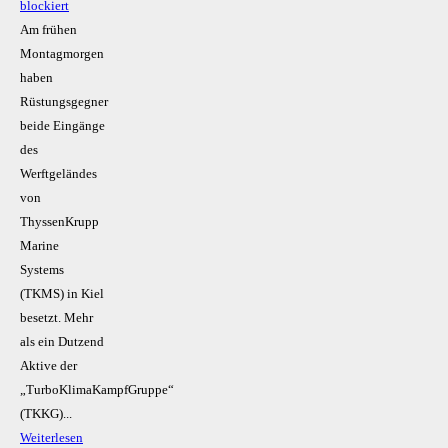
blockiert
Am frühen
Montagmorgen
haben
Rüstungsgegner
beide Eingänge
des
Werftgeländes
von
ThyssenKrupp
Marine
Systems
(TKMS) in Kiel
besetzt. Mehr
als ein Dutzend
Aktive der
„TurboKlimaKampfGruppe“
(TKKG)...
Weiterlesen