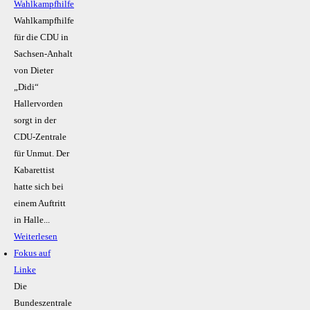
Wahlkampfhilfe
Wahlkampfhilfe
für die CDU in
Sachsen-Anhalt
von Dieter
„Didi“
Hallervorden
sorgt in der
CDU-Zentrale
für Unmut. Der
Kabarettist
hatte sich bei
einem Auftritt
in Halle...
Weiterlesen
Fokus auf
Linke
Die
Bundeszentrale