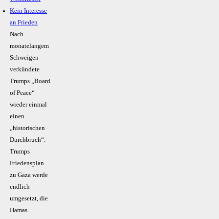
Kein Inte­resse
an Frieden
Nach
monatelangem
Schweigen
verkündete
Trumps „Board
of Peace“
wieder einmal
einen
„historischen
Durchbruch“.
Trumps
Friedensplan
zu Gaza werde
endlich
umgesetzt, die
Hamas