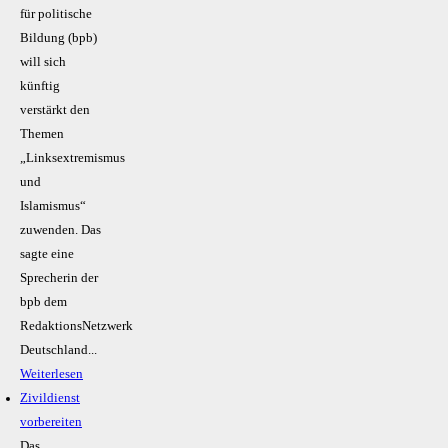
für politische
Bildung (bpb)
will sich
künftig
verstärkt den
Themen
„Linksextremismus
und
Islamismus“
zuwenden. Das
sagte eine
Sprecherin der
bpb dem
RedaktionsNetzwerk
Deutschland...
Weiterlesen
Zivildienst
vorbereiten
Das