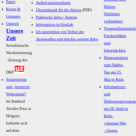
Partei
Aufruf unterzeichnen
Dritten
Kreise &
Übereinkunft für die Aktion
(PDF)
Weltkrieg
Gruppen
Praktische Infos / Anreise
verhindern!
Umwelt
Information in English
Veranstalltungsreih
Unsere
Ich unterstütze ein Verbot der
Friedensfähig
Zeit
Atomwaffen und möchte weitere Infos
statt
Sozialistische
kriegstüchtig
Wochenzeitung
Demonstration
- Zeitung der
zum Nakba-
DKP
Tag am 15.
Solarenergie
Mai in Köln
und „kreativer
Informations-
Widerstand“
und
Im Stadtteil
Diskussionsveranst
Alcides Pino in
am 28. April in
Holguín
Köln:
befindet sich
«Against War
auf dem
– Gegen