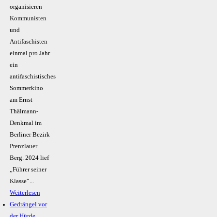
organisieren
Kommunisten
und
Antifaschisten
einmal pro Jahr
ein
antifaschistisches
Sommerkino
am Ernst-
Thälmann-
Denkmal im
Berliner Bezirk
Prenzlauer
Berg. 2024 lief
„Führer seiner
Klasse“...
Weiterlesen
Gedrängel vor
der Hürde