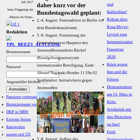
Juli 2017
daher kurz vor der
und
beim Flaggentag der
Bundestagswahl geplant:
Kahlschlag!
«Mayors for Peace»
Referat über
2.-4. August: Fastenaktion in Berlin vor
Rosa Meyer-
dem Bundeskanzleramt,
Redaktion
Leviné zum
5.-9. August: Fortsetzung der
Internationalen
Fastenaktion vor Haupttor des
Frauentag
Atomwaffenstandorts Büchel
Benutzername
2026
(Kundgebungswiese) mit
Krieg gegen
internationaler Beteiligung. Ende:
Passwort
Iran und die
Abwurf Nagasaki-Bombe 11 Uhr 02
Folgen
Veranstalter: Initiativkreis gegen
Angemeldet bleiben
Demonstration
Atomwaffen
am 14. März in
Passwort vergessen?
Köln:
Benutzername vergessen?
Solidarität mit
DKP in NRW
den Menschen
Externe Seiten
im Iran!
Kategorien
Ford-
unsere zeit UZ
5.-8. August: Aufbau des
Vertrauensleute: