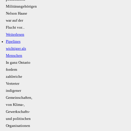
Militärangehörigen
Nelson Haase
war auf der
Flucht vor...
Weiterlesen
Pipelines
wichtiger als
Menschen
In ganz Ontario
fordern
zahlreiche
Vertreter
indigener
Gemeinschaften,
von Klima-,
Gewerkschafts-
und politischen
Organisationen