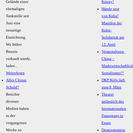
Gelände einer
Krieg»!
ehemaligen
Hände weg
Tankstelle seit
von Kuba!
Juni eine
Manifest der
neuartige
Kuba-
Einrichtung.
Solidarität am
Wo früher
12. April
Benzin
Veranstaltung:
verkauft wurde,
China –
laden...
Marktwirtschaftlic
Weiterlesen
Sozialismus!?
Alles Chinas
DKP Köln lädt
Schuld?
zum 8. März
Berichte
Theater
diverser
anlässlich des
Medien haben
Internationalen
in der
Frauentags in
vergangenen
Essen
Woche zu
Demonstration