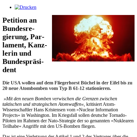
Pe­ti­ti­on an
Bun­des­re­
gierung, Par­
la­ment, Kanz­
le­rin und
Bun­des­prä­si­
dent
Die USA wollen auf dem Fliegerhorst Büchel in der Eifel bis zu
20 neue Atombomben vom Typ B 61-12 stationieren.
»Mit den neuen Bomben verwischen die Grenzen zwischen
taktischen und strategischen Atomwaffen«,
kritisiert Atom-
Wissenschaftler Hans Kristensen vom »Nuclear Information
Projects« in Washington. Im Kriegsfall sollen deutsche Tornado-
Piloten im Rahmen der Nato-Strategie der so genannten »Nuklearen
Teilhabe« Angriffe mit den US-Bomben fliegen.
Das ist eine Verletzung der Artikel 1 und 2 des Vertrages über die