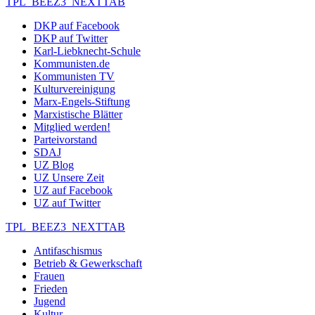
TPL_BEEZ3_NEXTTAB
DKP auf Facebook
DKP auf Twitter
Karl-Liebknecht-Schule
Kommunisten.de
Kommunisten TV
Kulturvereinigung
Marx-Engels-Stiftung
Marxistische Blätter
Mitglied werden!
Parteivorstand
SDAJ
UZ Blog
UZ Unsere Zeit
UZ auf Facebook
UZ auf Twitter
TPL_BEEZ3_NEXTTAB
Antifaschismus
Betrieb & Gewerkschaft
Frauen
Frieden
Jugend
Kultur