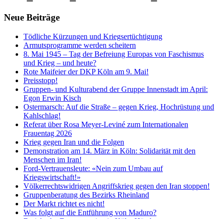
Neue Beiträge
Tödliche Kürzungen und Kriegsertüchtigung
Armutsprogramme werden scheitern
8. Mai 1945 – Tag der Befreiung Europas von Faschismus
und Krieg – und heute?
Rote Maifeier der DKP Köln am 9. Mai!
Preisstopp!
Gruppen- und Kulturabend der Gruppe Innenstadt im April:
Egon Erwin Kisch
Ostermarsch: Auf die Straße – gegen Krieg, Hochrüstung und
Kahlschlag!
Referat über Rosa Meyer-Leviné zum Internationalen
Frauentag 2026
Krieg gegen Iran und die Folgen
Demonstration am 14. März in Köln: Solidarität mit den
Menschen im Iran!
Ford-Vertrauensleute: «Nein zum Umbau auf
Kriegswirtschaft!»
Völkerrechtswidrigen Angriffskrieg gegen den Iran stoppen!
Gruppenberatung des Bezirks Rheinland
Der Markt richtet es nicht!
Was folgt auf die Entführung von Maduro?