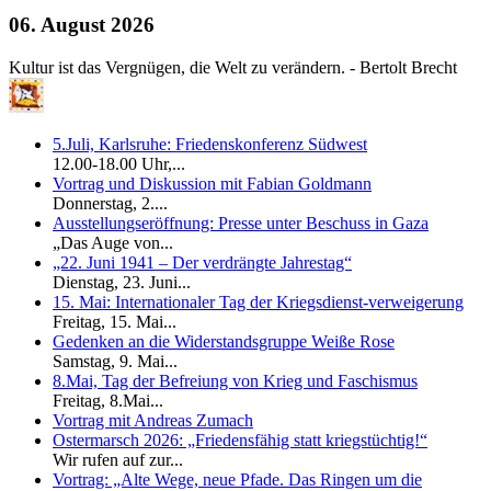
06. August 2026
Kultur ist das Vergnügen, die Welt zu verändern. - Bertolt Brecht
5.Juli, Karlsruhe: Friedenskonferenz Südwest
12.00-18.00 Uhr,...
Vortrag und Diskussion mit Fabian Goldmann
Donnerstag, 2....
Ausstellungseröffnung: Presse unter Beschuss in Gaza
„Das Auge von...
„22. Juni 1941 – Der verdrängte Jahrestag“
Dienstag, 23. Juni...
15. Mai: Internationaler Tag der Kriegsdienst-verweigerung
Freitag, 15. Mai...
Gedenken an die Widerstandsgruppe Weiße Rose
Samstag, 9. Mai...
8.Mai, Tag der Befreiung von Krieg und Faschismus
Freitag, 8.Mai...
Vortrag mit Andreas Zumach
Ostermarsch 2026: „Friedensfähig statt kriegstüchtig!“
Wir rufen auf zur...
Vortrag: „Alte Wege, neue Pfade. Das Ringen um die