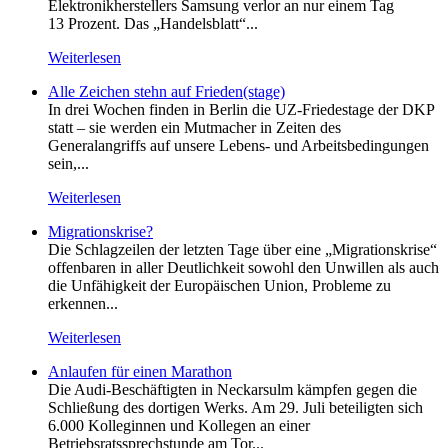
Elektronikherstellers Samsung verlor an nur einem Tag
13 Prozent. Das „Handelsblatt“...
Weiterlesen
Alle Zeichen stehn auf Frieden(stage)
In drei Wochen finden in Berlin die UZ-Friedestage der DKP
statt – sie werden ein Mutmacher in Zeiten des
Generalangriffs auf unsere Lebens- und Arbeitsbedingungen
sein,...
Weiterlesen
Migrationskrise?
Die Schlagzeilen der letzten Tage über eine „Migrationskrise“
offenbaren in aller Deutlichkeit sowohl den Unwillen als auch
die Unfähigkeit der Europäischen Union, Probleme zu
erkennen...
Weiterlesen
Anlaufen für einen Marathon
Die Audi-Beschäftigten in Neckarsulm kämpfen gegen die
Schließung des dortigen Werks. Am 29. Juli beteiligten sich
6.000 Kolleginnen und Kollegen an einer
Betriebsratssprechstunde am Tor...