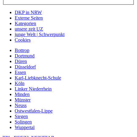
DKP in NRW
Externe Seiten
Kategorien
unsere zeit UZ
junge Welt | Schwerpunkt
Cookies
Bottrop
Dortmund
Düren
Düsseldorf
Essen
Karl-Liebknecht-Schule
Köln
Linker Niederrhein
Minden
Münster
Neuss
Ostwestfalen-Lippe
Siegen
Solingen
Wuppertal