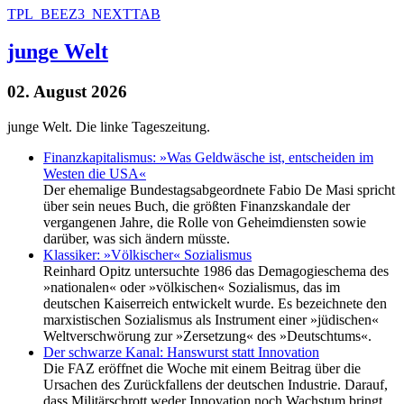
TPL_BEEZ3_NEXTTAB
junge Welt
02. August 2026
junge Welt. Die linke Tageszeitung.
Finanzkapitalismus: »Was Geldwäsche ist, entscheiden im
Westen die USA«
Der ehemalige Bundestagsabgeordnete Fabio De Masi spricht
über sein neues Buch, die größten Finanzskandale der
vergangenen Jahre, die Rolle von Geheimdiensten sowie
darüber, was sich ändern müsste.
Klassiker: »Völkischer« Sozialismus
Reinhard Opitz untersuchte 1986 das Demagogieschema des
»nationalen« oder »völkischen« Sozialismus, das im
deutschen Kaiserreich entwickelt wurde. Es bezeichnete den
marxistischen Sozialismus als Instrument einer »jüdischen«
Weltverschwörung zur »Zersetzung« des »Deutschtums«.
Der schwarze Kanal: Hanswurst statt Innovation
Die FAZ eröffnet die Woche mit einem Beitrag über die
Ursachen des Zurückfallens der deutschen Industrie. Darauf,
dass Militärschrott weder Innovation noch Wachstum bringt,