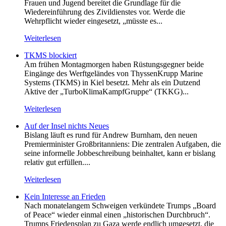
Frauen und Jugend bereitet die Grundlage für die
Wiedereinführung des Zivildienstes vor. Werde die
Wehrpflicht wieder eingesetzt, „müsste es...
Weiterlesen
TKMS blockiert
Am frühen Montagmorgen haben Rüstungsgegner beide
Eingänge des Werftgeländes von ThyssenKrupp Marine
Systems (TKMS) in Kiel besetzt. Mehr als ein Dutzend
Aktive der „TurboKlimaKampfGruppe“ (TKKG)...
Weiterlesen
Auf der Insel nichts Neues
Bislang läuft es rund für Andrew Burnham, den neuen
Premierminister Großbritanniens: Die zentralen Aufgaben, die
seine informelle Jobbeschreibung beinhaltet, kann er bislang
relativ gut erfüllen....
Weiterlesen
Kein Inte­resse an Frieden
Nach monatelangem Schweigen verkündete Trumps „Board
of Peace“ wieder einmal einen „historischen Durchbruch“.
Trumps Friedensplan zu Gaza werde endlich umgesetzt, die