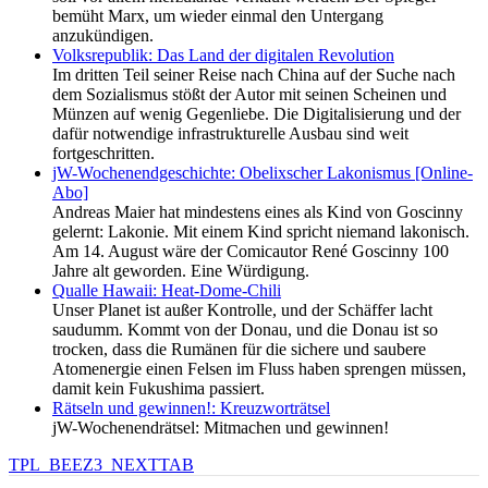
bemüht Marx, um wieder einmal den Untergang
anzukündigen.
Volksrepublik: Das Land der digitalen Revolution
Im dritten Teil seiner Reise nach China auf der Suche nach
dem Sozialismus stößt der Autor mit seinen Scheinen und
Münzen auf wenig Gegenliebe. Die Digitalisierung und der
dafür notwendige infrastrukturelle Ausbau sind weit
fortgeschritten.
jW-Wochenendgeschichte: Obelixscher Lakonismus [Online-
Abo]
Andreas Maier hat mindestens eines als Kind von Goscinny
gelernt: Lakonie. Mit einem Kind spricht niemand lakonisch.
Am 14. August wäre der Comicautor René Goscinny 100
Jahre alt geworden. Eine Würdigung.
Qualle Hawaii: Heat-Dome-Chili
Unser Planet ist außer Kontrolle, und der Schäffer lacht
saudumm. Kommt von der Donau, und die Donau ist so
trocken, dass die Rumänen für die sichere und saubere
Atomenergie einen Felsen im Fluss haben sprengen müssen,
damit kein Fukushima passiert.
Rätseln und gewinnen!: Kreuzworträtsel
jW-Wochenendrätsel: Mitmachen und gewinnen!
TPL_BEEZ3_NEXTTAB