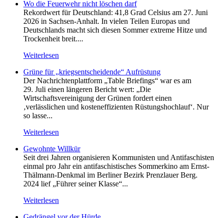
Wo die Feuerwehr nicht löschen darf
Rekordwert für Deutschland: 41,8 Grad Celsius am 27. Juni
2026 in Sachsen-Anhalt. In vielen Teilen Europas und
Deutschlands macht sich diesen Sommer extreme Hitze und
Trockenheit breit....
Weiterlesen
Grüne für „kriegsentscheidende“ Aufrüstung
Der Nachrichtenplattform „Table Briefings“ war es am
29. Juli einen längeren Bericht wert: „Die
Wirtschaftsvereinigung der Grünen fordert einen
‚verlässlichen und kosteneffizienten Rüstungshochlauf‘. Nur
so lasse...
Weiterlesen
Gewohnte Willkür
Seit drei Jahren organisieren Kommunisten und Antifaschisten
einmal pro Jahr ein antifaschistisches Sommerkino am Ernst-
Thälmann-Denkmal im Berliner Bezirk Prenzlauer Berg.
2024 lief „Führer seiner Klasse“...
Weiterlesen
Gedrängel vor der Hürde