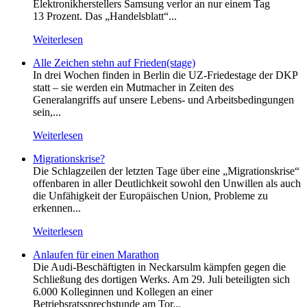
Elektronikherstellers Samsung verlor an nur einem Tag
13 Prozent. Das „Handelsblatt“...
Weiterlesen
Alle Zeichen stehn auf Frieden(stage)
In drei Wochen finden in Berlin die UZ-Friedestage der DKP
statt – sie werden ein Mutmacher in Zeiten des
Generalangriffs auf unsere Lebens- und Arbeitsbedingungen
sein,...
Weiterlesen
Migrationskrise?
Die Schlagzeilen der letzten Tage über eine „Migrationskrise“
offenbaren in aller Deutlichkeit sowohl den Unwillen als auch
die Unfähigkeit der Europäischen Union, Probleme zu
erkennen...
Weiterlesen
Anlaufen für einen Marathon
Die Audi-Beschäftigten in Neckarsulm kämpfen gegen die
Schließung des dortigen Werks. Am 29. Juli beteiligten sich
6.000 Kolleginnen und Kollegen an einer
Betriebsratssprechstunde am Tor...