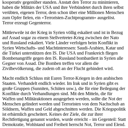
kooperativ gegenüber standen. Anstatt den Terror zu minimieren,
haben die Militärs der USA und ihre Verbündetet durch ihren selbst
verübten, eigenen Terror, dem schon über eine Millionen Menschen
zum Opfer fielen, ein »Terroristen-Zuchtprogramm« ausgelöst.
Terror erzeugt Gegenterror.
Mittlerweile ist der Krieg in Syrien völlig eskaliert und ist in Bezug
auf Assad sogar zu einem Stellvertreter-Krieg zwischen der Nato
und Russland eskaliert. Viele Länder verfolgen beim Konflikt in
Syrien Wirtschafts- und Machtinteressen: Saudi-Arabien, Katar und
die Türkei unterstützen den IS. Die USA und Frankreich fliegen
Bombenangriffe gegen den IS. Russland bombardiert in Syrien alle
Gegner von Assad. Die Bomben treffen vor allem die
Zivilbevölkerung, die zudem oft an der Flucht gehindert wird.
Macht endlich Schluss mit Euren Terror-Kriegen in den arabischen
Staaten. Verhandelt endlich wieder. Im Irak und in Syrien gibt es
große Gruppen (Sunniten, Schiiten usw.), die für eine Beilegung der
Konflikte durch Verhandlungen sind. Mit den Mitteln, die für
Waffen und Militäraktionen ausgegeben werden, sollte die Not der
Menschen gelindert werden und Terroristen von dem Nachschub an
Söldnern, Waffen und Geld abgeschnitten werden. Die Kriegspolitik
ist erbärmlich gescheitert. Keines der Ziele, die zur ihrer
Rechtfertigung genannt wurden, wurde erreicht – im Gegenteil: Statt
Demokratie, Wohlstand und Freiheit herrscht Not, Terror und Elend.