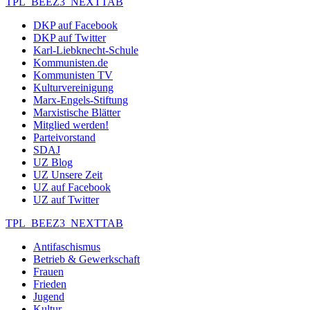
TPL_BEEZ3_NEXTTAB
DKP auf Facebook
DKP auf Twitter
Karl-Liebknecht-Schule
Kommunisten.de
Kommunisten TV
Kulturvereinigung
Marx-Engels-Stiftung
Marxistische Blätter
Mitglied werden!
Parteivorstand
SDAJ
UZ Blog
UZ Unsere Zeit
UZ auf Facebook
UZ auf Twitter
TPL_BEEZ3_NEXTTAB
Antifaschismus
Betrieb & Gewerkschaft
Frauen
Frieden
Jugend
Kultur