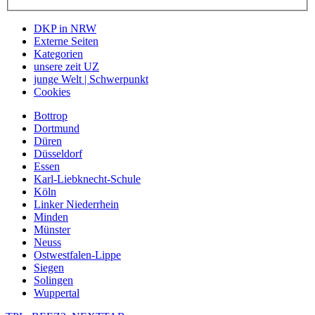
DKP in NRW
Externe Seiten
Kategorien
unsere zeit UZ
junge Welt | Schwerpunkt
Cookies
Bottrop
Dortmund
Düren
Düsseldorf
Essen
Karl-Liebknecht-Schule
Köln
Linker Niederrhein
Minden
Münster
Neuss
Ostwestfalen-Lippe
Siegen
Solingen
Wuppertal