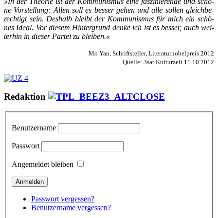
»In der Theo­rie ist der Kom­­mu­­nis­­mus ei­ne fas­zi­­nie­­ren­de und schö­
ne Vor­stel­­lung: Al­len soll es bes­ser ge­hen und al­le sol­len gleich­be­
rech­­tigt sein. Des­halb bleibt der Kom­­mu­­nis­­mus für mich ein schö­
nes Ide­al. Vor die­sem Hin­ter­grund den­ke ich ist es bes­ser, auch wei­
ter­hin in die­ser Par­tei zu blei­ben.«
Mo Yan, Schriftsteller, Literaturnobelpreis 2012
Quelle: 3sat Kulturzeit 11.10.2012
Redaktion
Benutzername
Passwort
Angemeldet bleiben
Passwort vergessen?
Benutzername vergessen?