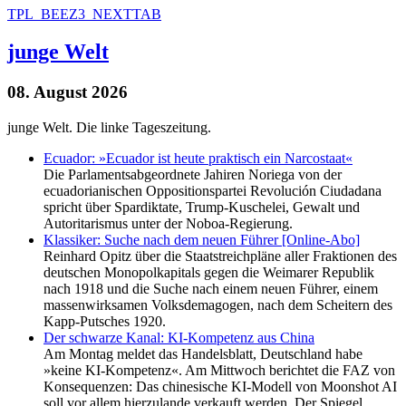
TPL_BEEZ3_NEXTTAB
junge Welt
08. August 2026
junge Welt. Die linke Tageszeitung.
Ecuador: »Ecuador ist heute praktisch ein Narcostaat«
Die Parlamentsabgeordnete Jahiren Noriega von der
ecuadorianischen Oppositionspartei Revolución Ciudadana
spricht über Spardiktate, Trump-Kuschelei, Gewalt und
Autoritarismus unter der Noboa-Regierung.
Klassiker: Suche nach dem neuen Führer [Online-Abo]
Reinhard Opitz über die Staatstreichpläne aller Fraktionen des
deutschen Monopolkapitals gegen die Weimarer Republik
nach 1918 und die Suche nach einem neuen Führer, einem
massenwirksamen Volksdemagogen, nach dem Scheitern des
Kapp-Putsches 1920.
Der schwarze Kanal: KI-Kompetenz aus China
Am Montag meldet das Handelsblatt, Deutschland habe
»keine KI-Kompetenz«. Am Mittwoch berichtet die FAZ von
Konsequenzen: Das chinesische KI-Modell von Moonshot AI
soll vor allem hierzulande verkauft werden. Der Spiegel