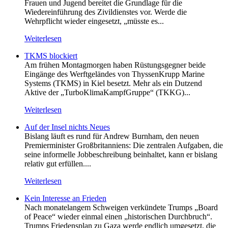
Frauen und Jugend bereitet die Grundlage für die
Wiedereinführung des Zivildienstes vor. Werde die
Wehrpflicht wieder eingesetzt, „müsste es...
Weiterlesen
TKMS blockiert
Am frühen Montagmorgen haben Rüstungsgegner beide
Eingänge des Werftgeländes von ThyssenKrupp Marine
Systems (TKMS) in Kiel besetzt. Mehr als ein Dutzend
Aktive der „TurboKlimaKampfGruppe“ (TKKG)...
Weiterlesen
Auf der Insel nichts Neues
Bislang läuft es rund für Andrew Burnham, den neuen
Premierminister Großbritanniens: Die zentralen Aufgaben, die
seine informelle Jobbeschreibung beinhaltet, kann er bislang
relativ gut erfüllen....
Weiterlesen
Kein Inte­resse an Frieden
Nach monatelangem Schweigen verkündete Trumps „Board
of Peace“ wieder einmal einen „historischen Durchbruch“.
Trumps Friedensplan zu Gaza werde endlich umgesetzt, die