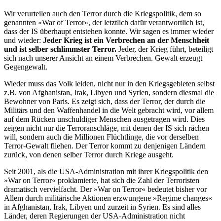
Wir verurteilen auch den Terror durch die Kriegspolitik, dem so
genannten »War of Terror«, der letztlich dafür verantwortlich ist,
dass der IS überhaupt entstehen konnte. Wir sagen es immer wieder
und wieder:
Jeder Krieg ist ein Verbrechen an der Menschheit
und ist selber schlimmster Terror.
Jeder, der Krieg führt, beteiligt
sich nach unserer Ansicht an einem Verbrechen. Gewalt erzeugt
Gegengewalt.
Wieder muss das Volk leiden, nicht nur in den Kriegsgebieten selbst
z.B. von Afghanistan, Irak, Libyen und Syrien, sondern diesmal die
Bewohner von Paris. Es zeigt sich, dass der Terror, der durch die
Militärs und den Waffenhandel in die Welt gebracht wird, vor allem
auf dem Rücken unschuldiger Menschen ausgetragen wird. Dies
zeigen nicht nur die Terroranschläge, mit denen der IS sich rächen
will, sondern auch die Millionen Flüchtlinge, die vor derselben
Terror-Gewalt fliehen. Der Terror kommt zu denjenigen Ländern
zurück, von denen selber Terror durch Kriege ausgeht.
Seit 2001, als die USA-Administration mit ihrer Kriegspolitik den
»War on Terror« proklamierte, hat sich die Zahl der Terroristen
dramatisch vervielfacht. Der »War on Terror« bedeutet bisher vor
Allem durch militärische Aktionen erzwungene »Regime changes«
in Afghanistan, Irak, Libyen und zurzeit in Syrien. Es sind alles
Länder, deren Regierungen der USA-Administration nicht