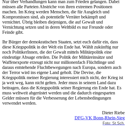
Nur über Verhandlungen kann man zum Frieden gelangen. Dabei
müssen alle Parteien Abstriche von ihren extremen Positionen
machen. Im Krieg werden Menschen, die für Ausgleich und
Kompromissen sind, als potentielle Verräter bekämpft und
vernichtet. Übrig bleiben diejenigen, die auf Gewalt und
Vernichtung setzen und in deren Weltbild es nur Freunde oder
Feinde gibt.
Ihr Bürger der demokratischen Staaten, setzt euch dafür ein, dass
diese Kriegspolitik in der Welt ein Ende hat. Wählt zukünftig nur
noch PolitikerInnen, die der Gewalt mittels Militärpolitik eine
eindeutige Absage erteilen. Die Politik der Militäreinsätze und
Waffenexporte erzeugt nicht nur millionenfach Flüchtlinge und
daraus entstehende Fluchtbewegungen nach Europa, sondern auch
der Terror wird ins eigene Land geholt. Die Devise, die
Kriegspolitik meiner Regierung interessiert mich nicht, der Krieg ist
ja weit weg, kann nicht gelten. Jeder muss in seinem Land dazu
beitragen, dass die Kriegspolitik seiner Regierung ein Ende hat. Es
muss weltweit abgerüstet werden und die dadurch eingesparten
Gelder müssen für die Verbesserung der Lebensbedingungen
verwendet werden.
Dieter Riebe
DFG-VK Bonn-Rhein-Sieg
Foto: St.Sch.