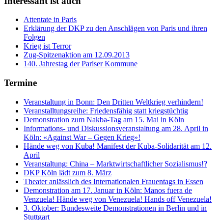
Interessant ist auch
Attentate in Paris
Erklärung der DKP zu den Anschlägen von Paris und ihren
Folgen
Krieg ist Terror
Zug-Spitzenaktion am 12.09.2013
140. Jahrestag der Pariser Kommune
Termine
Veranstaltung in Bonn: Den Dritten Weltkrieg verhindern!
Veranstalltungsreihe: Friedensfähig statt kriegstüchtig
Demonstration zum Nakba-Tag am 15. Mai in Köln
Informations- und Diskussionsveranstaltung am 28. April in
Köln: «Against War – Gegen Krieg»!
Hände weg von Kuba! Manifest der Kuba-Solidarität am 12.
April
Veranstaltung: China – Marktwirtschaftlicher Sozialismus!?
DKP Köln lädt zum 8. März
Theater anlässlich des Internationalen Frauentags in Essen
Demonstration am 17. Januar in Köln: Manos fuera de
Venzuela! Hände weg von Venezuela! Hands off Venezuela!
3. Oktober: Bundesweite Demonstrationen in Berlin und in
Stuttgart