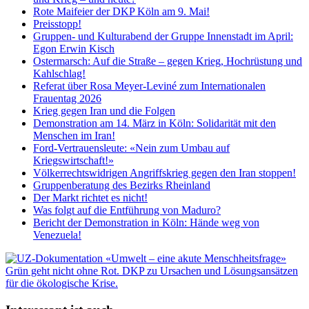
Rote Maifeier der DKP Köln am 9. Mai!
Preisstopp!
Gruppen- und Kulturabend der Gruppe Innenstadt im April:
Egon Erwin Kisch
Ostermarsch: Auf die Straße – gegen Krieg, Hochrüstung und
Kahlschlag!
Referat über Rosa Meyer-Leviné zum Internationalen
Frauentag 2026
Krieg gegen Iran und die Folgen
Demonstration am 14. März in Köln: Solidarität mit den
Menschen im Iran!
Ford-Vertrauensleute: «Nein zum Umbau auf
Kriegswirtschaft!»
Völkerrechtswidrigen Angriffskrieg gegen den Iran stoppen!
Gruppenberatung des Bezirks Rheinland
Der Markt richtet es nicht!
Was folgt auf die Entführung von Maduro?
Bericht der Demonstration in Köln: Hände weg von
Venezuela!