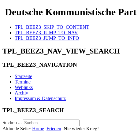
Deutsche Kommunistische Part
TPL_BEEZ3_SKIP_TO_CONTENT
TPL_BEEZ3_JUMP_TO_NAV
TPL_BEEZ3_JUMP_TO_INFO
TPL_BEEZ3_NAV_VIEW_SEARCH
TPL_BEEZ3_NAVIGATION
Startseite
Termine
Weblinks
Archiv
Impressum & Datenschutz
TPL_BEEZ3_SEARCH
Suchen ...
Aktuelle Seite:
Home
Frieden
Nie wieder Krieg!