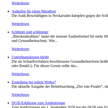
Weiterlesen
Anlaufen für einen Marathon
Die Audi-Beschäftigten in Neckarsulm kämpfen gegen die Schlie
Weiterlesen
Schlimm und schlimmer
„Bürokratieabbau“ lautet die neueste Zauberformel für mehr Wir
und Gesundheitsschutz. Wie...
Weiterlesen
Unterfinanzierung bleibt
Die im Schnellverfahren beschlossene Gesundheitsreform heißt o
oder BstabG). Für dieses Gesetz sollte das...
Weiterlesen
Zustellung bei jedem Wetter?
Die aktuelle Ausgabe der Betriebszeitung „Der rote Postler“, 
Weiterlesen
DGB-Erklärung zum Antikriegstag
Zum Antikriegstag am 1. September 2026 hat der DGB eine Erklä