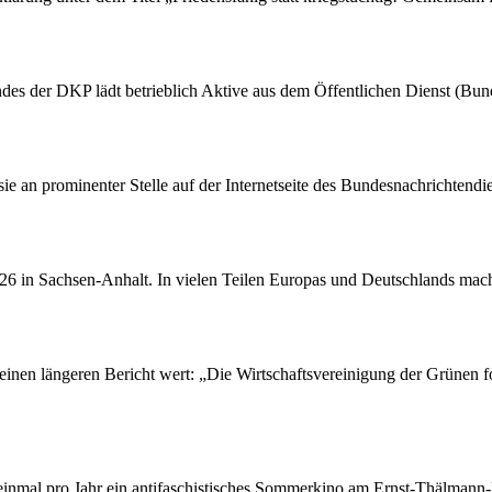
des der DKP lädt betrieblich Aktive aus dem Öffentlichen Dienst (Bu
 sie an prominenter Stelle auf der Internetseite des Bundesnachrichten
26 in Sachsen-Anhalt. In vielen Teilen Europas und Deutschlands macht
einen längeren Bericht wert: „Die Wirtschaftsvereinigung der Grünen fo
 einmal pro Jahr ein antifaschistisches Sommerkino am Ernst-Thälmann