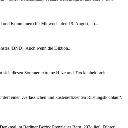
nd und Kommunen) für Mittwoch, den 19. August, ab...
dienstes (BND). Auch wenn die Diktion...
 sich diesen Sommer extreme Hitze und Trockenheit breit....
rdert einen ‚verlässlichen und kosteneffizienten Rüstungshochlauf‘.
-Denkmal im Berliner Bezirk Prenzlauer Berg. 2024 lief „Führer