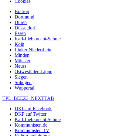
Cookies
Bottrop
Dortmund
Düren
Düsseldorf
Essen
Karl-Liebknecht-Schule
Köln
Linker Niederrhein
Minden
Münster
Neuss
Ostwestfalen-Lippe
Siegen
Solingen
Wuppertal
TPL_BEEZ3_NEXTTAB
DKP auf Facebook
DKP auf Twitter
Karl-Liebknecht-Schule
Kommunisten.de
Kommunisten TV
Kulturvereinigung