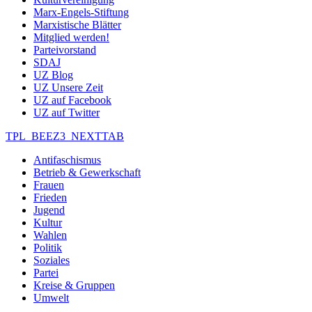
Marx-Engels-Stiftung
Marxistische Blätter
Mitglied werden!
Parteivorstand
SDAJ
UZ Blog
UZ Unsere Zeit
UZ auf Facebook
UZ auf Twitter
TPL_BEEZ3_NEXTTAB
Antifaschismus
Betrieb & Gewerkschaft
Frauen
Frieden
Jugend
Kultur
Wahlen
Politik
Soziales
Partei
Kreise & Gruppen
Umwelt