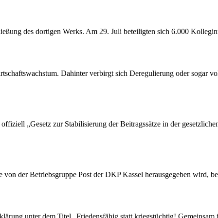
ßung des dortigen Werks. Am 29. Juli beteiligten sich 6.000 Kollegin
tschaftswachstum. Dahinter verbirgt sich Deregulierung oder sogar vol
ffiziell „Gesetz zur Stabilisierung der Beitragssätze in der gesetzlic
die von der Betriebsgruppe Post der DKP Kassel herausgegeben wird, be
rung unter dem Titel „Friedensfähig statt kriegstüchtig! Gemeinsam fü