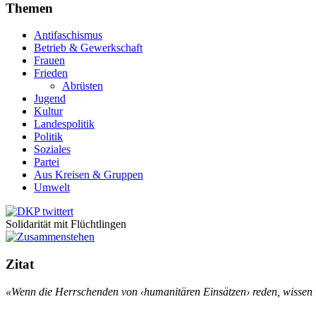
Themen
Antifaschismus
Betrieb & Gewerkschaft
Frauen
Frieden
Abrüsten
Jugend
Kultur
Landespolitik
Politik
Soziales
Partei
Aus Kreisen & Gruppen
Umwelt
Solidarität mit Flüchtlingen
Zitat
«Wenn die Herrschenden von ‹humanitären Einsätzen› reden, wissen w