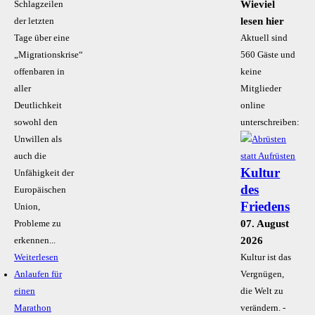
Wieviel
Schlagzeilen
lesen hier
der letzten
Tage über eine
Aktuell sind
„Migrationskrise“
560 Gäste und
offenbaren in
keine
aller
Mitglieder
Deutlichkeit
online
sowohl den
unterschreiben:
Unwillen als
auch die
Kultur
Unfähigkeit der
des
Europäischen
Friedens
Union,
07. August
Probleme zu
2026
erkennen...
Weiterlesen
Kultur ist das
Anlaufen für
Vergnügen,
einen
die Welt zu
Marathon
verändern. -