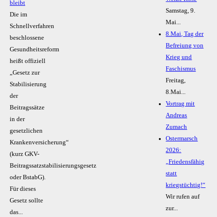
bleibt
Samstag, 9.
Die im
Mai...
Schnellverfahren
8.Mai, Tag der
beschlossene
Befreiung von
Gesundheitsreform
Krieg und
heißt offiziell
Faschismus
„Gesetz zur
Freitag,
Stabilisierung
8.Mai...
der
Vortrag mit
Beitragssätze
Andreas
in der
Zumach
gesetzlichen
Ostermarsch
Krankenversicherung“
2026:
(kurz GKV-
„Friedensfähig
Beitragssatzstabilisierungsgesetz
statt
oder BstabG).
kriegstüchtig!“
Für dieses
Wir rufen auf
Gesetz sollte
zur...
das...