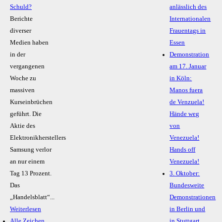
Schuld?
anlässlich des
Berichte
Internationalen
diverser
Frauentags in
Medien haben
Essen
in der
Demonstration
vergangenen
am 17. Januar
Woche zu
in Köln:
massiven
Manos fuera
Kurseinbrüchen
de Venzuela!
geführt. Die
Hände weg
Aktie des
von
Elektronikherstellers
Venezuela!
Samsung verlor
Hands off
an nur einem
Venezuela!
Tag 13 Prozent.
3. Oktober:
Das
Bundesweite
„Handelsblatt“...
Demonstrationen
Weiterlesen
in Berlin und
Alle Zeichen
in Stuttgart