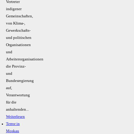
Vertreter
indigener
Gemeinschaften,
von Klima-,
Gewerkschafts-
und politischen
Organisationen
und
Arbeiterorganisationen
die Provinz-
und
Bundesregierung
auf,
Verantwortung
für die
anhaltenden...
Weiterlesen
Terror in
Moskau