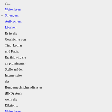
ab...
Weiterlesen
Sprengen,
Aufbrechen,
Löschen
Es ist die
Geschichte von
Tino, Lothar
und Katja.
Erzählt wird sie
an prominenter
Stelle auf der
Internetseite
des
Bundesnachrichtendienstes
(BND). Auch
wenn die
Diktion...
Weiterlesen