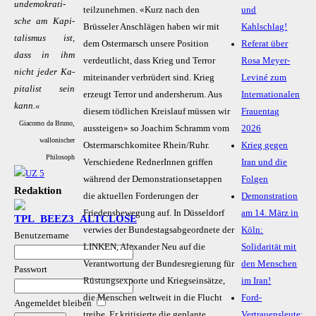
un­­­de­­mo­kra­­ti­­
teilzunehmen. «Kurz nach den
und
sche am Ka­pi­­
Brüsseler Anschlägen haben wir mit
Kahlschlag!
ta­­lis­­mus ist,
dem Ostermarsch unsere Position
Referat über
dass in ihm
verdeutlicht, dass Krieg und Terror
Rosa Meyer-
nicht je­der Ka­
miteinander verbrüdert sind. Krieg
Leviné zum
pi­­ta­­list sein
erzeugt Terror und andersherum. Aus
Internationalen
kann.«
diesem tödlichen Kreislauf müssen wir
Frauentag
Giacomo da Bruno,
aussteigen» so Joachim Schramm vom
2026
wallonischer
Ostermarschkomitee Rhein/Ruhr.
Krieg gegen
Philosoph
Verschiedene RednerInnen griffen
Iran und die
während der Demonstrationsetappen
Folgen
Redaktion
die aktuellen Forderungen der
Demonstration
Friedensbewegung auf. In
Düsseldorf
am 14. März in
verwies der Bundestagsabgeordnete der
Köln:
Benutzername
LINKEN, Alexander Neu auf die
Solidarität mit
Verantwortung der Bundesregierung für
den Menschen
Passwort
Rüstungsexporte und Kriegseinsätze,
im Iran!
die Menschen weltweit in die Flucht
Ford-
Angemeldet bleiben
treibe. Er kritisierte die geplante
Vertrauensleute: