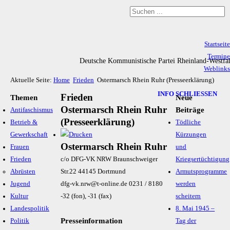
Startseite
Termine
Deutsche Kommunistische Partei Rheinland-Westfa
Weblinks
Aktuelle Seite:
Home
Frieden
Ostermarsch Rhein Ruhr (Presseerklärung)
Archiv
Impressum & Datenschutz
INFO SCHLIESSEN
Frieden
Themen
Neue
Ostermarsch Rhein Ruhr
Beiträge
Antifaschismus
(Presseerklärung)
Betrieb &
Tödliche
Gewerkschaft
Kürzungen
Ostermarsch Rhein Ruhr
Frauen
und
Frieden
c/o
DFG-VK NRW Braunschweiger
Kriegsertüchtigung
Abrüsten
Str.22 44145 Dortmund
Armutsprogramme
Jugend
dfg-vk.nrw@t-online.de
0231 / 8180
werden
Kultur
-32 (fon), -31 (fax)
scheitern
Landespolitik
8. Mai 1945 –
Presseinformation
Politik
Tag der