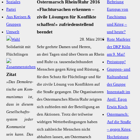
Ostermarsch Rhein/Ruhr 2016
Soziales
Befreiung
«Fluchtursachen erkennen –
Partei
Europas von
zivile Lösungen für Konflikte
Aus Kreisen &
Faschismus
schaffen!» zufriedenstellend
Gruppen
und Krieg –
beendet
Umwelt
und heute?
28. März 2016
Rote Maifeier
Solidarität mit
Sehr geehrte Damen und Herren,
der DKP Köln
Flüchtlingen
an drei Tagen sind über Ostern an Rhein
am 9. Mai!
und Ruhr ca. tausendachthundert
Preisstopp!
Menschen gegen Krieg und Rüstung,
Gruppen- und
Zitat
für den Schutz für Flüchtlinge und für
Kulturabend
»Das De­mo­kra­­
die zivile Lösung von Konflikten auf
der Gruppe
ti­sche am Kom­­
die Straße gegangen. Die Organisatoren
Innenstadt im
mu­­nis­­mus ist,
des Ostermarsches Rhein/Ruhr zeigten
April: Egon
dass in die­sem
sich zufrieden mit der Beteiligung an
Erwin Kisch
Ge­sel­l­­schafts­­­
den Aktionen. Trotz der teilweise
Ostermarsch:
sys­­tem je­der
widrigen Wetterbedingungen haben
Auf die Straße
Kom­­mu­­nist
sich zahlreiche Menschen nicht
– gegen Krieg,
sein kann. Das
abhalten lassen, am Ostermarsch
Hochrüstung