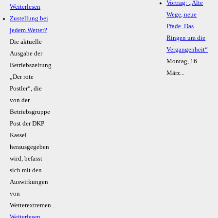
Vortrag: „Alte
Weiterlesen
Wege, neue
Zustellung bei
Pfade. Das
jedem Wetter?
Ringen um die
Die aktuelle
Vergangenheit“
Ausgabe der
Montag, 16.
Betriebszeitung
März...
„Der rote
Postler“, die
von der
Betriebsgruppe
Post der DKP
Kassel
herausgegeben
wird, befasst
sich mit den
Auswirkungen
von
Wetterextremen....
Weiterlesen