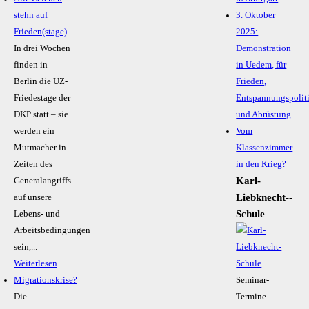
stehn auf
3. Oktober
Frieden(stage)
2025:
In drei Wochen
Demonstration
finden in
in Uedem, für
Berlin die UZ-
Frieden,
Friedestage der
Entspannungspolit
DKP statt – sie
und Abrüstung
werden ein
Vom
Mutmacher in
Klassenzimmer
Zeiten des
in den Krieg?
Karl-
Generalangriffs
Liebknecht-­
auf unsere
Schule
Lebens- und
Arbeitsbedingungen
sein,...
Weiterlesen
Migrationskrise?
Seminar-
Die
Termine