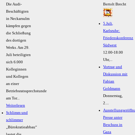
Die Audi-
Bertolt Brecht
Beschäftigten
in Neckarsulm
5.Juli,
kämpfen gegen
Karlsruhe:
die Schließung
Friedenskonferenz
des dortigen
Südwest
Werks. Am 29.
12.00-18.00
Juli beteiligten
Uhr,...
sich 6.000
Vortrag und
Kolleginnen
Diskussion mit
und Kollegen
Fabian
an einer
Goldmann
Betriebsratssprechstunde
Donnerstag,
am Tor...
2....
Weiterlesen
Ausstellungseröffn
Schlimm und
Presse unter
schlimmer
Beschuss in
„Bürokratieabbau“
Gaza
lautet die