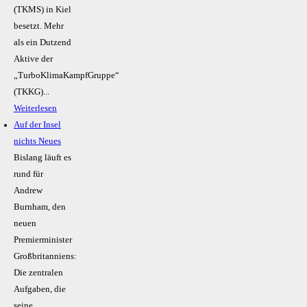
(TKMS) in Kiel
besetzt. Mehr
als ein Dutzend
Aktive der
„TurboKlimaKampfGruppe“
(TKKG)...
Weiterlesen
Auf der Insel
nichts Neues
Bislang läuft es
rund für
Andrew
Burnham, den
neuen
Premierminister
Großbritanniens:
Die zentralen
Aufgaben, die
seine