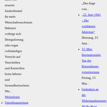
„Das Auge
neueste
von...
Zauberformel
„22. Juni 1941
für mehr
– Der
Wirtschaftswachstum.
verdrängte
Dahinter
Jahrestag“
verbirgt sich
Dienstag, 23.
Deregulierung
Juni...
oder sogar
15. Mai:
vollständiger
Internationaler
Verzicht auf
Tag der
Vorschriften
Kriegsdienst-
und Kontrollen
verweigerung
beim Arbeits-
Freitag, 15.
und
Mai...
Gesundheitsschutz.
Gedenken an
Wie...
die
Weiterlesen
Widerstandsgruppe
Unterfinanzierung
Weiße Rose