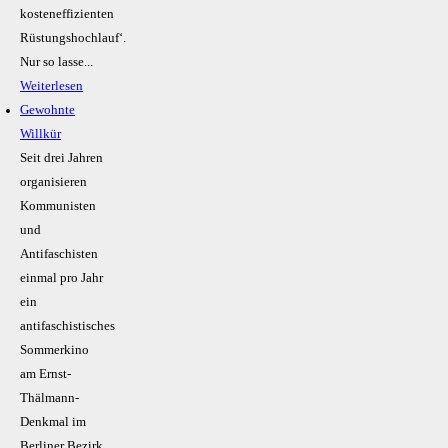
kosteneffizienten
Rüstungshochlauf‘.
Nur so lasse...
Weiterlesen
Gewohnte
Willkür
Seit drei Jahren
organisieren
Kommunisten
und
Antifaschisten
einmal pro Jahr
ein
antifaschistisches
Sommerkino
am Ernst-
Thälmann-
Denkmal im
Berliner Bezirk