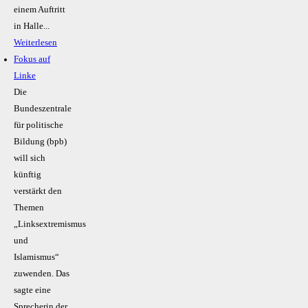
einem Auftritt
in Halle...
Weiterlesen
Fokus auf
Linke
Die
Bundeszentrale
für politische
Bildung (bpb)
will sich
künftig
verstärkt den
Themen
„Linksextremismus
und
Islamismus“
zuwenden. Das
sagte eine
Sprecherin der