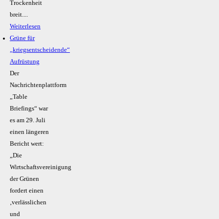
Trockenheit
breit....
Weiterlesen
Grüne für
„kriegsentscheidende“
Aufrüstung
Der
Nachrichtenplattform
„Table
Briefings“ war
es am 29. Juli
einen längeren
Bericht wert:
„Die
Wirtschaftsvereinigung
der Grünen
fordert einen
‚verlässlichen
und