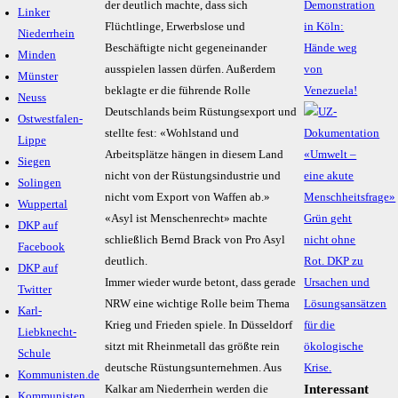
der deutlich machte, dass sich
Demonstration
Linker
Flüchtlinge, Erwerbslose und
in Köln:
Niederrhein
Beschäftigte nicht gegeneinander
Hände weg
Minden
ausspielen lassen dürfen. Außerdem
von
Münster
beklagte er die führende Rolle
Venezuela!
Neuss
Deutschlands beim Rüstungsexport und
Ostwestfalen-
stellte fest: «Wohlstand und
Lippe
Arbeitsplätze hängen in diesem Land
Siegen
nicht von der Rüstungsindustrie und
Solingen
nicht vom Export von Waffen ab.»
Wuppertal
«Asyl ist Menschenrecht» machte
DKP auf
schließlich Bernd Brack von Pro Asyl
Facebook
deutlich.
DKP auf
Immer wieder wurde betont, dass gerade
Twitter
NRW eine wichtige Rolle beim Thema
Karl-
Krieg und Frieden spiele. In
Düsseldorf
Liebknecht-
sitzt mit Rheinmetall das größte rein
Schule
deutsche Rüstungsunternehmen. Aus
Kommunisten.de
Interessant
Kalkar
am Niederrhein werden die
Kommunisten