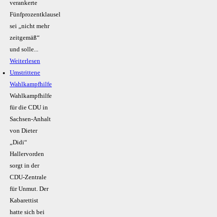
verankerte
Fünfprozentklausel
sei „nicht mehr
zeitgemäß“
und solle...
Weiterlesen
Umstrittene
Wahlkampfhilfe
Wahlkampfhilfe
für die CDU in
Sachsen-Anhalt
von Dieter
„Didi“
Hallervorden
sorgt in der
CDU-Zentrale
für Unmut. Der
Kabarettist
hatte sich bei