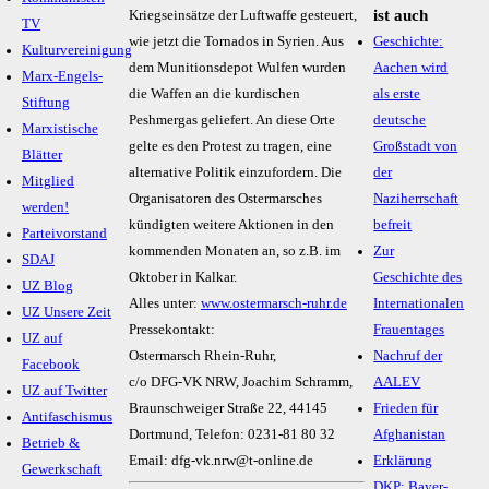
ist auch
Kriegseinsätze der Luftwaffe gesteuert,
TV
wie jetzt die Tornados in Syrien. Aus
Geschichte:
Kulturvereinigung
dem Munitionsdepot
Wulfen
wurden
Aachen wird
Marx-Engels-
die Waffen an die kurdischen
als erste
Stiftung
Peshmergas geliefert. An diese Orte
deutsche
Marxistische
gelte es den Protest zu tragen, eine
Großstadt von
Blätter
alternative Politik einzufordern. Die
der
Mitglied
Organisatoren des Ostermarsches
Naziherrschaft
werden!
kündigten weitere Aktionen in den
befreit
Parteivorstand
kommenden Monaten an, so z.B. im
Zur
SDAJ
Oktober in Kalkar.
Geschichte des
UZ Blog
Alles unter:
www.ostermarsch-ruhr.de
Internationalen
UZ Unsere Zeit
Pressekontakt:
Frauentages
UZ auf
Ostermarsch Rhein-Ruhr,
Nachruf der
Facebook
c/o DFG-VK NRW, Joachim Schramm,
AALEV
UZ auf Twitter
Braunschweiger Straße 22, 44145
Frieden für
Antifaschismus
Dortmund
, Telefon:
0231-81 80 32
Afghanistan
Betrieb &
Email:
dfg-vk.nrw@t-online.de
Erklärung
Gewerkschaft
DKP: Bayer-