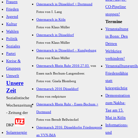
Frauen
Ostermarsch in Düsseldorf + Dortmund
CO-Pipeline
Frieden
Fotos von I. Lang
stoppen!
Jugend
Ostermarsch in Köln
Termine
Kultur
Fotos von Klaus Müller
Veranstaltung
Wahlen
Ostermarsch in Düsseldorf
in Bonn: Den
Politik
Fotos von Klaus Müller
Dritten
Soziales
Ostermarsch in Düsseldorf – Kundgebung
Weltkrieg
Partei
Fotos von Klaus Müller
verhindern!
Kreise &
Veranstalltungsreih
Ostermarsch Rhein Ruhr 2016 27.03.
von
Gruppen
Friedensfähig
Essen nach Bochum-Langendreer.
Umwelt
statt
Fotos von: Gisela Blomberg
Unsere
kriegstüchtig
Ostermarsch 2016 Düsseldorf
Zeit
Demonstration
Fotos von redpicture
Sozialistische
zum Nakba-
Ostermarsch Rhein Ruhr - Essen-Bochum +
Wochenzeitung
Tag am 15.
Dortmund
- Zeitung der
Mai in Köln
Fotos von Berndt Bellwinckel
DKP
Informations-
Ostermarsch 2016: Düsseldorfer Friedenspreis
Solarenergie
und
an VVN-BdA