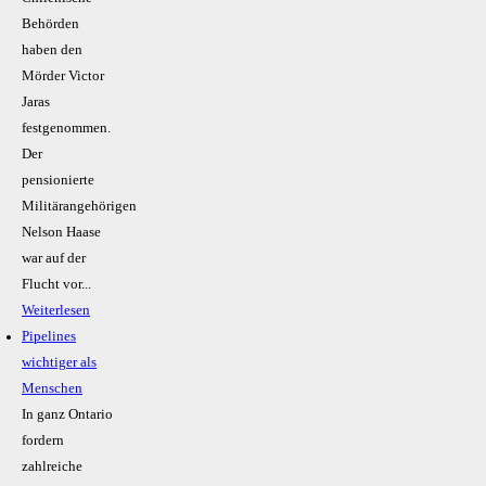
Behörden
haben den
Mörder Victor
Jaras
festgenommen.
Der
pensionierte
Militärangehörigen
Nelson Haase
war auf der
Flucht vor...
Weiterlesen
Pipelines
wichtiger als
Menschen
In ganz Ontario
fordern
zahlreiche