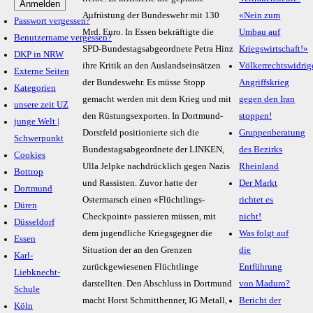
Aufrüstung der Bundeswehr mit 130
«Nein zum
Passwort vergessen?
Mrd. Euro. In Essen bekräftigte die
Umbau auf
Benutzername vergessen?
SPD-Bundestagsabgeordnete Petra Hinz
Kriegswirtschaft!»
DKP in NRW
ihre Kritik an den Auslandseinsätzen
Völkerrechtswidrig
Externe Seiten
der Bundeswehr. Es müsse Stopp
Angriffskrieg
Kategorien
gemacht werden mit dem Krieg und mit
gegen den Iran
unsere zeit UZ
den Rüstungsexporten. In Dortmund-
stoppen!
junge Welt |
Dorstfeld positionierte sich die
Gruppenberatung
Schwerpunkt
Bundestagsabgeordnete der LINKEN,
des Bezirks
Cookies
Ulla Jelpke nachdrücklich gegen Nazis
Rheinland
Bottrop
und Rassisten. Zuvor hatte der
Der Markt
Dortmund
Ostermarsch einen «Flüchtlings-
richtet es
Düren
Checkpoint» passieren müssen, mit
nicht!
Düsseldorf
dem jugendliche Kriegsgegner die
Was folgt auf
Essen
Situation der an den Grenzen
die
Karl-
zurückgewiesenen Flüchtlinge
Entführung
Liebknecht-
darstellten. Den Abschluss in
Dortmund
von Maduro?
Schule
macht Horst Schmitthenner, IG Metall,
Bericht der
Köln