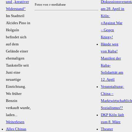
und „kreativer
Diskussionsveranst
Fotos von r-mediabase
Widerstand“
am 28. April in
Im Stadtteil
Köln:
Alcides Pino in
«Against War
Holguín
– Gegen
befindet sich
Krieg»!
auf dem
Hände weg
Gelände einer
von Kuba!
ehemaligen
Manifest der
Tankstelle seit
Kuba-
Juni eine
Solidarität am
neuartige
12. April
Einrichtung.
Veranstaltung:
Wo früher
China –
Benzin
Marktwirtschaftlic
verkauft wurde,
Sozialismus!?
laden...
DKP Köln lädt
Weiterlesen
zum 8. März
Alles Chinas
Theater