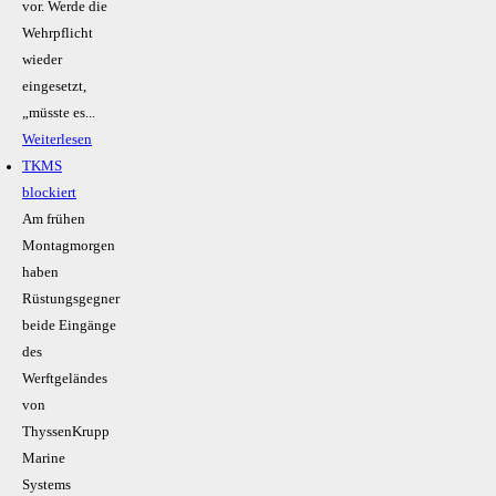
vor. Werde die
Wehrpflicht
wieder
eingesetzt,
„müsste es...
Weiterlesen
TKMS
blockiert
Am frühen
Montagmorgen
haben
Rüstungsgegner
beide Eingänge
des
Werftgeländes
von
ThyssenKrupp
Marine
Systems