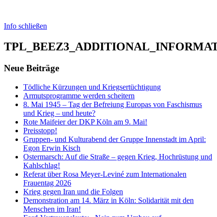
Info schließen
TPL_BEEZ3_ADDITIONAL_INFORMA
Neue Beiträge
Tödliche Kürzungen und Kriegsertüchtigung
Armutsprogramme werden scheitern
8. Mai 1945 – Tag der Befreiung Europas von Faschismus
und Krieg – und heute?
Rote Maifeier der DKP Köln am 9. Mai!
Preisstopp!
Gruppen- und Kulturabend der Gruppe Innenstadt im April:
Egon Erwin Kisch
Ostermarsch: Auf die Straße – gegen Krieg, Hochrüstung und
Kahlschlag!
Referat über Rosa Meyer-Leviné zum Internationalen
Frauentag 2026
Krieg gegen Iran und die Folgen
Demonstration am 14. März in Köln: Solidarität mit den
Menschen im Iran!