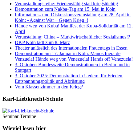
Veranstalltungsreihe: Friedensfähig statt kriegstüchtig
Demonstration zum Nakba-Tag am 15. Mai in Köln
Informations- und Diskussionsveranstaltung am 28. April in
Köln: «Against War – Gegen Krieg»!
Hände weg von Kuba! Manifest der Kuba-Solidarität am 12.
April
Veranstaltung: China – Marktwirtschaftlicher Sozialismus!?
DKP Köln lädt zum 8. März
Theater anlässlich des Internationalen Frauentags in Essen
Demonstration am 17. Januar in Köln: Manos fuera de
Venzuela! Hände weg von Venezuela! Hands off Venezuela!
3. Oktober: Bundesweite Demonstrationen in Berlin und in
Stuttgart
3. Oktober 2025: Demonstration in Uedem, für Frieden,
Entspannungspolitik und Abrüstung
Vom Klassenzimmer in den Krieg?
Karl-Liebknecht-­Schule
Seminar-Termine
Wieviel lesen hier