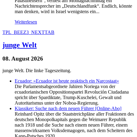
Palästinensern“, verliest am Montagnachmittag ein
Nachrichtensprecher im „Deutschlandfunk“. Endlich, könnte
man denken, wird in Israel wenigstens ein...
Weiterlesen
TPL_BEEZ3_NEXTTAB
junge Welt
08. August 2026
junge Welt. Die linke Tageszeitung.
Ecuador: »Ecuador ist heute praktisch ein Narcostaat«
Die Parlamentsabgeordnete Jahiren Noriega von der
ecuadorianischen Oppositionspartei Revolución Ciudadana
spricht über Spardiktate, Trump-Kuschelei, Gewalt und
Autoritarismus unter der Noboa-Regierung.
Klassiker: Suche nach dem neuen Führer [Online-Abo]
Reinhard Opitz über die Staatstreichpläne aller Fraktionen des
deutschen Monopolkapitals gegen die Weimarer Republik
nach 1918 und die Suche nach einem neuen Führer, einem
massenwirksamen Volksdemagogen, nach dem Scheitern des
Kapp-Putsches 1920.