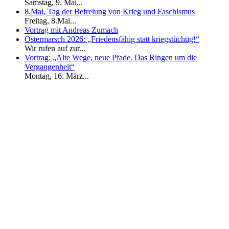
Samstag, 9. Mai...
8.Mai, Tag der Befreiung von Krieg und Faschismus
Freitag, 8.Mai...
Vortrag mit Andreas Zumach
Ostermarsch 2026: „Friedensfähig statt kriegstüchtig!“
Wir rufen auf zur...
Vortrag: „Alte Wege, neue Pfade. Das Ringen um die
Vergangenheit“
Montag, 16. März...