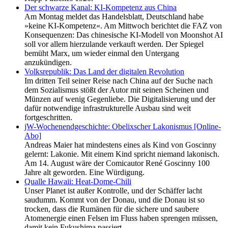
Der schwarze Kanal: KI-Kompetenz aus China
Am Montag meldet das Handelsblatt, Deutschland habe
»keine KI-Kompetenz«. Am Mittwoch berichtet die FAZ von
Konsequenzen: Das chinesische KI-Modell von Moonshot AI
soll vor allem hierzulande verkauft werden. Der Spiegel
bemüht Marx, um wieder einmal den Untergang
anzukündigen.
Volksrepublik: Das Land der digitalen Revolution
Im dritten Teil seiner Reise nach China auf der Suche nach
dem Sozialismus stößt der Autor mit seinen Scheinen und
Münzen auf wenig Gegenliebe. Die Digitalisierung und der
dafür notwendige infrastrukturelle Ausbau sind weit
fortgeschritten.
jW-Wochenendgeschichte: Obelixscher Lakonismus [Online-
Abo]
Andreas Maier hat mindestens eines als Kind von Goscinny
gelernt: Lakonie. Mit einem Kind spricht niemand lakonisch.
Am 14. August wäre der Comicautor René Goscinny 100
Jahre alt geworden. Eine Würdigung.
Qualle Hawaii: Heat-Dome-Chili
Unser Planet ist außer Kontrolle, und der Schäffer lacht
saudumm. Kommt von der Donau, und die Donau ist so
trocken, dass die Rumänen für die sichere und saubere
Atomenergie einen Felsen im Fluss haben sprengen müssen,
damit kein Fukushima passiert.