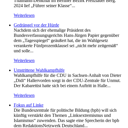
Thälmann-Denkmal im Berliner Bezirk Prenzlauer Berg.
2024 lief „Führer seiner Klasse“...
Weiterlesen
Gedrängel vor der Hürde
Nachdem sich der ehemalige Präsident des
Bundesverfassungsgerichts Hans-Jürgen Papier gegenüber
dem „Tagesspiegel“ geäußert hat, die im Wahlgesetz
verankerte Fünfprozentklausel sei „nicht mehr zeitgemäß“
und solle...
Weiterlesen
Umstrittene Wahlkampfhilfe
Wahlkampfhilfe für die CDU in Sachsen-Anhalt von Dieter
„Didi“ Hallervorden sorgt in der CDU-Zentrale für Unmut.
Der Kabarettist hatte sich bei einem Auftritt in Halle...
Weiterlesen
Fokus auf Linke
Die Bundeszentrale für politische Bildung (bpb) will sich
künftig verstärkt den Themen „Linksextremismus und
Islamismus“ zuwenden. Das sagte eine Sprecherin der bpb
dem RedaktionsNetzwerk Deutschland...