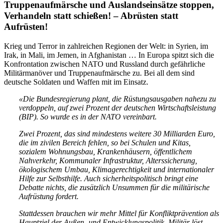
Truppenaufmärsche und Auslandseinsätze stoppen,
Verhandeln statt schießen! – Abrüsten statt
Aufrüsten!
Krieg und Terror in zahlreichen Regionen der Welt: in Syrien, im
Irak, in Mali, im Jemen, in Afghanistan … In Europa spitzt sich die
Konfrontation zwischen NATO und Russland durch gefährliche
Militärmanöver und Truppenaufmärsche zu. Bei all dem sind
deutsche Soldaten und Waffen mit im Einsatz.
«Die Bundesregierung plant, die Rüstungsausgaben nahezu zu
verdoppeln, auf zwei Prozent der deutschen Wirtschaftsleistung
(BIP). So wurde es in der NATO vereinbart.
Zwei Prozent, das sind mindestens weitere 30 Milliarden Euro,
die im zivilen Bereich fehlen, so bei Schulen und Kitas,
sozialem Wohnungsbau, Krankenhäusern, öffentlichem
Nahverkehr, Kommunaler Infrastruktur, Alterssicherung,
ökologischem Umbau, Klimagerechtigkeit und internationaler
Hilfe zur Selbsthilfe. Auch sicherheitspolitisch bringt eine
Debatte nichts, die zusätzlich Unsummen für die militärische
Aufrüstung fordert.
Stattdessen brauchen wir mehr Mittel für Konfliktprävention als
Hauptziel der Außen- und Entwicklungspolitik. Militär löst