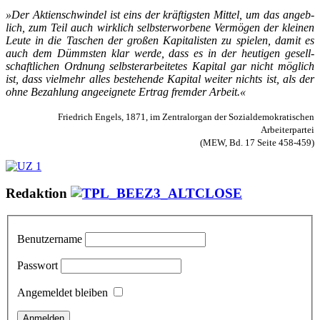
»Der Ak­ti­en­schwin­del ist eins der kräf­tigs­ten Mit­tel, um das an­geb­
lich, zum Teil auch wirk­lich selbst­er­wor­be­ne Ver­mö­gen der klei­nen
Leu­te in die Ta­schen der gro­ßen Ka­pi­ta­lis­ten zu spie­len, da­mit es
auch dem Dümms­ten klar wer­de, dass es in der heu­ti­gen ge­sell­
schaft­li­chen Ord­nung selbst­er­ar­bei­te­tes Ka­pi­tal gar nicht mög­lich
ist, dass viel­mehr al­les be­ste­hen­de Ka­pi­tal wei­ter nichts ist, als der
oh­ne Be­zah­lung an­ge­eig­ne­te Er­trag frem­der Ar­beit.«
Friedrich Engels, 1871, im Zentralorgan der Sozialdemokratischen
Arbeiterpartei
(MEW, Bd. 17 Seite 458-459)
Redaktion
Benutzername
Passwort
Angemeldet bleiben