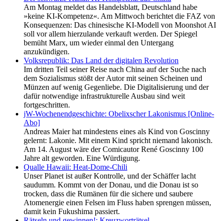
Am Montag meldet das Handelsblatt, Deutschland habe
»keine KI-Kompetenz«. Am Mittwoch berichtet die FAZ von
Konsequenzen: Das chinesische KI-Modell von Moonshot AI
soll vor allem hierzulande verkauft werden. Der Spiegel
bemüht Marx, um wieder einmal den Untergang
anzukündigen.
Volksrepublik: Das Land der digitalen Revolution
Im dritten Teil seiner Reise nach China auf der Suche nach
dem Sozialismus stößt der Autor mit seinen Scheinen und
Münzen auf wenig Gegenliebe. Die Digitalisierung und der
dafür notwendige infrastrukturelle Ausbau sind weit
fortgeschritten.
jW-Wochenendgeschichte: Obelixscher Lakonismus [Online-
Abo]
Andreas Maier hat mindestens eines als Kind von Goscinny
gelernt: Lakonie. Mit einem Kind spricht niemand lakonisch.
Am 14. August wäre der Comicautor René Goscinny 100
Jahre alt geworden. Eine Würdigung.
Qualle Hawaii: Heat-Dome-Chili
Unser Planet ist außer Kontrolle, und der Schäffer lacht
saudumm. Kommt von der Donau, und die Donau ist so
trocken, dass die Rumänen für die sichere und saubere
Atomenergie einen Felsen im Fluss haben sprengen müssen,
damit kein Fukushima passiert.
Rätseln und gewinnen!: Kreuzworträtsel