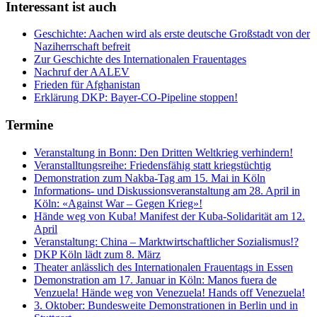
Interessant ist auch
Geschichte: Aachen wird als erste deutsche Großstadt von der
Naziherrschaft befreit
Zur Geschichte des Internationalen Frauentages
Nachruf der AALEV
Frieden für Afghanistan
Erklärung DKP: Bayer-CO-Pipeline stoppen!
Termine
Veranstaltung in Bonn: Den Dritten Weltkrieg verhindern!
Veranstalltungsreihe: Friedensfähig statt kriegstüchtig
Demonstration zum Nakba-Tag am 15. Mai in Köln
Informations- und Diskussionsveranstaltung am 28. April in
Köln: «Against War – Gegen Krieg»!
Hände weg von Kuba! Manifest der Kuba-Solidarität am 12.
April
Veranstaltung: China – Marktwirtschaftlicher Sozialismus!?
DKP Köln lädt zum 8. März
Theater anlässlich des Internationalen Frauentags in Essen
Demonstration am 17. Januar in Köln: Manos fuera de
Venzuela! Hände weg von Venezuela! Hands off Venezuela!
3. Oktober: Bundesweite Demonstrationen in Berlin und in