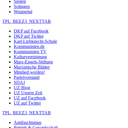
Siegen
Solingen
Wuppertal
TPL_BEEZ3_NEXTTAB
DKP auf Facebook
DKP auf Twitter
Karl-Liebknecht-Schule
Kommunisten.de
Kommunisten TV
Kulturvereinigung
Marx-Engels-Stiftung
Marxistische Blätter
Mitglied werden!
Parteivorstand
SDAJ
UZ Blog
UZ Unsere Zeit
UZ auf Facebook
UZ auf Twitter
TPL_BEEZ3_NEXTTAB
Antifaschismus
Betrieb & Gewerkschaft