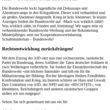
Die Bundeswehr lockt Jugendliche mit Dokusoaps und
Abenteuercamps in den Kriegsdienst. Dieser wird verharmlost und
als großes Abenteuer dargestellt. Krieg ist kein Abenteuer. In teuren
Anzeigen fordert die Bundeswehr auf: ‹Mach was wirklich zählt!›
Was wirklich zählt, ist Frieden und Abrüstung! Wir sagen nein zu
verharmlosender Bundeswehr-Werbung und der Rekrutierung
Minderjähriger, nein zur Kooperationsvereinbarung
Schulministerium – Bundeswehr!
Rechtsentwicklung zurückdrängen!
Mit dem Einzug der AfD sitzt nun eine rechtsextreme, rassistische
Partei im Bundestag, deren Anführer die Taten deutscher Soldaten in
zwei Weltkriegen verherrlicht. Sie fordert die Einsatzbereitschaft der
Bundeswehr «mit höchster Intensität» und tritt ein für die
Militarisierung der Bildung. Rechte Ideologien fördern Feindbilder,
Konfrontation und Krieg, im Inneren schüren sie Hass und Gewalt.
Den Umtrieben von AfD, der NPD und der «RECHTEN», von
Identitären, Reichsbürgern und anderen rassistischen Gruppen
stellen wir uns entgegen!
Setzen Sie sich gemeinsam mit uns ein für: