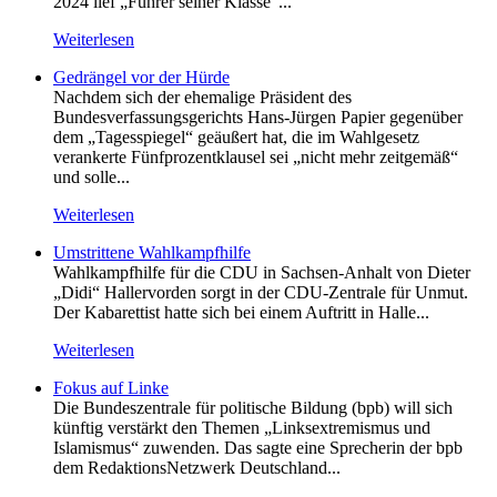
2024 lief „Führer seiner Klasse“...
Weiterlesen
Gedrängel vor der Hürde
Nachdem sich der ehemalige Präsident des
Bundesverfassungsgerichts Hans-Jürgen Papier gegenüber
dem „Tagesspiegel“ geäußert hat, die im Wahlgesetz
verankerte Fünfprozentklausel sei „nicht mehr zeitgemäß“
und solle...
Weiterlesen
Umstrittene Wahlkampfhilfe
Wahlkampfhilfe für die CDU in Sachsen-Anhalt von Dieter
„Didi“ Hallervorden sorgt in der CDU-Zentrale für Unmut.
Der Kabarettist hatte sich bei einem Auftritt in Halle...
Weiterlesen
Fokus auf Linke
Die Bundeszentrale für politische Bildung (bpb) will sich
künftig verstärkt den Themen „Linksextremismus und
Islamismus“ zuwenden. Das sagte eine Sprecherin der bpb
dem RedaktionsNetzwerk Deutschland...