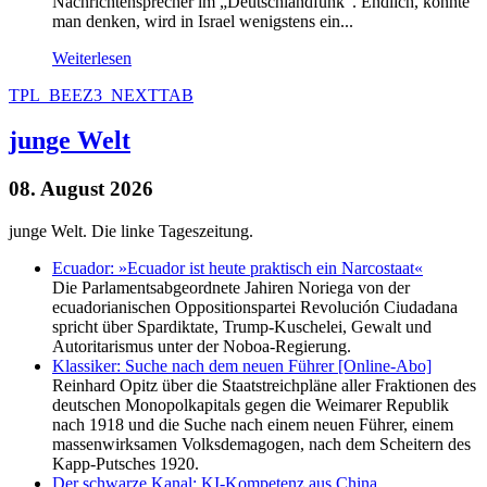
Nachrichtensprecher im „Deutschlandfunk“. Endlich, könnte
man denken, wird in Israel wenigstens ein...
Weiterlesen
TPL_BEEZ3_NEXTTAB
junge Welt
08. August 2026
junge Welt. Die linke Tageszeitung.
Ecuador: »Ecuador ist heute praktisch ein Narcostaat«
Die Parlamentsabgeordnete Jahiren Noriega von der
ecuadorianischen Oppositionspartei Revolución Ciudadana
spricht über Spardiktate, Trump-Kuschelei, Gewalt und
Autoritarismus unter der Noboa-Regierung.
Klassiker: Suche nach dem neuen Führer [Online-Abo]
Reinhard Opitz über die Staatstreichpläne aller Fraktionen des
deutschen Monopolkapitals gegen die Weimarer Republik
nach 1918 und die Suche nach einem neuen Führer, einem
massenwirksamen Volksdemagogen, nach dem Scheitern des
Kapp-Putsches 1920.
Der schwarze Kanal: KI-Kompetenz aus China