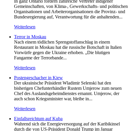
In ganz Ontario fordern zahlreiche Vertreter indigener
Gemeinschaften, von Klima-, Gewerkschafts- und politischen
Organisationen und Arbeiterorganisationen die Provinz- und
Bundesregierung auf, Verantwortung für die anhaltenden...
Weiterlesen
Terror in Moskau
Nach einem tödlichen Sprengstoffanschlag in einem
Restaurant in Moskau hat die russische Botschaft in Italien
Vorwürfe gegen die Ukraine erhoben. „Die blutigen
Fangarme der Terrorbande...
Weiterlesen
Postengeschacher in Kiew
Der ukrainische Präsident Wladimir Selenski hat den
bisherigen Chefunterhändler Rustem Umjerow zum neuen
Chef des Auslandsgeheimdienstes ernannt. Umjerow, der
auch schon Kriegsminister war, bleibe in...
Weiterlesen
Einfallsreichtum auf Kuba
Wahrend sich die Energieversorgung auf der Karibikinsel
durch die von US-Präsident Donald Trump im Januar