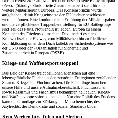
Der im Herbst 2017 auf Ministerebene beschlossene EU-Militärpakt
‹Pesco› (Ständige Strukturierte Zusammenarbeit) steht für eine
weitere Militarisierung Europas. Das Konsensprinzip wurde
aufgehoben, damit Kriegseinsätze der EU leichter beschlossen
werden können. Eine kontinuierliche Erhöhung der Militärausgaben
und die verpflichtende Truppenbereitstellung für EU-Battlegroups
sind Teil des Pakts. Notwendig ist jedoch, Europa zu einem
Kontinent des Friedens zu machen. Dazu bedarf es eines
Kurswechsels der EU weg vom Militärischen hin zu friedlicher
Konfliktlösung unter dem Dach kollektiver Sicherheitssysteme wie
der UNO oder der «Organisation für Sicherheit und
Zusammenarbeit in Europa» (OSZE).
Kriegs- und Waffenexport stoppen!
Das Leid der Kriege treibt Millionen Menschen auf eine
lebensgefährliche Flucht aus den zerstörten Erdregionen zerfallender
Staaten. Kriege sind Fluchtursachen. Die Flüchtlinge brauchen
unsere Hilfe und unsere Aufnahmebereitschaft. Fluchtursachen
sowie Rassismus und Faschismus bekämpfen heißt auch, Kriegs-
und Waffenexporte sofort zu beenden. Nur eine Politik des Friedens
kann die Grundlage zur Stärkung der Menschenrechte, des
Asylrechts, der Demokratie und sozialer Standards bilden.
Kein Werben fürs Töten und Sterben!