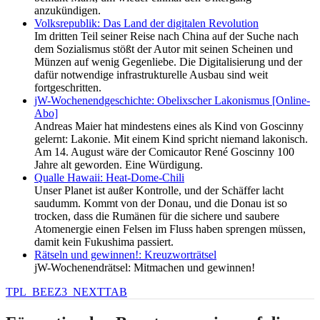
anzukündigen.
Volksrepublik: Das Land der digitalen Revolution
Im dritten Teil seiner Reise nach China auf der Suche nach
dem Sozialismus stößt der Autor mit seinen Scheinen und
Münzen auf wenig Gegenliebe. Die Digitalisierung und der
dafür notwendige infrastrukturelle Ausbau sind weit
fortgeschritten.
jW-Wochenendgeschichte: Obelixscher Lakonismus [Online-
Abo]
Andreas Maier hat mindestens eines als Kind von Goscinny
gelernt: Lakonie. Mit einem Kind spricht niemand lakonisch.
Am 14. August wäre der Comicautor René Goscinny 100
Jahre alt geworden. Eine Würdigung.
Qualle Hawaii: Heat-Dome-Chili
Unser Planet ist außer Kontrolle, und der Schäffer lacht
saudumm. Kommt von der Donau, und die Donau ist so
trocken, dass die Rumänen für die sichere und saubere
Atomenergie einen Felsen im Fluss haben sprengen müssen,
damit kein Fukushima passiert.
Rätseln und gewinnen!: Kreuzworträtsel
jW-Wochenendrätsel: Mitmachen und gewinnen!
TPL_BEEZ3_NEXTTAB