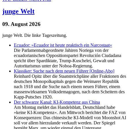
junge Welt
09. August 2026
junge Welt. Die linke Tageszeitung.
Ecuador: »Ecuador ist heute praktisch ein Narcostaat«
Die Parlamentsabgeordnete Jahiren Noriega von der
ecuadorianischen Oppositionspartei Revolución Ciudadana
spricht über Spardiktate, Trump-Kuschelei, Gewalt und
Autoritarismus unter der Noboa-Regierung.
Klassiker: Suche nach dem neuen Führer [Online-Abo]
Reinhard Opitz über die Staatstreichpläne aller Fraktionen des
deutschen Monopolkapitals gegen die Weimarer Republik
nach 1918 und die Suche nach einem neuen Führer, einem
massenwirksamen Volksdemagogen, nach dem Scheitern des
Kapp-Putsches 1920.
Der schwarze Kanal: KI-Kompetenz aus China
Am Montag meldet das Handelsblatt, Deutschland habe
»keine KI-Kompetenz«. Am Mittwoch berichtet die FAZ von
Konsequenzen: Das chinesische KI-Modell von Moonshot AI
soll vor allem hierzulande verkauft werden. Der Spiegel
bemüht Marx, um wieder einmal den Untergang