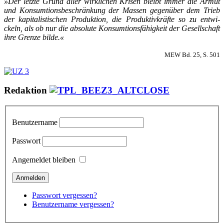
»Der letz­te Grund al­ler wirk­li­chen Kri­sen bleibt im­mer die Ar­mut
und Kon­sum­­ti­ons­­be­­schrän­kung der Mas­sen ge­gen­über dem Trieb
der ka­pi­­ta­­lis­­ti­­schen Pro­duk­ti­on, die Pro­duk­­ti­v­kräf­te so zu ent­wi­
ckeln, als ob nur die ab­so­lu­te Kon­­sum­­ti­ons­­­fä­hi­g­keit der Ge­sel­l­­schaft
ih­re Gren­ze bil­de.«
MEW Bd. 25, S. 501
Redaktion
Benutzername
Passwort
Angemeldet bleiben
Passwort vergessen?
Benutzername vergessen?