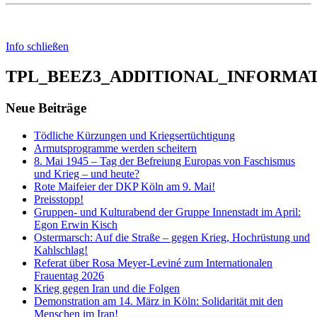
Info schließen
TPL_BEEZ3_ADDITIONAL_INFORMA
Neue Beiträge
Tödliche Kürzungen und Kriegsertüchtigung
Armutsprogramme werden scheitern
8. Mai 1945 – Tag der Befreiung Europas von Faschismus
und Krieg – und heute?
Rote Maifeier der DKP Köln am 9. Mai!
Preisstopp!
Gruppen- und Kulturabend der Gruppe Innenstadt im April:
Egon Erwin Kisch
Ostermarsch: Auf die Straße – gegen Krieg, Hochrüstung und
Kahlschlag!
Referat über Rosa Meyer-Leviné zum Internationalen
Frauentag 2026
Krieg gegen Iran und die Folgen
Demonstration am 14. März in Köln: Solidarität mit den
Menschen im Iran!