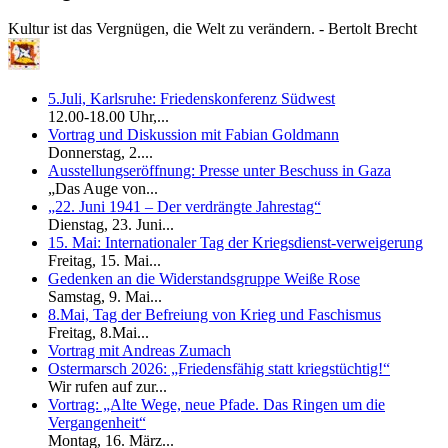
Kultur ist das Vergnügen, die Welt zu verändern. - Bertolt Brecht
5.Juli, Karlsruhe: Friedenskonferenz Südwest
12.00-18.00 Uhr,...
Vortrag und Diskussion mit Fabian Goldmann
Donnerstag, 2....
Ausstellungseröffnung: Presse unter Beschuss in Gaza
„Das Auge von...
„22. Juni 1941 – Der verdrängte Jahrestag“
Dienstag, 23. Juni...
15. Mai: Internationaler Tag der Kriegsdienst-verweigerung
Freitag, 15. Mai...
Gedenken an die Widerstandsgruppe Weiße Rose
Samstag, 9. Mai...
8.Mai, Tag der Befreiung von Krieg und Faschismus
Freitag, 8.Mai...
Vortrag mit Andreas Zumach
Ostermarsch 2026: „Friedensfähig statt kriegstüchtig!“
Wir rufen auf zur...
Vortrag: „Alte Wege, neue Pfade. Das Ringen um die
Vergangenheit“
Montag, 16. März...