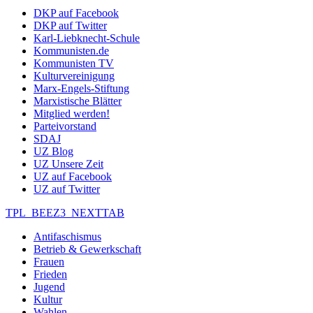
DKP auf Facebook
DKP auf Twitter
Karl-Liebknecht-Schule
Kommunisten.de
Kommunisten TV
Kulturvereinigung
Marx-Engels-Stiftung
Marxistische Blätter
Mitglied werden!
Parteivorstand
SDAJ
UZ Blog
UZ Unsere Zeit
UZ auf Facebook
UZ auf Twitter
TPL_BEEZ3_NEXTTAB
Antifaschismus
Betrieb & Gewerkschaft
Frauen
Frieden
Jugend
Kultur
Wahlen