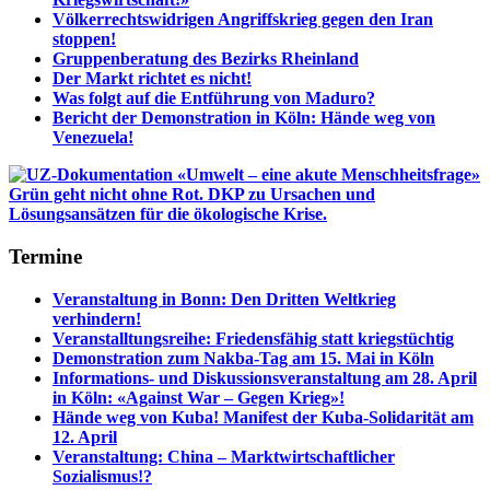
Völkerrechtswidrigen Angriffskrieg gegen den Iran
stoppen!
Gruppenberatung des Bezirks Rheinland
Der Markt richtet es nicht!
Was folgt auf die Entführung von Maduro?
Bericht der Demonstration in Köln: Hände weg von
Venezuela!
Termine
Veranstaltung in Bonn: Den Dritten Weltkrieg
verhindern!
Veranstalltungsreihe: Friedensfähig statt kriegstüchtig
Demonstration zum Nakba-Tag am 15. Mai in Köln
Informations- und Diskussionsveranstaltung am 28. April
in Köln: «Against War – Gegen Krieg»!
Hände weg von Kuba! Manifest der Kuba-Solidarität am
12. April
Veranstaltung: China – Marktwirtschaftlicher
Sozialismus!?