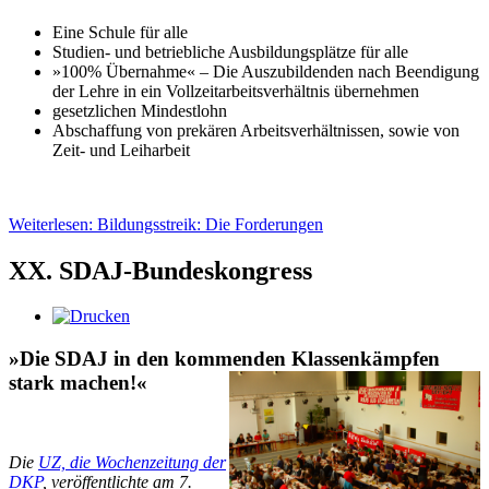
Eine Schule für alle
Studien- und betrieb­li­che Aus­bil­dungs­plätze für alle
»100% Über­nahme« – Die Aus­zu­bil­den­den nach Been­di­gung
der Lehre in ein Voll­zeit­ar­beits­ver­hält­nis über­nehmen
gesetz­lichen Mindest­lohn
Abschaffung von prekä­ren Arbeits­ver­hält­nis­sen, sowie von
Zeit- und Leiharbeit
Weiterlesen: Bildungsstreik: Die Forderungen
XX. SDAJ-Bundeskongress
»Die SDAJ in den kommenden Klassenkämpfen
stark machen!«
Die
UZ, die Wochenzeitung der
DKP
, veröffentlichte am 7.