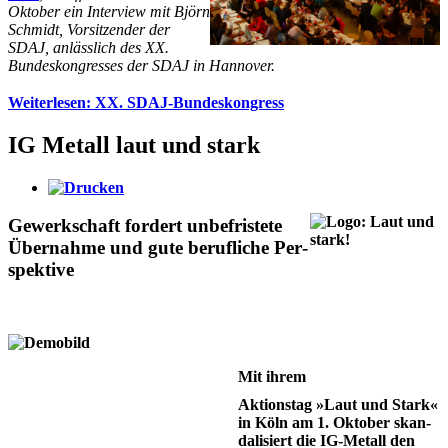
Oktober ein Interview mit Björn
Schmidt, Vorsitzender der
SDAJ, anlässlich des XX.
Bundeskongresses der SDAJ in Hannover.
Weiterlesen: XX. SDAJ-Bundeskongress
IG Metall laut und stark
Gewerk­schaft for­dert un­­be­­fris­te­te
Über­nahme und gute beruf­liche Per­
spek­tive
Mit ihrem
Aktionstag »Laut und Stark«
in Köln am 1. Oktober skan­
da­li­siert die IG-Me­tall den