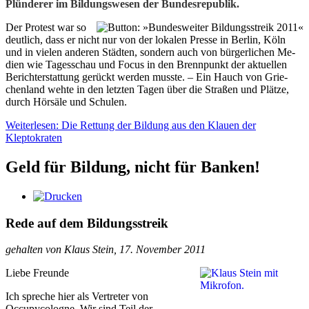
Plün­de­rer im Bildungs­wesen der Bundes­re­pu­blik.
Der Pro­test war so
deut­lich, dass er nicht nur von der lokalen Presse in Berlin, Köln
und in vielen ande­ren Städten, son­dern auch von bür­ger­li­chen Me­
dien wie Tages­schau und Focus in den Brenn­punkt der aktu­el­len
Be­richt­er­stat­tung ge­rückt werden musste. – Ein Hauch von Grie­
chen­land wehte in den letzten Tagen über die Straßen und Plätze,
durch Hör­säle und Schulen.
Weiterlesen: Die Rettung der Bildung aus den Klauen der
Kleptokraten
Geld für Bildung, nicht für Banken!
Rede auf dem Bildungsstreik
gehalten von Klaus Stein, 17. November 2011
Liebe Freunde
Ich spreche hier als Vertreter von
Occupycologne. Wir sind Teil der