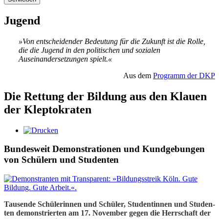
Jugend
»Von entscheidender Bedeutung für die Zukunft ist die Rolle,
die die Jugend in den politischen und sozialen
Auseinandersetzungen spielt.«
Aus dem
Programm der DKP
Die Rettung der Bildung aus den Klauen
der Kleptokraten
Bun­des­weit De­mons­tra­tio­nen und Kund­ge­bun­gen
von Schü­lern und Stu­denten
Tausende Schü­le­rin­nen und Schü­ler, Stu­den­tin­nen und Stu­den­
ten demons­trier­ten am 17. Novem­ber gegen die Herr­schaft der