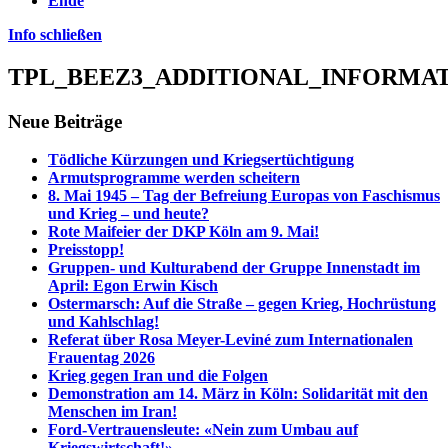
Ende
Info schließen
TPL_BEEZ3_ADDITIONAL_INFORMA
Neue Beiträge
Tödliche Kürzungen und Kriegsertüchtigung
Armutsprogramme werden scheitern
8. Mai 1945 – Tag der Befreiung Europas von Faschismus
und Krieg – und heute?
Rote Maifeier der DKP Köln am 9. Mai!
Preisstopp!
Gruppen- und Kulturabend der Gruppe Innenstadt im
April: Egon Erwin Kisch
Ostermarsch: Auf die Straße – gegen Krieg, Hochrüstung
und Kahlschlag!
Referat über Rosa Meyer-Leviné zum Internationalen
Frauentag 2026
Krieg gegen Iran und die Folgen
Demonstration am 14. März in Köln: Solidarität mit den
Menschen im Iran!
Ford-Vertrauensleute: «Nein zum Umbau auf
Kriegswirtschaft!»