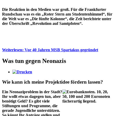
Die Reak­tion in den Medien war groß. Für die Frank­furter
Rundschau was es ein „Roter Stern am Stu­denten­himmel“, für
die Welt war es „Die fünfte Kolonne“, die Zeit berichtete unter
der Überschrift „Revolution auf Samtpfoten“.
Weiterlesen: Vor 40 Jahren MSB Spartakus gegründet
Was tun gegen Neonazis
Wie kann ich meine Projektidee fördern lassen?
Ein Neo­nazi­prob­lem in der Stadt?
Ihr wollt etwas dagegen tun, aber
benötigt Geld? Es gibt viele
Stiftungen und Programme, die
gerade Jugend­liche unter­stützen.
So könnt Ihr Anträge stellen und