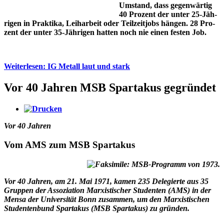
Um­stand, dass gegen­wär­tig
40 Pro­zent der unter 25-Jäh­
ri­gen in Prak­ti­ka, Leih­ar­beit oder Teil­zeit­jobs hängen. 28 Pro­
zent der unter 35-Jäh­rigen hat­ten noch nie einen festen Job.
Weiterlesen: IG Metall laut und stark
Vor 40 Jahren MSB Spartakus gegründet
Vor 40 Jahren
Vom AMS zum MSB Spartakus
Vor 40 Jahren, am 21. Mai 1971, kamen 235 Dele­gierte aus 35
Grup­pen der Asso­ziation Marxis­tischer Studenten (AMS) in der
Mensa der Uni­ver­sität Bonn zusam­men, um den Marxis­tischen
Studen­tenbund Spar­takus (MSB Spar­takus) zu gründen.