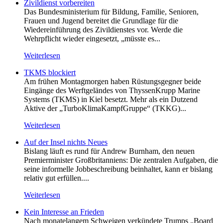
Zivildienst vorbereiten
Das Bundesministerium für Bildung, Familie, Senioren,
Frauen und Jugend bereitet die Grundlage für die
Wiedereinführung des Zivildienstes vor. Werde die
Wehrpflicht wieder eingesetzt, „müsste es...
Weiterlesen
TKMS blockiert
Am frühen Montagmorgen haben Rüstungsgegner beide
Eingänge des Werftgeländes von ThyssenKrupp Marine
Systems (TKMS) in Kiel besetzt. Mehr als ein Dutzend
Aktive der „TurboKlimaKampfGruppe“ (TKKG)...
Weiterlesen
Auf der Insel nichts Neues
Bislang läuft es rund für Andrew Burnham, den neuen
Premierminister Großbritanniens: Die zentralen Aufgaben, die
seine informelle Jobbeschreibung beinhaltet, kann er bislang
relativ gut erfüllen....
Weiterlesen
Kein Inte­resse an Frieden
Nach monatelangem Schweigen verkündete Trumps „Board