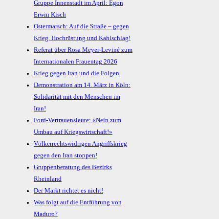
Gruppe Innenstadt im April: Egon
Erwin Kisch
Ostermarsch: Auf die Straße – gegen
Krieg, Hochrüstung und Kahlschlag!
Referat über Rosa Meyer-Leviné zum
Internationalen Frauentag 2026
Krieg gegen Iran und die Folgen
Demonstration am 14. März in Köln:
Solidarität mit den Menschen im
Iran!
Ford-Vertrauensleute: «Nein zum
Umbau auf Kriegswirtschaft!»
Völkerrechtswidrigen Angriffskrieg
gegen den Iran stoppen!
Gruppenberatung des Bezirks
Rheinland
Der Markt richtet es nicht!
Was folgt auf die Entführung von
Maduro?