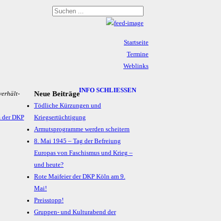
Startseite
Termine
Weblinks
Archiv
Impressum & Datenschutz
INFO SCHLIESSEN
Neue Beiträge
ver­hält­
Tödliche Kürzungen und
 der DKP
Kriegsertüchtigung
Armutsprogramme werden scheitern
8. Mai 1945 – Tag der Befreiung
Europas von Faschismus und Krieg –
und heute?
Rote Maifeier der DKP Köln am 9.
Mai!
Preisstopp!
Gruppen- und Kulturabend der