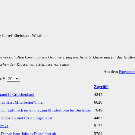
 Partei Rheinland-Westfalen
­werk­schaf­ten kommt für die Or­ga­ni­sie­rung der Ar­bei­ter­klas­se und für das Kräf­te­
­schen den Klas­sen ei­ne Schlüs­sel­rol­le zu.«
Aus dem
Programm
ge #
Zugriffe
tand in Griechenland
4244
 entlässt Mitarbeiter*innen
6620
 noch Luft nach unten bis zum Mindestlohn für Busfahrer
7649
 im Sozial- und Erziehungsdienst
4463
treiks
5122
/ Demag baut Jobs in Düsseldorf ab
5704