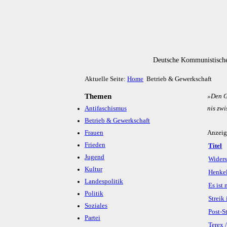
Deutsche Kommunistische
Aktuelle Seite:
Home
Betrieb & Gewerkschaft
Themen
»Den Ge
Antifaschismus
nis zwi
Betrieb & Gewerkschaft
Frauen
Anzei
Frieden
Titel
Jugend
Widers
Kultur
Henkel
Landespolitik
Es ist
Politik
Streik
Soziales
Post-S
Partei
Terex 