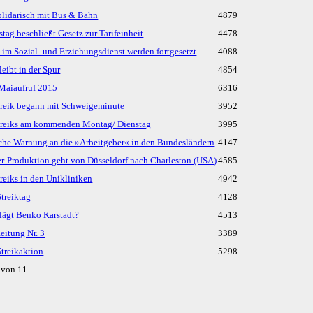
lidarisch mit Bus & Bahn
4879
tag beschließt Gesetz zur Tarifeinheit
4478
s im Sozial- und Erziehungsdienst werden fortgesetzt
4088
eibt in der Spur
4854
Maiaufruf 2015
6316
reik begann mit Schweigeminute
3952
treiks am kommenden Montag/ Dienstag
3995
che Warnung an die »Arbeitgeber« in den Bundesländern
4147
er-Produktion geht von Düsseldorf nach Charleston (USA)
4585
reiks in den Uni­kli­ni­ken
4942
treiktag
4128
lägt Benko Karstadt?
4513
zeitung Nr. 3
3389
treikaktion
5298
6 von 11
k