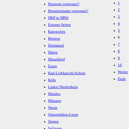
1
Passwort vergessen?
2
Benutzername vergessen?
3
DKP in NRW
4
Externe Seiten
5
Kategorien
6
Bottrop
7
Dortmund
8
Düren
9
Düsseldorf
10
Essen
Weiter
Karl-Liebknecht-Schule
Ende
Köln
Linker Niederrhein
Minden
Münster
Neuss
Ostwestfalen-Lippe
Siegen
Solingen