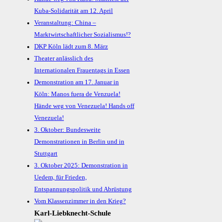
Kuba-Solidarität am 12. April
Veranstaltung: China –
Marktwirtschaftlicher Sozialismus!?
DKP Köln lädt zum 8. März
Theater anlässlich des
Internationalen Frauentags in Essen
Demonstration am 17. Januar in
Köln: Manos fuera de Venzuela!
Hände weg von Venezuela! Hands off
Venezuela!
3. Oktober: Bundesweite
Demonstrationen in Berlin und in
Stuttgart
3. Oktober 2025: Demonstration in
Uedem, für Frieden,
Entspannungspolitik und Abrüstung
Vom Klassenzimmer in den Krieg?
Karl-Liebknecht-­Schule