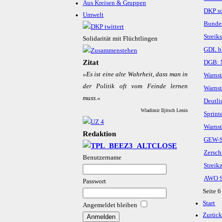
Aus Kreisen & Gruppen
DKP so
Umwelt
Bundes
Streik
Solidarität mit Flüchtlingen
GDL bl
Zitat
DGB: 
»Es ist ei­ne al­te Wahr­heit, dass man in
Warnst
der Po­li­tik oft vom Fein­de ler­nen
Warns
muss.«
Deutli
Wladimir Iljitsch Lenin
Sprint
Warn­st
Redaktion
GEW-S
Zersch
Benutzername
Streik
AWO S
Passwort
Seite 
Start
Angemeldet bleiben
Zurüc