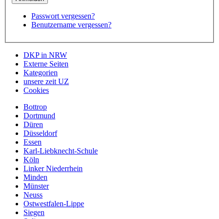
Passwort vergessen?
Benutzername vergessen?
DKP in NRW
Externe Seiten
Kategorien
unsere zeit UZ
Cookies
Bottrop
Dortmund
Düren
Düsseldorf
Essen
Karl-Liebknecht-Schule
Köln
Linker Niederrhein
Minden
Münster
Neuss
Ostwestfalen-Lippe
Siegen