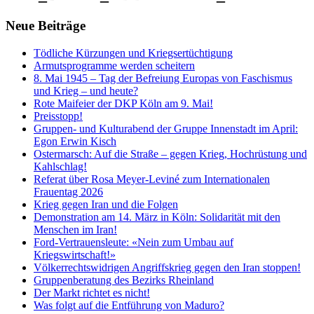
Neue Beiträge
Tödliche Kürzungen und Kriegsertüchtigung
Armutsprogramme werden scheitern
8. Mai 1945 – Tag der Befreiung Europas von Faschismus
und Krieg – und heute?
Rote Maifeier der DKP Köln am 9. Mai!
Preisstopp!
Gruppen- und Kulturabend der Gruppe Innenstadt im April:
Egon Erwin Kisch
Ostermarsch: Auf die Straße – gegen Krieg, Hochrüstung und
Kahlschlag!
Referat über Rosa Meyer-Leviné zum Internationalen
Frauentag 2026
Krieg gegen Iran und die Folgen
Demonstration am 14. März in Köln: Solidarität mit den
Menschen im Iran!
Ford-Vertrauensleute: «Nein zum Umbau auf
Kriegswirtschaft!»
Völkerrechtswidrigen Angriffskrieg gegen den Iran stoppen!
Gruppenberatung des Bezirks Rheinland
Der Markt richtet es nicht!
Was folgt auf die Entführung von Maduro?