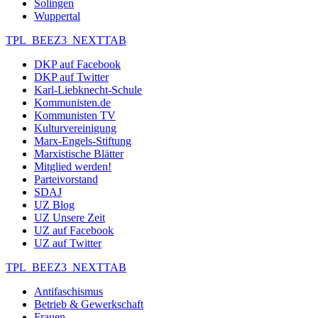
Solingen
Wuppertal
TPL_BEEZ3_NEXTTAB
DKP auf Facebook
DKP auf Twitter
Karl-Liebknecht-Schule
Kommunisten.de
Kommunisten TV
Kulturvereinigung
Marx-Engels-Stiftung
Marxistische Blätter
Mitglied werden!
Parteivorstand
SDAJ
UZ Blog
UZ Unsere Zeit
UZ auf Facebook
UZ auf Twitter
TPL_BEEZ3_NEXTTAB
Antifaschismus
Betrieb & Gewerkschaft
Frauen