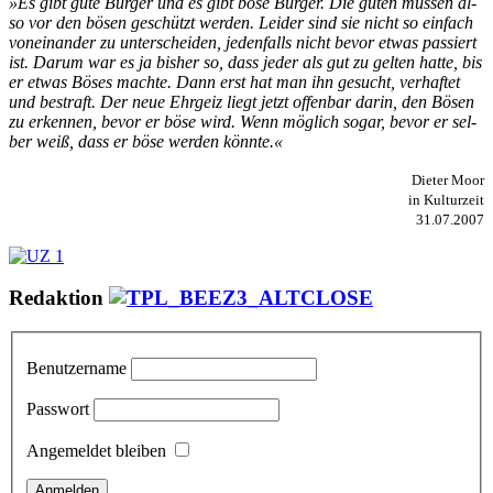
»Es gibt gu­te Bür­ger und es gibt bö­se Bür­ger. Die gu­ten müs­sen al­
so vor den bö­sen ge­schützt wer­den. Lei­der sind sie nicht so ein­fach
von­ein­an­der zu un­ter­schei­den, je­den­falls nicht be­vor et­was pas­siert
ist. Dar­um war es ja bis­her so, dass je­der als gut zu gel­ten hat­te, bis
er et­was Bö­ses mach­te. Dann erst hat man ihn ge­sucht, ver­haf­tet
und be­straft. Der neue Ehr­geiz liegt jetzt of­fen­bar dar­in, den Bö­sen
zu er­ken­nen, be­vor er bö­se wird. Wenn mög­lich so­gar, be­vor er sel­
ber weiß, dass er bö­se wer­den könn­te.«
Dieter Moor
in Kulturzeit
31.07.2007
Redaktion
Benutzername
Passwort
Angemeldet bleiben