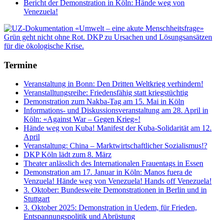
Bericht der Demonstration in Köln: Hände weg von
Venezuela!
Termine
Veranstaltung in Bonn: Den Dritten Weltkrieg verhindern!
Veranstalltungsreihe: Friedensfähig statt kriegstüchtig
Demonstration zum Nakba-Tag am 15. Mai in Köln
Informations- und Diskussionsveranstaltung am 28. April in
Köln: «Against War – Gegen Krieg»!
Hände weg von Kuba! Manifest der Kuba-Solidarität am 12.
April
Veranstaltung: China – Marktwirtschaftlicher Sozialismus!?
DKP Köln lädt zum 8. März
Theater anlässlich des Internationalen Frauentags in Essen
Demonstration am 17. Januar in Köln: Manos fuera de
Venzuela! Hände weg von Venezuela! Hands off Venezuela!
3. Oktober: Bundesweite Demonstrationen in Berlin und in
Stuttgart
3. Oktober 2025: Demonstration in Uedem, für Frieden,
Entspannungspolitik und Abrüstung