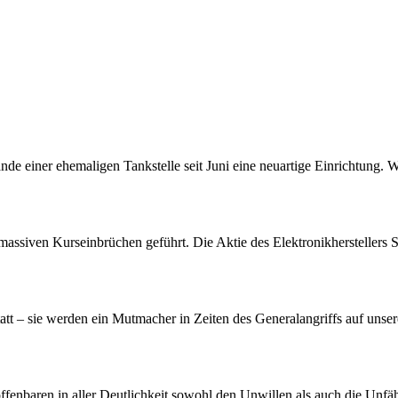
nde einer ehemaligen Tankstelle seit Juni eine neuartige Einrichtung. 
assiven Kurseinbrüchen geführt. Die Aktie des Elektronikherstellers S
att – sie werden ein Mutmacher in Zeiten des Generalangriffs auf unser
offenbaren in aller Deutlichkeit sowohl den Unwillen als auch die Unf