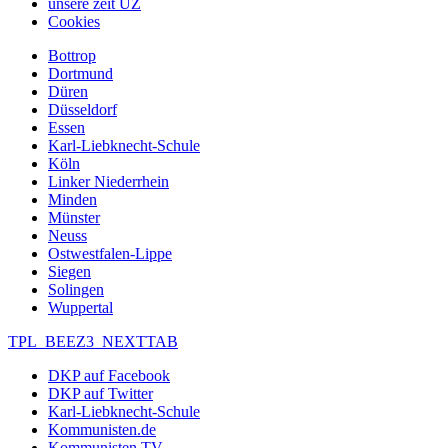
unsere zeit UZ
Cookies
Bottrop
Dortmund
Düren
Düsseldorf
Essen
Karl-Liebknecht-Schule
Köln
Linker Niederrhein
Minden
Münster
Neuss
Ostwestfalen-Lippe
Siegen
Solingen
Wuppertal
TPL_BEEZ3_NEXTTAB
DKP auf Facebook
DKP auf Twitter
Karl-Liebknecht-Schule
Kommunisten.de
Kommunisten TV