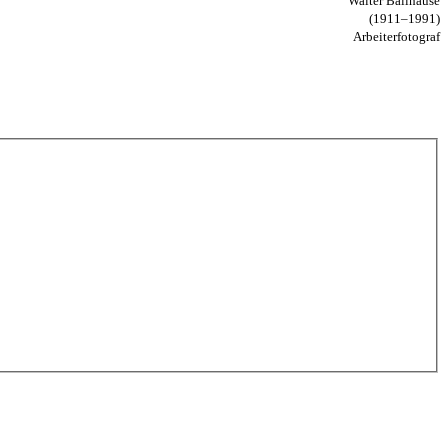
Walter Ballhause
(1911–1991)
Arbeiter­foto­graf