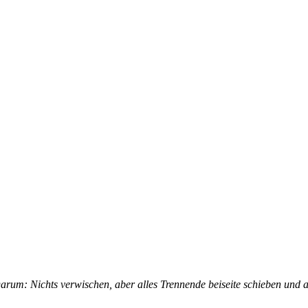
um: Nichts ver­wi­schen, aber al­les Tren­nen­de bei­sei­te schie­ben und a