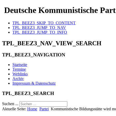
Deutsche Kommunistische Part
TPL_BEEZ3_SKIP_TO_CONTENT
TPL_BEEZ3_JUMP_TO_NAV
TPL_BEEZ3_JUMP_TO_INFO
TPL_BEEZ3_NAV_VIEW_SEARCH
TPL_BEEZ3_NAVIGATION
Startseite
Termine
Weblinks
Archiv
Impressum & Datenschutz
TPL_BEEZ3_SEARCH
Suchen ...
Aktuelle Seite:
Home
Partei
Kommunistische Bildungsstätte wird mo