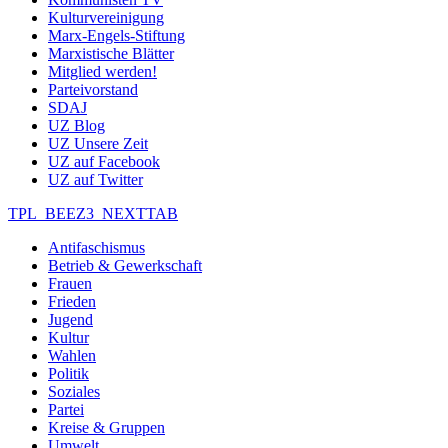
Kulturvereinigung
Marx-Engels-Stiftung
Marxistische Blätter
Mitglied werden!
Parteivorstand
SDAJ
UZ Blog
UZ Unsere Zeit
UZ auf Facebook
UZ auf Twitter
TPL_BEEZ3_NEXTTAB
Antifaschismus
Betrieb & Gewerkschaft
Frauen
Frieden
Jugend
Kultur
Wahlen
Politik
Soziales
Partei
Kreise & Gruppen
Umwelt