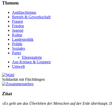
Themen
Antifaschismus
Betrieb & Gewerkschaft
Frauen
Frieden
Jugend
Kultur
Landespolitik
Politik
Soziales
Partei
Ehrengalerie
Aus Kreisen & Gruppen
Umwelt
Solidarität mit Flüchtlingen
Zitat
»Es geht um das Über­le­ben der Men­schen auf der Er­de über­haupt. Dar­