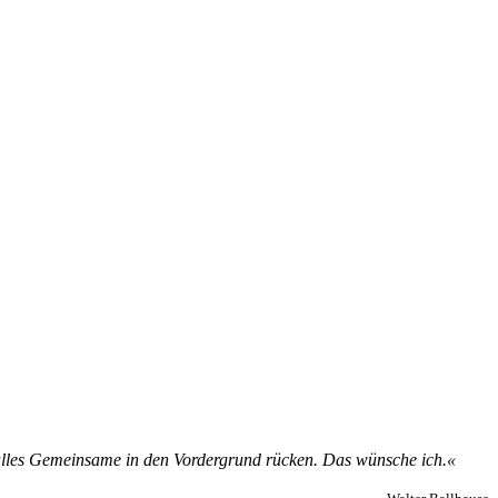
l­les Ge­mein­sa­me in den Vor­der­grund rü­cken. Das wün­sche ich.«