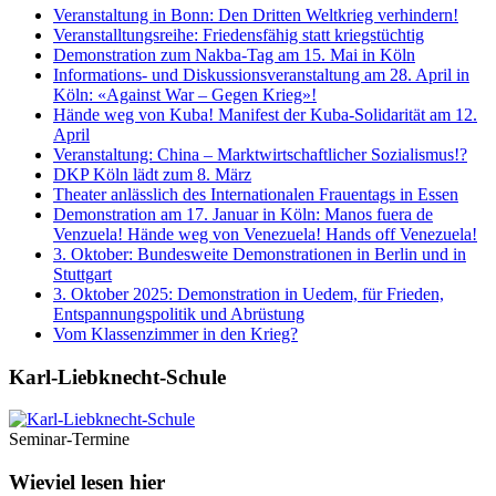
Veranstaltung in Bonn: Den Dritten Weltkrieg verhindern!
Veranstalltungsreihe: Friedensfähig statt kriegstüchtig
Demonstration zum Nakba-Tag am 15. Mai in Köln
Informations- und Diskussionsveranstaltung am 28. April in
Köln: «Against War – Gegen Krieg»!
Hände weg von Kuba! Manifest der Kuba-Solidarität am 12.
April
Veranstaltung: China – Marktwirtschaftlicher Sozialismus!?
DKP Köln lädt zum 8. März
Theater anlässlich des Internationalen Frauentags in Essen
Demonstration am 17. Januar in Köln: Manos fuera de
Venzuela! Hände weg von Venezuela! Hands off Venezuela!
3. Oktober: Bundesweite Demonstrationen in Berlin und in
Stuttgart
3. Oktober 2025: Demonstration in Uedem, für Frieden,
Entspannungspolitik und Abrüstung
Vom Klassenzimmer in den Krieg?
Karl-Liebknecht-­Schule
Seminar-Termine
Wieviel lesen hier