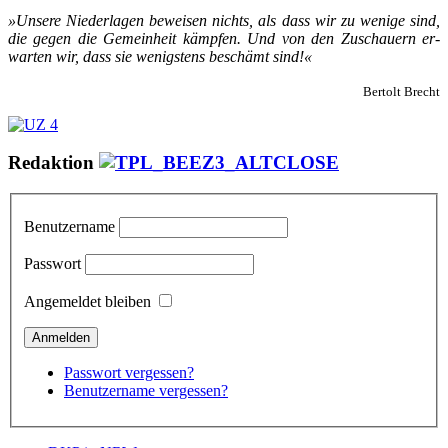
»Un­se­re Nie­der­la­gen be­wei­sen nichts, als dass wir zu we­ni­ge sind,
die ge­gen die Ge­mein­heit kämp­fen. Und von den Zu­schau­ern er­
war­ten wir, dass sie we­nigs­tens be­schämt sind!«
Bertolt Brecht
Redaktion
Benutzername
Passwort
Angemeldet bleiben
Passwort vergessen?
Benutzername vergessen?