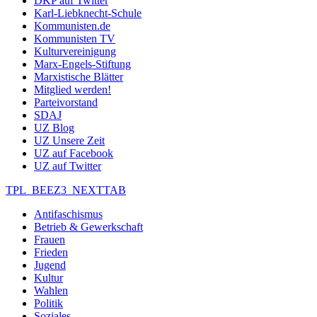
DKP auf Twitter
Karl-Liebknecht-Schule
Kommunisten.de
Kommunisten TV
Kulturvereinigung
Marx-Engels-Stiftung
Marxistische Blätter
Mitglied werden!
Parteivorstand
SDAJ
UZ Blog
UZ Unsere Zeit
UZ auf Facebook
UZ auf Twitter
TPL_BEEZ3_NEXTTAB
Antifaschismus
Betrieb & Gewerkschaft
Frauen
Frieden
Jugend
Kultur
Wahlen
Politik
Soziales