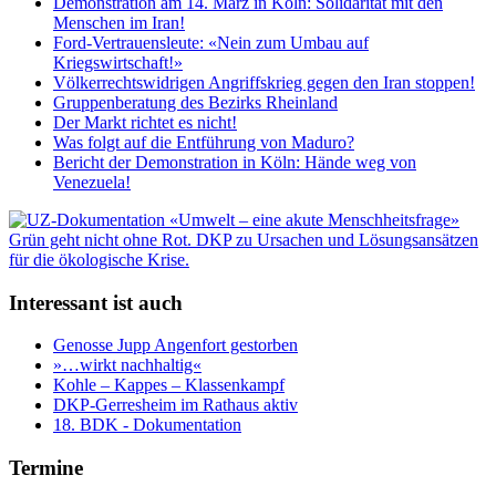
Demonstration am 14. März in Köln: Solidarität mit den
Menschen im Iran!
Ford-Vertrauensleute: «Nein zum Umbau auf
Kriegswirtschaft!»
Völkerrechtswidrigen Angriffskrieg gegen den Iran stoppen!
Gruppenberatung des Bezirks Rheinland
Der Markt richtet es nicht!
Was folgt auf die Entführung von Maduro?
Bericht der Demonstration in Köln: Hände weg von
Venezuela!
Interessant ist auch
Genosse Jupp Angenfort gestorben
»…wirkt nachhaltig«
Kohle – Kappes – Klassenkampf
DKP-Gerresheim im Rathaus aktiv
18. BDK - Dokumentation
Termine