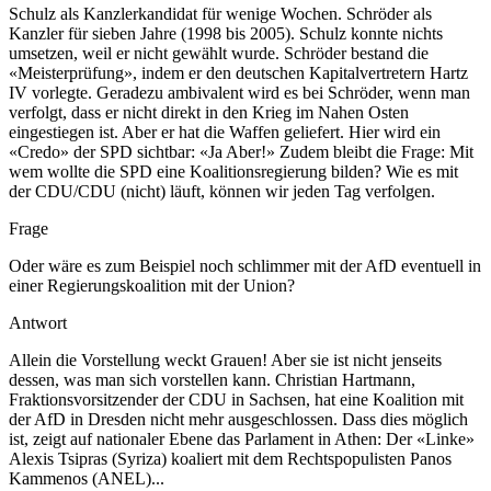
Schulz als Kanzlerkandidat für wenige Wochen. Schröder als
Kanzler für sieben Jahre (1998 bis 2005). Schulz konnte nichts
umsetzen, weil er nicht gewählt wurde. Schröder bestand die
«Meisterprüfung», indem er den deutschen Kapitalvertretern Hartz
IV vorlegte. Geradezu ambivalent wird es bei Schröder, wenn man
verfolgt, dass er nicht direkt in den Krieg im Nahen Osten
eingestiegen ist. Aber er hat die Waffen geliefert. Hier wird ein
«Credo» der SPD sichtbar: «Ja ­Aber!» Zudem bleibt die Frage: Mit
wem wollte die SPD eine Koalitionsregierung bilden? Wie es mit
der CDU/CDU (nicht) läuft, können wir jeden Tag verfolgen.
Frage
Oder wäre es zum Beispiel noch schlimmer mit der AfD eventuell in
einer Regierungskoalition mit der Union?
Antwort
Allein die Vorstellung weckt Grauen! Aber sie ist nicht jenseits
dessen, was man sich vorstellen kann. Christian Hartmann,
Fraktionsvorsitzender der CDU in Sachsen, hat eine Koalition mit
der AfD in Dresden nicht mehr ausgeschlossen. Dass dies möglich
ist, zeigt auf nationaler Ebene das Parlament in Athen: Der «Linke»
Alexis Tsipras (Syriza) koaliert mit dem Rechtspopulisten Panos
Kammenos (ANEL)...