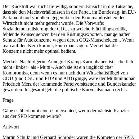
Der Rücktritt war nicht freiwillig, sondern Einsicht in die Tatsache,
dass sie den Machtverhältnissen in der Partei, im Bundestag, im EU-
Parlament und vor allem gegenüber den Kommandostellen der
Wirtschaft nicht mehr gerecht wurde. Die Vorwürfe:
Sozialdemokratisierung der CDU, zu weiche Flüchtlingspolitik,
fehlende Konsequenzen bei den Rüstungsexporten, mangelhafter
Schutz für Autokonzerne wegen deren CO2-Mauscheleien... Wenn
man auf den Kern kommt, kann man sagen: Merkel hat die
Konzerne nicht mehr optimal bedient.
Merkels Nachfolgerin, Annegret Kramp-Karrenbauer, ist sicherlich
nicht «linker» als «Mutti». Auch sie ist ein unglücklicher
Kompromiss, denn wenn es nur nach dem Wirtschaftsflügel von
CDU (und CSU und FDP und AfD) ginge, wäre der Multimillionär
Friedrich Merz der kommende Parteivorsitzende und Bundeskanzler
geworden. Insgesamt geht die politische Kurve also nach rechts.
Frage
Gäbe es überhaupt einen Unterschied, wenn der nächste Kanzler
aus der SPD kommen würde?
Antwort
Martin Schulz und Gerhard Schröder waren die Kometen der SPD.