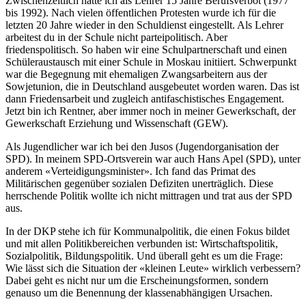
Zwischenzeitlich hatte ich als Lehrer 15 Jahre Berufsverbot (1977
bis 1992). Nach vielen öffentlichen Protesten wurde ich für die
letzten 20 Jahre wieder in den Schuldienst eingestellt. Als Lehrer
arbeitest du in der Schule nicht parteipolitisch. Aber
friedenspolitisch. So haben wir eine Schulpartnerschaft und einen
Schüleraustausch mit einer Schule in Moskau initiiert. Schwerpunkt
war die Begegnung mit ehemaligen Zwangsarbeitern aus der
Sowjetunion, die in Deutschland ausgebeutet worden waren. Das ist
dann Friedensarbeit und zugleich antifaschistisches Engagement.
Jetzt bin ich Rentner, aber immer noch in meiner Gewerkschaft, der
Gewerkschaft Erziehung und Wissenschaft (GEW).
Als Jugendlicher war ich bei den Jusos (Jugendorganisation der
SPD). In meinem SPD-Ortsverein war auch Hans Apel (SPD), unter
anderem «Verteidigungsminister». Ich fand das Primat des
Militärischen gegenüber sozialen Defiziten unerträglich. Diese
herrschende Politik wollte ich nicht mittragen und trat aus der SPD
aus.
In der DKP stehe ich für Kommunalpolitik, die einen Fokus bildet
und mit allen Politikbereichen verbunden ist: Wirtschaftspolitik,
Sozialpolitik, Bildungspolitik. Und überall geht es um die Frage:
Wie lässt sich die Situation der «kleinen Leute» wirklich verbessern?
Dabei geht es nicht nur um die Erscheinungsformen, sondern
genauso um die Benennung der klassenabhängigen Ursachen.