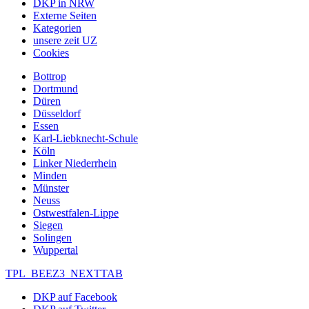
DKP in NRW
Externe Seiten
Kategorien
unsere zeit UZ
Cookies
Bottrop
Dortmund
Düren
Düsseldorf
Essen
Karl-Liebknecht-Schule
Köln
Linker Niederrhein
Minden
Münster
Neuss
Ostwestfalen-Lippe
Siegen
Solingen
Wuppertal
TPL_BEEZ3_NEXTTAB
DKP auf Facebook