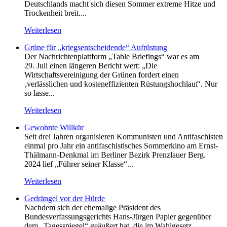
Deutschlands macht sich diesen Sommer extreme Hitze und
Trockenheit breit....
Weiterlesen
Grüne für „kriegsentscheidende“ Aufrüstung
Der Nachrichtenplattform „Table Briefings“ war es am
29. Juli einen längeren Bericht wert: „Die
Wirtschaftsvereinigung der Grünen fordert einen
‚verlässlichen und kosteneffizienten Rüstungshochlauf‘. Nur
so lasse...
Weiterlesen
Gewohnte Willkür
Seit drei Jahren organisieren Kommunisten und Antifaschisten
einmal pro Jahr ein antifaschistisches Sommerkino am Ernst-
Thälmann-Denkmal im Berliner Bezirk Prenzlauer Berg.
2024 lief „Führer seiner Klasse“...
Weiterlesen
Gedrängel vor der Hürde
Nachdem sich der ehemalige Präsident des
Bundesverfassungsgerichts Hans-Jürgen Papier gegenüber
dem „Tagesspiegel“ geäußert hat, die im Wahlgesetz