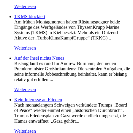
Weiterlesen
TKMS blockiert
Am frühen Montagmorgen haben Rüstungsgegner beide
Eingänge des Werftgeländes von ThyssenKrupp Marine
Systems (TKMS) in Kiel besetzt. Mehr als ein Dutzend
Aktive der „TurboKlimaKampfGruppe“ (TKKG)...
Weiterlesen
Auf der Insel nichts Neues
Bislang läuft es rund für Andrew Burnham, den neuen
Premierminister Großbritanniens: Die zentralen Aufgaben, die
seine informelle Jobbeschreibung beinhaltet, kann er bislang
relativ gut erfüllen....
Weiterlesen
Kein Inte­resse an Frieden
Nach monatelangem Schweigen verkündete Trumps „Board
of Peace“ wieder einmal einen „historischen Durchbruch“.
Trumps Friedensplan zu Gaza werde endlich umgesetzt, die
Hamas entwaffnet. „Gaza gehört...
Weiterlesen