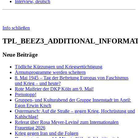
Interview, deutsch
Info schließen
TPL_BEEZ3_ADDITIONAL_INFORMA
Neue Beiträge
Tödliche Kürzungen und Kriegsertüchtigung
Armutsprogramme werden scheitern
8. Mai 1945 – Tag der Befreiung Europas von Faschismus
und Krieg – und heute?
Rote Maifeier der DKP Köln am 9. Mai!
Preisstopp!
Gruppen- und Kulturabend der Gruppe Innenstadt im April:
Egon Erwin Kisch
Ostermarsch: Auf die Straße – gegen Krieg, Hochrüstung und
Kahlschlag!
Referat über Rosa Meyer-Leviné zum Internationalen
Frauentag 2026
Krieg gegen Iran und die Folgen