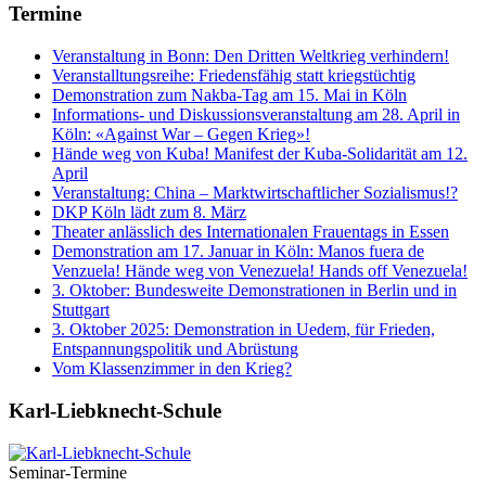
Termine
Veranstaltung in Bonn: Den Dritten Weltkrieg verhindern!
Veranstalltungsreihe: Friedensfähig statt kriegstüchtig
Demonstration zum Nakba-Tag am 15. Mai in Köln
Informations- und Diskussionsveranstaltung am 28. April in
Köln: «Against War – Gegen Krieg»!
Hände weg von Kuba! Manifest der Kuba-Solidarität am 12.
April
Veranstaltung: China – Marktwirtschaftlicher Sozialismus!?
DKP Köln lädt zum 8. März
Theater anlässlich des Internationalen Frauentags in Essen
Demonstration am 17. Januar in Köln: Manos fuera de
Venzuela! Hände weg von Venezuela! Hands off Venezuela!
3. Oktober: Bundesweite Demonstrationen in Berlin und in
Stuttgart
3. Oktober 2025: Demonstration in Uedem, für Frieden,
Entspannungspolitik und Abrüstung
Vom Klassenzimmer in den Krieg?
Karl-Liebknecht-­Schule
Seminar-Termine