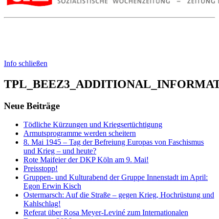
Info schließen
TPL_BEEZ3_ADDITIONAL_INFORMA
Neue Beiträge
Tödliche Kürzungen und Kriegsertüchtigung
Armutsprogramme werden scheitern
8. Mai 1945 – Tag der Befreiung Europas von Faschismus
und Krieg – und heute?
Rote Maifeier der DKP Köln am 9. Mai!
Preisstopp!
Gruppen- und Kulturabend der Gruppe Innenstadt im April:
Egon Erwin Kisch
Ostermarsch: Auf die Straße – gegen Krieg, Hochrüstung und
Kahlschlag!
Referat über Rosa Meyer-Leviné zum Internationalen