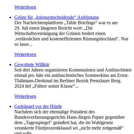
Weiterlesen
Grüne für „kriegsentscheidende“ Aufrüstung
Der Nachrichtenplattform „Table Briefings“ war es am
29. Juli einen längeren Bericht wert: „Die
Wirtschaftsvereinigung der Grünen fordert einen
‚verlässlichen und kosteneffizienten Rüstungshochlauf‘. Nur
so lasse...
Weiterlesen
Gewohnte Willkür
Seit drei Jahren organisieren Kommunisten und Antifaschisten
einmal pro Jahr ein antifaschistisches Sommerkino am Ernst-
Thälmann-Denkmal im Berliner Bezirk Prenzlauer Berg.
2024 lief „Führer seiner Klasse“...
Weiterlesen
Gedrängel vor der Hürde
Nachdem sich der ehemalige Präsident des
Bundesverfassungsgerichts Hans-Jürgen Papier gegenüber
dem „Tagesspiegel“ geäußert hat, die im Wahlgesetz
verankerte Fünfprozentklausel sei „nicht mehr zeitgemäß“
und solle...