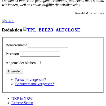
»la­chen ist im­mer die ge­lun­ge­ne er­kennt­nis, daß et­was nicht stimmt.
wir la­chen, weil uns et­was auf­fällt: die wirk­lich­keit.«
Ronald M. Schernikau
Redaktion
Benutzername
Passwort
Angemeldet bleiben
Passwort vergessen?
Benutzername vergessen?
DKP in NRW
Externe Seiten