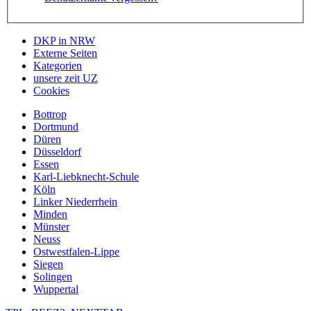
DKP in NRW
Externe Seiten
Kategorien
unsere zeit UZ
Cookies
Bottrop
Dortmund
Düren
Düsseldorf
Essen
Karl-Liebknecht-Schule
Köln
Linker Niederrhein
Minden
Münster
Neuss
Ostwestfalen-Lippe
Siegen
Solingen
Wuppertal