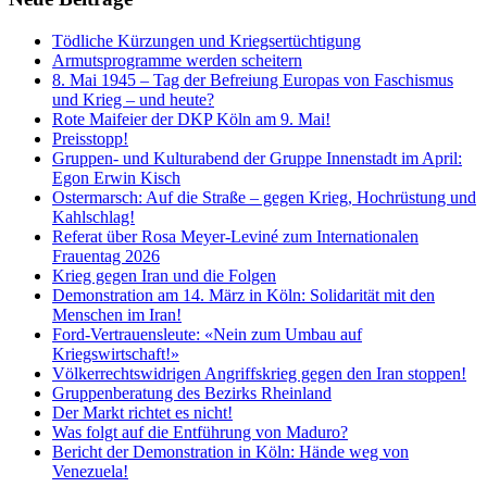
Tödliche Kürzungen und Kriegsertüchtigung
Armutsprogramme werden scheitern
8. Mai 1945 – Tag der Befreiung Europas von Faschismus
und Krieg – und heute?
Rote Maifeier der DKP Köln am 9. Mai!
Preisstopp!
Gruppen- und Kulturabend der Gruppe Innenstadt im April:
Egon Erwin Kisch
Ostermarsch: Auf die Straße – gegen Krieg, Hochrüstung und
Kahlschlag!
Referat über Rosa Meyer-Leviné zum Internationalen
Frauentag 2026
Krieg gegen Iran und die Folgen
Demonstration am 14. März in Köln: Solidarität mit den
Menschen im Iran!
Ford-Vertrauensleute: «Nein zum Umbau auf
Kriegswirtschaft!»
Völkerrechtswidrigen Angriffskrieg gegen den Iran stoppen!
Gruppenberatung des Bezirks Rheinland
Der Markt richtet es nicht!
Was folgt auf die Entführung von Maduro?
Bericht der Demonstration in Köln: Hände weg von
Venezuela!