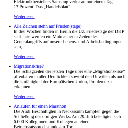
Elektronikherstellers Samsung verlor an nur einem Tag
13 Prozent. Das „Handelsblatt“...
Weiterlesen
Alle Zeichen stehn auf Frieden(stage)
In drei Wochen finden in Berlin die UZ-Friedestage der DKP
statt – sie werden ein Mutmacher in Zeiten des
Generalangriffs auf unsere Lebens- und Arbeitsbedingungen
sein,...
Weiterlesen
Migrationskrise?
Die Schlagzeilen der letzten Tage über eine „Migrationskrise“
offenbaren in aller Deutlichkeit sowohl den Unwillen als auch
die Unfähigkeit der Europäischen Union, Probleme zu
erkennen...
Weiterlesen
Anlaufen für einen Marathon
Die Audi-Beschäftigten in Neckarsulm kämpfen gegen die
Schließung des dortigen Werks. Am 29. Juli beteiligten sich
6.000 Kolleginnen und Kollegen an einer
Betriebsratssprechstunde am Tor...