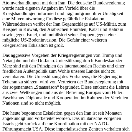
Atomverhandlungen mit dem Iran. Die deutsche Bundesregierung
wurde nach eigenen Angaben im Vorfeld über die
Kriegshandlungen informiert und trägt aufgrund ihrer Untätigkeit
eine Mitverantwortung für diese gefährliche Eskalation.
Währenddessen verübt der Iran Gegenschläge auf US-Militär, zum
Beispiel in Kuwait, den Arabischen Emiraten, Katar und Bahrain
sowie gegen Israel, und mobilisiert seine Truppen gegen eine
mögliche US-Bodeninvasion. Die Gefahr einer weiteren
kriegerischen Eskalation ist groß.
Das aggressive Vorgehen der Kriegsregierungen von Trump und
Netanjahu und die De-facto-Unterstützung durch Bundeskanzler
Merz sind mit den Prinzipien des internationalen Rechts und einer
friedlichen Außenpolitik zum Wohle unseres Landes nicht zu
vereinbaren. Die Unterstützung des Vorhabens, die Regierung in
Teheran zu stürzen, wird von Vertretern der Bundesregierung mit
der sogenannten „Staatsräson“ begründet. Diese entkernt die Lehren
aus zwei Weltkriegen und aus der Befreiung Europas vom Hitler-
Faschismus. Diplomatie und Kooperation im Rahmen der Vereinten
Nationen sind so nicht möglich.
Die heute begonnene Eskalation gegen den Iran ist seit Monaten
angekündigt und vorbereitet worden. Das militärische Vorgehen
Israels geht zurück auf eine Koordination mit der NATO-
Führungsmacht USA. Diese imperialistischen Zentren verhalten sich