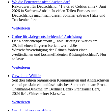
Wo die Feuerwehr nicht löschen darf
Rekordwert für Deutschland: 41,8 Grad Celsius am 27. Juni
2026 in Sachsen-Anhalt. In vielen Teilen Europas und
Deutschlands macht sich diesen Sommer extreme Hitze und
Trockenheit breit....
Weiterlesen
Grüne für „kriegsentscheidende“ Aufrüstung
Der Nachrichtenplattform „Table Briefings“ war es am
29. Juli einen längeren Bericht wert: „Die
Wirtschaftsvereinigung der Grünen fordert einen
‚verlässlichen und kosteneffizienten Rüstungshochlauf‘. Nur
so lasse...
Weiterlesen
Gewohnte Willkür
Seit drei Jahren organisieren Kommunisten und Antifaschisten
einmal pro Jahr ein antifaschistisches Sommerkino am Ernst-
Thälmann-Denkmal im Berliner Bezirk Prenzlauer Berg.
2024 lief „Führer seiner Klasse“...
Weiterlesen
Gedrängel vor der Hürde