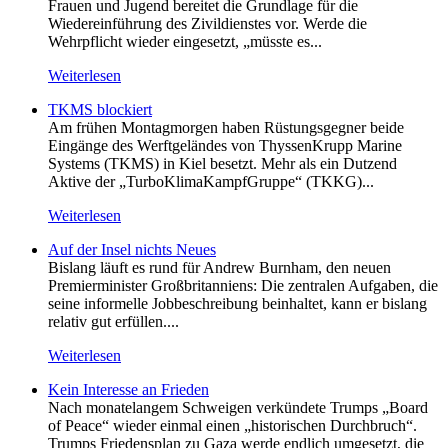
Frauen und Jugend bereitet die Grundlage für die
Wiedereinführung des Zivildienstes vor. Werde die
Wehrpflicht wieder eingesetzt, „müsste es...
Weiterlesen
TKMS blockiert
Am frühen Montagmorgen haben Rüstungsgegner beide
Eingänge des Werftgeländes von ThyssenKrupp Marine
Systems (TKMS) in Kiel besetzt. Mehr als ein Dutzend
Aktive der „TurboKlimaKampfGruppe“ (TKKG)...
Weiterlesen
Auf der Insel nichts Neues
Bislang läuft es rund für Andrew Burnham, den neuen
Premierminister Großbritanniens: Die zentralen Aufgaben, die
seine informelle Jobbeschreibung beinhaltet, kann er bislang
relativ gut erfüllen....
Weiterlesen
Kein Inte­resse an Frieden
Nach monatelangem Schweigen verkündete Trumps „Board
of Peace“ wieder einmal einen „historischen Durchbruch“.
Trumps Friedensplan zu Gaza werde endlich umgesetzt, die