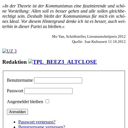
»In der Theo­rie ist der Kom­­mu­­nis­­mus ei­ne fas­zi­­nie­­ren­de und schö­
ne Vor­stel­­lung: Al­len soll es bes­ser ge­hen und al­le sol­len gleich­be­
rech­­tigt sein. Des­halb bleibt der Kom­­mu­­nis­­mus für mich ein schö­
nes Ide­al. Vor die­sem Hin­ter­grund den­ke ich ist es bes­ser, auch wei­
ter­hin in die­ser Par­tei zu blei­ben.«
Mo Yan, Schriftsteller, Literaturnobelpreis 2012
Quelle: 3sat Kulturzeit 11.10.2012
Redaktion
Benutzername
Passwort
Angemeldet bleiben
Passwort vergessen?
Benutzername vergessen?