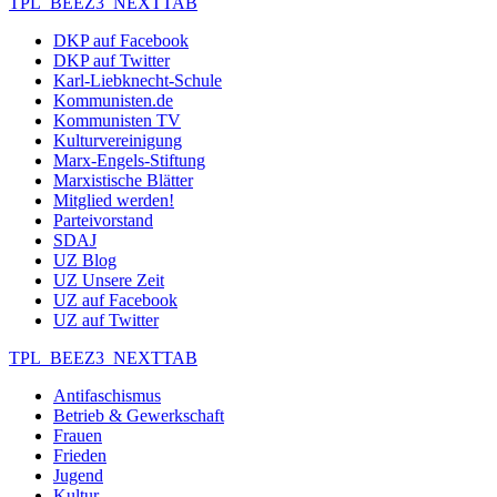
TPL_BEEZ3_NEXTTAB
DKP auf Facebook
DKP auf Twitter
Karl-Liebknecht-Schule
Kommunisten.de
Kommunisten TV
Kulturvereinigung
Marx-Engels-Stiftung
Marxistische Blätter
Mitglied werden!
Parteivorstand
SDAJ
UZ Blog
UZ Unsere Zeit
UZ auf Facebook
UZ auf Twitter
TPL_BEEZ3_NEXTTAB
Antifaschismus
Betrieb & Gewerkschaft
Frauen
Frieden
Jugend
Kultur