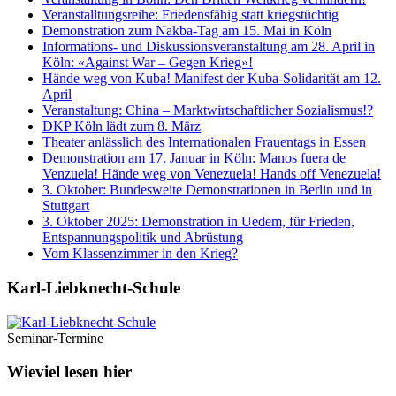
Veranstalltungsreihe: Friedensfähig statt kriegstüchtig
Demonstration zum Nakba-Tag am 15. Mai in Köln
Informations- und Diskussionsveranstaltung am 28. April in
Köln: «Against War – Gegen Krieg»!
Hände weg von Kuba! Manifest der Kuba-Solidarität am 12.
April
Veranstaltung: China – Marktwirtschaftlicher Sozialismus!?
DKP Köln lädt zum 8. März
Theater anlässlich des Internationalen Frauentags in Essen
Demonstration am 17. Januar in Köln: Manos fuera de
Venzuela! Hände weg von Venezuela! Hands off Venezuela!
3. Oktober: Bundesweite Demonstrationen in Berlin und in
Stuttgart
3. Oktober 2025: Demonstration in Uedem, für Frieden,
Entspannungspolitik und Abrüstung
Vom Klassenzimmer in den Krieg?
Karl-Liebknecht-­Schule
Seminar-Termine
Wieviel lesen hier