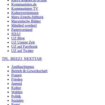
Karl-Liebknecht-Schule
Kommunisten.de
Kommunisten TV
Kulturvereinigung
Marx-Engels-Stiftung
Marxistische Blätter
Mitglied werden!
Parteivorstand
SDAJ
UZ Blog
UZ Unsere Zeit
UZ auf Facebook
UZ auf Twitter
TPL_BEEZ3_NEXTTAB
Antifaschismus
Betrieb & Gewerkschaft
Frauen
Frieden
Jugend
Kultur
Wahlen
Politik
Soziales
Partei