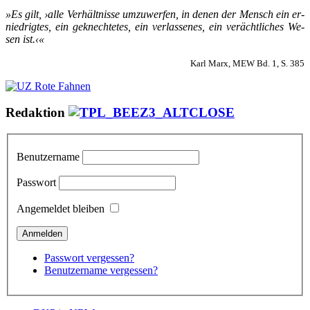
»Es gilt, ›al­le Ver­hält­nis­se um­zu­wer­fen, in de­nen der Mensch ein er­
nied­rig­tes, ein ge­knech­te­tes, ein ver­las­se­nes, ein ver­ächt­li­ches We­
sen ist.‹«
Karl Marx, MEW Bd. 1, S. 385
Redaktion
Benutzername
Passwort
Angemeldet bleiben
Passwort vergessen?
Benutzername vergessen?