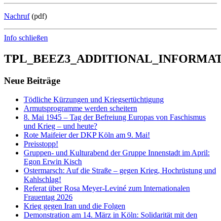
Nachruf
(pdf)
Info schließen
TPL_BEEZ3_ADDITIONAL_INFORMA
Neue Beiträge
Tödliche Kürzungen und Kriegsertüchtigung
Armutsprogramme werden scheitern
8. Mai 1945 – Tag der Befreiung Europas von Faschismus
und Krieg – und heute?
Rote Maifeier der DKP Köln am 9. Mai!
Preisstopp!
Gruppen- und Kulturabend der Gruppe Innenstadt im April:
Egon Erwin Kisch
Ostermarsch: Auf die Straße – gegen Krieg, Hochrüstung und
Kahlschlag!
Referat über Rosa Meyer-Leviné zum Internationalen
Frauentag 2026
Krieg gegen Iran und die Folgen
Demonstration am 14. März in Köln: Solidarität mit den