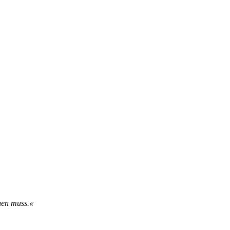
r­nen muss.«