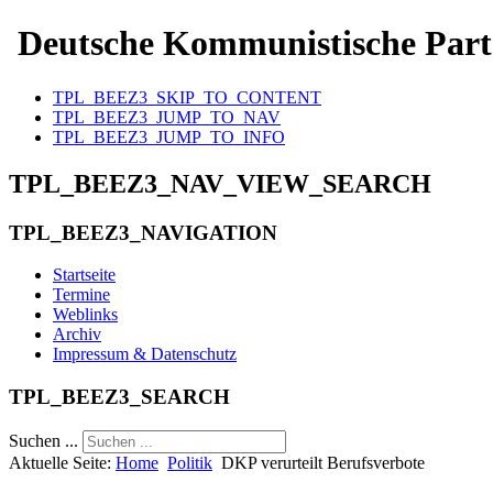
Deutsche Kommunistische Part
TPL_BEEZ3_SKIP_TO_CONTENT
TPL_BEEZ3_JUMP_TO_NAV
TPL_BEEZ3_JUMP_TO_INFO
TPL_BEEZ3_NAV_VIEW_SEARCH
TPL_BEEZ3_NAVIGATION
Startseite
Termine
Weblinks
Archiv
Impressum & Datenschutz
TPL_BEEZ3_SEARCH
Suchen ...
Aktuelle Seite:
Home
Politik
DKP verurteilt Berufsverbote