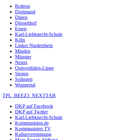
Bottrop
Dortmund
Düren
Düsseldorf
Essen
Karl-Liebknecht-Schule
Köln
Linker Niederrhein
Minden
Münster
Neuss
Ostwestfalen-Lippe
Siegen
Solingen
Wuppertal
TPL_BEEZ3_NEXTTAB
DKP auf Facebook
DKP auf Twitter
Karl-Liebknecht-Schule
Kommunisten.de
Kommunisten TV
Kulturvereinigung
Marx-Engels-Stiftung