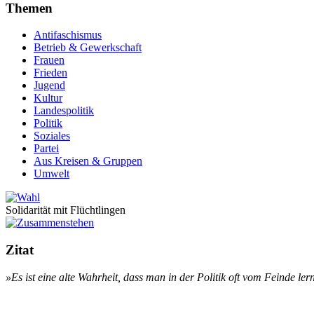
Themen
Antifaschismus
Betrieb & Gewerkschaft
Frauen
Frieden
Jugend
Kultur
Landespolitik
Politik
Soziales
Partei
Aus Kreisen & Gruppen
Umwelt
Solidarität mit Flüchtlingen
Zitat
»Es ist ei­ne al­te Wahr­heit, dass man in der Po­li­tik oft vom Fein­de le