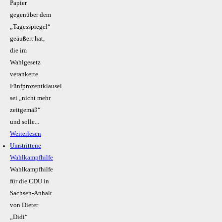
Papier
gegenüber dem
„Tagesspiegel“
geäußert hat,
die im
Wahlgesetz
verankerte
Fünfprozentklausel
sei „nicht mehr
zeitgemäß“
und solle...
Weiterlesen
Umstrittene
Wahlkampfhilfe
Wahlkampfhilfe
für die CDU in
Sachsen-Anhalt
von Dieter
„Didi“