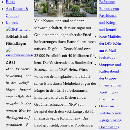
Partei
Befreiung
Aus Kreisen &
Europas von
Gruppen
Faschismus
Vie­le Kom­mu­nen sind so fi­nanz­
Umwelt
und Krieg –
schwach ge­hal­ten, dass sie so­gar mit
und heute?
Ge­büh­ren­er­hö­hun­gen über die Fried­
Solidarität mit
Rote Maifeier
hofs­sat­zun­gen ih­ren Haus­halt ent­las­ten
Flüchtlingen
der DKP Köln
müs­sen. Es gibt in Deutsch­land et­wa
am 9. Mai!
32.000 Fried­hö­fe mit 40 Mil­lio­nen Grä­
Preisstopp!
Zitat
bern. Der Vor­sit­zen­de des Bun­des der
Gruppen- und
»Die Frie­den­s­­­
Steu­er­zah­ler in NRW, Heinz Wirtz,
Kulturabend
be­we­gung hat
warnt vor dem Irr­glau­ben, die städ­ti­
der Gruppe
in der wehr­fä­
schen Etats durch Mehr­be­las­tun­gen der
Innenstadt im
hi­gen Ju­gend
Bür­ger in den Griff zu be­kom­men.
April: Egon
er­staun­lich tief
Ermuntert wird das Drehen an der
Erwin Kisch
ge­wirkt. In der
Gebührenschraube in NRW zum
Ostermarsch:
gan­zen Welt ist
Beispiel durch den »Stärkungspakt für
Auf die Straße
die Ju­gend auf­
finanzschwache Kommunen«: Das
– gegen Krieg,
ge­stan­­den. Ei­
Land gibt Geld, ohne das Problem der
Hochrüstung