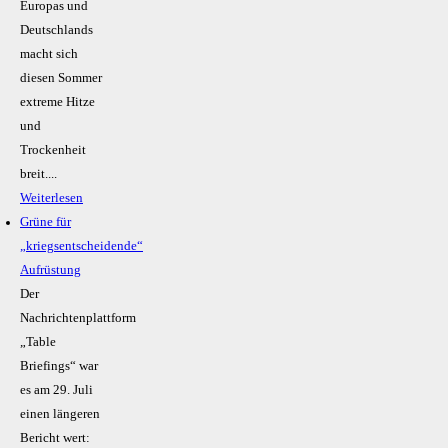
Europas und
Deutschlands
macht sich
diesen Sommer
extreme Hitze
und
Trockenheit
breit....
Weiterlesen
Grüne für
„kriegsentscheidende“
Aufrüstung
Der
Nachrichtenplattform
„Table
Briefings“ war
es am 29. Juli
einen längeren
Bericht wert: