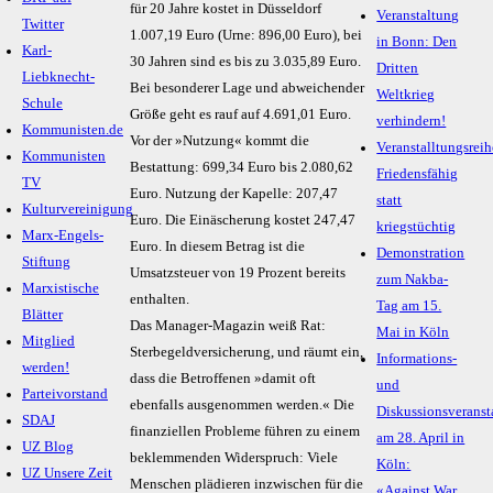
für 20 Jahre kostet in Düsseldorf
Veranstaltung
Twitter
1.007,19 Euro (Urne: 896,00 Euro), bei
in Bonn: Den
Karl-
30 Jahren sind es bis zu 3.035,89 Euro.
Dritten
Liebknecht-
Bei besonderer Lage und abweichender
Weltkrieg
Schule
Größe geht es rauf auf 4.691,01 Euro.
verhindern!
Kommunisten.de
Vor der »Nutzung« kommt die
Veranstalltungsreih
Kommunisten
Bestattung: 699,34 Euro bis 2.080,62
Friedensfähig
TV
Euro. Nutzung der Kapelle: 207,47
statt
Kulturvereinigung
Euro. Die Einäscherung kostet 247,47
kriegstüchtig
Marx-Engels-
Euro. In diesem Betrag ist die
Demonstration
Stiftung
Umsatzsteuer von 19 Prozent bereits
zum Nakba-
Marxistische
enthalten.
Tag am 15.
Blätter
Das Manager-Magazin weiß Rat:
Mai in Köln
Mitglied
Sterbegeldversicherung, und räumt ein,
Informations-
werden!
dass die Betroffenen »damit oft
und
Parteivorstand
ebenfalls ausgenommen werden.« Die
Diskussionsveranst
SDAJ
finanziellen Probleme führen zu einem
am 28. April in
UZ Blog
beklemmenden Widerspruch: Viele
Köln:
UZ Unsere Zeit
Menschen plädieren inzwischen für die
«Against War