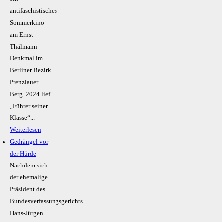
antifaschistisches
Sommerkino
am Ernst-
Thälmann-
Denkmal im
Berliner Bezirk
Prenzlauer
Berg. 2024 lief
„Führer seiner
Klasse“...
Weiterlesen
Gedrängel vor
der Hürde
Nachdem sich
der ehemalige
Präsident des
Bundesverfassungsgerichts
Hans-Jürgen