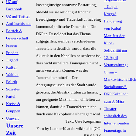
UZ auf
kostengünstige anonyme Bestattung,
– Gegen
Facebook
obwohl sie sie »nicht gut finden«.
Krieg»!
UZ auf Twitter
Beerdigungs- und Trauerkultur hat eine
Hände weg
Antifaschismus
kommunalpolitische Dimension. Die
von Kuba!
Betrieb &
DKP in Düsseldorf hat das Thema
Manifest der
Gewerkschaft
aufgegriffen, weil bei verschiedenen
Kuba-
Frauen
Trauerfeiern deutlich wurde, dass die
Solidarität am
Frieden
Akustik in den Kapellen so schlecht ist,
12. April
Jugend
dass nicht nur ältere Trauergäste nicht
Veranstaltung:
Kultur
mehr verstehen können, was der
China –
Wahlen
Trauerredner mitteilt. Der
Marktwirtschaftlic
Politik
Anregungsausschuss der Stadt wurde
Sozialismus!?
Soziales
gebeten, die Akustik prüfen zu lassen,
DKP Köln lädt
Partei
um geeignete Maßnahmen einleiten zu
zum 8. März
Kreise &
können, damit die Trauerfeiern nicht
Theater
Gruppen
durch eine Kakophonie überlagert wird.
anlässlich des
Umwelt
Text: Uwe Koopmann
Internationalen
Unsere
Foto by Leonce49 at de.wikipedia [CC-
Frauentags in
Zeit
BY-SA-3.0