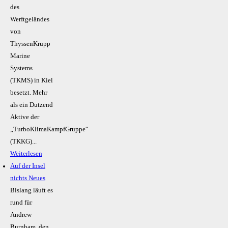
des
Werftgeländes
von
ThyssenKrupp
Marine
Systems
(TKMS) in Kiel
besetzt. Mehr
als ein Dutzend
Aktive der
„TurboKlimaKampfGruppe“
(TKKG)...
Weiterlesen
Auf der Insel
nichts Neues
Bislang läuft es
rund für
Andrew
Burnham, den