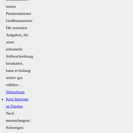
neuen
Premierminister
Großbritanniens:
Die zentralen
Aufgaben, die
seine
informelle
Jobbeschreibung
beinhaltet,
kann er bislang
relativ gut
erfüllen....
Weiterlesen
Kein Inte­resse
an Frieden
Nach
monatelangem
Schweigen