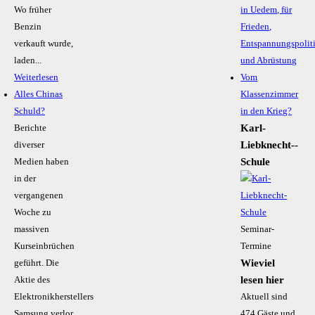
Wo früher
in Uedem, für
Benzin
Frieden,
verkauft wurde,
Entspannungspolit
laden...
und Abrüstung
Weiterlesen
Vom
Alles Chinas
Klassenzimmer
Schuld?
in den Krieg?
Karl-
Berichte
Liebknecht-­
diverser
Schule
Medien haben
in der
vergangenen
Woche zu
massiven
Seminar-
Kurseinbrüchen
Termine
Wieviel
geführt. Die
lesen hier
Aktie des
Elektronikherstellers
Aktuell sind
Samsung verlor
474 Gäste und