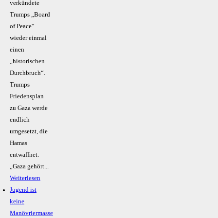
verkündete
Trumps „Board
of Peace“
wieder einmal
einen
„historischen
Durchbruch“.
Trumps
Friedensplan
zu Gaza werde
endlich
umgesetzt, die
Hamas
entwaffnet.
„Gaza gehört...
Weiterlesen
Jugend ist
keine
Manövriermasse