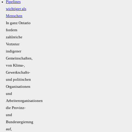
Pipelines
wichtiger als
Menschen
In ganz Ontario
fordern
zahlreiche
Vertreter
indigener
Gemeinschaften,
von Klima-,
Gewerkschafts-
und politischen
Organisationen
und
Arbeiterorganisationen
die Provinz-
und
Bundesregierung
auf,