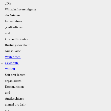
„Die
Wirtschaftsvereinigung
der Grünen
fordert einen
‚verlässlichen
und
kosteneffizienten
Rüstungshochlauf‘.
Nur so lasse...
Weiterlesen
Gewohnte
Willkür
Seit drei Jahren
organisieren
Kommunisten
und
Antifaschisten
einmal pro Jahr
ein