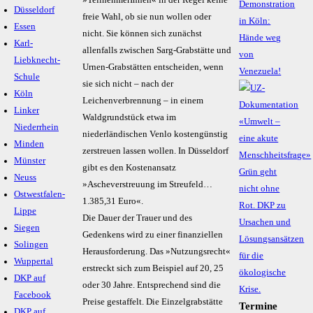
Demonstration
Düsseldorf
freie Wahl, ob sie nun wollen oder
in Köln:
Essen
nicht. Sie können sich zunächst
Hände weg
Karl-
allenfalls zwischen Sarg-Grabstätte und
von
Liebknecht-
Urnen-Grabstätten entscheiden, wenn
Venezuela!
Schule
sie sich nicht – nach der
Köln
Leichenverbrennung – in einem
Linker
Waldgrundstück etwa im
Niederrhein
niederländischen Venlo kostengünstig
Minden
zerstreuen lassen wollen. In Düsseldorf
Münster
gibt es den Kostenansatz
Neuss
»Ascheverstreuung im Streufeld…
Ostwestfalen-
1.385,31 Euro«.
Lippe
Die Dauer der Trauer und des
Siegen
Gedenkens wird zu einer finanziellen
Solingen
Herausforderung. Das »Nutzungsrecht«
Wuppertal
erstreckt sich zum Beispiel auf 20, 25
DKP auf
oder 30 Jahre. Entsprechend sind die
Facebook
Preise gestaffelt. Die Einzelgrabstätte
Termine
DKP auf