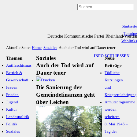
Startseite
Termine
Deutsche Kommunistische Partei Rheinland-Westfa
Weblinks
Aktuelle Seite:
Home
Soziales
Auch der Tod wird auf Dauer teuer
Archiv
Impressum & Datenschutz
INFO SCHLIESSEN
Soziales
Themen
Neue
Auch der Tod wird auf
Beiträge
Antifaschismus
Dauer teuer
Betrieb &
Tödliche
Gewerkschaft
Kürzungen
Die Sanierung der
Frauen
und
Gemeindefinanzen geht
Frieden
Kriegsertüchtigung
über Leichen
Jugend
Armutsprogramme
Kultur
werden
Landespolitik
scheitern
Politik
8. Mai 1945 –
Soziales
Tag der