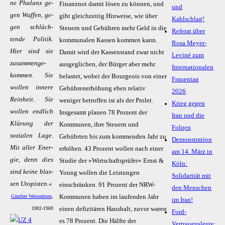
ne Pha­lanx ge­
Finanznot damit lösen zu können, und
und
gen Waf­fen, ge­
gibt gleichzeitig Hinweise, wie über
Kahlschlag!
gen schlä­ch­­
Steuern und Gebühren mehr Geld in die
Referat über
ten­de Po­li­tik.
kommunalen Kassen kommen kann.
Rosa Meyer-
Hier sind sie
Damit wird der Kassenstand zwar nicht
Leviné zum
zu­sam­­men­­ge­­
ausgeglichen, der Bürger aber mehr
Internationalen
kom­­men. Sie
belastet, wobei der Bourgeois von einer
Frauentag
wol­len in­ne­re
Gebührenerhöhung eben relativ
2026
Rein­heit. Sie
weniger betroffen ist als der Prolet.
Krieg gegen
wol­len end­lich
Insgesamt planen 78 Prozent der
Iran und die
Klä­rung der
Kommunen, ihre Steuern und
Folgen
so­zia­len La­ge.
Gebührten bis zum kommenden Jahr zu
Demonstration
Mit al­ler En­er­
erhöhen. 43 Prozent wollen nach einer
am 14. März in
gie, denn dies
Studie der »Wirtschaftsprüfer« Ernst &
Köln:
sind kei­ne blas­
Young wollen die Leistungen
Solidarität mit
sen Uto­pis­ten.«
einschränken. 91 Prozent der NRW-
den Menschen
Kommunen haben im laufenden Jahr
Günther Weisenborn
,
im Iran!
einen defizitären Haushalt, zuvor waren
1902-1969
Ford-
es 78 Prozent. Die Hälfte der
Vertrauensleute: