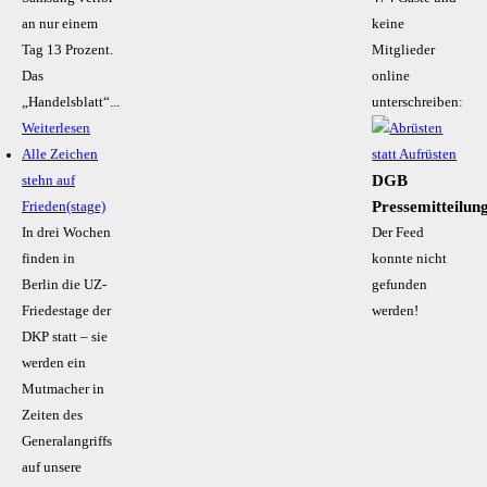
an nur einem
keine
Tag 13 Prozent.
Mitglieder
Das
online
„Handelsblatt“...
unterschreiben:
Weiterlesen
Alle Zeichen
DGB
stehn auf
Pressemitteilun
Frieden(stage)
In drei Wochen
Der Feed
finden in
konnte nicht
Berlin die UZ-
gefunden
Friedestage der
werden!
DKP statt – sie
werden ein
Mutmacher in
Zeiten des
Generalangriffs
auf unsere