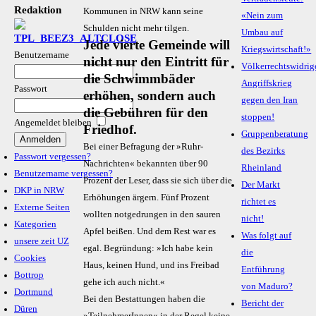
Redaktion
Kommunen in NRW kann seine
«Nein zum
Schulden nicht mehr tilgen.
Umbau auf
Jede vierte Gemeinde will
Kriegswirtschaft!»
Benutzername
nicht nur den Eintritt für
Völkerrechtswidrig
die Schwimmbäder
Angriffskrieg
Passwort
erhöhen, sondern auch
gegen den Iran
die Gebühren für den
stoppen!
Angemeldet bleiben
Friedhof.
Gruppenberatung
Bei einer Befragung der »Ruhr-
des Bezirks
Passwort vergessen?
Nachrichten« bekannten über 90
Rheinland
Benutzername vergessen?
Prozent der Leser, dass sie sich über die
Der Markt
DKP in NRW
Erhöhungen ärgern. Fünf Prozent
richtet es
Externe Seiten
wollten notgedrungen in den sauren
nicht!
Kategorien
Apfel beißen. Und dem Rest war es
Was folgt auf
unsere zeit UZ
egal. Begründung: »Ich habe kein
die
Cookies
Haus, keinen Hund, und ins Freibad
Entführung
Bottrop
gehe ich auch nicht.«
von Maduro?
Dortmund
Bei den Bestattungen haben die
Bericht der
Düren
»TeilnehmerInnen« in der Regel keine