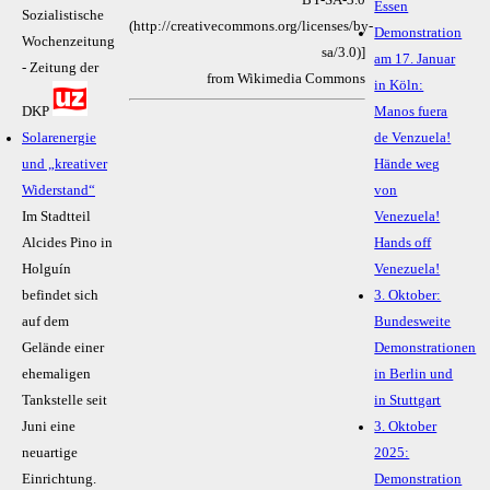
Essen
Sozialistische
(http://creativecommons.org/licenses/by-
Demonstration
Wochenzeitung
sa/3.0)]
am 17. Januar
- Zeitung der
from Wikimedia Commons
in Köln:
DKP
Manos fuera
Solarenergie
de Venzuela!
und „kreativer
Hände weg
Widerstand“
von
Im Stadtteil
Venezuela!
Alcides Pino in
Hands off
Holguín
Venezuela!
befindet sich
3. Oktober:
auf dem
Bundesweite
Gelände einer
Demonstrationen
ehemaligen
in Berlin und
Tankstelle seit
in Stuttgart
Juni eine
3. Oktober
neuartige
2025:
Einrichtung.
Demonstration