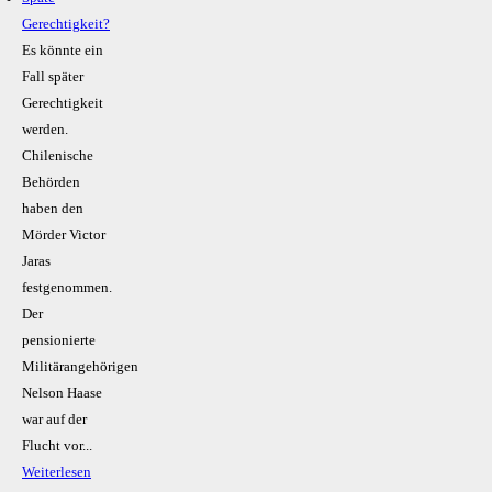
Gerechtigkeit?
Es könnte ein
Fall später
Gerechtigkeit
werden.
Chilenische
Behörden
haben den
Mörder Victor
Jaras
festgenommen.
Der
pensionierte
Militärangehörigen
Nelson Haase
war auf der
Flucht vor...
Weiterlesen