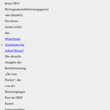
(kurz GKV-
Beitragssatzstabilisierungsgesetz
oder BstabG).
Für dieses
Gesetz sollte
das...
Weiterlesen
Zustellung bei
jedem Wetter?
Die aktuelle
Ausgabe der
Betriebszeitung
„Der rote
Postler“, die
von der
Betriebsgruppe
Post der DKP
Kassel
herausgegeben