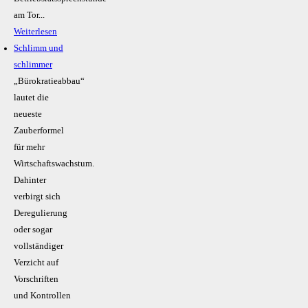
am Tor...
Weiterlesen
Schlimm und
schlimmer
„Bürokratieabbau“
lautet die
neueste
Zauberformel
für mehr
Wirtschaftswachstum.
Dahinter
verbirgt sich
Deregulierung
oder sogar
vollständiger
Verzicht auf
Vorschriften
und Kontrollen