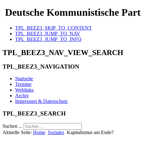
Deutsche Kommunistische Part
TPL_BEEZ3_SKIP_TO_CONTENT
TPL_BEEZ3_JUMP_TO_NAV
TPL_BEEZ3_JUMP_TO_INFO
TPL_BEEZ3_NAV_VIEW_SEARCH
TPL_BEEZ3_NAVIGATION
Startseite
Termine
Weblinks
Archiv
Impressum & Datenschutz
TPL_BEEZ3_SEARCH
Suchen ...
Aktuelle Seite:
Home
Soziales
Kapitalismus am Ende?