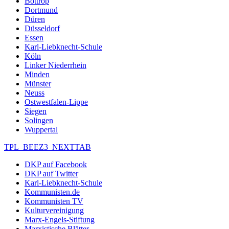
Bottrop
Dortmund
Düren
Düsseldorf
Essen
Karl-Liebknecht-Schule
Köln
Linker Niederrhein
Minden
Münster
Neuss
Ostwestfalen-Lippe
Siegen
Solingen
Wuppertal
TPL_BEEZ3_NEXTTAB
DKP auf Facebook
DKP auf Twitter
Karl-Liebknecht-Schule
Kommunisten.de
Kommunisten TV
Kulturvereinigung
Marx-Engels-Stiftung
Marxistische Blätter