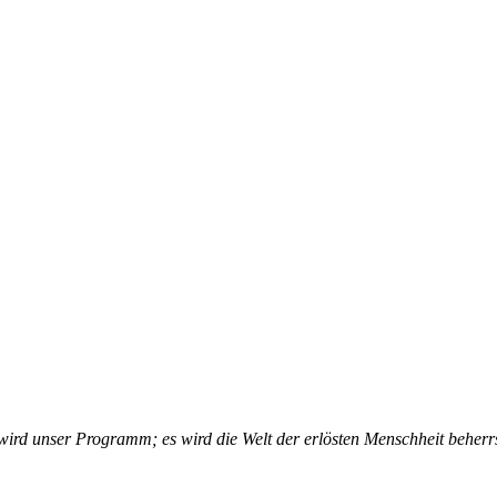
rd un­ser Pro­gramm; es wird die Welt der er­lös­ten Mensch­heit be­herr­