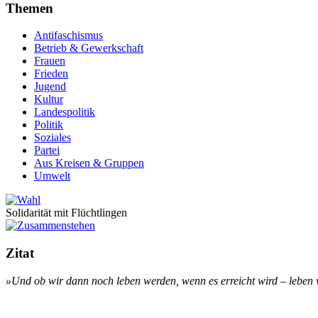
Themen
Antifaschismus
Betrieb & Gewerkschaft
Frauen
Frieden
Jugend
Kultur
Landespolitik
Politik
Soziales
Partei
Aus Kreisen & Gruppen
Umwelt
Solidarität mit Flüchtlingen
Zitat
»Und ob wir dann noch le­ben wer­den, wenn es er­reicht wird – le­ben wi