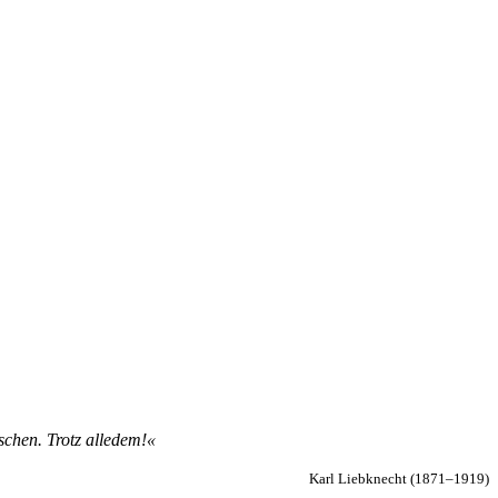
schen. Trotz al­le­dem!«
Karl Liebknecht (1871–1919)