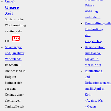
Umwelt
Dritten
Unsere
Weltkrieg
Zeit
verhindern!
Sozialistische
Veranstalltungsreih
Wochenzeitung
Friedensfähig
- Zeitung der
statt
DKP
kriegstüchtig
Solarenergie
Demonstration
und „kreativer
zum Nakba-
Widerstand“
Tag am 15.
Im Stadtteil
Mai in Köln
Alcides Pino in
Informations-
Holguín
und
befindet sich
Diskussionsveranst
auf dem
am 28. April in
Gelände einer
Köln:
ehemaligen
«Against War
Tankstelle seit
– Gegen