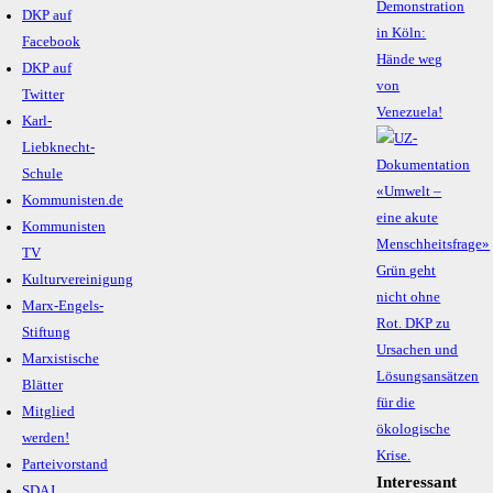
Demonstration
DKP auf
in Köln:
Facebook
Hände weg
DKP auf
von
Twitter
Venezuela!
Karl-
Liebknecht-
Schule
Kommunisten.de
Kommunisten
TV
Kulturvereinigung
Marx-Engels-
Stiftung
Marxistische
Blätter
Mitglied
werden!
Parteivorstand
Interessant
SDAJ