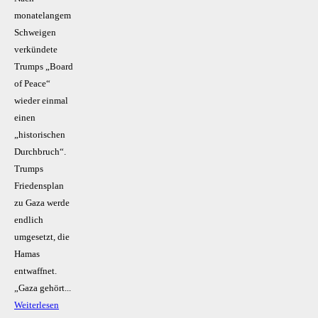
monatelangem
Schweigen
verkündete
Trumps „Board
of Peace“
wieder einmal
einen
„historischen
Durchbruch“.
Trumps
Friedensplan
zu Gaza werde
endlich
umgesetzt, die
Hamas
entwaffnet.
„Gaza gehört...
Weiterlesen