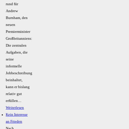
rund für
Andrew
Burnham, den
neuen
Premierminister
Großbritanniens:
Die zentralen
Aufgaben, die
seine
informelle
Jobbeschreibung
beinhaltet,
kann er bislang
relativ gut
erfüllen....
Weiterlesen
Kein Inte­resse
an Frieden
Nach