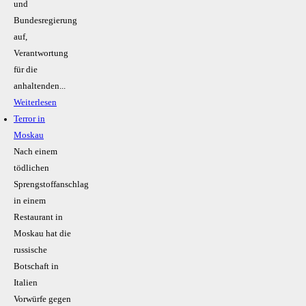
und
Bundesregierung
auf,
Verantwortung
für die
anhaltenden...
Weiterlesen
Terror in
Moskau
Nach einem
tödlichen
Sprengstoffanschlag
in einem
Restaurant in
Moskau hat die
russische
Botschaft in
Italien
Vorwürfe gegen