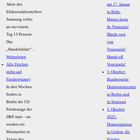
Aktie des
am 17. Januar
Elektronikherstellers
in Köln:
Samsung verlor
Manos fuera
an nur einem
de Venzuela!
Tag 13 Prozent.
Hände weg
Das
von
„Handelsblatt“...
Venezuela!
Weiterlesen
Hands off
Alle Zeichen
Venezuela!
stehn auf
3. Oktober:
Frieden(stage)
Bundesweite
In drei Wochen
Demonstrationen
finden in
in Berlin und
Berlin die UZ-
in Stuttgart
Friedestage der
3. Oktober
DKP statt – sie
2025:
werden ein
Demonstration
Mutmacher in
in Uedem, für
Zeiten des
Frieden,