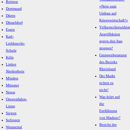
Bottrop
«Nein zum
Dortmund
Umbau auf
Düren
Kriegswirtschaft!»
Düsseldorf
Völkerrechtswidrig
Essen
Angriffskrieg
Karl-
gegen den Iran
Liebknecht-
stoppen!
Schule
Gruppenberatung
Köln
des Bezirks
Linker
Rheinland
Niederrhein
Der Markt
Minden
richtet es
Münster
nicht!
Neuss
Was folgt auf
Ostwestfalen-
die
Lippe
Entführung
Siegen
von Maduro?
Solingen
Bericht der
Wuppertal