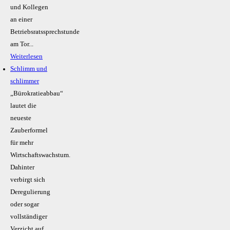
und Kollegen
an einer
Betriebsratssprechstunde
am Tor...
Weiterlesen
Schlimm und
schlimmer
„Bürokratieabbau“
lautet die
neueste
Zauberformel
für mehr
Wirtschaftswachstum.
Dahinter
verbirgt sich
Deregulierung
oder sogar
vollständiger
Verzicht auf