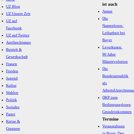
ist auch
UZ Blog
Armut
UZ Unsere Zeit
Die
UZ auf
Namenlosen:
Facebook
Leiharbeit bei
UZ auf Twitter
Bayer
Antifaschismus
Leverkusen:
Betrieb &
90 Jahre
Gewerkschaft
Märzrevolution
Frauen
Die
Frieden
Bundesrepublik
Jugend
als
Kultur
ArbeitsUnrechtssta
Wahlen
DKP zum
Politik
Bedingungslosen
Soziales
Grundeinkommen
Partei
Termine
Kreise &
Veranstaltung
Gruppen
in Bonn: Den