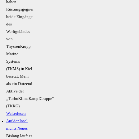
haben
Rüstungsgegner
beide Eingänge
des
Werftgeländes
von
ThyssenKrupp
Marine
Systems
(TKMS) in Kiel
besetzt. Mehr
als ein Dutzend
Aktive der
„TurboKlimaKampfGruppe“
(TKKG)...
Weiterlesen
Auf der Insel
nichts Neues
Bislang läuft es