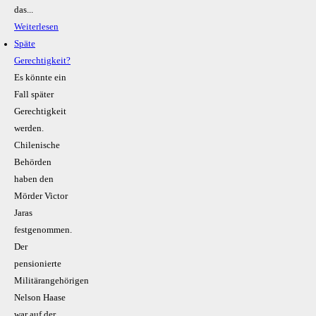
das...
Weiterlesen
Späte
Gerechtigkeit?
Es könnte ein
Fall später
Gerechtigkeit
werden.
Chilenische
Behörden
haben den
Mörder Victor
Jaras
festgenommen.
Der
pensionierte
Militärangehörigen
Nelson Haase
war auf der