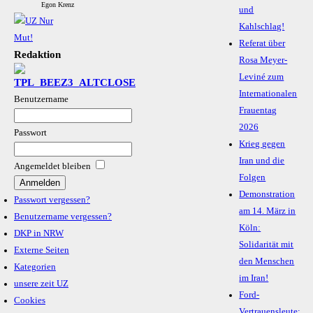
Egon Krenz
und
Kahlschlag!
Referat über
Redaktion
Rosa Meyer-
Leviné zum
Internationalen
Benutzername
Frauentag
2026
Passwort
Krieg gegen
Iran und die
Angemeldet bleiben
Folgen
Demonstration
Passwort vergessen?
am 14. März in
Benutzername vergessen?
Köln:
DKP in NRW
Solidarität mit
Externe Seiten
den Menschen
Kategorien
im Iran!
unsere zeit UZ
Ford-
Cookies
Vertrauensleute: