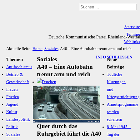
Startseite
Termine
Deutsche Kommunistische Partei Rheinland-Westfa
Weblinks
Aktuelle Seite:
Home
Soziales
A40 – Eine Autobahn trennt arm und reich
Archiv
Impressum & Datenschutz
INFO SCHLIESSEN
Soziales
Themen
Neue
A40 – Eine Autobahn
Beiträge
Antifaschismus
trennt arm und reich
Betrieb &
Tödliche
Gewerkschaft
Kürzungen
Frauen
und
Frieden
Kriegsertüchtigung
Jugend
Armutsprogramme
Kultur
werden
Landespolitik
scheitern
Quer durch das
Politik
8. Mai 1945 –
Ruhrgebiet führt die A40
Soziales
Tag der