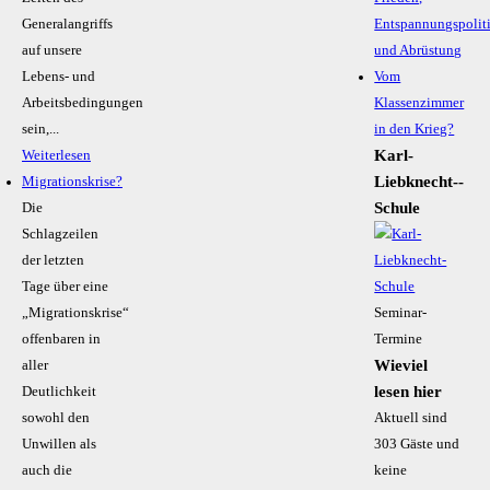
Generalangriffs
Entspannungspolit
auf unsere
und Abrüstung
Lebens- und
Vom
Arbeitsbedingungen
Klassenzimmer
sein,...
in den Krieg?
Karl-
Weiterlesen
Liebknecht-­
Migrationskrise?
Schule
Die
Schlagzeilen
der letzten
Tage über eine
„Migrationskrise“
Seminar-
offenbaren in
Termine
Wieviel
aller
lesen hier
Deutlichkeit
sowohl den
Aktuell sind
Unwillen als
303 Gäste und
auch die
keine