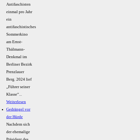
Antifaschisten
einmal pro Jahr
ein
antifaschistisches
Sommerkino
am Ernst-
Thälmann-
Denkmal im
Berliner Bezirk
Prenzlauer
Berg. 2024 lief
„Führer seiner
Klasse“...
Weiterlesen
Gedrängel vor
der Hürde
Nachdem sich
der ehemalige
Präsident des