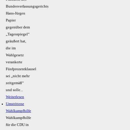
Bundesverfassungsgerichts
Hans-Jürgen
Papier
gegenüber dem
„Tagesspiegel“
geäußert hat,
die im
Wahlgesetz
verankerte
Fünfprozentklausel
sei „nicht mehr
zeitgemäß“
und solle...
Weiterlesen
Umstrittene
Wahlkampfhilfe
Wahlkampfhilfe
für die CDU in