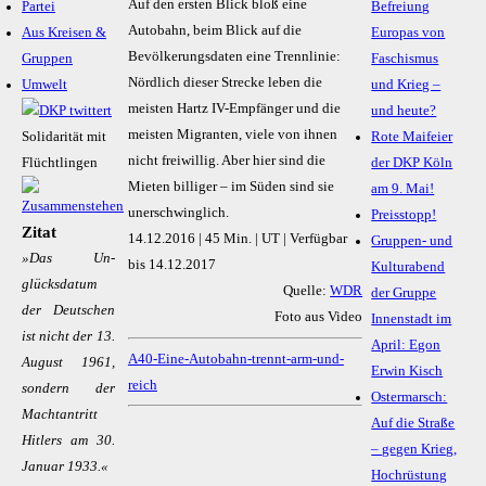
Auf den ersten Blick bloß eine
Partei
Befreiung
Autobahn, beim Blick auf die
Aus Kreisen &
Europas von
Bevölkerungsdaten eine Trennlinie:
Gruppen
Faschismus
Nördlich dieser Strecke leben die
Umwelt
und Krieg –
meisten Hartz IV-Empfänger und die
und heute?
meisten Migranten, viele von ihnen
Solidarität mit
Rote Maifeier
nicht freiwillig. Aber hier sind die
Flüchtlingen
der DKP Köln
Mieten billiger – im Süden sind sie
am 9. Mai!
unerschwinglich.
Preisstopp!
Zitat
14.12.2016 | 45 Min. | UT | Verfügbar
Gruppen- und
»Das Un­
bis 14.12.2017
Kulturabend
glücks­da­­tum
Quelle:
WDR
der Gruppe
der Deu­t­­schen
Foto aus Video
Innenstadt im
ist nicht der 13.
April: Egon
A40-Eine-Autobahn-trennt-arm-und-
Au­gust 1961,
Erwin Kisch
reich
son­dern der
Ostermarsch:
Mach­t­an­­tritt
Auf die Straße
Hit­lers am 30.
– gegen Krieg,
Ja­nu­ar 1933.«
Hochrüstung