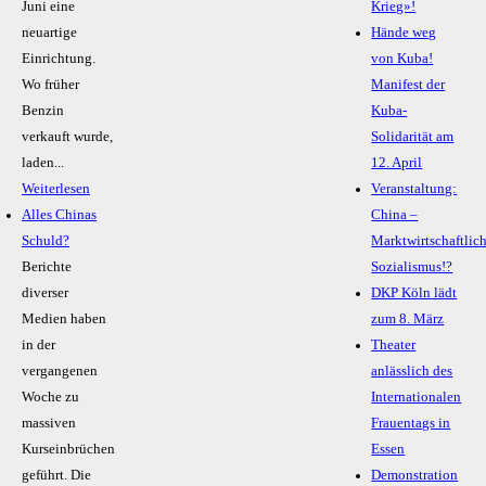
Juni eine
Krieg»!
neuartige
Hände weg
Einrichtung.
von Kuba!
Wo früher
Manifest der
Benzin
Kuba-
verkauft wurde,
Solidarität am
laden...
12. April
Weiterlesen
Veranstaltung:
Alles Chinas
China –
Schuld?
Marktwirtschaftlic
Berichte
Sozialismus!?
diverser
DKP Köln lädt
Medien haben
zum 8. März
in der
Theater
vergangenen
anlässlich des
Woche zu
Internationalen
massiven
Frauentags in
Kurseinbrüchen
Essen
geführt. Die
Demonstration