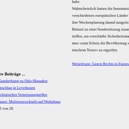
habe.
Wahrscheinlich hatten die In­nen­mi­ni
ver­schie­de­nen euro­pä­ischen Länder 
ihre Wochenplanung darauf aus­ge­rich
Brüssel zu einer Sonder­sit­zung zu­sa
tref­fen, um ver­schärf­te Sicher­heits­m
men »zum Schutz der Bevöl­ke­rung v
mi­schem Terror« zu ergreifen.
Weiterlesen: Gegen Rechts in Europ
e Beiträge ...
Kundgebung zu Oslo-Massaker
nschlag in Leverkusen
chistisches Vernetzungstreffen
usen: Molotowcocktails auf Wohnhaus
22 von 26
k