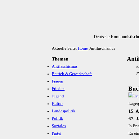
Deutsche Kommunistische
Aktuelle Seite:
Home
Antifaschismus
Anti
Themen
Antifaschismus
»
Betrieb & Gewerkschaft
F
Frauen
Buc
Frieden
Jugend
Kultur
Lager
15. 
Landespolitik
67. J
Politik
Soziales
In Er
Partei
für ei