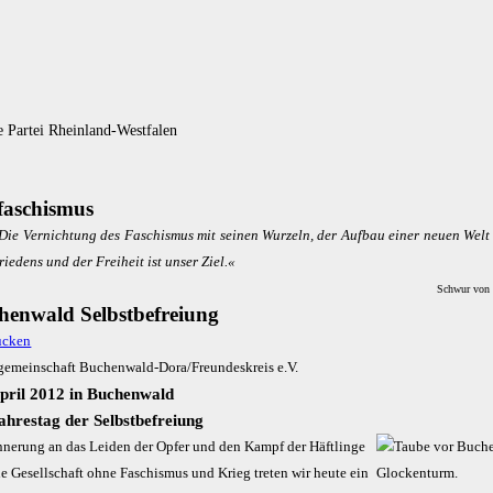
 Partei Rheinland-Westfalen
faschismus
Die Ver­nich­tung des Fa­schis­mus mit sei­nen Wur­zeln, der Auf­bau ei­ner neu­en Welt
rie­dens und der Frei­heit ist un­ser Ziel.«
Schwur von
henwald Selbstbefreiung
gemeinschaft Buchenwald-Dora/Freundeskreis e.V.
April 2012 in Buchenwald
ahrestag der Selbstbefreiung
innerung an das Leiden der Opfer und den Kampf der Häftlinge
ne Gesellschaft ohne Faschismus und Krieg treten wir heute ein