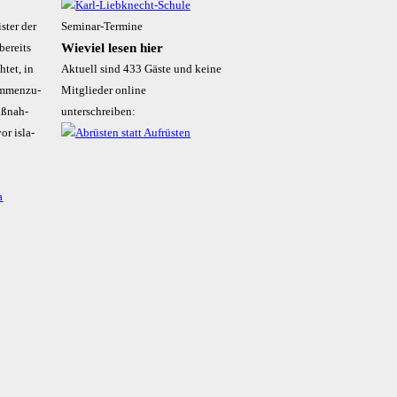
s­ter der
Seminar-Termine
Wieviel lesen hier
bereits
­tet, in
Aktuell sind 433 Gäste und keine
m­men­zu­
Mitglieder online
aß­nah­
unterschreiben:
or isla­
a