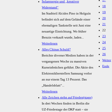
17
Solarenergie und „kreativer
18
Widerstand“
19
Im Stadtteil Alcides Pino in Holguín
20
befindet sich auf dem Gelände einer
21
ehemaligen Tankstelle seit Juni eine
22
neuartige Einrichtung. Wo früher
23
Benzin verkauft wurde, laden...
24
Weiterlesen
25
Alles Chinas Schuld?
26
Berichte diverser Medien haben in der
Weiter
vergangenen Woche zu massiven
Ende
Kurseinbrüchen geführt. Die Aktie des
Elektronikherstellers Samsung verlor
an nur einem Tag 13 Prozent. Das
„Handelsblatt“...
Weiterlesen
Alle Zeichen stehn auf Frieden(stage)
In drei Wochen finden in Berlin die
UZ-Friedestage der DKP statt – sie