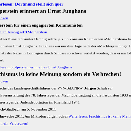
rlesen: Dortmund stellt sich quer
lperstein erinnert an Ernst Junghans
perstein für einen engagierten Kommunisten
lner Künstler Gunter Demnig setzte jetzt in Zons am Rhein einen »Stolperstein« f
nisten Ernst Junghans. Junghans war nur drei Tage nach der »Machtergreifung« 1
Hatz der Nazis in Dormagen durch Schüsse so schwer verletzt worden, dass er am f
arb.
lesen: Stolperstein erinnert an Ernst Junghans
chismus ist keine Meinung sondern ein Verbrechen!
ache des Landesgeschäftsführers der VVN-BdA NRW,
Jürgen Schuh
zur
veranstaltung des 78. Jahrestages der Macht­über­tra­gung an die Faschisten 1933 
hres­tages der Juden­de­por­ta­tion im Rheinland 1941
sch-Gladbach am 5. November 2011
Weiterlesen: Faschismus ist keine Mei
rn ein Verbrechen!