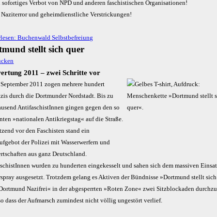
n sofortiges Verbot von NPD und anderen faschistischen Organisationen!
 Naziterror und geheimdienstliche Verstrickungen!
rlesen: Buchenwald Selbstbefreiung
mund stellt sich quer
ertung 2011 – zwei Schritte vor
 September 2011 zogen mehrere hundert
zis durch die Dortmunder Nordstadt. Bis zu
ausend AntifaschistInnen gingen gegen den so
ten »nationalen Antikriegstag« auf die Straße.
tzend vor den Faschisten stand ein
ufgebot der Polizei mit Wasserwerfern und
rtschaften aus ganz Deutschland.
aschistInnen wurden zu hunderten eingekesselt und sahen sich dem massiven Einsa
rspray ausgesetzt. Trotzdem gelang es Aktiven der Bündnisse »Dortmund stellt sic
Dortmund Nazifrei« in der abgesperrten »Roten Zone« zwei Sitzblockaden durchzu
so dass der Aufmarsch zumindest nicht völlig ungestört verlief.