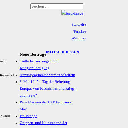
Startseite
Termine
Weblinks
Archiv
Impressum & Datenschutz
INFO SCHLIESSEN
Neue Beiträge
 des
Tödliche Kürzungen und
Kriegsertüchtigung
Armutsprogramme werden scheitern
 Buchenwald
8. Mai 1945 – Tag der Befreiung
Europas von Faschismus und Krieg –
und heute?
Rote Maifeier der DKP Köln am 9.
Mai!
Preisstopp!
Gruppen- und Kulturabend der