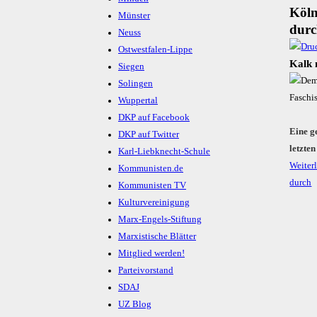
Köln
Münster
dur
Neuss
Ostwestfalen-Lippe
Kalk 
Siegen
Solingen
Wuppertal
DKP auf Facebook
Eine g
DKP auf Twitter
letzte
Karl-Liebknecht-Schule
Weiter
Kommunisten.de
durch
Kommunisten TV
Kulturvereinigung
Marx-Engels-Stiftung
Marxistische Blätter
Mitglied werden!
Parteivorstand
SDAJ
UZ Blog