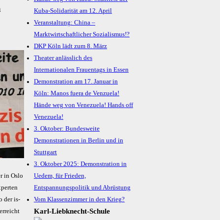
a
Kuba-Solidarität am 12. April
Veranstaltung: China –
Marktwirtschaftlicher Sozialismus!?
DKP Köln lädt zum 8. März
Theater anlässlich des
Internationalen Frauentags in Essen
Demonstration am 17. Januar in
Köln: Manos fuera de Venzuela!
Hände weg von Venezuela! Hands off
Venezuela!
3. Oktober: Bundesweite
Demonstrationen in Berlin und in
Stuttgart
3. Oktober 2025: Demonstration in
r in Oslo
Uedem, für Frieden,
­per­ten
Entspannungspolitik und Abrüstung
o der is­
Vom Klassenzimmer in den Krieg?
Karl-Liebknecht-­Schule
er­reicht