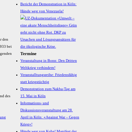
Bericht der Demonstration in Köln:
Hände weg von Venezuela!
ür den
933 bei
Termine
olgenden
Veranstaltung in Bonn: Den Dritten
Weltkrieg verhindern!
Veranstalltungsreihe: Friedensfähig
statt kriegstüchtig
Demonstration zum Nakba-Tag am
und des
15. Mai in Köln
Informations- und
Diskussionsveranstaltung am 28.
nung
April in Köln: «Against War – Gegen
Krieg»!
Hände weg von Kuba! Manifest der