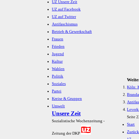
UZ Unsere Zeit
UZ auf Facebook
UZ auf Twitter
Antifaschismus
Betrieb & Gewerkschaft
Frauen
Frieden
Jugend
Kultur
Wahlen
Politik
Weiter
Soziales
Köln: 
Partei
Branda
Kreise & Gruppen
Antifas
Umwelt
Leverk
Unsere Zeit
Seite 
Sozialistische Wochenzeitung -
Start
Zurüc
Zeitung der DKP