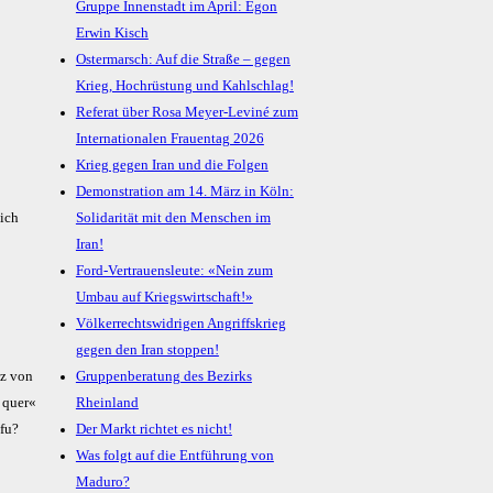
Gruppe Innenstadt im April: Egon
Erwin Kisch
Ostermarsch: Auf die Straße – gegen
Krieg, Hochrüstung und Kahlschlag!
Referat über Rosa Meyer-Leviné zum
Internationalen Frauentag 2026
Krieg gegen Iran und die Folgen
Demonstration am 14. März in Köln:
Solidarität mit den Menschen im
Iran!
Ford-Vertrauensleute: «Nein zum
Umbau auf Kriegswirtschaft!»
Völkerrechtswidrigen Angriffskrieg
gegen den Iran stoppen!
tz von
Gruppenberatung des Bezirks
h quer«
Rheinland
fu?
Der Markt richtet es nicht!
Was folgt auf die Entführung von
Maduro?