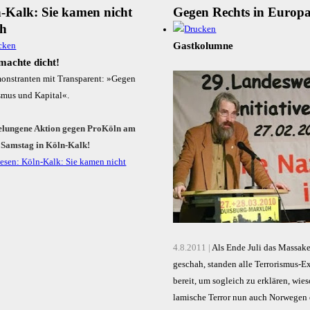
-Kalk: Sie kamen nicht
Gegen Rechts in Europ
ch
Gastkolumne
machte dicht!
elungene Aktion gegen ProKöln am
n Samstag in Köln-Kalk!
lesen: Köln-Kalk: Sie kamen nicht
4.8.2011 |
Als Ende Juli das Mas­sa­ke
geschah, stan­den alle Ter­ro­ris­mus-Ex
bereit, um so­gleich zu erklä­ren, wie­s
la­mi­sche Ter­ror nun auch Nor­we­gen 