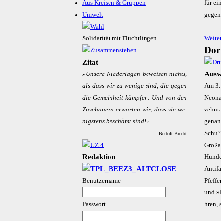
Aus Kreisen & Gruppen
für ei
Umwelt
gegen
Solidarität mit Flüchtlingen
Weite
Dort
Zitat
Ausw
»Un­se­re Nie­der­la­gen be­wei­sen nichts,
als dass wir zu we­ni­ge sind, die ge­gen
Am 3.
die Ge­mein­heit kämp­fen. Und von den
Neona
Zu­schau­ern er­war­ten wir, dass sie we­
zehnt
nigs­tens be­schämt sind!«
genann
Schu?
Bertolt Brecht
Großa
Redaktion
Hunde
Antif
Benutzername
Pfeffe
und »
Passwort
hren, 