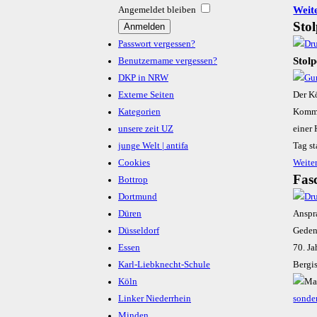
Weite
Angemeldet bleiben
Sto
Passwort vergessen?
Stol
Benutzername vergessen?
DKP in NRW
Externe Seiten
Der Kö
Kategorien
Kommu
unsere zeit UZ
einer 
junge Welt | antifa
Tag st
Cookies
Weiter
Fas
Bottrop
Dortmund
Düren
Anspr
Düsseldorf
Gedenk
Essen
70. Ja
Karl-Liebknecht-Schule
Bergi
Köln
Linker Niederrhein
sonde
Minden