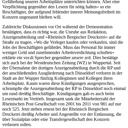
Gefährdung unserer Arbeitsplätze unterrichten können. Aber eine
Verpflichtung gegenüber den Lesern für nötig halten« so ein
Beschäftigter, der aufgrund fehlender innerer Meinungsfreiheit im
Konzern ungenannt bleiben will.
Zahlreiche Diskussionen vor Ort während der Demonstration
bestätigten, dass es richtig war, die Unruhe aus Redaktion,
Anzeigenabteilung und »Rheinisch Bergischer Druckerei« auf die
Straße zu tragen. »Wo die Verleger kaufen oder verkaufen, sind die
Jobs der Beschäftigten gefährdet. Muss das Personal für immer
weniger Geld und zunehmender Arbeitsverdichtung schuften«
erklärte ein ver.di Sprecher gegenüber
unsere zeit.
Dies bestätige
sich auch bei der Westdeutschen Zeitung (WZ) in Wuppertal. Seit
der Übernahme der dortigen Anzeigenabteilung durch die RP und
der anschließenden Ausgliederung nach Düsseldorf verloren in der
Stadt an der Wupper fünfzig Kolleginnen und Kollegen ihren
Arbeitsplatz. Kaum waren diese Kündigungen ausgesprochen,
schrumpfte die Anzeigenabteilung der RP in Düsseldorf noch einmal
um rund dreißig Beschäftigte. Kündigungen gab es auch beim
Lesermarkt im Vertrieb. Insgesamt sank die Mitarbeiterzahl der
Rheinischen Post Gesellschaft von 2001 bis 2011 von 981 auf nur
noch 525. Jetzt stehen erneut bei der Rheinisch Bergischen
Druckerei dreißig Arbeiter und Angestellte vor der Entlassung, die
über Sozialplan oder eine Transfergesellschaft den Konzern
verlassen sollen.