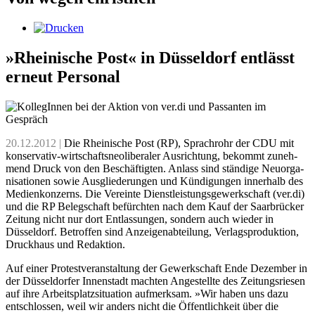
»Rheinische Post« in Düsseldorf entlässt
erneut Personal
20.12.2012 |
Die Rheinische Post (RP), Sprach­rohr der CDU mit
konser­va­tiv-wirt­schafts­neolibe­raler Aus­rich­tung, bekommt zuneh­
mend Druck von den Beschäf­tigten. Anlass sind stän­dige Neu­orga­
ni­sa­tio­nen sowie Ausglie­derun­gen und Kündi­gun­gen inner­halb des
Medien­kon­zerns. Die Vereinte Dienst­leis­tungs­ge­werk­schaft (ver.di)
und die RP Beleg­schaft befürch­ten nach dem Kauf der Saar­brü­cker
Zeitung nicht nur dort Entlas­sungen, sondern auch wieder in
Düssel­dorf. Betrof­fen sind Anzei­gen­abtei­lung, Verlags­pro­duk­tion,
Druck­haus und Redaktion.
Auf einer Protestveranstaltung der Gewerkschaft Ende Dezember in
der Düsseldorfer Innenstadt machten Angestellte des Zeitungsriesen
auf ihre Arbeitsplatzsituation aufmerksam. »Wir haben uns dazu
entschlossen, weil wir anders nicht die Öffentlichkeit über die