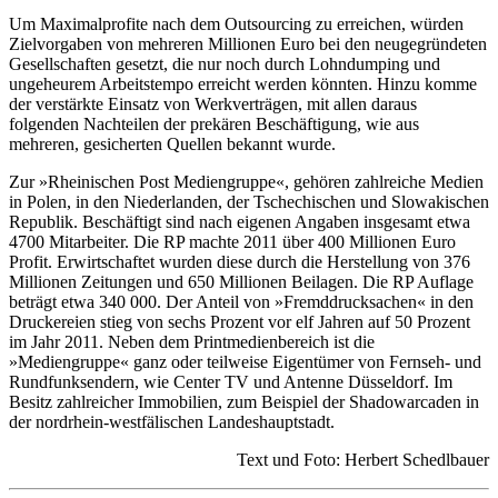
Um Maximalprofite nach dem Outsourcing zu erreichen, würden
Zielvorgaben von mehreren Millionen Euro bei den neugegründeten
Gesellschaften gesetzt, die nur noch durch Lohndumping und
ungeheurem Arbeitstempo erreicht werden könnten. Hinzu komme
der verstärkte Einsatz von Werkverträgen, mit allen daraus
folgenden Nachteilen der prekären Beschäftigung, wie aus
mehreren, gesicherten Quellen bekannt wurde.
Zur »Rheinischen Post Mediengruppe«, gehören zahlreiche Medien
in Polen, in den Niederlanden, der Tschechischen und Slowakischen
Republik. Beschäftigt sind nach eigenen Angaben insgesamt etwa
4700 Mitarbeiter. Die RP machte 2011 über 400 Millionen Euro
Profit. Erwirtschaftet wurden diese durch die Herstellung von 376
Millionen Zeitungen und 650 Millionen Beilagen. Die RP Auflage
beträgt etwa 340 000. Der Anteil von »Fremddrucksachen« in den
Druckereien stieg von sechs Prozent vor elf Jahren auf 50 Prozent
im Jahr 2011. Neben dem Printmedienbereich ist die
»Mediengruppe« ganz oder teilweise Eigentümer von Fernseh- und
Rundfunksendern, wie Center TV und Antenne Düsseldorf. Im
Besitz zahlreicher Immobilien, zum Beispiel der Shadowarcaden in
der nordrhein-westfälischen Landeshauptstadt.
Text und Foto: Herbert Schedlbauer