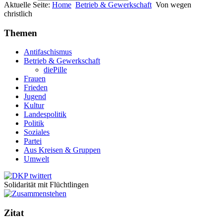
Aktuelle Seite:
Home
Betrieb & Gewerkschaft
Von wegen
christlich
Themen
Antifaschismus
Betrieb & Gewerkschaft
diePille
Frauen
Frieden
Jugend
Kultur
Landespolitik
Politik
Soziales
Partei
Aus Kreisen & Gruppen
Umwelt
Solidarität mit Flüchtlingen
Zitat