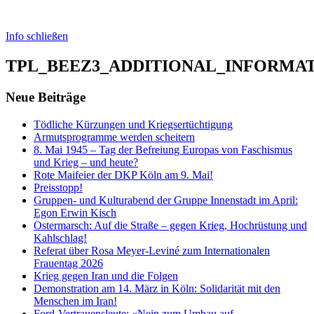
Info schließen
TPL_BEEZ3_ADDITIONAL_INFORMA
Neue Beiträge
Tödliche Kürzungen und Kriegsertüchtigung
Armutsprogramme werden scheitern
8. Mai 1945 – Tag der Befreiung Europas von Faschismus
und Krieg – und heute?
Rote Maifeier der DKP Köln am 9. Mai!
Preisstopp!
Gruppen- und Kulturabend der Gruppe Innenstadt im April:
Egon Erwin Kisch
Ostermarsch: Auf die Straße – gegen Krieg, Hochrüstung und
Kahlschlag!
Referat über Rosa Meyer-Leviné zum Internationalen
Frauentag 2026
Krieg gegen Iran und die Folgen
Demonstration am 14. März in Köln: Solidarität mit den
Menschen im Iran!
Ford-Vertrauensleute: «Nein zum Umbau auf