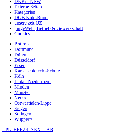
DKP in NRW
Externe Seiten
Kategorien
DGB Köln-Bonn
unsere zeit UZ
jungeWelt | Betrieb & Gewerkschaft
Cookies
Bottrop
Dortmund
Düren
Düsseldorf
Essen
Karl-Liebknecht-Schule
Köln
Linker Niederrhein
Minden
Münster
Neuss
Ostwestfalen-Lippe
Siegen
Solingen
Wuppertal
TPL_BEEZ3_NEXTTAB