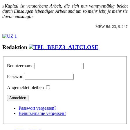
»Ka­pi­tal ist ver­stor­be­ne Ar­beit, die sich nur vam­pyr­mä­ßig be­lebt
durch Ein­sau­gen le­ben­di­ger Ar­beit und um so mehr lebt, je mehr sie
da­von ein­saugt.«
MEW Bd. 23, S. 247
Redaktion
Benutzername
Passwort
Angemeldet bleiben
Passwort vergessen?
Benutzername vergessen?