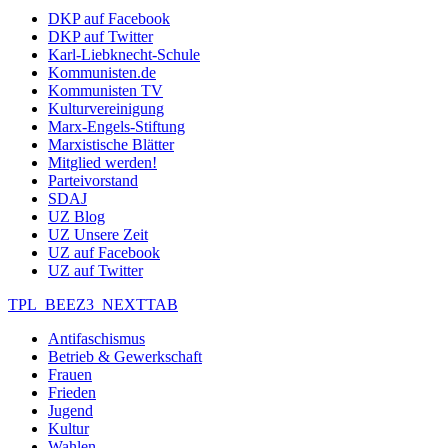
DKP auf Facebook
DKP auf Twitter
Karl-Liebknecht-Schule
Kommunisten.de
Kommunisten TV
Kulturvereinigung
Marx-Engels-Stiftung
Marxistische Blätter
Mitglied werden!
Parteivorstand
SDAJ
UZ Blog
UZ Unsere Zeit
UZ auf Facebook
UZ auf Twitter
TPL_BEEZ3_NEXTTAB
Antifaschismus
Betrieb & Gewerkschaft
Frauen
Frieden
Jugend
Kultur
Wahlen