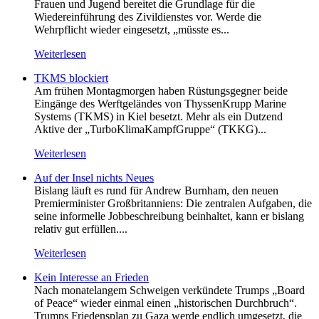
Frauen und Jugend bereitet die Grundlage für die
Wiedereinführung des Zivildienstes vor. Werde die
Wehrpflicht wieder eingesetzt, „müsste es...
Weiterlesen
TKMS blockiert
Am frühen Montagmorgen haben Rüstungsgegner beide
Eingänge des Werftgeländes von ThyssenKrupp Marine
Systems (TKMS) in Kiel besetzt. Mehr als ein Dutzend
Aktive der „TurboKlimaKampfGruppe“ (TKKG)...
Weiterlesen
Auf der Insel nichts Neues
Bislang läuft es rund für Andrew Burnham, den neuen
Premierminister Großbritanniens: Die zentralen Aufgaben, die
seine informelle Jobbeschreibung beinhaltet, kann er bislang
relativ gut erfüllen....
Weiterlesen
Kein Inte­resse an Frieden
Nach monatelangem Schweigen verkündete Trumps „Board
of Peace“ wieder einmal einen „historischen Durchbruch“.
Trumps Friedensplan zu Gaza werde endlich umgesetzt, die