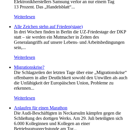
Elektronikherstellers Samsung verlor an nur einem Tag
13 Prozent. Das „Handelsblatt“...
Weiterlesen
Alle Zeichen stehn auf Frieden(stage)
In drei Wochen finden in Berlin die UZ-Friedestage der DKP
statt – sie werden ein Mutmacher in Zeiten des
Generalangriffs auf unsere Lebens- und Arbeitsbedingungen
sein,...
Weiterlesen
Migrationskrise?
Die Schlagzeilen der letzten Tage über eine „Migrationskrise“
offenbaren in aller Deutlichkeit sowohl den Unwillen als auch
die Unfähigkeit der Europäischen Union, Probleme zu
erkennen...
Weiterlesen
Anlaufen für einen Marathon
Die Audi-Beschäftigten in Neckarsulm kämpfen gegen die
Schließung des dortigen Werks. Am 29. Juli beteiligten sich
6.000 Kolleginnen und Kollegen an einer
Betriebsratssprechstunde am Tor...