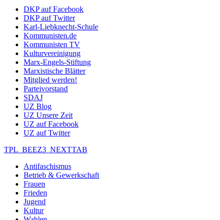
DKP auf Facebook
DKP auf Twitter
Karl-Liebknecht-Schule
Kommunisten.de
Kommunisten TV
Kulturvereinigung
Marx-Engels-Stiftung
Marxistische Blätter
Mitglied werden!
Parteivorstand
SDAJ
UZ Blog
UZ Unsere Zeit
UZ auf Facebook
UZ auf Twitter
TPL_BEEZ3_NEXTTAB
Antifaschismus
Betrieb & Gewerkschaft
Frauen
Frieden
Jugend
Kultur
Wahlen