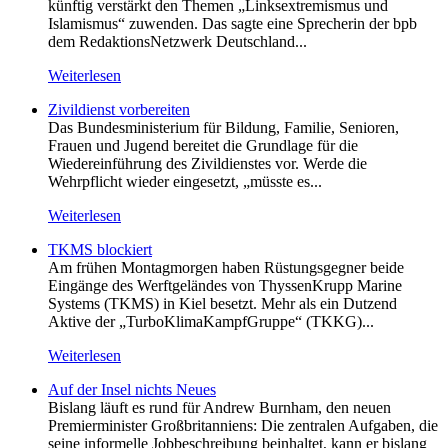
künftig verstärkt den Themen „Linksextremismus und
Islamismus“ zuwenden. Das sagte eine Sprecherin der bpb
dem RedaktionsNetzwerk Deutschland...
Weiterlesen
Zivildienst vorbereiten
Das Bundesministerium für Bildung, Familie, Senioren,
Frauen und Jugend bereitet die Grundlage für die
Wiedereinführung des Zivildienstes vor. Werde die
Wehrpflicht wieder eingesetzt, „müsste es...
Weiterlesen
TKMS blockiert
Am frühen Montagmorgen haben Rüstungsgegner beide
Eingänge des Werftgeländes von ThyssenKrupp Marine
Systems (TKMS) in Kiel besetzt. Mehr als ein Dutzend
Aktive der „TurboKlimaKampfGruppe“ (TKKG)...
Weiterlesen
Auf der Insel nichts Neues
Bislang läuft es rund für Andrew Burnham, den neuen
Premierminister Großbritanniens: Die zentralen Aufgaben, die
seine informelle Jobbeschreibung beinhaltet, kann er bislang