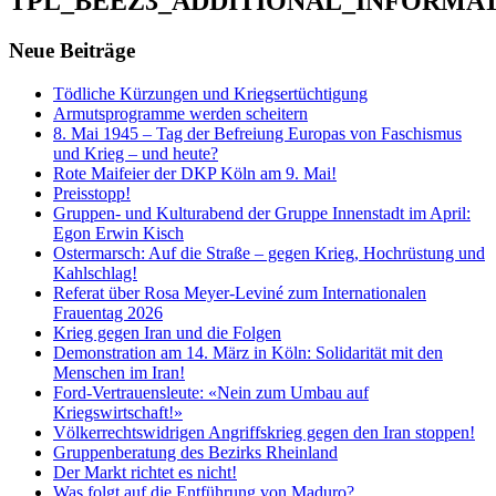
TPL_BEEZ3_ADDITIONAL_INFORMA
Neue Beiträge
Tödliche Kürzungen und Kriegsertüchtigung
Armutsprogramme werden scheitern
8. Mai 1945 – Tag der Befreiung Europas von Faschismus
und Krieg – und heute?
Rote Maifeier der DKP Köln am 9. Mai!
Preisstopp!
Gruppen- und Kulturabend der Gruppe Innenstadt im April:
Egon Erwin Kisch
Ostermarsch: Auf die Straße – gegen Krieg, Hochrüstung und
Kahlschlag!
Referat über Rosa Meyer-Leviné zum Internationalen
Frauentag 2026
Krieg gegen Iran und die Folgen
Demonstration am 14. März in Köln: Solidarität mit den
Menschen im Iran!
Ford-Vertrauensleute: «Nein zum Umbau auf
Kriegswirtschaft!»
Völkerrechtswidrigen Angriffskrieg gegen den Iran stoppen!
Gruppenberatung des Bezirks Rheinland
Der Markt richtet es nicht!
Was folgt auf die Entführung von Maduro?