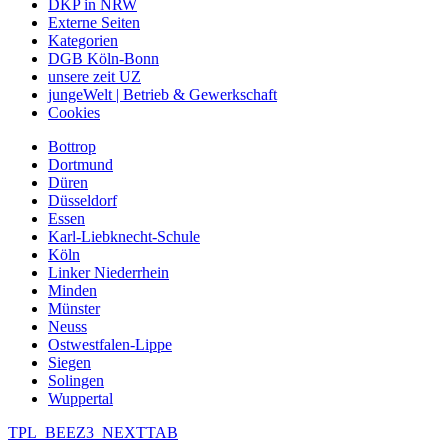
DKP in NRW
Externe Seiten
Kategorien
DGB Köln-Bonn
unsere zeit UZ
jungeWelt | Betrieb & Gewerkschaft
Cookies
Bottrop
Dortmund
Düren
Düsseldorf
Essen
Karl-Liebknecht-Schule
Köln
Linker Niederrhein
Minden
Münster
Neuss
Ostwestfalen-Lippe
Siegen
Solingen
Wuppertal
TPL_BEEZ3_NEXTTAB