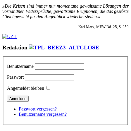
»Die Kri­sen sind im­mer nur mo­men­ta­ne ge­walt­sa­me Lö­sun­gen der
vor­hand­nen Wi­der­sprü­che, ge­walt­sa­me Erup­tio­nen, die das ge­stör­te
Gleich­ge­wicht für den Au­gen­blick wie­der­her­stel­len.«
Karl Marx, MEW Bd. 25, S. 259
Redaktion
Benutzername
Passwort
Angemeldet bleiben
Passwort vergessen?
Benutzername vergessen?