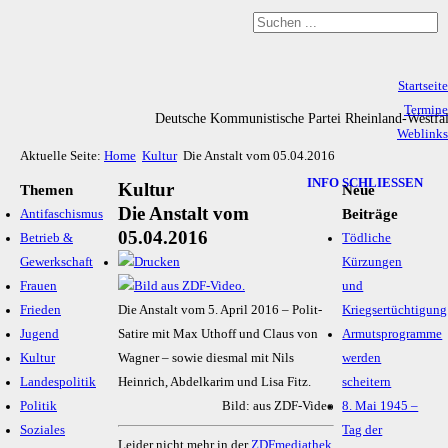
Startseite
Termine
Deutsche Kommunistische Partei Rheinland-Westfa
Weblinks
Aktuelle Seite:
Home
Kultur
Die Anstalt vom 05.04.2016
Archiv
Impressum & Datenschutz
INFO SCHLIESSEN
Kultur
Themen
Neue
Die Anstalt vom
Beiträge
Antifaschismus
05.04.2016
Betrieb &
Tödliche
Gewerkschaft
Kürzungen
Frauen
und
Frieden
Die Anstalt vom 5. April 2016 – Polit-
Kriegsertüchtigung
Jugend
Satire mit Max Uthoff und Claus von
Armutsprogramme
Kultur
Wagner – sowie diesmal mit Nils
werden
Landespolitik
Heinrich, Abdelkarim und Lisa Fitz.
scheitern
Politik
Bild: aus ZDF-Video
8. Mai 1945 –
Soziales
Tag der
Leider nicht mehr in der
ZDFmediathek