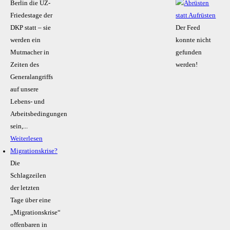
Berlin die UZ-
Friedestage der
DKP statt – sie
Der Feed
werden ein
konnte nicht
Mutmacher in
gefunden
Zeiten des
werden!
Generalangriffs
auf unsere
Lebens- und
Arbeitsbedingungen
sein,...
Weiterlesen
Migrationskrise?
Die
Schlagzeilen
der letzten
Tage über eine
„Migrationskrise“
offenbaren in