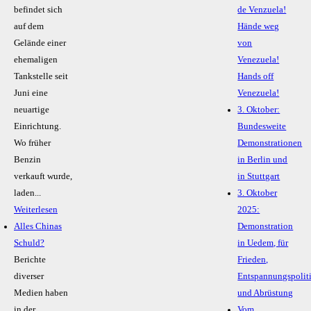
befindet sich
de Venzuela!
auf dem
Hände weg
Gelände einer
von
ehemaligen
Venezuela!
Tankstelle seit
Hands off
Juni eine
Venezuela!
neuartige
3. Oktober:
Einrichtung.
Bundesweite
Wo früher
Demonstrationen
Benzin
in Berlin und
verkauft wurde,
in Stuttgart
laden...
3. Oktober
Weiterlesen
2025:
Alles Chinas
Demonstration
Schuld?
in Uedem, für
Berichte
Frieden,
diverser
Entspannungspolit
Medien haben
und Abrüstung
in der
Vom