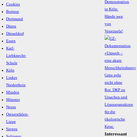
Demonstration
Cookies
in Köln:
Bottrop
Hände weg
Dortmund
von
Düren
Venezuela!
Düsseldorf
Essen
Karl-
Liebknecht-
Schule
Köln
Linker
Niederrhein
Minden
Münster
Neuss
Ostwestfalen-
Lippe
Siegen
Interessant
Solingen