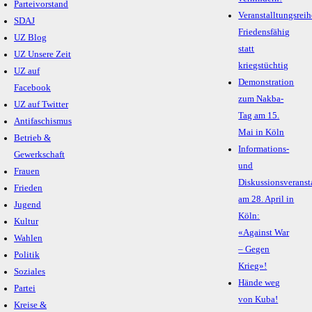
Parteivorstand
Veranstalltungsreih
SDAJ
Friedensfähig
UZ Blog
statt
UZ Unsere Zeit
kriegstüchtig
UZ auf
Demonstration
Facebook
zum Nakba-
UZ auf Twitter
Tag am 15.
Antifaschismus
Mai in Köln
Betrieb &
Informations-
Gewerkschaft
und
Frauen
Diskussionsveranst
Frieden
am 28. April in
Jugend
Köln:
Kultur
«Against War
Wahlen
– Gegen
Politik
Krieg»!
Soziales
Hände weg
Partei
von Kuba!
Kreise &