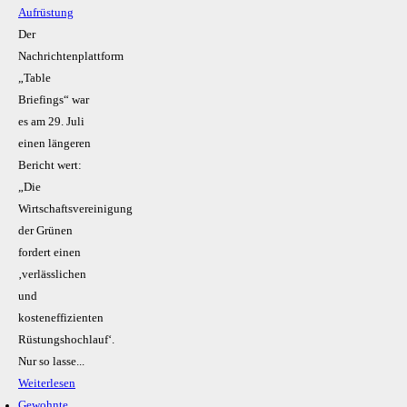
Aufrüstung
Der
Nachrichtenplattform
„Table
Briefings“ war
es am 29. Juli
einen längeren
Bericht wert:
„Die
Wirtschaftsvereinigung
der Grünen
fordert einen
‚verlässlichen
und
kosteneffizienten
Rüstungshochlauf‘.
Nur so lasse...
Weiterlesen
Gewohnte