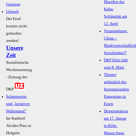
Manifest der
Gruppen
Kuba-
Umwelt
Solidarität am
Der Feed
12. April
konnte nicht
Veranstaltung:
gefunden
China –
werden!
Marktwirtschaftlic
Unsere
Sozialismus!?
Zeit
DKP Köln lädt
Sozialistische
zum 8. März
Wochenzeitung
Theater
- Zeitung der
anlässlich des
DKP
Internationalen
Solarenergie
Frauentags in
und „kreativer
Essen
Widerstand“
Demonstration
Im Stadtteil
am 17. Januar
Alcides Pino in
in Köln:
Holguín
Manos fuera