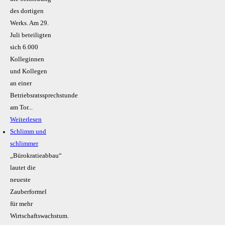
des dortigen
Werks. Am 29.
Juli beteiligten
sich 6.000
Kolleginnen
und Kollegen
an einer
Betriebsratssprechstunde
am Tor...
Weiterlesen
Schlimm und
schlimmer
„Bürokratieabbau“
lautet die
neueste
Zauberformel
für mehr
Wirtschaftswachstum.