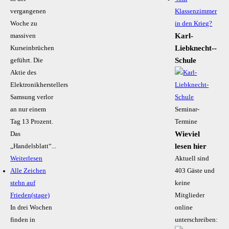
vergangenen
Klassenzimmer
Woche zu
in den Krieg?
Karl-
massiven
Liebknecht-­
Kurseinbrüchen
Schule
geführt. Die
Aktie des
Elektronikherstellers
Samsung verlor
an nur einem
Seminar-
Tag 13 Prozent.
Termine
Wieviel
Das
lesen hier
„Handelsblatt“...
Weiterlesen
Aktuell sind
Alle Zeichen
403 Gäste und
stehn auf
keine
Frieden(stage)
Mitglieder
In drei Wochen
online
finden in
unterschreiben: