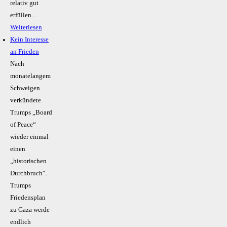
relativ gut
erfüllen....
Weiterlesen
Kein Inte­resse
an Frieden
Nach
monatelangem
Schweigen
verkündete
Trumps „Board
of Peace“
wieder einmal
einen
„historischen
Durchbruch“.
Trumps
Friedensplan
zu Gaza werde
endlich