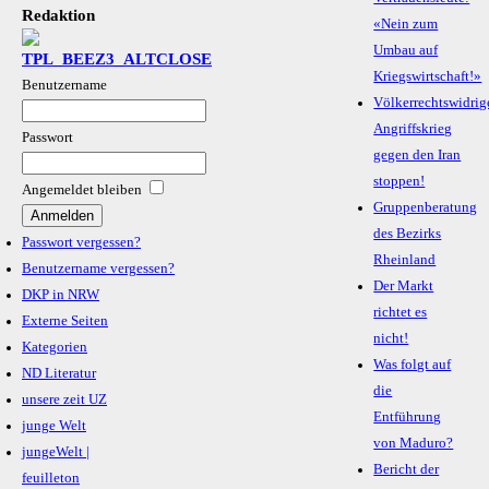
Redaktion
«Nein zum
Umbau auf
Kriegswirtschaft!»
Benutzername
Völkerrechtswidrig
Angriffskrieg
Passwort
gegen den Iran
stoppen!
Angemeldet bleiben
Gruppenberatung
des Bezirks
Passwort vergessen?
Rheinland
Benutzername vergessen?
Der Markt
DKP in NRW
richtet es
Externe Seiten
nicht!
Kategorien
Was folgt auf
ND Literatur
die
unsere zeit UZ
Entführung
junge Welt
von Maduro?
jungeWelt |
Bericht der
feuilleton