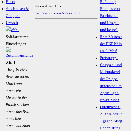
Partei
Befreiung
aber auf YouTube:
Aus Kreisen &
Europas von
Die-Anstalt-vom-5-April-2016
Gruppen
Faschismus
Umwelt
und Krieg –
und heute?
Solidarität mit
Rote Maifeier
Flüchtlingen
der DKP Köln
am 9. Mai!
Preisstopp!
Zitat
Gruppen- und
»Es gibt viele
Kulturabend
Arten zu töten.
der Gruppe
Man kann
Innenstadt im
einem ein
April: Egon
Messer in den
Erwin Kisch
Bauch stechen,
Ostermarsch:
einem das Brot
Auf die Straße
entziehen,
– gegen Krieg,
einen von einer
Hochrüstung