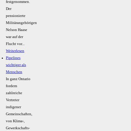
festgenommen.
Der
pensionierte
Militärangehörigen
Nelson Haase
war auf der
Flucht vor...
Weiterlesen
Pipelines
wichtiger als
Menschen
In ganz Ontario
fordern
zahlreiche
Vertreter
indigener
Gemeinschaften,
von Klima-,
Gewerkschafts-