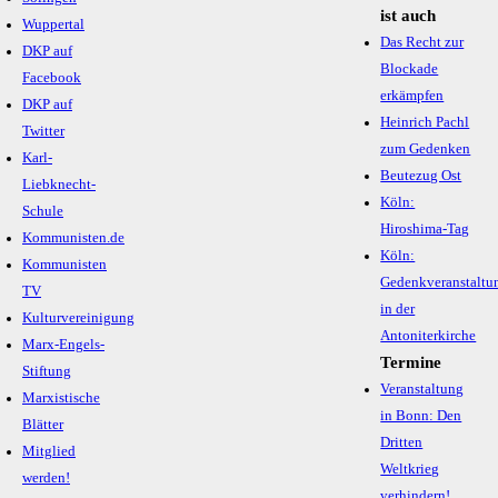
ist auch
Wuppertal
Das Recht zur
DKP auf
Blockade
Facebook
erkämpfen
DKP auf
Heinrich Pachl
Twitter
zum Gedenken
Karl-
Beutezug Ost
Liebknecht-
Köln:
Schule
Hiroshima-Tag
Kommunisten.de
Köln:
Kommunisten
Gedenkveranstaltu
TV
in der
Kulturvereinigung
Antoniterkirche
Marx-Engels-
Termine
Stiftung
Veranstaltung
Marxistische
in Bonn: Den
Blätter
Dritten
Mitglied
Weltkrieg
werden!
verhindern!