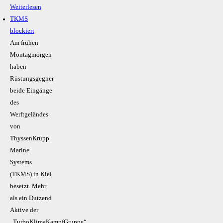
Weiterlesen
TKMS
blockiert
Am frühen
Montagmorgen
haben
Rüstungsgegner
beide Eingänge
des
Werftgeländes
von
ThyssenKrupp
Marine
Systems
(TKMS) in Kiel
besetzt. Mehr
als ein Dutzend
Aktive der
„TurboKlimaKampfGruppe“