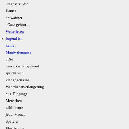
umgesetzt, die
Hamas
entwaffnet.
„Gaza gehört...
Weiterlesen
Jugend ist
keine
Manövriermasse
„Die
Gewerkschaftsjugend
spricht sich
klar gegen eine
Wehrdienstverlängerung
aus. Für junge
Menschen
zählt heute
jeder Monat.
Späterer
Einstieg ins