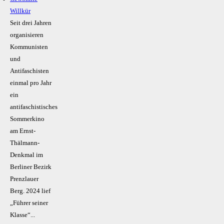
Willkür
Seit drei Jahren
organisieren
Kommunisten
und
Antifaschisten
einmal pro Jahr
ein
antifaschistisches
Sommerkino
am Ernst-
Thälmann-
Denkmal im
Berliner Bezirk
Prenzlauer
Berg. 2024 lief
„Führer seiner
Klasse“...