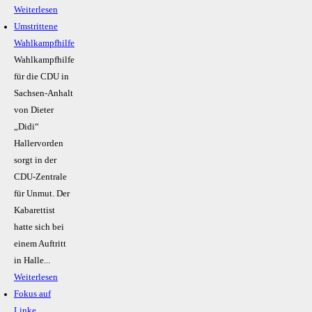
Weiterlesen
Umstrittene
Wahlkampfhilfe
Wahlkampfhilfe
für die CDU in
Sachsen-Anhalt
von Dieter
„Didi“
Hallervorden
sorgt in der
CDU-Zentrale
für Unmut. Der
Kabarettist
hatte sich bei
einem Auftritt
in Halle...
Weiterlesen
Fokus auf
Linke