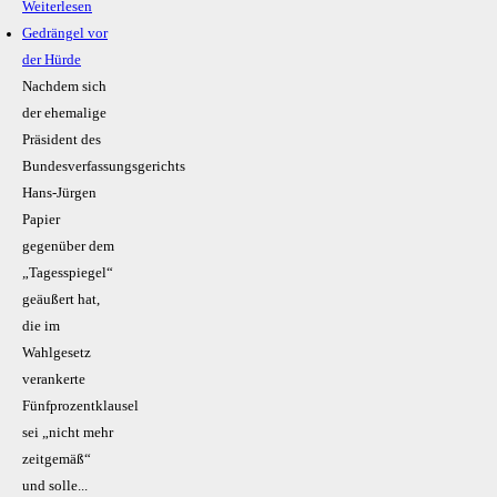
Weiterlesen
Gedrängel vor
der Hürde
Nachdem sich
der ehemalige
Präsident des
Bundesverfassungsgerichts
Hans-Jürgen
Papier
gegenüber dem
„Tagesspiegel“
geäußert hat,
die im
Wahlgesetz
verankerte
Fünfprozentklausel
sei „nicht mehr
zeitgemäß“
und solle...