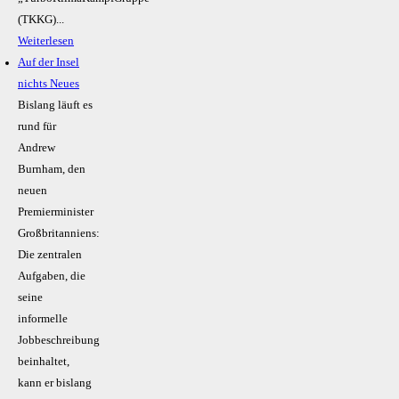
(TKKG)...
Weiterlesen
Auf der Insel
nichts Neues
Bislang läuft es
rund für
Andrew
Burnham, den
neuen
Premierminister
Großbritanniens:
Die zentralen
Aufgaben, die
seine
informelle
Jobbeschreibung
beinhaltet,
kann er bislang