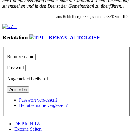
der En­er­gie­er­zeu­gung die­nen, sind der ka­pi­ta­lis­ti­schen Aus­beu­tung
zu ent­zie­hen und in den Dienst der Ge­mein­schaft zu über­füh­ren.«
aus Heidelberger Programm der SPD von 1925
Redaktion
Benutzername
Passwort
Angemeldet bleiben
Passwort vergessen?
Benutzername vergessen?
DKP in NRW
Externe Seiten