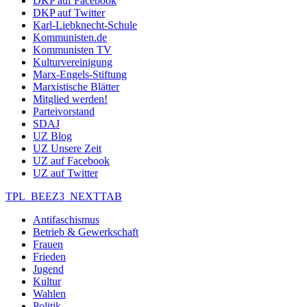
DKP auf Facebook
DKP auf Twitter
Karl-Liebknecht-Schule
Kommunisten.de
Kommunisten TV
Kulturvereinigung
Marx-Engels-Stiftung
Marxistische Blätter
Mitglied werden!
Parteivorstand
SDAJ
UZ Blog
UZ Unsere Zeit
UZ auf Facebook
UZ auf Twitter
TPL_BEEZ3_NEXTTAB
Antifaschismus
Betrieb & Gewerkschaft
Frauen
Frieden
Jugend
Kultur
Wahlen
Politik