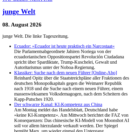
junge Welt
08. August 2026
junge Welt. Die linke Tageszeitung.
Ecuador: »Ecuador ist heute praktisch ein Narcostaat«
Die Parlamentsabgeordnete Jahiren Noriega von der
ecuadorianischen Oppositionspartei Revolución Ciudadana
spricht über Spardiktate, Trump-Kuschelei, Gewalt und
Autoritarismus unter der Noboa-Regierung.
Klassiker: Suche nach dem neuen Führer [Online-Abo]
Reinhard Opitz über die Staatstreichpläne aller Fraktionen des
deutschen Monopolkapitals gegen die Weimarer Republik
nach 1918 und die Suche nach einem neuen Führer, einem
massenwirksamen Volksdemagogen, nach dem Scheitern des
Kapp-Putsches 1920.
Der schwarze Kanal: KI-Kompetenz aus China
Am Montag meldet das Handelsblatt, Deutschland habe
»keine KI-Kompetenz«. Am Mittwoch berichtet die FAZ von
Konsequenzen: Das chinesische KI-Modell von Moonshot AI
soll vor allem hierzulande verkauft werden. Der Spiegel
bemüht Marx, um wieder einmal den Untergang