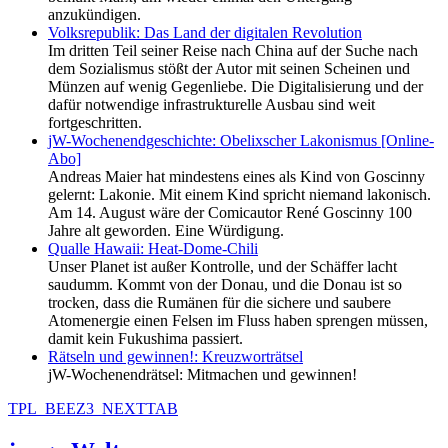
anzukündigen.
Volksrepublik: Das Land der digitalen Revolution
Im dritten Teil seiner Reise nach China auf der Suche nach
dem Sozialismus stößt der Autor mit seinen Scheinen und
Münzen auf wenig Gegenliebe. Die Digitalisierung und der
dafür notwendige infrastrukturelle Ausbau sind weit
fortgeschritten.
jW-Wochenendgeschichte: Obelixscher Lakonismus [Online-
Abo]
Andreas Maier hat mindestens eines als Kind von Goscinny
gelernt: Lakonie. Mit einem Kind spricht niemand lakonisch.
Am 14. August wäre der Comicautor René Goscinny 100
Jahre alt geworden. Eine Würdigung.
Qualle Hawaii: Heat-Dome-Chili
Unser Planet ist außer Kontrolle, und der Schäffer lacht
saudumm. Kommt von der Donau, und die Donau ist so
trocken, dass die Rumänen für die sichere und saubere
Atomenergie einen Felsen im Fluss haben sprengen müssen,
damit kein Fukushima passiert.
Rätseln und gewinnen!: Kreuzworträtsel
jW-Wochenendrätsel: Mitmachen und gewinnen!
TPL_BEEZ3_NEXTTAB