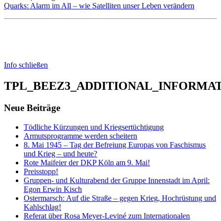
Quarks: Alarm im All – wie Satelliten unser Leben verändern
Info schließen
TPL_BEEZ3_ADDITIONAL_INFORMA
Neue Beiträge
Tödliche Kürzungen und Kriegsertüchtigung
Armutsprogramme werden scheitern
8. Mai 1945 – Tag der Befreiung Europas von Faschismus
und Krieg – und heute?
Rote Maifeier der DKP Köln am 9. Mai!
Preisstopp!
Gruppen- und Kulturabend der Gruppe Innenstadt im April:
Egon Erwin Kisch
Ostermarsch: Auf die Straße – gegen Krieg, Hochrüstung und
Kahlschlag!
Referat über Rosa Meyer-Leviné zum Internationalen