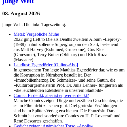
junge Welt
08. August 2026
junge Welt. Die linke Tageszeitung.
Metal: Vergebliche Mühe
2022 ging Left to Die als Deaths zweitem Album »Leprosy«
(1988) Tribut zollende Supergroup an den Start, bestehend
aus Matt Harvey (Exhumed, Gruesome), Gus Rios
(Gruesome), Terry Butler (Obituary) und Rick Rozz
(Massacre).
Landlust: Egersdörfer [Online-Abo]
In gemessenem Ton legte Matthias Egersdörfer dar, wie es um
die Korruption in Nürnberg bestellt ist. Der
»Immobilienherzog Dr. Schmelzer« und seine Gattin, die
»Kulturbürgermeisterin Prof. Dr. Julia Lehner« fungierten als
»die leuchtenden Edelsteine in unserem Stadtbild«.
Comic: Er denkt, aber ist er, wer er denkt?
Manche Comics zeigen Dinge und erzählen Geschichten, die
es im Film nicht zu sehen gibt. Drei groteske Erzählungen
sind beim Splitter-Verlag erschienen. Die Französin Daria
Schmitt hat zwei sonderbare Comics zu H. P. Lovecraft und
René Descartes geschaffen.
Gedicht zeigen: Anämischer Torso »Apolls«