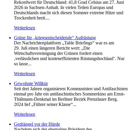
Rekordwert für Deutschland: 41,8 Grad Celsius am 27. Juni
2026 in Sachsen-Anhalt. In vielen Teilen Europas und
Deutschlands macht sich diesen Sommer extreme Hitze und
Trockenheit breit....
Weiterlesen
Grüne für „kriegsentscheidende“ Aufrüstung
Der Nachrichtenplattform „Table Briefings“ war es am
29. Juli einen längeren Bericht wert: „Die
Wirtschaftsvereinigung der Grünen fordert einen
‚verlässlichen und kosteneffizienten Rüstungshochlauf‘. Nur
so lasse...
Weiterlesen
Gewohnte Willkür
Seit drei Jahren organisieren Kommunisten und Antifaschisten
einmal pro Jahr ein antifaschistisches Sommerkino am Ernst-
Thälmann-Denkmal im Berliner Bezirk Prenzlauer Berg.
2024 lief „Führer seiner Klasse“...
Weiterlesen
Gedrängel vor der Hürde
Nachdem sich der ehemalige Präsident des