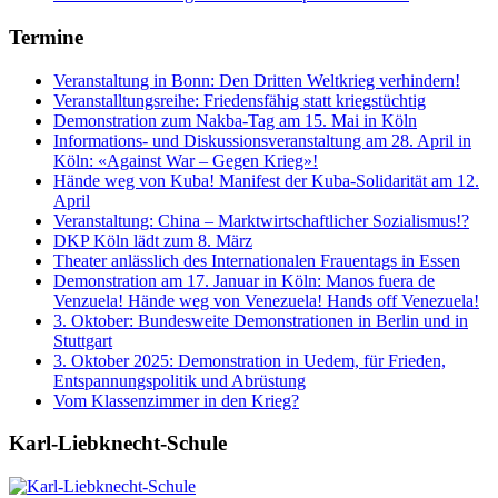
Termine
Veranstaltung in Bonn: Den Dritten Weltkrieg verhindern!
Veranstalltungsreihe: Friedensfähig statt kriegstüchtig
Demonstration zum Nakba-Tag am 15. Mai in Köln
Informations- und Diskussionsveranstaltung am 28. April in
Köln: «Against War – Gegen Krieg»!
Hände weg von Kuba! Manifest der Kuba-Solidarität am 12.
April
Veranstaltung: China – Marktwirtschaftlicher Sozialismus!?
DKP Köln lädt zum 8. März
Theater anlässlich des Internationalen Frauentags in Essen
Demonstration am 17. Januar in Köln: Manos fuera de
Venzuela! Hände weg von Venezuela! Hands off Venezuela!
3. Oktober: Bundesweite Demonstrationen in Berlin und in
Stuttgart
3. Oktober 2025: Demonstration in Uedem, für Frieden,
Entspannungspolitik und Abrüstung
Vom Klassenzimmer in den Krieg?
Karl-Liebknecht-­Schule