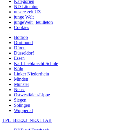
Kategorien
ND Literatur
unsere zeit UZ
junge Welt
jungeWelt | feuilleton
Cookies
Bottrop
Dortmund
Düren
Düsseldorf
Essen
Karl-Liebknecht-Schule
Köln
Linker Niederrhein
Minden
Münster
Neuss
Ostwestfalen-Lippe
Siegen
Solingen
Wuppertal
TPL_BEEZ3_NEXTTAB