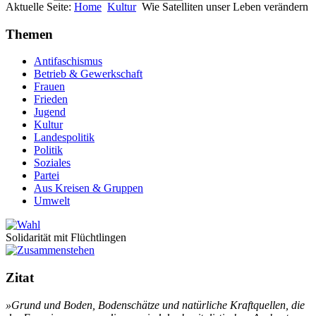
Aktuelle Seite:
Home
Kultur
Wie Satelliten unser Leben verändern
Themen
Antifaschismus
Betrieb & Gewerkschaft
Frauen
Frieden
Jugend
Kultur
Landespolitik
Politik
Soziales
Partei
Aus Kreisen & Gruppen
Umwelt
Solidarität mit Flüchtlingen
Zitat
»Grund und Bo­den, Bo­den­schät­ze und na­tür­li­che Kraft­quel­len, die