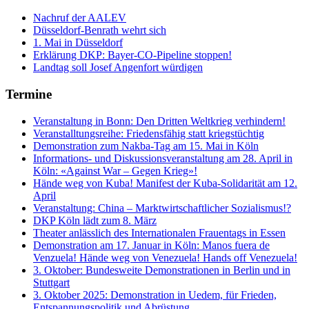
Nachruf der AALEV
Düsseldorf-Benrath wehrt sich
1. Mai in Düsseldorf
Erklärung DKP: Bayer-CO-Pipeline stoppen!
Landtag soll Josef Angenfort würdigen
Termine
Veranstaltung in Bonn: Den Dritten Weltkrieg verhindern!
Veranstalltungsreihe: Friedensfähig statt kriegstüchtig
Demonstration zum Nakba-Tag am 15. Mai in Köln
Informations- und Diskussionsveranstaltung am 28. April in
Köln: «Against War – Gegen Krieg»!
Hände weg von Kuba! Manifest der Kuba-Solidarität am 12.
April
Veranstaltung: China – Marktwirtschaftlicher Sozialismus!?
DKP Köln lädt zum 8. März
Theater anlässlich des Internationalen Frauentags in Essen
Demonstration am 17. Januar in Köln: Manos fuera de
Venzuela! Hände weg von Venezuela! Hands off Venezuela!
3. Oktober: Bundesweite Demonstrationen in Berlin und in
Stuttgart
3. Oktober 2025: Demonstration in Uedem, für Frieden,
Entspannungspolitik und Abrüstung