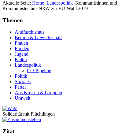
Aktuelle Seite:
Home
Landespolitik
Kommunistinnen und
Kommunisten aus NRW zur EU-Wahl 2019
Themen
Antifaschismus
Betrieb & Gewerkschaft
Frauen
Frieden
Jugend
Kultur
Landespolitik
CO-Pipeline
Politik
Soziales
Partei
Aus Kreisen & Gruppen
Umwelt
Solidarität mit Flüchtlingen
Zitat