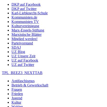
DKP auf Facebook
DKP auf Twitter
Karl-Liebknecht-Schule
Kommunisten.de
Kommunisten TV
Kulturvereinigung
Marx-Engels-Stiftung
Marxistische Blätter
Mitglied werden!
Parteivorstand
SDAJ
UZ Blog
UZ Unsere Zeit
UZ auf Facebook
UZ auf Twitter
TPL_BEEZ3_NEXTTAB
Antifaschismus
Betrieb & Gewerkschaft
Frauen
Frieden
Jugend
Kultur
Wahlen