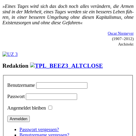
»Ei­nes Ta­ges wird sich das doch noch al­les ver­än­dern, die Ar­men
sind in der Mehr­heit, ei­nes Ta­ges wer­den sie ein bes­se­res Le­ben füh­
ren, in ei­ner bes­se­ren Um­ge­bung oh­ne die­sen Ka­pi­ta­lis­mus, oh­ne
Exis­tenz­sor­gen und oh­ne die­se Ge­fah­ren«
Oscar Niemeyer
(1907–2012)
Architekt
Redaktion
Benutzername
Passwort
Angemeldet bleiben
Passwort vergessen?
Benutzername vergessen?