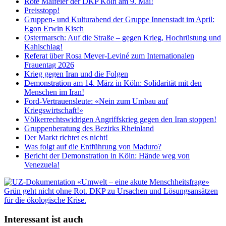
Rote Maifeier der DKP Köln am 9. Mai!
Preisstopp!
Gruppen- und Kulturabend der Gruppe Innenstadt im April:
Egon Erwin Kisch
Ostermarsch: Auf die Straße – gegen Krieg, Hochrüstung und
Kahlschlag!
Referat über Rosa Meyer-Leviné zum Internationalen
Frauentag 2026
Krieg gegen Iran und die Folgen
Demonstration am 14. März in Köln: Solidarität mit den
Menschen im Iran!
Ford-Vertrauensleute: «Nein zum Umbau auf
Kriegswirtschaft!»
Völkerrechtswidrigen Angriffskrieg gegen den Iran stoppen!
Gruppenberatung des Bezirks Rheinland
Der Markt richtet es nicht!
Was folgt auf die Entführung von Maduro?
Bericht der Demonstration in Köln: Hände weg von
Venezuela!
Interessant ist auch