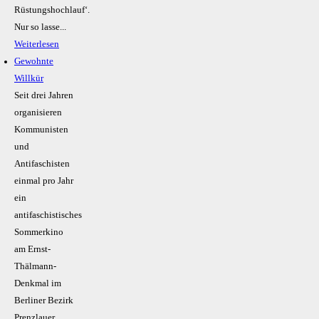
Rüstungshochlauf‘.
Nur so lasse...
Weiterlesen
Gewohnte
Willkür
Seit drei Jahren
organisieren
Kommunisten
und
Antifaschisten
einmal pro Jahr
ein
antifaschistisches
Sommerkino
am Ernst-
Thälmann-
Denkmal im
Berliner Bezirk
Prenzlauer