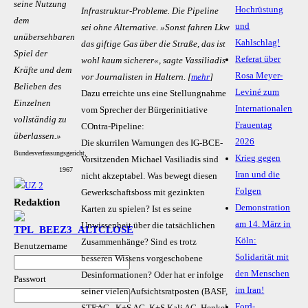
seine Nutzung
Hochrüstung
Infrastruktur-Probleme. Die Pipeline
dem
und
sei ohne Alternative. »Sonst fahren Lkw
unübersehbaren
Kahlschlag!
das giftige Gas über die Straße, das ist
Spiel der
Referat über
wohl kaum sicherer«, sagte Vassiliadis
Kräfte und dem
Rosa Meyer-
vor Journalisten in Haltern. [
mehr
]
Belieben des
Leviné zum
Dazu erreichte uns eine Stellungnahme
Einzelnen
Internationalen
vom Sprecher der Bürgerinitiative
vollständig zu
Frauentag
COntra-Pipeline:
überlassen.»
2026
Die skurrilen Warnungen des IG-BCE-
Bundesverfassungsgericht,
Krieg gegen
Vorsitzenden Michael Vasiliadis sind
1967
Iran und die
nicht akzeptabel. Was bewegt diesen
Folgen
Gewerkschaftsboss mit gezinkten
Redaktion
Demonstration
Karten zu spielen? Ist es seine
am 14. März in
Unwissenheit über die tatsächlichen
Köln:
Zusammenhänge? Sind es trotz
Benutzername
Solidarität mit
besseren Wissens vorgeschobene
den Menschen
Desinformationen? Oder hat er infolge
Passwort
im Iran!
seiner vielen Aufsichtsratposten (BASF,
Ford-