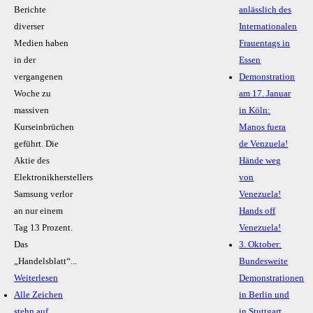
Berichte
anlässlich des
diverser
Internationalen
Medien haben
Frauentags in
in der
Essen
vergangenen
Demonstration
Woche zu
am 17. Januar
massiven
in Köln:
Kurseinbrüchen
Manos fuera
geführt. Die
de Venzuela!
Aktie des
Hände weg
Elektronikherstellers
von
Samsung verlor
Venezuela!
an nur einem
Hands off
Tag 13 Prozent.
Venezuela!
Das
3. Oktober:
„Handelsblatt“...
Bundesweite
Weiterlesen
Demonstrationen
Alle Zeichen
in Berlin und
stehn auf
in Stuttgart