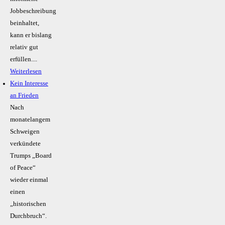
Jobbeschreibung
beinhaltet,
kann er bislang
relativ gut
erfüllen....
Weiterlesen
Kein Inte­resse
an Frieden
Nach
monatelangem
Schweigen
verkündete
Trumps „Board
of Peace“
wieder einmal
einen
„historischen
Durchbruch“.