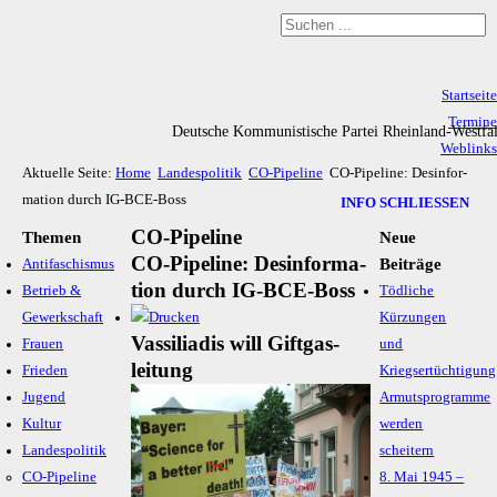
Startseite
Termine
Deutsche Kommunistische Partei Rheinland-Westfa
Weblinks
Aktuelle Seite:
Home
Landespolitik
CO-Pipeline
CO-Pipeline: Des­infor­
Archiv
ma­tion durch IG-BCE-Boss
Impressum & Datenschutz
INFO SCHLIESSEN
CO-Pipeline
Themen
Neue
CO-Pipeline: Des­infor­ma­
Beiträge
Antifaschismus
tion durch IG-BCE-Boss
Betrieb &
Tödliche
Gewerkschaft
Kürzungen
Vassiliadis will Giftgas­
Frauen
und
leitung
Frieden
Kriegsertüchtigung
Jugend
Armutsprogramme
Kultur
werden
Landespolitik
scheitern
CO-Pipeline
8. Mai 1945 –