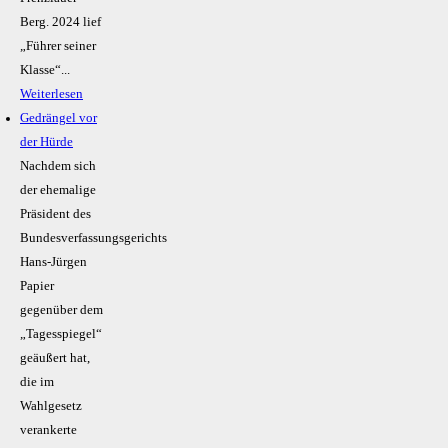
Berg. 2024 lief
„Führer seiner
Klasse“...
Weiterlesen
Gedrängel vor
der Hürde
Nachdem sich
der ehemalige
Präsident des
Bundesverfassungsgerichts
Hans-Jürgen
Papier
gegenüber dem
„Tagesspiegel“
geäußert hat,
die im
Wahlgesetz
verankerte