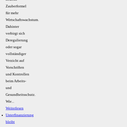
Zauberformel
für mehr
Wirtschaftswachstum.
Dahinter
verbirgt sich
Deregulierung
oder sogar
vollständiger
Verzicht auf
Vorschriften
und Kontrollen
beim Arbeits-
und
Gesundheitsschutz.
Wie...
Weiterlesen
Unterfinanzierung
bleibt