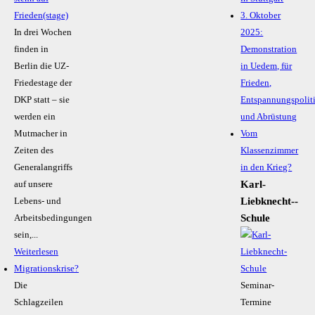
Frieden(stage)
3. Oktober
In drei Wochen
2025:
finden in
Demonstration
Berlin die UZ-
in Uedem, für
Friedestage der
Frieden,
DKP statt – sie
Entspannungspolit
werden ein
und Abrüstung
Mutmacher in
Vom
Zeiten des
Klassenzimmer
Generalangriffs
in den Krieg?
Karl-
auf unsere
Liebknecht-­
Lebens- und
Schule
Arbeitsbedingungen
sein,...
Weiterlesen
Migrationskrise?
Die
Seminar-
Schlagzeilen
Termine