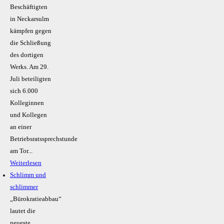
Beschäftigten
in Neckarsulm
kämpfen gegen
die Schließung
des dortigen
Werks. Am 29.
Juli beteiligten
sich 6.000
Kolleginnen
und Kollegen
an einer
Betriebsratssprechstunde
am Tor...
Weiterlesen
Schlimm und
schlimmer
„Bürokratieabbau“
lautet die
neueste