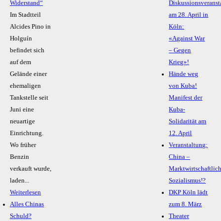
Widerstand“
Diskussionsveranst
Im Stadtteil
am 28. April in
Alcides Pino in
Köln:
Holguín
«Against War
befindet sich
– Gegen
auf dem
Krieg»!
Gelände einer
Hände weg
ehemaligen
von Kuba!
Tankstelle seit
Manifest der
Juni eine
Kuba-
neuartige
Solidarität am
Einrichtung.
12. April
Wo früher
Veranstaltung:
Benzin
China –
verkauft wurde,
Marktwirtschaftlic
laden...
Sozialismus!?
Weiterlesen
DKP Köln lädt
Alles Chinas
zum 8. März
Schuld?
Theater