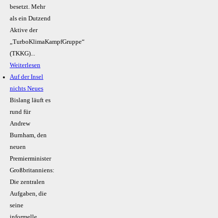
besetzt. Mehr
als ein Dutzend
Aktive der
„TurboKlimaKampfGruppe“
(TKKG)...
Weiterlesen
Auf der Insel
nichts Neues
Bislang läuft es
rund für
Andrew
Burnham, den
neuen
Premierminister
Großbritanniens:
Die zentralen
Aufgaben, die
seine
informelle