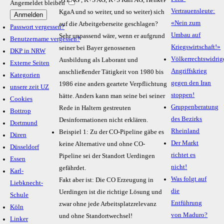
STEAG , K+S AG, K+S Kali AG, Henkel
Angemeldet bleiben
Vertrauensleute:
KgaA und so weiter, und so weiter) sich
«Nein zum
auf die Arbeitgeberseite geschlagen?
Passwort vergessen?
Umbau auf
Sehr unpassend wäre, wenn er aufgrund
Benutzername vergessen?
Kriegswirtschaft!»
seiner bei Bayer genossenen
DKP in NRW
Völkerrechtswidrig
Ausbildung als Laborant und
Externe Seiten
Angriffskrieg
anschließender Tätigkeit von 1980 bis
Kategorien
gegen den Iran
1986 eine anders geartete Verpflichtung
unsere zeit UZ
stoppen!
hätte. Anders kann man seine bei seiner
Cookies
Gruppenberatung
Rede in Haltern gestreuten
Bottrop
des Bezirks
Desinformationen nicht erklären.
Dortmund
Rheinland
Beispiel 1: Zu der CO-Pipeline gäbe es
Düren
Der Markt
keine Alternative und ohne CO-
Düsseldorf
richtet es
Pipeline sei der Standort Uerdingen
Essen
nicht!
gefährdet.
Karl-
Was folgt auf
Fakt aber ist: Die CO Erzeugung in
Liebknecht-
die
Uerdingen ist die richtige Lösung und
Schule
Entführung
zwar ohne jede Arbeitsplatzrelevanz
Köln
von Maduro?
und ohne Standortwechsel!
Linker