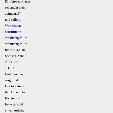
Fünfprozentklausel
sei „nicht mehr
zeitgemäß“
und solle...
Weiterlesen
Umstrittene
Wahlkampfhilfe
Wahlkampfhilfe
für die CDU in
Sachsen-Anhalt
von Dieter
„Didi“
Hallervorden
sorgt in der
CDU-Zentrale
für Unmut. Der
Kabarettist
hatte sich bei
einem Auftritt