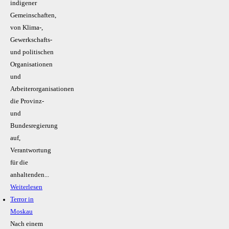
indigener
Gemeinschaften,
von Klima-,
Gewerkschafts-
und politischen
Organisationen
und
Arbeiterorganisationen
die Provinz-
und
Bundesregierung
auf,
Verantwortung
für die
anhaltenden...
Weiterlesen
Terror in
Moskau
Nach einem