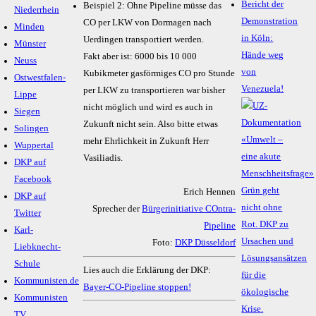
Bericht der
Beispiel 2: Ohne Pipeline müsse das
Niederrhein
Demonstration
CO per LKW von Dormagen nach
Minden
in Köln:
Uerdingen transportiert werden.
Münster
Hände weg
Fakt aber ist: 6000 bis 10 000
Neuss
von
Kubikmeter gasförmiges CO pro Stunde
Ostwestfalen-
Venezuela!
per LKW zu transportieren war bisher
Lippe
nicht möglich und wird es auch in
Siegen
Zukunft nicht sein. Also bitte etwas
Solingen
mehr Ehrlichkeit in Zukunft Herr
Wuppertal
Vasiliadis.
DKP auf
Facebook
Erich Hennen
DKP auf
Sprecher der
Bürgerinitiative COntra-
Twitter
Pipeline
Karl-
Foto:
DKP Düsseldorf
Liebknecht-
Schule
Lies auch die Erklärung der DKP:
Kommunisten.de
Bayer-CO-Pipeline stoppen!
Kommunisten
TV