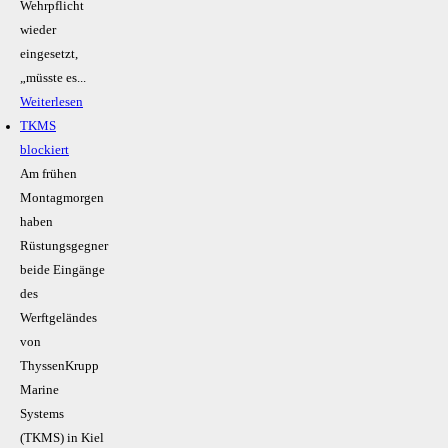
Wehrpflicht
wieder
eingesetzt,
„müsste es...
Weiterlesen
TKMS
blockiert
Am frühen
Montagmorgen
haben
Rüstungsgegner
beide Eingänge
des
Werftgeländes
von
ThyssenKrupp
Marine
Systems
(TKMS) in Kiel