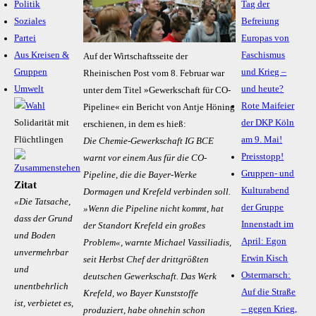
Politik
Tag der
Soziales
Befreiung
Partei
Europas von
Aus Kreisen &
Faschismus
Auf der Wirtschaftsseite der
Gruppen
und Krieg –
Rheinischen Post vom 8. Februar war
Umwelt
und heute?
unter dem Titel »Gewerkschaft für CO-
Rote Maifeier
Pipeline« ein Bericht von Antje Höning
Solidarität mit
der DKP Köln
erschienen, in dem es hieß:
Flüchtlingen
am 9. Mai!
Die Chemie-Gewerkschaft IG BCE
Preisstopp!
warnt vor einem Aus für die CO-
Gruppen- und
Pipeline, die die Bayer-Werke
Zitat
Kulturabend
Dormagen und Krefeld verbinden soll.
«Die Tatsache,
der Gruppe
»Wenn die Pipeline nicht kommt, hat
dass der Grund
Innenstadt im
der Standort Krefeld ein großes
und Boden
April: Egon
Problem«, warnte Michael Vassiliadis,
unvermehrbar
Erwin Kisch
seit Herbst Chef der drittgrößten
und
Ostermarsch:
deutschen Gewerkschaft. Das Werk
unentbehrlich
Auf die Straße
Krefeld, wo Bayer Kunststoffe
ist, verbietet es,
– gegen Krieg,
produziert, habe ohnehin schon