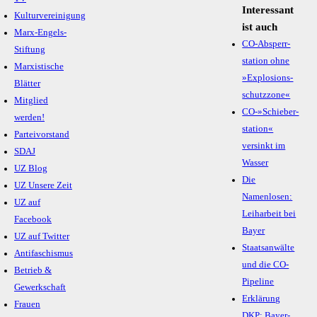
Interessant
Kulturvereinigung
ist auch
Marx-Engels-
CO-Absperr­
Stiftung
station ohne
Marxistische
»Explo­sions­
Blätter
schutz­zone«
Mitglied
CO-»Schieber­
werden!
station«
Parteivorstand
versinkt im
SDAJ
Wasser
UZ Blog
Die
UZ Unsere Zeit
Namenlosen:
UZ auf
Leiharbeit bei
Facebook
Bayer
UZ auf Twitter
Staatsanwälte
Antifaschismus
und die CO-
Betrieb &
Pipeline
Gewerkschaft
Erklärung
Frauen
DKP: Bayer-