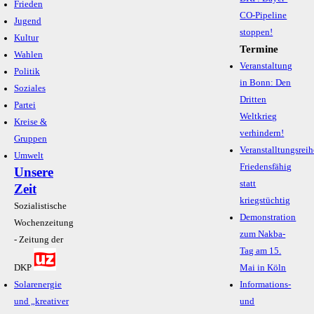
Frieden
CO-Pipeline
Jugend
stoppen!
Kultur
Termine
Wahlen
Veranstaltung
Politik
in Bonn: Den
Soziales
Dritten
Partei
Weltkrieg
Kreise &
verhindern!
Gruppen
Veranstalltungsreih
Umwelt
Friedensfähig
Unsere
statt
Zeit
kriegstüchtig
Sozialistische
Demonstration
Wochenzeitung
zum Nakba-
- Zeitung der
Tag am 15.
DKP
Mai in Köln
Solarenergie
Informations-
und „kreativer
und