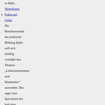
in Halle...
Weiterlesen
Fokus auf
Linke
Die
Bundeszentrale
für politische
Bildung (bpb)
will sich
künftig
verstärkt den
Themen
„Linksextremismus
und
Islamismus“
zuwenden. Das
sagte eine
Sprecherin der
bpb dem