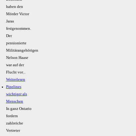
haben den
Mörder Victor
Jaras
festgenommen.
Der
pensionierte
Militärangehörigen
Nelson Haase
war auf der
Flucht vor...
Weiterlesen
Pipelines
wichtiger als
Menschen
In ganz Ontario
fordern
zahlreiche
Vertreter