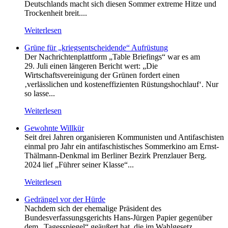
Deutschlands macht sich diesen Sommer extreme Hitze und
Trockenheit breit....
Weiterlesen
Grüne für „kriegsentscheidende“ Aufrüstung
Der Nachrichtenplattform „Table Briefings“ war es am
29. Juli einen längeren Bericht wert: „Die
Wirtschaftsvereinigung der Grünen fordert einen
‚verlässlichen und kosteneffizienten Rüstungshochlauf‘. Nur
so lasse...
Weiterlesen
Gewohnte Willkür
Seit drei Jahren organisieren Kommunisten und Antifaschisten
einmal pro Jahr ein antifaschistisches Sommerkino am Ernst-
Thälmann-Denkmal im Berliner Bezirk Prenzlauer Berg.
2024 lief „Führer seiner Klasse“...
Weiterlesen
Gedrängel vor der Hürde
Nachdem sich der ehemalige Präsident des
Bundesverfassungsgerichts Hans-Jürgen Papier gegenüber
dem „Tagesspiegel“ geäußert hat, die im Wahlgesetz