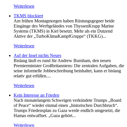
Weiterlesen
TKMS blockiert
Am frühen Montagmorgen haben Rüstungsgegner beide
Eingänge des Werftgeländes von ThyssenKrupp Marine
Systems (TKMS) in Kiel besetzt. Mehr als ein Dutzend
Aktive der „TurboKlimaKampfGruppe“ (TKKG)...
Weiterlesen
Auf der Insel nichts Neues
Bislang läuft es rund für Andrew Burnham, den neuen
Premierminister Großbritanniens: Die zentralen Aufgaben, die
seine informelle Jobbeschreibung beinhaltet, kann er bislang
relativ gut erfüllen....
Weiterlesen
Kein Inte­resse an Frieden
Nach monatelangem Schweigen verkündete Trumps „Board
of Peace“ wieder einmal einen „historischen Durchbruch“.
Trumps Friedensplan zu Gaza werde endlich umgesetzt, die
Hamas entwaffnet. „Gaza gehört...
Weiterlesen