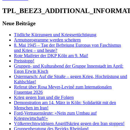
TPL_BEEZ3_ADDITIONAL_INFORMA
Neue Beiträge
Tödliche Kürzungen und Kriegsertüchtigung
Armutsprogramme werden scheitern
8. Mai 1945 – Tag der Befreiung Europas von Faschismus
und Krieg – und heute?
Rote Maifeier der DKP Köln am 9. Mai!
Preisstopp!
Gruppen- und Kulturabend der Gruppe Innenstadt im April:
Egon Erwin Kisch
Ostermarsch: Auf die Straße – gegen Krieg, Hochrüstung und
Kahlschlag!
Referat über Rosa Meyer-Leviné zum Internationalen
Frauentag 2026
Krieg gegen Iran und die Folgen
Demonstration am 14. März in Köln: Solidarität mit den
Menschen im Iran!
Ford-Vertrauensleute: «Nein zum Umbau auf
Kriegswirtschaft!»
Völkerrechtswidrigen Angriffskrieg gegen den Iran stoppen!
Gruppenberatung des Bezirks Rheinland