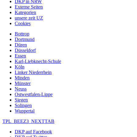
DKP in NRW
Externe Seiten
Kategorien
unsere zeit UZ
Cookies
Bottrop
Dortmund
Düren
Düsseldorf
Essen
Karl-Liebknecht-Schule
Köln
Linker Niederrhein
Minden
Münster
Neuss
Ostwestfalen-Lippe
Siegen
Solingen
Wuppertal
TPL_BEEZ3_NEXTTAB
DKP auf Facebook