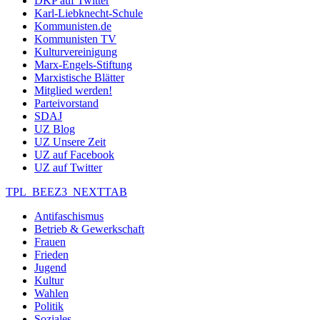
DKP auf Twitter
Karl-Liebknecht-Schule
Kommunisten.de
Kommunisten TV
Kulturvereinigung
Marx-Engels-Stiftung
Marxistische Blätter
Mitglied werden!
Parteivorstand
SDAJ
UZ Blog
UZ Unsere Zeit
UZ auf Facebook
UZ auf Twitter
TPL_BEEZ3_NEXTTAB
Antifaschismus
Betrieb & Gewerkschaft
Frauen
Frieden
Jugend
Kultur
Wahlen
Politik
Soziales