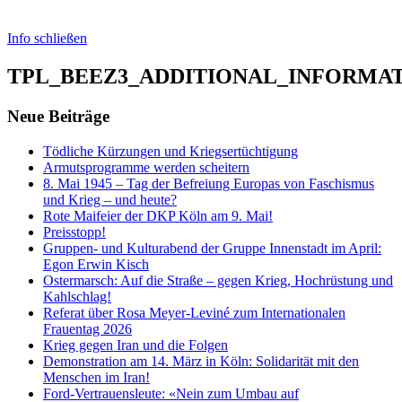
Info schließen
TPL_BEEZ3_ADDITIONAL_INFORMA
Neue Beiträge
Tödliche Kürzungen und Kriegsertüchtigung
Armutsprogramme werden scheitern
8. Mai 1945 – Tag der Befreiung Europas von Faschismus
und Krieg – und heute?
Rote Maifeier der DKP Köln am 9. Mai!
Preisstopp!
Gruppen- und Kulturabend der Gruppe Innenstadt im April:
Egon Erwin Kisch
Ostermarsch: Auf die Straße – gegen Krieg, Hochrüstung und
Kahlschlag!
Referat über Rosa Meyer-Leviné zum Internationalen
Frauentag 2026
Krieg gegen Iran und die Folgen
Demonstration am 14. März in Köln: Solidarität mit den
Menschen im Iran!
Ford-Vertrauensleute: «Nein zum Umbau auf