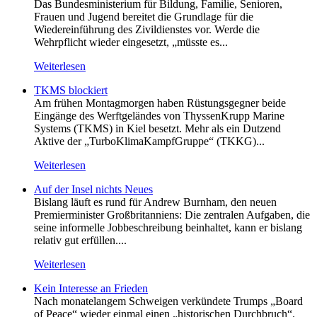
Das Bundesministerium für Bildung, Familie, Senioren,
Frauen und Jugend bereitet die Grundlage für die
Wiedereinführung des Zivildienstes vor. Werde die
Wehrpflicht wieder eingesetzt, „müsste es...
Weiterlesen
TKMS blockiert
Am frühen Montagmorgen haben Rüstungsgegner beide
Eingänge des Werftgeländes von ThyssenKrupp Marine
Systems (TKMS) in Kiel besetzt. Mehr als ein Dutzend
Aktive der „TurboKlimaKampfGruppe“ (TKKG)...
Weiterlesen
Auf der Insel nichts Neues
Bislang läuft es rund für Andrew Burnham, den neuen
Premierminister Großbritanniens: Die zentralen Aufgaben, die
seine informelle Jobbeschreibung beinhaltet, kann er bislang
relativ gut erfüllen....
Weiterlesen
Kein Inte­resse an Frieden
Nach monatelangem Schweigen verkündete Trumps „Board
of Peace“ wieder einmal einen „historischen Durchbruch“.