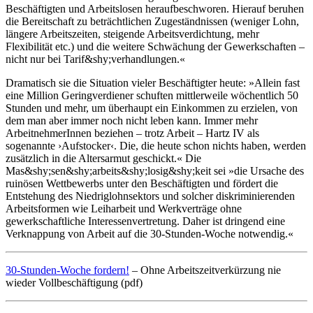
Beschäftigten und Arbeitslosen heraufbeschworen. Hierauf beruhen
die Bereitschaft zu beträchtlichen Zugeständnissen (weniger Lohn,
längere Arbeitszeiten, steigende Arbeitsverdichtung, mehr
Flexibilität etc.) und die weitere Schwächung der Gewerkschaften –
nicht nur bei Tarif&shy;verhandlungen.«
Dramatisch sie die Situation vieler Beschäftigter heute: »Allein fast
eine Million Geringverdiener schuften mittlerweile wöchentlich 50
Stunden und mehr, um überhaupt ein Einkommen zu erzielen, von
dem man aber immer noch nicht leben kann. Immer mehr
ArbeitnehmerInnen beziehen – trotz Arbeit – Hartz IV als
sogenannte ›Aufstocker‹. Die, die heute schon nichts haben, werden
zusätzlich in die Altersarmut geschickt.« Die
Mas&shy;sen&shy;arbeits&shy;losig&shy;keit sei »die Ursache des
ruinösen Wettbewerbs unter den Beschäftigten und fördert die
Entstehung des Niedriglohnsektors und solcher diskriminierenden
Arbeitsformen wie Leiharbeit und Werkverträge ohne
gewerkschaftliche Interessenvertretung. Daher ist dringend eine
Verknappung von Arbeit auf die 30-Stunden-Woche notwendig.«
30-Stunden-Woche fordern!
– Ohne Arbeitszeitverkürzung nie
wieder Vollbeschäftigung (pdf)