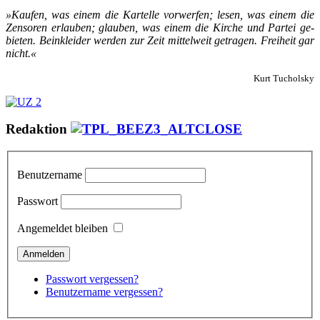
»Kau­fen, was ei­nem die Kar­tel­le vor­wer­fen; le­sen, was ei­nem die
Zen­so­ren er­lau­ben; glau­ben, was ei­nem die Kir­che und Par­tei ge­
bie­ten. Bein­klei­der wer­den zur Zeit mit­tel­weit ge­tra­gen. Frei­heit gar
nicht.«
Kurt Tucholsky
Redaktion
Benutzername
Passwort
Angemeldet bleiben
Passwort vergessen?
Benutzername vergessen?