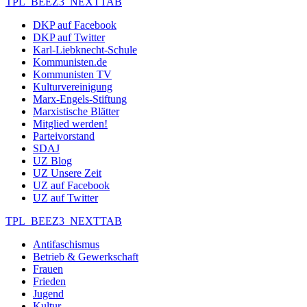
TPL_BEEZ3_NEXTTAB
DKP auf Facebook
DKP auf Twitter
Karl-Liebknecht-Schule
Kommunisten.de
Kommunisten TV
Kulturvereinigung
Marx-Engels-Stiftung
Marxistische Blätter
Mitglied werden!
Parteivorstand
SDAJ
UZ Blog
UZ Unsere Zeit
UZ auf Facebook
UZ auf Twitter
TPL_BEEZ3_NEXTTAB
Antifaschismus
Betrieb & Gewerkschaft
Frauen
Frieden
Jugend
Kultur