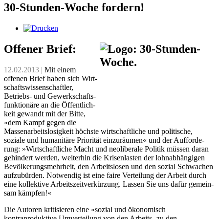
30-Stunden-Woche fordern!
Offener Brief:
12.02.2013 |
Mit einem
offenen Brief haben sich Wirt­
schafts­wis­sen­schaft­ler,
Betriebs- und Gewerk­schafts­
funk­tio­näre an die Öffent­lich­
keit gewandt mit der Bitte,
»dem Kampf gegen die
Massen­arbeits­losig­keit höchste wirt­schaft­liche und poli­tische,
soziale und humani­täre Prio­ri­tät ein­zu­räu­men« und der Auf­for­de­
rung: »Wirt­schaft­liche Macht und neo­li­be­ra­le Politik müssen daran
gehin­dert werden, weiter­hin die Krisen­lasten der lohn­abhän­gi­gen
Bevöl­ke­rungs­mehr­heit, den Arbeits­losen und den sozial Schwachen
auf­zu­bür­den. Not­wen­dig ist eine faire Vertei­lung der Arbeit durch
eine kol­lek­tive Arbeits­zeit­ver­kür­zung. Lassen Sie uns dafür gemein­
sam kämpfen!«
Die Autoren kritisieren eine »sozial und ökonomisch
kontraproduktive Umverteilung von den Arbeits- zu den