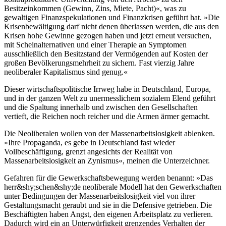
Besitzeinkommen (Gewinn, Zins, Miete, Pacht)«, was zu
gewaltigen Finanzspekulationen und Finanzkrisen geführt hat. »Die
Krisenbewältigung darf nicht denen überlassen werden, die aus den
Krisen hohe Gewinne gezogen haben und jetzt erneut versuchen,
mit Scheinalternativen und einer Therapie an Symptomen
ausschließlich den Besitzstand der Vermögenden auf Kosten der
großen Bevölkerungsmehrheit zu sichern. Fast vierzig Jahre
neoliberaler Kapitalismus sind genug.«
Dieser wirtschaftspolitische Irrweg habe in Deutschland, Europa,
und in der ganzen Welt zu unermesslichem sozialem Elend geführt
und die Spaltung innerhalb und zwischen den Gesellschaften
vertieft, die Reichen noch reicher und die Armen ärmer gemacht.
Die Neoliberalen wollen von der Massenarbeitslosigkeit ablenken.
»Ihre Propaganda, es gebe in Deutschland fast wieder
Vollbeschäftigung, grenzt angesichts der Realität von
Massenarbeitslosigkeit an Zynismus«, meinen die Unterzeichner.
Gefahren für die Gewerkschaftsbewegung werden benannt: »Das
herr&shy;schen&shy;de neoliberale Modell hat den Gewerkschaften
unter Bedingungen der Massenarbeitslosigkeit viel von ihrer
Gestaltungsmacht geraubt und sie in die Defensive getrieben. Die
Beschäftigten haben Angst, den eigenen Arbeitsplatz zu verlieren.
Dadurch wird ein an Unterwürfigkeit grenzendes Verhalten der