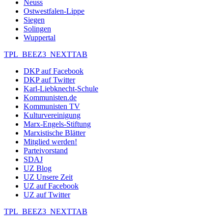
Neuss
Ostwestfalen-Lippe
Siegen
Solingen
Wuppertal
TPL_BEEZ3_NEXTTAB
DKP auf Facebook
DKP auf Twitter
Karl-Liebknecht-Schule
Kommunisten.de
Kommunisten TV
Kulturvereinigung
Marx-Engels-Stiftung
Marxistische Blätter
Mitglied werden!
Parteivorstand
SDAJ
UZ Blog
UZ Unsere Zeit
UZ auf Facebook
UZ auf Twitter
TPL_BEEZ3_NEXTTAB