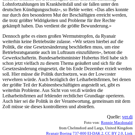
Lohnfortzahlungen im Krankheitsfall und sie fallen unter den
deutschen Kündigungsschutz», so Behle weiter. «Das alles konnte
nur durch den besonderen Mut der Beschäftigten erreicht werden,
die trotz größter Widrigkeiten und Probleme für ihre Rechte
gekämpft haben. Das verdient die größte Bewunderung.»
Dennoch gebe es einen großen Wermutstropfen, da Ryanair
weiterhin keine Betriebsräte zulasse. «Wir setzen hierbei auf die
Politik, die eine Gesetzesänderung beschließen muss, um eine
Betriebsratsgarantie auch im Luftraum einzuführen», betont die
Gewerkschafterin. Bundesarbeitsminister Hubertus Heil habe sich
schon jetzt vielfach zu diesem Thema geäußert und sich für die
Gesetzesänderung eingesetzt, die bis Ende Dezember erzielt werden
soll. Hier müsse die Politik durchsetzen, was der Lowcoster
verwehren würde. Auch bezüglich der Leiharbeitsfirmen, bei denen
der größte Teil der Kabinenbeschäftigten angestellt sei, gibt es
weiterhin Probleme. Aus Sicht von ver.di würden die
Leiharbeitsfirmen auf fehlender rechtlicher Grundlage operieren.
Auch hier sei die Politik in der Verantwortung, gemeinsam mit dem
Zoll müsse sie dieses kontrollieren und abstellen.
Quelle:
ver.di
Foto von:
Ronnie Macdonald
from Chelmsford and Largs, United Kingdom
Ryanair Boeing 737-800 EI-DAK 2
,
CC BY 2.0
,
Link