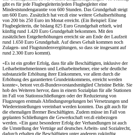
gibt es für jede Flugbegleiterin/jeden Flugbegleiter eine
Mindeststundengarantie von 600 Stunden. Das Grundgehalt steigt
um 600 Euro. Zusätzlich hat ver.di eine weitere Gehaltserhöhung
von 200 bis 250 Euro im Monat erreicht. (Ein Beispiel: Eine
Flugbegleiterin, die bislang 825 Euro Grundgehalt erhielt, wird
künftig rund 1.420 Euro Grundgehalt bekommen. Mit den
zusätzlichen Entgelterhöhungen erreicht sie am Ende der Laufzeit
rund 1.650 Euro Grundgehalt. Auf dieses Gehalt kommen noch
Zulagen- und Flugstundenvergütungen, so dass sie insgesamt auf
rund 2.300 Euro kommt).
«Es ist ein großer Erfolg, dass für alle Beschäftigten, inklusive der
Leiharbeitnehmerinnen und Leiharbeitnehmer, eine sehr deutliche
substanzielle Erhöhung ihrer Einkommen, vor allem durch die
Erhöhung des garantierten Grundeinkommens, erreicht werden
konnte», betont ver.di-Bundesvorstandsmitglied Christine Behle. Sie
hob des Weiteren hervor, dass in einem Sozialplan für alle Stationen
im Fall von Stationsschließungen oder der Reduzierung von
Flugzeugen erstmals Abfindungsregelungen bei Versetzungen und
Wiedereinstellungen vereinbart werden konnten. Das gilt auch für
die ehemaligen Bremer Beschäftigten. Zudem müsse im Fall von
geplanten Schließungen die Gewerkschaft ver.di einbezogen
werden. «Ein ganz besonderer Erfolg der Verhandlungen ist auch
die Umstellung der Verträge auf deutsches Arbeits- und Sozialrecht,
dadurch erhalten die Beschäftigten unter anderem zukünftig