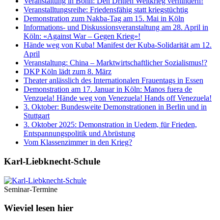
Veranstaltung in Bonn: Den Dritten Weltkrieg verhindern!
Veranstalltungsreihe: Friedensfähig statt kriegstüchtig
Demonstration zum Nakba-Tag am 15. Mai in Köln
Informations- und Diskussionsveranstaltung am 28. April in
Köln: «Against War – Gegen Krieg»!
Hände weg von Kuba! Manifest der Kuba-Solidarität am 12.
April
Veranstaltung: China – Marktwirtschaftlicher Sozialismus!?
DKP Köln lädt zum 8. März
Theater anlässlich des Internationalen Frauentags in Essen
Demonstration am 17. Januar in Köln: Manos fuera de
Venzuela! Hände weg von Venezuela! Hands off Venezuela!
3. Oktober: Bundesweite Demonstrationen in Berlin und in
Stuttgart
3. Oktober 2025: Demonstration in Uedem, für Frieden,
Entspannungspolitik und Abrüstung
Vom Klassenzimmer in den Krieg?
Karl-Liebknecht-­Schule
Seminar-Termine
Wieviel lesen hier