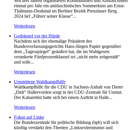
Seit drei Jahren organisieren Kommunisten und Antifaschisten
einmal pro Jahr ein antifaschistisches Sommerkino am Ernst-
Thälmann-Denkmal im Berliner Bezirk Prenzlauer Berg.
2024 lief „Führer seiner Klasse“...
Weiterlesen
Gedrängel vor der Hürde
Nachdem sich der ehemalige Präsident des
Bundesverfassungsgerichts Hans-Jürgen Papier gegenüber
dem „Tagesspiegel“ geäußert hat, die im Wahlgesetz
verankerte Fünfprozentklausel sei „nicht mehr zeitgemäß“
und solle...
Weiterlesen
Umstrittene Wahlkampfhilfe
Wahlkampfhilfe für die CDU in Sachsen-Anhalt von Dieter
„Didi“ Hallervorden sorgt in der CDU-Zentrale für Unmut.
Der Kabarettist hatte sich bei einem Auftritt in Halle...
Weiterlesen
Fokus auf Linke
Die Bundeszentrale für politische Bildung (bpb) will sich
künftig verstärkt den Themen „Linksextremismus und