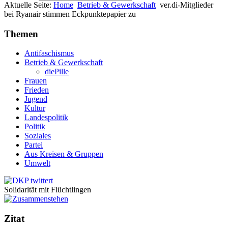
Aktuelle Seite:
Home
Betrieb & Gewerkschaft
ver.di-Mitglieder
bei Ryanair stimmen Eckpunktepapier zu
Themen
Antifaschismus
Betrieb & Gewerkschaft
diePille
Frauen
Frieden
Jugend
Kultur
Landespolitik
Politik
Soziales
Partei
Aus Kreisen & Gruppen
Umwelt
Solidarität mit Flüchtlingen
Zitat