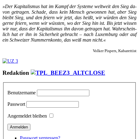
»Der Ka­pi­ta­lis­mus hat im Kampf der Sys­te­me welt­weit den Sieg da­
von ge­tra­gen. Scha­de, dass kein Mensch ge­won­nen hat, aber Sieg
bleibt Sieg, und den fei­ern wir jetzt, das hei­ßt, wir wür­den den Sieg
ger­ne fei­ern, wenn wir wüss­ten, wo der Sieg hin ist. Bis jetzt wis­sen
wir nur, dass der Ka­pi­ta­lis­mus ihn da­von ge­tra­gen hat. Wahr­schein­
lich hat er ihn in Si­cher­heit ge­bracht – nach Lu­xem­burg oder auf
ein Schwei­zer Num­mern­kon­to, das weiß man nicht.«
Volker Pispers, Kabarettist
Redaktion
Benutzername
Passwort
Angemeldet bleiben
Passwort vergessen?