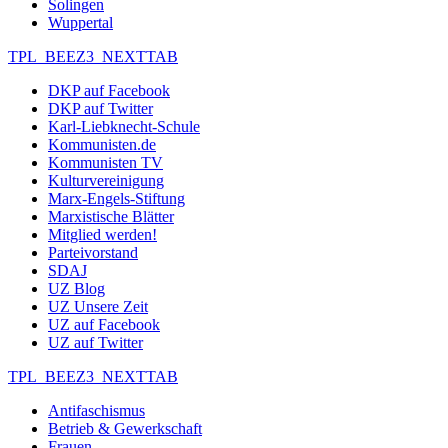
Solingen
Wuppertal
TPL_BEEZ3_NEXTTAB
DKP auf Facebook
DKP auf Twitter
Karl-Liebknecht-Schule
Kommunisten.de
Kommunisten TV
Kulturvereinigung
Marx-Engels-Stiftung
Marxistische Blätter
Mitglied werden!
Parteivorstand
SDAJ
UZ Blog
UZ Unsere Zeit
UZ auf Facebook
UZ auf Twitter
TPL_BEEZ3_NEXTTAB
Antifaschismus
Betrieb & Gewerkschaft
Frauen