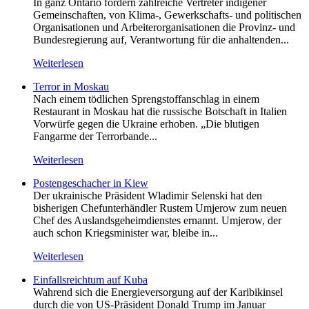
In ganz Ontario fordern zahlreiche Vertreter indigener
Gemeinschaften, von Klima-, Gewerkschafts- und politischen
Organisationen und Arbeiterorganisationen die Provinz- und
Bundesregierung auf, Verantwortung für die anhaltenden...
Weiterlesen
Terror in Moskau
Nach einem tödlichen Sprengstoffanschlag in einem
Restaurant in Moskau hat die russische Botschaft in Italien
Vorwürfe gegen die Ukraine erhoben. „Die blutigen
Fangarme der Terrorbande...
Weiterlesen
Postengeschacher in Kiew
Der ukrainische Präsident Wladimir Selenski hat den
bisherigen Chefunterhändler Rustem Umjerow zum neuen
Chef des Auslandsgeheimdienstes ernannt. Umjerow, der
auch schon Kriegsminister war, bleibe in...
Weiterlesen
Einfallsreichtum auf Kuba
Wahrend sich die Energieversorgung auf der Karibikinsel
durch die von US-Präsident Donald Trump im Januar