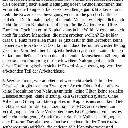
die Forderung nach einen Bedingungslosen Grundeinkommen das
Vorurteil, die Langzeitarbeitslosen wollten ja garnicht arbeiten und
treibt die Erwerbslosenbewegung weiter in die gesellschaftliche
Isolation. Der lohnabhängig arbeitende Mensch will eigentlich auch
nicht für seinen Kapitalisten arbeiten, für die Aktionäre und ihre
Familien. Doch hat er im Kapitalismus keine Wahl. Aber dann auch
noch für andere Menschen, die nicht arbeiten wollen? Es ist klar
dass u.a. Rätz feststellen muss, es gibt dafür in den Betrieben keine
nennenswerte Aktivität. Dazu kommt, dass das immer wieder fleißig
geschürte Vorurteil über Langzeitarbeitslose, sie seien zum arbeiten
zu faul und ließen sich von den arbeitenden Menschen ernähren, mit
einer solchen Forderung nur noch weitere Nahrung erhält. Mit
dieser Forderung isoliert sich die Erwerbslosenbewegung von dem
arbeitenden Teil der Arbeiterklasse.
3.
Wer bestimmt, wer arbeitet und wer nicht arbeitet? In jeder
Gesellschaft gibt es einen Zwang zur Arbeit. Ohne Arbeit gibt es
keine Produktion von Nahrungsmitteln, keine Güter, keine sozialen
Dienstleistungen, keine Bildung, kein Gesundheitssystem. Ohne
Arbeit und Güterproduktion gibt es im Kapitalismus auch kein Geld.
Geld aber soll für die Finanzierung eines BGE ausreichend zur
Verfügung stehen. Alle Verfechter eines BGE gehen davon aus, es
sei nicht mehr genug Arbeit für alle da. Eine Vollbeschäftigung sei
eine Illusion. Das glauben teilweise die einen (in der Erwerbs­lo­
senbewegung) wirklich, die anderen (die Kapitalvertreter und