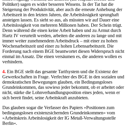
Politiker) sagen es wider besseren Wissens. In der Tat hat die
Steigerung der Produktivität, aber auch die erneute Anhebung der
Arbeitszeit in den letzten Jahren, die Arbeitslosigkeit sprunghaft
ansteigen lassen. Es sieht so aus, als müssten wir auf Dauer eine
Arbeitslosigkeit von mehreren Millionen haben. Der Schein trügt.
Denn während die einen keine Arbeit haben und zu Armut durch
Hartz IV verurteilt werden, arbeiten die anderen zu lange und mit
immer weiter zunehmendem Arbeitsdruck – mit einer zu hohen
Wochenarbeitszeit und einer zu hohen Lebensarbeitszeit. Die
Forderung nach einem BGE beantwortet diesen Widerspruch nicht
einmal im Ansatz. Die einen versäumen es, die anderen wollen es
verhindern.
4.
Ein BGE stellt das gesamte Tarifsystem und die Existenz der
Gewerkschaften in Frage. Ver­fechter des BGE in den sozialen und
demokratischen Bewegungen glauben, ein Bedingungs­loses
Grundeinkommen, das sowieso jeder bekommt, ob er arbeitet oder
nicht, stärke die Lohn­verhand­lungs­position eines jeden, wenn er
sich bereit findet, seine Arbeitskraft anzubieten.
Das glauben sogar die Verfasser des Papiers »Positionen zum
bedingungslosen existenzsichern­den Grundeinkommen« vom
»Arbeitskreis Arbeitslosigkeit der IG Metall-Verwaltungsstelle
Berlin«.