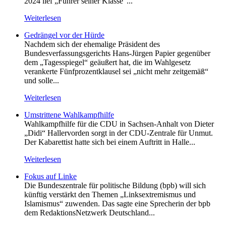
2024 lief „Führer seiner Klasse“...
Weiterlesen
Gedrängel vor der Hürde
Nachdem sich der ehemalige Präsident des
Bundesverfassungsgerichts Hans-Jürgen Papier gegenüber
dem „Tagesspiegel“ geäußert hat, die im Wahlgesetz
verankerte Fünfprozentklausel sei „nicht mehr zeitgemäß“
und solle...
Weiterlesen
Umstrittene Wahlkampfhilfe
Wahlkampfhilfe für die CDU in Sachsen-Anhalt von Dieter
„Didi“ Hallervorden sorgt in der CDU-Zentrale für Unmut.
Der Kabarettist hatte sich bei einem Auftritt in Halle...
Weiterlesen
Fokus auf Linke
Die Bundeszentrale für politische Bildung (bpb) will sich
künftig verstärkt den Themen „Linksextremismus und
Islamismus“ zuwenden. Das sagte eine Sprecherin der bpb
dem RedaktionsNetzwerk Deutschland...