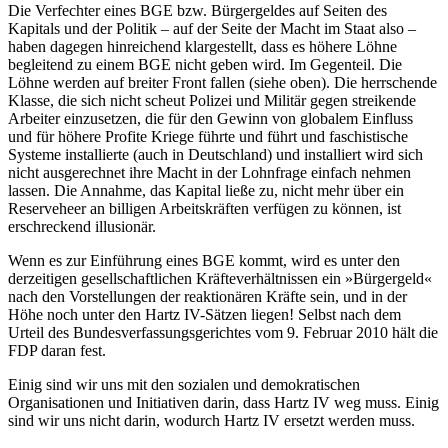
Die Verfechter eines BGE bzw. Bürgergeldes auf Seiten des
Kapitals und der Politik – auf der Seite der Macht im Staat also –
haben dagegen hinreichend klargestellt, dass es höhere Löhne
begleitend zu einem BGE nicht geben wird. Im Gegenteil. Die
Löhne werden auf breiter Front fallen (siehe oben). Die herrschende
Klasse, die sich nicht scheut Polizei und Militär gegen strei­kende
Arbeiter einzusetzen, die für den Gewinn von globalem Einfluss
und für höhere Profite Kriege führte und führt und faschistische
Systeme installierte (auch in Deutschland) und installiert wird sich
nicht ausgerechnet ihre Macht in der Lohnfrage einfach nehmen
lassen. Die Annahme, das Kapital ließe zu, nicht mehr über ein
Reserveheer an billigen Arbeitskräften verfügen zu können, ist
erschreckend illusionär.
Wenn es zur Einführung eines BGE kommt, wird es unter den
derzeitigen gesellschaftlichen Kräfte­verhältnissen ein »Bürgergeld«
nach den Vorstellungen der reaktionären Kräfte sein, und in der
Höhe noch unter den Hartz IV-Sätzen liegen! Selbst nach dem
Urteil des Bundesverfas­sungs­gerichtes vom 9. Februar 2010 hält die
FDP daran fest.
Einig sind wir uns mit den sozialen und demokratischen
Organisationen und Initiativen darin, dass Hartz IV weg muss. Einig
sind wir uns nicht darin, wodurch Hartz IV ersetzt werden muss.