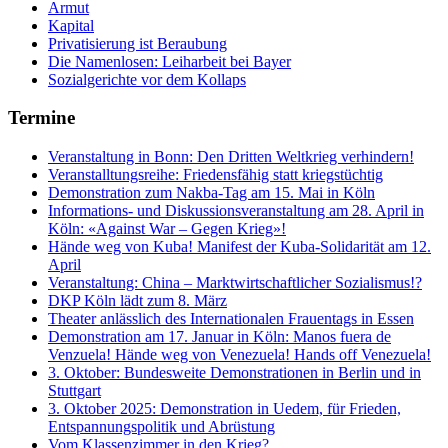
Armut
Kapital
Privatisierung ist Beraubung
Die Namenlosen: Leiharbeit bei Bayer
Sozialgerichte vor dem Kollaps
Termine
Veranstaltung in Bonn: Den Dritten Weltkrieg verhindern!
Veranstalltungsreihe: Friedensfähig statt kriegstüchtig
Demonstration zum Nakba-Tag am 15. Mai in Köln
Informations- und Diskussionsveranstaltung am 28. April in
Köln: «Against War – Gegen Krieg»!
Hände weg von Kuba! Manifest der Kuba-Solidarität am 12.
April
Veranstaltung: China – Marktwirtschaftlicher Sozialismus!?
DKP Köln lädt zum 8. März
Theater anlässlich des Internationalen Frauentags in Essen
Demonstration am 17. Januar in Köln: Manos fuera de
Venzuela! Hände weg von Venezuela! Hands off Venezuela!
3. Oktober: Bundesweite Demonstrationen in Berlin und in
Stuttgart
3. Oktober 2025: Demonstration in Uedem, für Frieden,
Entspannungspolitik und Abrüstung
Vom Klassenzimmer in den Krieg?