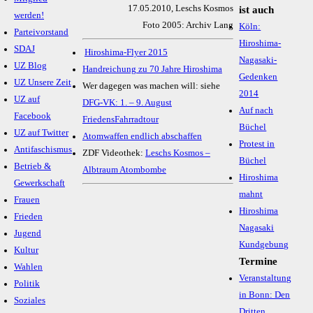
17.05.2010, Leschs Kosmos
ist auch
werden!
Foto 2005: Archiv Lang
Köln:
Parteivorstand
Hiroshima-
SDAJ
Hiroshima-Flyer 2015
Nagasaki-
UZ Blog
Handreichung zu 70 Jahre Hiroshima
Gedenken
UZ Unsere Zeit
Wer dagegen was machen will: siehe
2014
UZ auf
DFG-VK: 1. – 9. August
Auf nach
Facebook
FriedensFahrradtour
Büchel
UZ auf Twitter
Atomwaffen endlich abschaffen
Protest in
Antifaschismus
ZDF Videothek:
Leschs Kosmos –
Büchel
Betrieb &
Albtraum Atombombe
Hiroshima
Gewerkschaft
mahnt
Frauen
Hiroshima
Frieden
Nagasaki
Jugend
Kundgebung
Kultur
Termine
Wahlen
Veranstaltung
Politik
in Bonn: Den
Soziales
Dritten