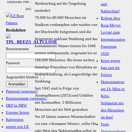
Schriftsteller 1940 –
Niederschlag auf die Umgebung
und
2015
niederfiel.
Kahlschlag!
70.000 bis 80.000 Menschen im
Referat über
Stadkern verdampften oder wurden von
Rosa Meyer-
Redaktion
der Druckwelle fortgerissen und die
Leviné zum
freigesetzte nukleare Strahlung und das
Internationalen
kontaminierte Wasser töteten bis 1946
Frauentag
Benutzername
weitere zehntausende, insgesamt bis zu
2026
166.000 Menschen. Bis heute sterben
Krieg gegen
Passwort
damalige Einwohner von Hiroshima an
Iran und die
Krebserkrankung, als Langzeitfolge der
Folgen
Angemeldet bleiben
Strahlung.
Demonstration
Seit 1945 sind in Folge von
am 14. März in
Passwort vergessen?
Atomwaffentest (2053) und Unfällen
Köln:
Benutzername vergessen?
mit Atomwaffen: 3 Millionen
Solidarität mit
DKP in NRW
Menschen auf der Welt gestorben.
den Menschen
Externe Seiten
Vor 20 Jahren warnten Wissenschaftler
im Iran!
Kategorien
vor eine «Atomaren Winter», sollte Ost
Ford-
unsere zeit UZ
oder West ihre Nuklearwaffen selbst 'in
Vertrauensleute: