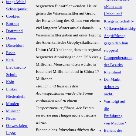
junge Welt |
begrenzten Einsatz' anwenden. Heute
«Nein zum
Schwerpunkt
gehen die Wissenschaftler auf Grund
Umbau auf
Cookies
der Entwicklung des Klimas von einem
Kriegswirtschaft!»
Bottrop
viel längeren Winter aus als damals.
Völkerrechtswidrig
Dortmund
Wissenschaftler gaben auf einer Tagung
Angriffskrieg
Düren
der Amerikanische Geophysikalischen
gegen den Iran
Düsseldorf
Union (AGU) bekannt, dass ein regional
stoppen!
Essen
begrenzter Atomkrieg in den USA vier
Gruppenberatung
Karl-
Millionen Menschen töten würde, in
des Bezirks
Liebknecht-
Israel drei Millionen ubnd in China 17
Rheinland
Schule
Millionen.
Der Markt
Köln
«Rauch und Russ aus den
richtet es
Linker
Atomexplosionen würde die Sonne
nicht!
Niederrhein
verdunklen und zu einem
Was folgt auf
Minden
Temperatursturz führen, der Ernten
die
Münster
zerstören und Hungersnöte auslösen
Entführung
Neuss
würde.
von Maduro?
Ostwestfalen-
Binnen eines Jahrzehnts dürften die
Bericht der
Lippe