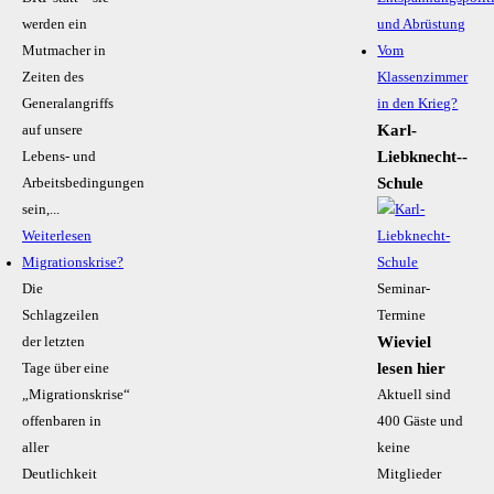
werden ein
und Abrüstung
Mutmacher in
Vom
Zeiten des
Klassenzimmer
Generalangriffs
in den Krieg?
Karl-
auf unsere
Liebknecht-­
Lebens- und
Schule
Arbeitsbedingungen
sein,...
Weiterlesen
Migrationskrise?
Die
Seminar-
Schlagzeilen
Termine
Wieviel
der letzten
lesen hier
Tage über eine
„Migrationskrise“
Aktuell sind
offenbaren in
400 Gäste und
aller
keine
Deutlichkeit
Mitglieder