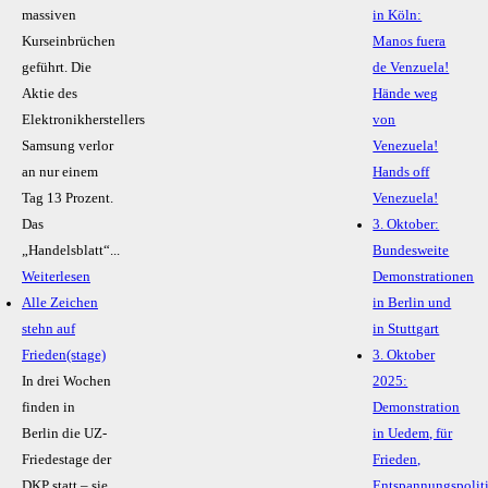
massiven
in Köln:
Kurseinbrüchen
Manos fuera
geführt. Die
de Venzuela!
Aktie des
Hände weg
Elektronikherstellers
von
Samsung verlor
Venezuela!
an nur einem
Hands off
Tag 13 Prozent.
Venezuela!
Das
3. Oktober:
„Handelsblatt“...
Bundesweite
Weiterlesen
Demonstrationen
Alle Zeichen
in Berlin und
stehn auf
in Stuttgart
Frieden(stage)
3. Oktober
In drei Wochen
2025:
finden in
Demonstration
Berlin die UZ-
in Uedem, für
Friedestage der
Frieden,
DKP statt – sie
Entspannungspolit