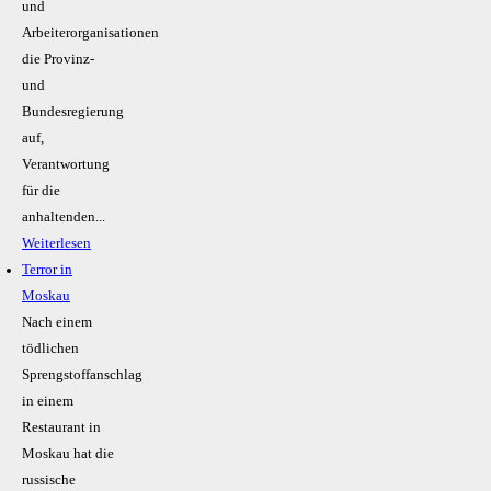
und
Arbeiterorganisationen
die Provinz-
und
Bundesregierung
auf,
Verantwortung
für die
anhaltenden...
Weiterlesen
Terror in
Moskau
Nach einem
tödlichen
Sprengstoffanschlag
in einem
Restaurant in
Moskau hat die
russische