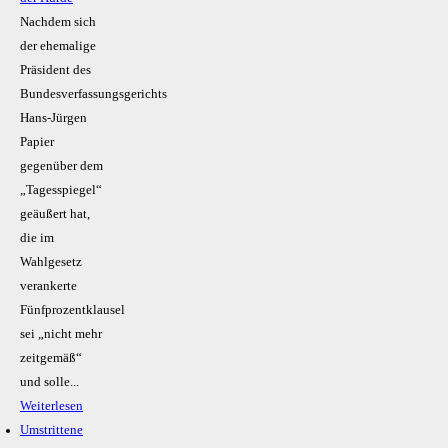
Nachdem sich
der ehemalige
Präsident des
Bundesverfassungsgerichts
Hans-Jürgen
Papier
gegenüber dem
„Tagesspiegel“
geäußert hat,
die im
Wahlgesetz
verankerte
Fünfprozentklausel
sei „nicht mehr
zeitgemäß“
und solle...
Weiterlesen
Umstrittene