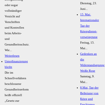
Dienstag, 23.
oder sogar
Juni...
vollständiger
15. Mai:
Verzicht auf
Internationaler
Vorschriften
Tag der
und Kontrollen
Kriegsdienst-
beim Arbeits-
verweigerung
und
Freitag, 15.
Gesundheitsschutz.
Mai...
Wie...
Gedenken an
Weiterlesen
die
Unterfinanzierung
Widerstandsgruppe
bleibt
Weiße Rose
Die im
Samstag, 9.
Schnellverfahren
Mai...
beschlossene
8.Mai, Tag der
Gesundheitsreform
Befreiung von
heißt offiziell
Krieg und
„Gesetz zur
Faschismus