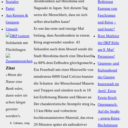
Atombomben auf Hiroshima und
Soziales
Befreiung
Nagasaki in Japan. Seit diesem Tag
Partei
Europas von
weiss die Menschheit, dass sie sich
Aus Kreisen &
Faschismus
selber abschaffen kann!
Gruppen
und Krieg –
Es war das erste und einzige Mal
Umwelt
und heute?
bislang, dass Atombomben in einem
Rote Maifeier
Krieg angewendet wurden: 43
Solidarität mit
der DKP Köln
Sekunden nach dem Abwurf wurde die
Flüchtlingen
am 9. Mai!
Stadt Hiroshima durch eine Druckwelle
Preisstopp!
zu 80% dem Erdboden gleichgemacht.
Gruppen- und
Zitat
Ein Feuerball mit einer Hitzewelle von
Kulturabend
»Wenn die
mindestens 6000 Grad Celcius brannte
der Gruppe
Natur eine
die Schatten der Menschenauf Mauern
Innenstadt im
Bank wäre,
und Treppen und zündete noch in 10
April: Egon
dann wäre sie
km Entfernung Bäume und Häuser an.
Erwin Kisch
schon längst
Der charakteristische Atompilz stieg in
Ostermarsch:
gerettet
13 km Höhe und verbreitete
Auf die Straße
worden!«
hochkontaminiertes Material, das etwa
– gegen Krieg,
E. Galeano, urug.
20 Minuten später als radioaktiver
Hochrüstung