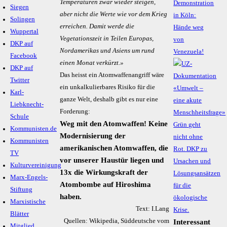
Temperaturen zwar wieder steigen,
Demonstration
Siegen
aber nicht die Werte wie vor dem Krieg
in Köln:
Solingen
erreichen. Damit werde die
Hände weg
Wuppertal
Vegetationszeit in Teilen Europas,
von
DKP auf
Nordamerikas und Asiens um rund
Venezuela!
Facebook
einen Monat verkürzt.»
DKP auf
Das heisst ein Atomwaffenangriff wäre
Twitter
ein unkalkulierbares Risiko für die
Karl-
ganze Welt, deshalb gibt es nur eine
Liebknecht-
Forderung:
Schule
Weg mit den Atomwaffen! Keine
Kommunisten.de
Modernisierung der
Kommunisten
amerikanischen Atomwaffen, die
TV
vor unserer Haustür liegen und
Kulturvereinigung
13x die Wirkungskraft der
Marx-Engels-
Atombombe auf Hiroshima
Stiftung
haben.
Marxistische
Text: I.Lang
Blätter
Quellen: Wikipedia, Süddeutsche vom
Interessant
Mitglied