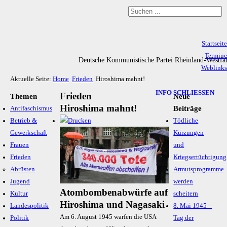
Startseite
Termine
Deutsche Kommunistische Partei Rheinland-Westfa
Weblinks
Aktuelle Seite:
Home
Frieden
Hiroshima mahnt!
Archiv
Impressum & Datenschutz
INFO SCHLIESSEN
Frieden
Themen
Neue
Hiroshima mahnt!
Beiträge
Antifaschismus
Betrieb &
Tödliche
Gewerkschaft
Kürzungen
Frauen
und
Frieden
Kriegsertüchtigung
Abrüsten
Armutsprogramme
Jugend
werden
Atombombenabwürfe auf
Kultur
scheitern
Hiroshima und Nagasaki
Landespolitik
8. Mai 1945 –
Am 6. August 1945 warfen die USA
Politik
Tag der