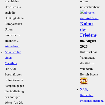
sowohl den
online
Unwillen als
unterschreiben:
auch die
Unfähigkeit der
Kultur
Europäischen
des
Union,
Friedens
Probleme zu
08. August
erkennen...
2026
Weiterlesen
Anlaufen für
Kultur ist das
einen
Vergnügen,
Marathon
die Welt zu
Die Audi-
verändern. -
Beschäftigten
Bertolt Brecht
in Neckarsulm
kämpfen gegen
5.Juli,
die Schließung
Karlsruhe:
des dortigen
Friedenskonferenz
Werks. Am 29.