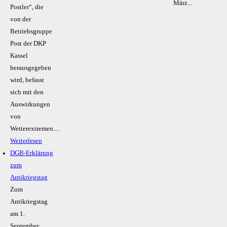
März...
Postler“, die
von der
Betriebsgruppe
Post der DKP
Kassel
herausgegeben
wird, befasst
sich mit den
Auswirkungen
von
Wetterextremen....
Weiterlesen
DGB-Erklärung
zum
Antikriegstag
Zum
Antikriegstag
am 1.
September