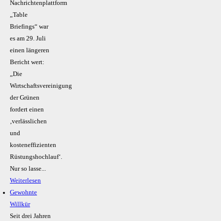
Nachrichtenplattform
„Table
Briefings“ war
es am 29. Juli
einen längeren
Bericht wert:
„Die
Wirtschaftsvereinigung
der Grünen
fordert einen
‚verlässlichen
und
kosteneffizienten
Rüstungshochlauf‘.
Nur so lasse...
Weiterlesen
Gewohnte
Willkür
Seit drei Jahren