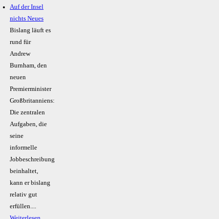
Auf der Insel
nichts Neues
Bislang läuft es
rund für
Andrew
Burnham, den
neuen
Premierminister
Großbritanniens:
Die zentralen
Aufgaben, die
seine
informelle
Jobbeschreibung
beinhaltet,
kann er bislang
relativ gut
erfüllen....
Weiterlesen