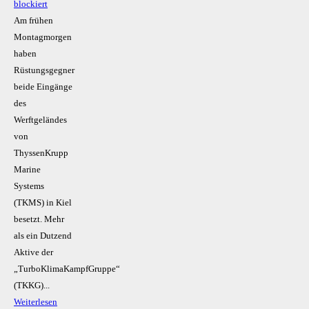
blockiert
Am frühen
Montagmorgen
haben
Rüstungsgegner
beide Eingänge
des
Werftgeländes
von
ThyssenKrupp
Marine
Systems
(TKMS) in Kiel
besetzt. Mehr
als ein Dutzend
Aktive der
„TurboKlimaKampfGruppe“
(TKKG)...
Weiterlesen