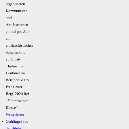
organisieren
Kommunisten
und
Antifaschisten
einmal pro Jahr
ein
antifaschistisches
Sommerkino
am Ernst-
Thälmann-
Denkmal im
Berliner Bezirk
Prenzlauer
Berg. 2024 lief
„Führer seiner
Klasse“...
Weiterlesen
Gedrängel vor
der Hürde