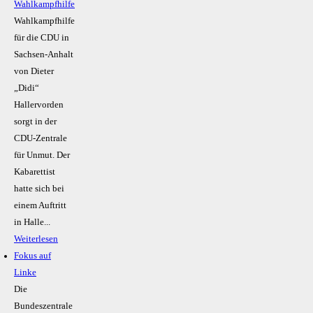
Wahlkampfhilfe
Wahlkampfhilfe
für die CDU in
Sachsen-Anhalt
von Dieter
„Didi“
Hallervorden
sorgt in der
CDU-Zentrale
für Unmut. Der
Kabarettist
hatte sich bei
einem Auftritt
in Halle...
Weiterlesen
Fokus auf
Linke
Die
Bundeszentrale