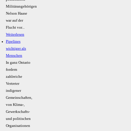
Militärangehörigen
Nelson Haase
war auf der
Flucht vor...
Weiterlesen
Pipelines
wichtiger als
Menschen
In ganz Ontario
fordern
zahlreiche
Vertreter
indigener
Gemeinschaften,
von Klima-,
Gewerkschafts-
und politischen
Organisationen