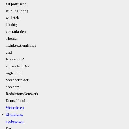
für politische
Bildung (bpb)
will sich
künftig
verstärkt den
Themen
„Linksextremismus
und
Islamismus“
zuwenden. Das
sagte eine
Sprecherin der
bpb dem
RedaktionsNetzwerk
Deutschland...
Weiterlesen
Zivildienst
vorbereiten
Das