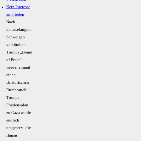
Kein Inte­resse
an Frieden
Nach
monatelangem
Schweigen
verkündete
Trumps „Board
of Peace“
wieder einmal
einen
„historischen
Durchbruch“.
Trumps
Friedensplan
zu Gaza werde
endlich
umgesetzt, die
Hamas