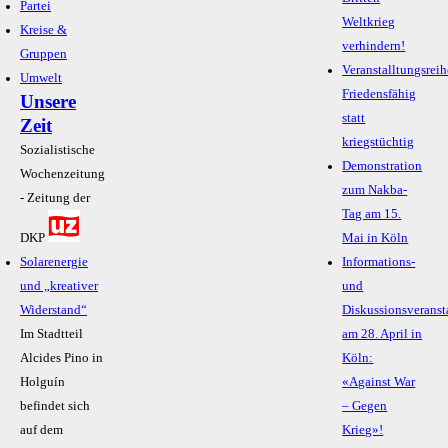
Partei
Weltkrieg
Kreise &
verhindern!
Gruppen
Veranstalltungsreih
Umwelt
Friedensfähig
Unsere
statt
Zeit
kriegstüchtig
Sozialistische
Demonstration
Wochenzeitung
zum Nakba-
- Zeitung der
Tag am 15.
DKP
Mai in Köln
Solarenergie
Informations-
und „kreativer
und
Widerstand“
Diskussionsveranst
Im Stadtteil
am 28. April in
Alcides Pino in
Köln:
Holguín
«Against War
befindet sich
– Gegen
auf dem
Krieg»!