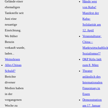
Gelände einer
Hände weg
ehemaligen
von Kuba!
Tankstelle seit
Manifest der
Juni eine
Kuba-
neuartige
Solidarität am
Einrichtung.
12. April
Wo früher
Veranstaltung:
Benzin
China –
verkauft wurde,
Marktwirtschaftlic
laden...
Sozialismus!?
Weiterlesen
DKP Köln lädt
Alles Chinas
zum 8. März
Schuld?
Theater
Berichte
anlässlich des
diverser
Internationalen
Medien haben
Frauentags in
in der
Essen
vergangenen
Demonstration
Woche zu
am 17. Januar