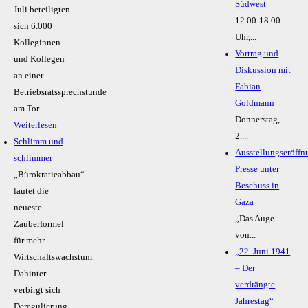
Südwest
Juli beteiligten
12.00-18.00
sich 6.000
Uhr,...
Kolleginnen
Vortrag und
und Kollegen
Diskussion mit
an einer
Fabian
Betriebsratssprechstunde
Goldmann
am Tor...
Donnerstag,
Weiterlesen
2....
Schlimm und
Ausstellungseröffn
schlimmer
Presse unter
„Bürokratieabbau“
Beschuss in
lautet die
Gaza
neueste
„Das Auge
Zauberformel
von...
für mehr
„22. Juni 1941
Wirtschaftswachstum.
– Der
Dahinter
verdrängte
verbirgt sich
Jahrestag“
Deregulierung