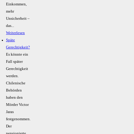
Einkommen,
mehr
Unsicherheit –
das...
Weiterlesen
Späte
Gerechtigkeit?
Es könnte ein
Fall später
Gerechtigkeit
werden.
Chilenische
Behörden
haben den
Mörder Victor
Jaras
festgenommen.
Der
pensionierte