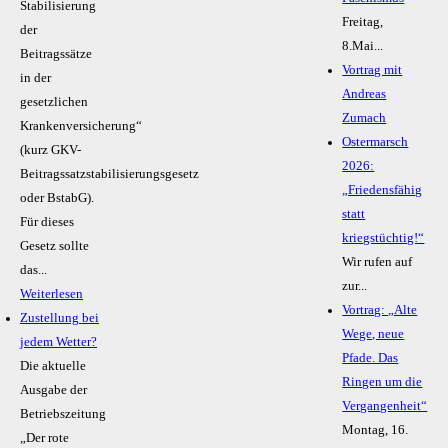
Stabilisierung
Freitag,
der
8.Mai...
Beitragssätze
Vortrag mit
in der
Andreas
gesetzlichen
Zumach
Krankenversicherung“
Ostermarsch
(kurz GKV-
2026:
Beitragssatzstabilisierungsgesetz
„Friedensfähig
oder BstabG).
statt
Für dieses
kriegstüchtig!“
Gesetz sollte
Wir rufen auf
das...
zur...
Weiterlesen
Vortrag: „Alte
Zustellung bei
Wege, neue
jedem Wetter?
Pfade. Das
Die aktuelle
Ringen um die
Ausgabe der
Vergangenheit“
Betriebszeitung
Montag, 16.
„Der rote