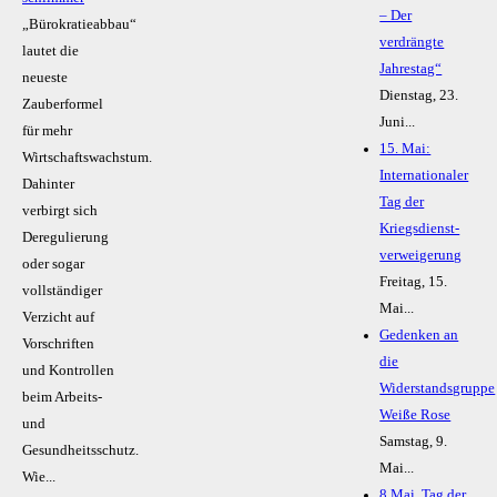
– Der
„Bürokratieabbau“
verdrängte
lautet die
Jahrestag“
neueste
Dienstag, 23.
Zauberformel
Juni...
für mehr
15. Mai:
Wirtschaftswachstum.
Internationaler
Dahinter
Tag der
verbirgt sich
Kriegsdienst-
Deregulierung
verweigerung
oder sogar
Freitag, 15.
vollständiger
Mai...
Verzicht auf
Gedenken an
Vorschriften
die
und Kontrollen
Widerstandsgruppe
beim Arbeits-
Weiße Rose
und
Samstag, 9.
Gesundheitsschutz.
Mai...
Wie...
8.Mai, Tag der