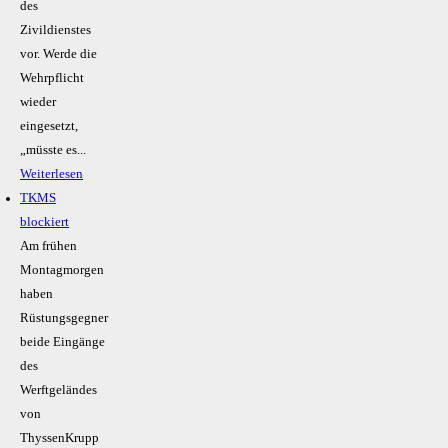
des
Zivildienstes
vor. Werde die
Wehrpflicht
wieder
eingesetzt,
„müsste es...
Weiterlesen
TKMS
blockiert
Am frühen
Montagmorgen
haben
Rüstungsgegner
beide Eingänge
des
Werftgeländes
von
ThyssenKrupp