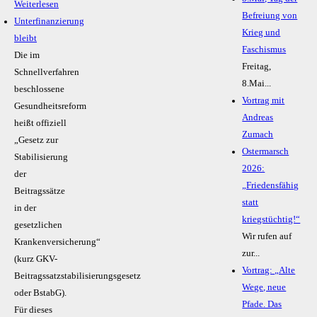
Weiterlesen
Befreiung von
Unterfinanzierung
Krieg und
bleibt
Faschismus
Die im
Freitag,
Schnellverfahren
8.Mai...
beschlossene
Vortrag mit
Gesundheitsreform
Andreas
heißt offiziell
Zumach
„Gesetz zur
Ostermarsch
Stabilisierung
2026:
der
„Friedensfähig
Beitragssätze
statt
in der
kriegstüchtig!“
gesetzlichen
Wir rufen auf
Krankenversicherung“
zur...
(kurz GKV-
Vortrag: „Alte
Beitragssatzstabilisierungsgesetz
Wege, neue
oder BstabG).
Pfade. Das
Für dieses