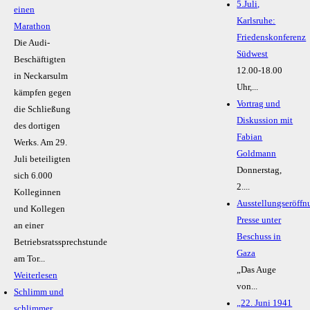
5.Juli,
einen
Karlsruhe:
Marathon
Friedenskonferenz
Die Audi-
Südwest
Beschäftigten
12.00-18.00
in Neckarsulm
Uhr,...
kämpfen gegen
Vortrag und
die Schließung
Diskussion mit
des dortigen
Fabian
Werks. Am 29.
Goldmann
Juli beteiligten
Donnerstag,
sich 6.000
2....
Kolleginnen
Ausstellungseröffn
und Kollegen
Presse unter
an einer
Beschuss in
Betriebsratssprechstunde
Gaza
am Tor...
„Das Auge
Weiterlesen
von...
Schlimm und
„22. Juni 1941
schlimmer