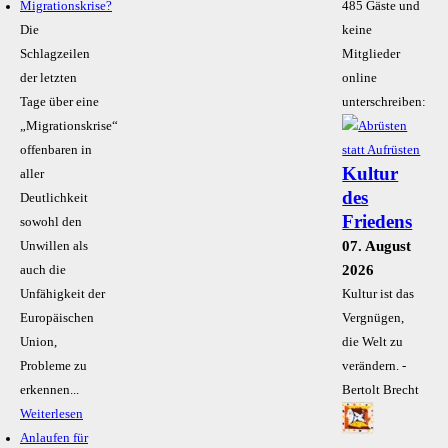
Migrationskrise?
485 Gäste und
Die
keine
Schlagzeilen
Mitglieder
der letzten
online
Tage über eine
unterschreiben:
„Migrationskrise“
offenbaren in
Kultur
aller
des
Deutlichkeit
Friedens
sowohl den
07. August
Unwillen als
2026
auch die
Unfähigkeit der
Kultur ist das
Europäischen
Vergnügen,
Union,
die Welt zu
Probleme zu
verändern. -
erkennen...
Bertolt Brecht
Weiterlesen
Anlaufen für