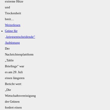
extreme Hitze
und
Trockenheit
breit....
Weiterlesen
Grüne für
„kriegsentscheidende“
Aufrüstung
Der
Nachrichtenplattform
„Table
Briefings“ war
es am 29. Juli
einen längeren
Bericht wert:
„Die
Wirtschaftsvereinigung
der Grünen
fordert einen