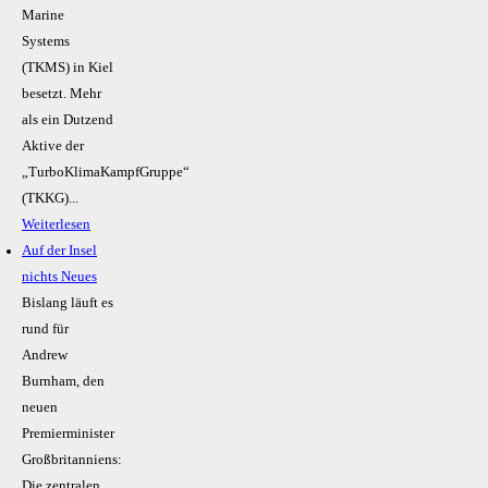
Marine
Systems
(TKMS) in Kiel
besetzt. Mehr
als ein Dutzend
Aktive der
„TurboKlimaKampfGruppe“
(TKKG)...
Weiterlesen
Auf der Insel
nichts Neues
Bislang läuft es
rund für
Andrew
Burnham, den
neuen
Premierminister
Großbritanniens:
Die zentralen