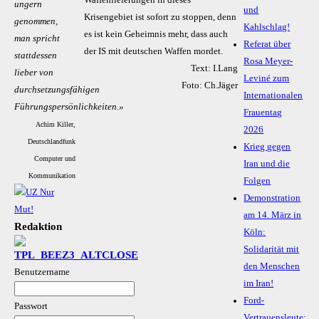
ungern
und
Krisengebiet ist sofort zu stoppen, denn
genommen,
Kahlschlag!
es ist kein Geheimnis mehr, dass auch
man spricht
Referat über
der IS mit deutschen Waffen mordet.
stattdessen
Rosa Meyer-
Text: I.Lang
lieber von
Leviné zum
Foto: Ch.Jäger
durchsetzungsfähigen
Internationalen
Führungspersönlichkeiten.»
Frauentag
Achim Killer,
2026
Deutschlandfunk
Krieg gegen
Computer und
Iran und die
Kommunikation
Folgen
Demonstration
am 14. März in
Redaktion
Köln:
Solidarität mit
den Menschen
Benutzername
im Iran!
Ford-
Passwort
Vertrauensleute: