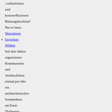
‚verlässlichen
und
kosteneffizienten
Rüstungshochlauf‘.
Nur so lasse...
Weiterlesen
Gewohnte
Willkür
Seit drei Jahren
organisieren
Kommunisten
und
Antifaschisten
einmal pro Jahr
ein
antifaschistisches
Sommerkino
am Ernst-
Thälmann-