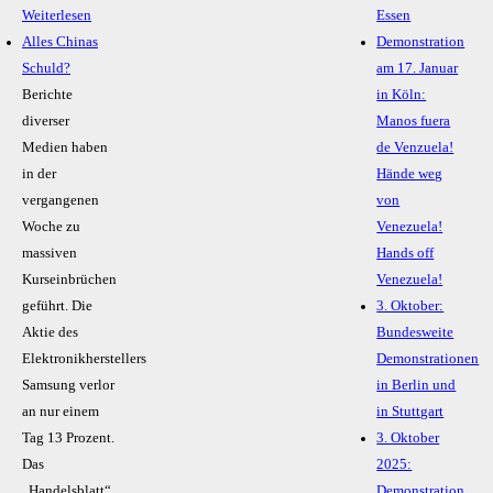
Weiterlesen
Essen
Alles Chinas
Demonstration
Schuld?
am 17. Januar
Berichte
in Köln:
diverser
Manos fuera
Medien haben
de Venzuela!
in der
Hände weg
vergangenen
von
Woche zu
Venezuela!
massiven
Hands off
Kurseinbrüchen
Venezuela!
geführt. Die
3. Oktober:
Aktie des
Bundesweite
Elektronikherstellers
Demonstrationen
Samsung verlor
in Berlin und
an nur einem
in Stuttgart
Tag 13 Prozent.
3. Oktober
Das
2025:
„Handelsblatt“...
Demonstration