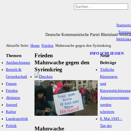
Startseite
Termine
Deutsche Kommunistische Partei Rheinland-Westfa
Weblinks
Aktuelle Seite:
Home
Frieden
Mahnwache gegen den Syrienkrieg
Archiv
Impressum & Datenschutz
INFO SCHLIESSEN
Frieden
Themen
Neue
Mahnwache gegen den
Beiträge
Antifaschismus
Syrienkrieg
Betrieb &
Tödliche
Gewerkschaft
Kürzungen
Frauen
und
Frieden
Kriegsertüchtigung
Abrüsten
Armutsprogramme
Jugend
werden
Kultur
scheitern
Landespolitik
8. Mai 1945 –
Politik
Tag der
Mahnwache