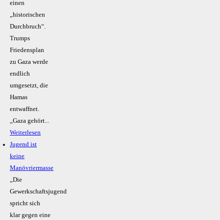
einen
„historischen
Durchbruch“.
Trumps
Friedensplan
zu Gaza werde
endlich
umgesetzt, die
Hamas
entwaffnet.
„Gaza gehört...
Weiterlesen
Jugend ist
keine
Manövriermasse
„Die
Gewerkschaftsjugend
spricht sich
klar gegen eine