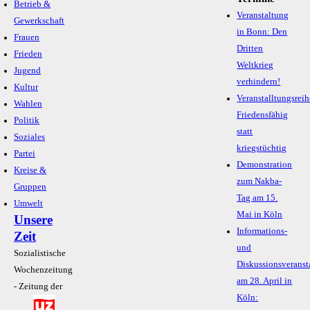
Betrieb &
Veranstaltung
Gewerkschaft
in Bonn: Den
Frauen
Dritten
Frieden
Weltkrieg
Jugend
verhindern!
Kultur
Veranstalltungsreih
Wahlen
Friedensfähig
Politik
statt
Soziales
kriegstüchtig
Partei
Demonstration
Kreise &
zum Nakba-
Gruppen
Tag am 15.
Umwelt
Mai in Köln
Unsere
Informations-
Zeit
und
Sozialistische
Diskussionsveranst
Wochenzeitung
am 28. April in
- Zeitung der
Köln: