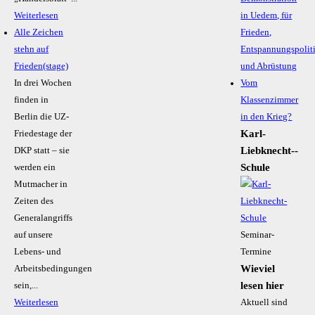
Weiterlesen
in Uedem, für
Alle Zeichen
Frieden,
stehn auf
Entspannungspolit
Frieden(stage)
und Abrüstung
In drei Wochen
Vom
finden in
Klassenzimmer
Berlin die UZ-
in den Krieg?
Karl-
Friedestage der
Liebknecht-­
DKP statt – sie
Schule
werden ein
Mutmacher in
Zeiten des
Generalangriffs
auf unsere
Seminar-
Lebens- und
Termine
Wieviel
Arbeitsbedingungen
lesen hier
sein,...
Weiterlesen
Aktuell sind