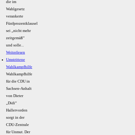
die im
Wahlgesetz
verankerte
Fünfprozentklausel
sei „nicht mehr
zeitgemäß“
und solle...
Weiterlesen
Umstrittene
Wahlkampfhilfe
Wahlkampfhilfe
für die CDU in
Sachsen-Anhalt
von Dieter
„Didi“
Hallervorden
sorgt in der
CDU-Zentrale
für Unmut. Der