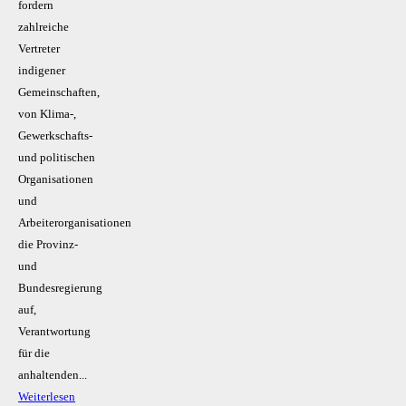
fordern
zahlreiche
Vertreter
indigener
Gemeinschaften,
von Klima-,
Gewerkschafts-
und politischen
Organisationen
und
Arbeiterorganisationen
die Provinz-
und
Bundesregierung
auf,
Verantwortung
für die
anhaltenden...
Weiterlesen