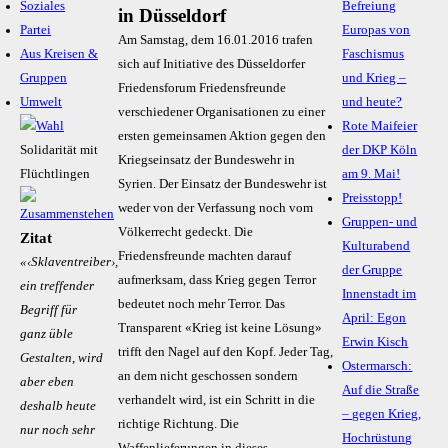
Soziales
Befreiung
in Düsseldorf
Partei
Europas von
Am Samstag, dem 16.01.2016 trafen
Aus Kreisen &
Faschismus
sich auf Initiative des Düsseldorfer
Gruppen
und Krieg –
Friedensforum Friedensfreunde
Umwelt
und heute?
verschiedener Organisationen zu einer
Rote Maifeier
ersten gemeinsamen Aktion gegen den
Solidarität mit
der DKP Köln
Kriegseinsatz der Bundeswehr in
Flüchtlingen
am 9. Mai!
Syrien. Der Einsatz der Bundeswehr ist
Preisstopp!
weder von der Verfassung noch vom
Gruppen- und
Völkerrecht gedeckt. Die
Zitat
Kulturabend
Friedensfreunde machten darauf
«‹Sklaventreiber›,
der Gruppe
aufmerksam, dass Krieg gegen Terror
ein treffender
Innenstadt im
bedeutet noch mehr Terror. Das
Begriff für
April: Egon
Transparent «Krieg ist keine Lösung»
ganz üble
Erwin Kisch
trifft den Nagel auf den Kopf. Jeder Tag,
Gestalten, wird
Ostermarsch:
an dem nicht geschossen sondern
aber eben
Auf die Straße
verhandelt wird, ist ein Schritt in die
deshalb heute
– gegen Krieg,
richtige Richtung. Die
nur noch sehr
Hochrüstung
Waffenlieferungen in dieses