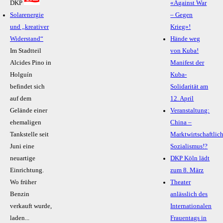
DKP
«Against War
Solarenergie
– Gegen
und „kreativer
Krieg»!
Widerstand“
Hände weg
Im Stadtteil
von Kuba!
Alcides Pino in
Manifest der
Holguín
Kuba-
befindet sich
Solidarität am
auf dem
12. April
Gelände einer
Veranstaltung:
ehemaligen
China –
Tankstelle seit
Marktwirtschaftlic
Juni eine
Sozialismus!?
neuartige
DKP Köln lädt
Einrichtung.
zum 8. März
Wo früher
Theater
Benzin
anlässlich des
verkauft wurde,
Internationalen
laden...
Frauentags in