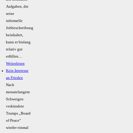
Aufgaben, die
seine
informelle
Jobbeschreibung
beinhaltet,
kann er bislang
relativ gut
erfüllen....
Weiterlesen
Kein Inte­resse
an Frieden
Nach
monatelangem
Schweigen
verkündete
Trumps „Board
of Peace“
wieder einmal