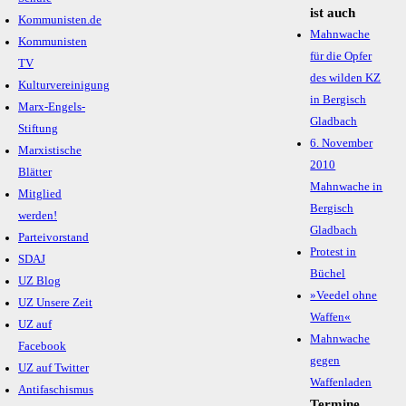
ist auch
Kommunisten.de
Mahnwache
Kommunisten
für die Opfer
TV
des wilden KZ
Kulturvereinigung
in Bergisch
Marx-Engels-
Gladbach
Stiftung
6. November
Marxistische
2010
Blätter
Mahnwache in
Mitglied
Bergisch
werden!
Gladbach
Parteivorstand
Protest in
SDAJ
Büchel
UZ Blog
»Veedel ohne
UZ Unsere Zeit
Waffen«
UZ auf
Mahnwache
Facebook
gegen
UZ auf Twitter
Waffenladen
Antifaschismus
Termine