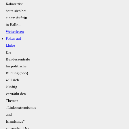
Kabarettist
hatte sich bei
einem Auftritt
in Halle...
Weiterlesen
Fokus auf
Linke
Die
Bundeszentrale
für politische
Bildung (bpb)
will sich
künftig
verstärkt den
Themen
„Linksextremismus
und
Islamismus“
zuwenden. Das