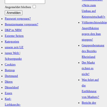
«Nein zum
Angemeldet bleiben
Umbau auf
Kriegswirtschaft!»
Passwort vergessen?
Völkerrechtswidrig
Benutzername vergessen?
Angriffskrieg
DKP in NRW
gegen den Iran
Externe Seiten
stoppen!
Kategorien
Gruppenberatung
unsere zeit UZ
des Bezirks
junge Welt |
Rheinland
Schwerpunkt
Der Markt
Cookies
richtet es
Bottrop
nicht!
Dortmund
Was folgt auf
Düren
die
Düsseldorf
Entführung
Essen
von Maduro?
Karl-
Bericht der
Liebknecht-