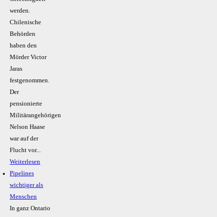
werden.
Chilenische
Behörden
haben den
Mörder Victor
Jaras
festgenommen.
Der
pensionierte
Militärangehörigen
Nelson Haase
war auf der
Flucht vor...
Weiterlesen
Pipelines
wichtiger als
Menschen
In ganz Ontario