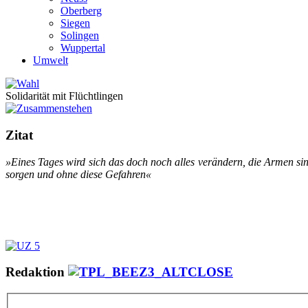
Oberberg
Siegen
Solingen
Wuppertal
Umwelt
Solidarität mit Flüchtlingen
Zitat
»Ei­nes Ta­ges wird sich das doch noch al­les ver­än­dern, die Ar­men sind i
sor­gen und oh­ne die­se Ge­fah­ren«
Redaktion