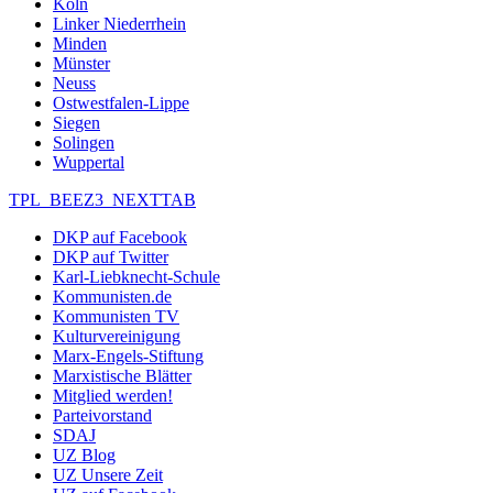
Köln
Linker Niederrhein
Minden
Münster
Neuss
Ostwestfalen-Lippe
Siegen
Solingen
Wuppertal
TPL_BEEZ3_NEXTTAB
DKP auf Facebook
DKP auf Twitter
Karl-Liebknecht-Schule
Kommunisten.de
Kommunisten TV
Kulturvereinigung
Marx-Engels-Stiftung
Marxistische Blätter
Mitglied werden!
Parteivorstand
SDAJ
UZ Blog
UZ Unsere Zeit