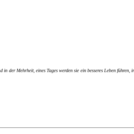
n der Mehr­heit, ei­nes Ta­ges wer­den sie ein bes­se­res Le­ben füh­ren, in 