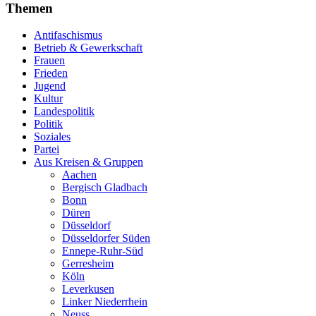
Themen
Antifaschismus
Betrieb & Gewerkschaft
Frauen
Frieden
Jugend
Kultur
Landespolitik
Politik
Soziales
Partei
Aus Kreisen & Gruppen
Aachen
Bergisch Gladbach
Bonn
Düren
Düsseldorf
Düsseldorfer Süden
Ennepe-Ruhr-Süd
Gerresheim
Köln
Leverkusen
Linker Niederrhein
Neuss