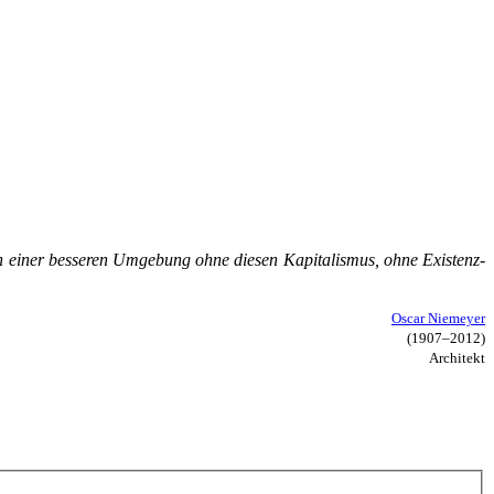
ei­ner bes­se­ren Um­ge­bung oh­ne die­sen Ka­pi­ta­lis­mus, oh­ne Exis­tenz­
Oscar Niemeyer
(1907–2012)
Architekt