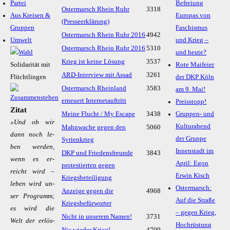
Partei
Befreiung
Ostermarsch Rhein Ruhr
3318
Aus Kreisen &
Europas von
(Presseerklärung)
Gruppen
Faschismus
Ostermarsch Rhein Ruhr 2016
4942
Umwelt
und Krieg –
Ostermarsch Rhein Ruhr 2016
5310
und heute?
Krieg ist keine Lösung
3537
Solidarität mit
Rote Maifeier
ARD-Interview mit Assad
3261
Flüchtlingen
der DKP Köln
Ostermarsch Rheinland
3583
am 9. Mai!
erneuert Internetauftritt
Preisstopp!
Zitat
Meine Flucht / My Escape
3438
Gruppen- und
»Und ob wir
Kulturabend
Mahnwache gegen den
5060
dann noch le­
der Gruppe
Syrienkrieg
ben wer­den,
Innenstadt im
DKP und Friedensfreunde
3843
wenn es er­
April: Egon
protestierten gegen
reicht wird –
Erwin Kisch
Kriegsbeteiligung
le­ben wird un­
Ostermarsch:
Anzeige gegen die
4968
ser Pro­gramm;
Auf die Straße
Kriegsbefürworter
es wird die
– gegen Krieg,
Nicht in unserem Namen!
3731
Welt der er­lös­
Hochrüstung