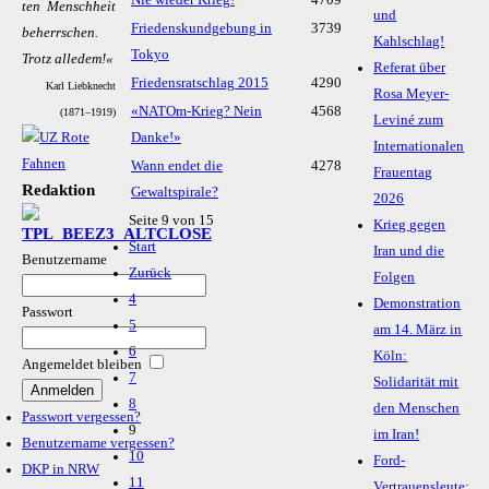
Nie wieder Krieg!
4709
ten Mensch­heit
und
Friedenskundgebung in
3739
be­herr­schen.
Kahlschlag!
Tokyo
Trotz al­le­dem!«
Referat über
Friedensratschlag 2015
4290
Karl Liebknecht
Rosa Meyer-
«NATOm-Krieg? Nein
4568
(1871–1919)
Leviné zum
Danke!»
Internationalen
Wann endet die
4278
Frauentag
Redaktion
Gewaltspirale?
2026
Seite 9 von 15
Krieg gegen
Start
Iran und die
Benutzername
Zurück
Folgen
4
Demonstration
Passwort
5
am 14. März in
6
Köln:
Angemeldet bleiben
7
Solidarität mit
8
den Menschen
Passwort vergessen?
9
im Iran!
Benutzername vergessen?
10
Ford-
DKP in NRW
11
Vertrauensleute: