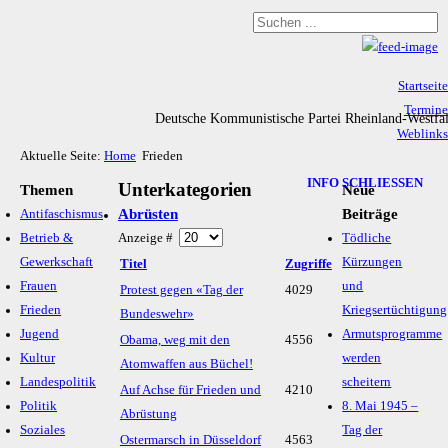
Startseite
Termine
Deutsche Kommunistische Partei Rheinland-Westfa
Weblinks
Aktuelle Seite:
Home
Frieden
Archiv
Impressum & Datenschutz
INFO SCHLIESSEN
Unterkategorien
Themen
Neue
Abrüsten
Beiträge
Antifaschismus
Betrieb &
Anzeige #
Tödliche
Gewerkschaft
Kürzungen
Titel
Zugriffe
Frauen
und
Protest gegen «Tag der
4029
Frieden
Kriegsertüchtigung
Bundeswehr»
Jugend
Armutsprogramme
Obama, weg mit den
4556
Kultur
werden
Atomwaffen aus Büchel!
Landespolitik
scheitern
Auf Achse für Frieden und
4210
Politik
8. Mai 1945 –
Abrüstung
Soziales
Tag der
Ostermarsch in Düsseldorf
4563