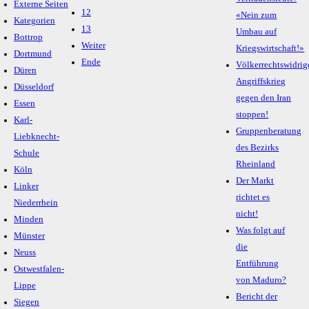
Externe Seiten
12
«Nein zum
Kategorien
13
Umbau auf
Bottrop
Weiter
Kriegswirtschaft!»
Dortmund
Ende
Völkerrechtswidrig
Düren
Angriffskrieg
Düsseldorf
gegen den Iran
Essen
stoppen!
Karl-
Gruppenberatung
Liebknecht-
des Bezirks
Schule
Rheinland
Köln
Der Markt
Linker
richtet es
Niederrhein
nicht!
Minden
Was folgt auf
Münster
die
Neuss
Entführung
Ostwestfalen-
von Maduro?
Lippe
Bericht der
Siegen