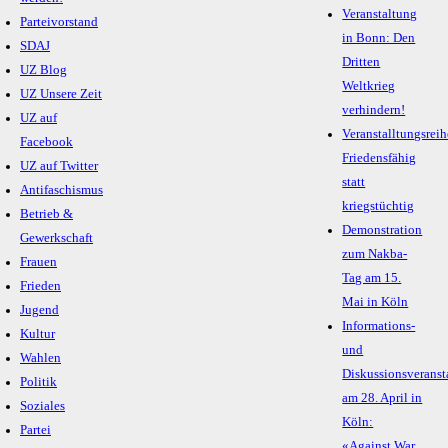
Veranstaltung
Parteivorstand
in Bonn: Den
SDAJ
Dritten
UZ Blog
Weltkrieg
UZ Unsere Zeit
verhindern!
UZ auf
Veranstalltungsreih
Facebook
Friedensfähig
UZ auf Twitter
statt
Antifaschismus
kriegstüchtig
Betrieb &
Demonstration
Gewerkschaft
zum Nakba-
Frauen
Tag am 15.
Frieden
Mai in Köln
Jugend
Informations-
Kultur
und
Wahlen
Diskussionsveranst
Politik
am 28. April in
Soziales
Köln:
Partei
«Against War