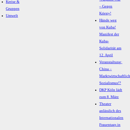
Kreise &
– Gegen
Gruppen
Krieg»!
Umwelt
Hände weg
von Kuba!
Manifest der
Kuba-
Solidarität am
12. April
Veranstaltung:
China –
Marktwirtschaftlic
Sozialismus!?
DKP Köln lädt
zum 8. März
Theater
anlässlich des
Internationalen
Frauentags in