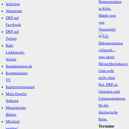
Demonstration
Solingen
in Köln:
Wuppertal
Hände weg
DKP auf
von
Facebook
Venezuela!
DKP auf
Twitter
Karl-
Liebknecht-
Schule
Kommunisten.de
Kommunisten
TV
Kulturvereinigung
Marx-Engels-
Stiftung
Marxistische
Blätter
Mitglied
Termine
werden!