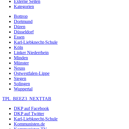
Externe Seiten
Kategorien
Bottrop
Dortmund
Düren
Düsseldorf
Essen
Karl-Liebknecht-Schule
Köln
Linker Niederrhein
Minden
Münster
Neuss
Ostwestfalen-Lippe
Siegen
Solingen
Wuppertal
TPL_BEEZ3_NEXTTAB
DKP auf Facebook
DKP auf Twitter
Karl-Liebknecht-Schule
Kommunisten.de