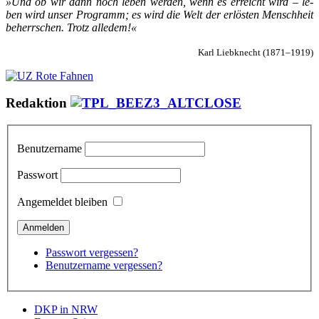
»Und ob wir dann noch le­ben wer­den, wenn es er­reicht wird – le­
ben wird un­ser Pro­gramm; es wird die Welt der er­lös­ten Mensch­heit
be­herr­schen. Trotz al­le­dem!«
Karl Liebknecht (1871–1919)
Redaktion
Benutzername
Passwort
Angemeldet bleiben
Passwort vergessen?
Benutzername vergessen?
DKP in NRW