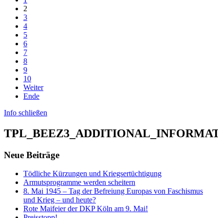
2
3
4
5
6
7
8
9
10
Weiter
Ende
Info schließen
TPL_BEEZ3_ADDITIONAL_INFORMA
Neue Beiträge
Tödliche Kürzungen und Kriegsertüchtigung
Armutsprogramme werden scheitern
8. Mai 1945 – Tag der Befreiung Europas von Faschismus
und Krieg – und heute?
Rote Maifeier der DKP Köln am 9. Mai!
Preisstopp!