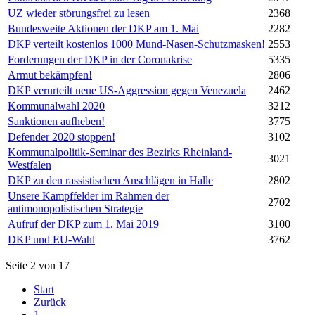
UZ wieder störungsfrei zu lesen
2368
Bundesweite Aktionen der DKP am 1. Mai
2282
DKP verteilt kostenlos 1000 Mund-Nasen-Schutzmasken!
2553
Forderungen der DKP in der Coronakrise
5335
Armut bekämpfen!
2806
DKP verurteilt neue US-Aggression gegen Venezuela
2462
Kommunalwahl 2020
3212
Sanktionen aufheben!
3775
Defender 2020 stoppen!
3102
Kommunalpolitik-Seminar des Bezirks Rheinland-
3021
Westfalen
DKP zu den rassistischen Anschlägen in Halle
2802
Unsere Kampffelder im Rahmen der
2702
antimonopolistischen Strategie
Aufruf der DKP zum 1. Mai 2019
3100
DKP und EU-Wahl
3762
Seite 2 von 17
Start
Zurück
1