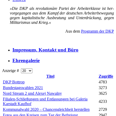
»Die DKP als re­vo­lu­tio­nä­re Par­tei der Ar­bei­ter­klas­se ist her­
vor­ge­gan­gen aus dem Kampf der deut­schen Ar­bei­ter­be­we­gung
ge­gen ka­pi­ta­lis­ti­sche Aus­beu­tung und Un­ter­drü­ckung, ge­gen
Mi­li­ta­ris­mus und Krieg.«
Aus dem
Programm der DKP
Impressum, Kontakt und Büro
Ehrengalerie
Anzeige #
Titel
Zugriffe
DKP Bottrop
4783
Bundestagswahlen 2021
3273
Nord Stream 2 und Alexej Nawalny
3625
Filialen-Schließungen und Entlassungen bei Galeria
4233
Karstadt Kaufhof
Kommunalwahl 2020 – Chancengleichheit herstellen
2729
Fotos aus den Kreisen zum Tag der Befreiung
2947