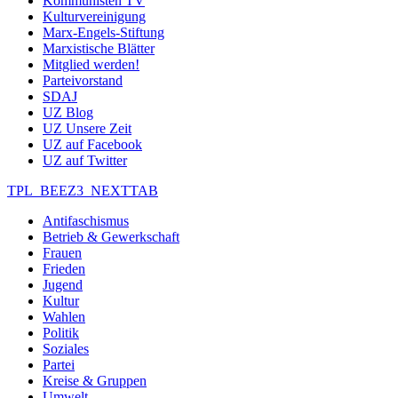
Kommunisten TV
Kulturvereinigung
Marx-Engels-Stiftung
Marxistische Blätter
Mitglied werden!
Parteivorstand
SDAJ
UZ Blog
UZ Unsere Zeit
UZ auf Facebook
UZ auf Twitter
TPL_BEEZ3_NEXTTAB
Antifaschismus
Betrieb & Gewerkschaft
Frauen
Frieden
Jugend
Kultur
Wahlen
Politik
Soziales
Partei
Kreise & Gruppen
Umwelt