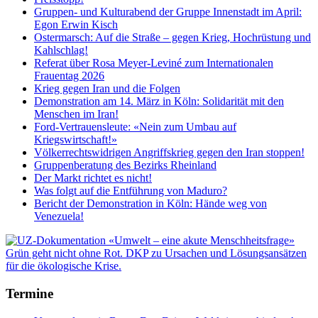
Gruppen- und Kulturabend der Gruppe Innenstadt im April:
Egon Erwin Kisch
Ostermarsch: Auf die Straße – gegen Krieg, Hochrüstung und
Kahlschlag!
Referat über Rosa Meyer-Leviné zum Internationalen
Frauentag 2026
Krieg gegen Iran und die Folgen
Demonstration am 14. März in Köln: Solidarität mit den
Menschen im Iran!
Ford-Vertrauensleute: «Nein zum Umbau auf
Kriegswirtschaft!»
Völkerrechtswidrigen Angriffskrieg gegen den Iran stoppen!
Gruppenberatung des Bezirks Rheinland
Der Markt richtet es nicht!
Was folgt auf die Entführung von Maduro?
Bericht der Demonstration in Köln: Hände weg von
Venezuela!
Termine