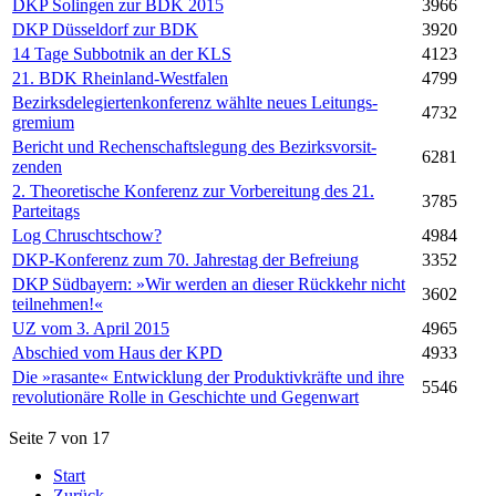
DKP Solingen zur BDK 2015
3966
DKP Düsseldorf zur BDK
3920
14 Tage Subbotnik an der KLS
4123
21. BDK Rheinland-Westfalen
4799
Bezirks­de­le­gier­ten­kon­ferenz wählte neues Leitungs­
4732
gremium
Bericht und Re­chen­schafts­le­gung des Be­zirks­vor­sit­
6281
zenden
2. Theoretische Konferenz zur Vorbereitung des 21.
3785
Parteitags
Log Chruschtschow?
4984
DKP-Konferenz zum 70. Jahrestag der Befreiung
3352
DKP Südbayern: »Wir werden an dieser Rückkehr nicht
3602
teilnehmen!«
UZ vom 3. April 2015
4965
Abschied vom Haus der KPD
4933
Die »ra­san­te« Ent­wick­lung der Pro­duk­tiv­kräf­te und ih­re
5546
re­vo­lu­tio­nä­re Rol­le in Ge­schich­te und Ge­gen­wart
Seite 7 von 17
Start
Zurück