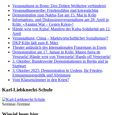
Veranstaltung in Bonn: Den Dritten Weltkrieg verhindern!
Veranstalltungsreihe: Friedensfähig statt kriegstüchtig
Demonstration zum Nakba-Tag am 15. Mai in Köln
Informations- und Diskussionsveranstaltung am 28. April in
Köln: «Against War – Gegen Krieg»!
Hände weg von Kuba! Manifest der Kuba-Solidarität am 12.
April
Veranstaltung: China – Marktwirtschaftlicher Sozialismus!?
DKP Köln lädt zum 8. März
Theater anlässlich des Internationalen Frauentags in Essen
Demonstration am 17. Januar in Köln: Manos fuera de
Venzuela! Hände weg von Venezuela! Hands off Venezuela!
3. Oktober: Bundesweite Demonstrationen in Berlin und in
Stuttgart
3. Oktober 2025: Demonstration in Uedem, für Frieden,
Entspannungspolitik und Abrüstung
Vom Klassenzimmer in den Krieg?
Karl-Liebknecht-­Schule
Seminar-Termine
Wieviel lesen hier