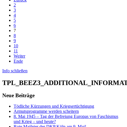
2
3
4
5
6
7
8
9
10
11
Weiter
Ende
Info schließen
TPL_BEEZ3_ADDITIONAL_INFORMA
Neue Beiträge
Tödliche Kürzungen und Kriegsertüchtigung
Armutsprogramme werden scheitern
8. Mai 1945 – Tag der Befreiung Europas von Faschismus
und Krieg – und heute?
Rote Maifeier der DKP Köln am 9. Mai!