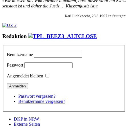
»Wir müs­sen das Volk dar­über auf­klär­en, dass un­ser Staat ein Klas­
sen­staat ist und da­her die Jus­tiz … Klas­sen­jus­tiz ist.«
Karl Liebknecht, 23.8.1907 in Stuttgart
Redaktion
Benutzername
Passwort
Angemeldet bleiben
Passwort vergessen?
Benutzername vergessen?
DKP in NRW
Externe Seiten