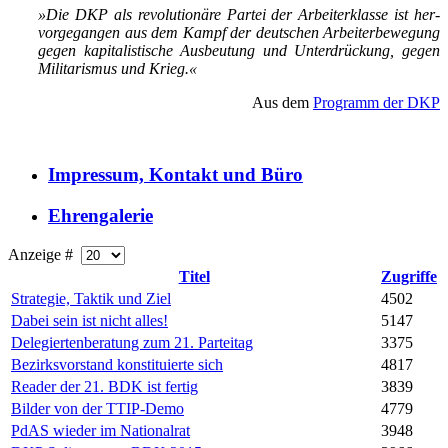
»Die DKP als re­vo­lu­tio­nä­re Par­tei der Ar­bei­ter­klas­se ist her­
vor­ge­gan­gen aus dem Kampf der deut­schen Ar­bei­ter­be­we­gung
ge­gen ka­pi­ta­lis­ti­sche Aus­beu­tung und Un­ter­drü­ckung, ge­gen
Mi­li­ta­ris­mus und Krieg.«
Aus dem
Programm der DKP
Impressum, Kontakt und Büro
Ehrengalerie
Anzeige #
Titel
Zugriffe
Strategie, Taktik und Ziel
4502
Dabei sein ist nicht alles!
5147
Delegiertenberatung zum 21. Parteitag
3375
Bezirksvorstand konstituierte sich
4817
Reader der 21. BDK ist fertig
3839
Bilder von der TTIP-Demo
4779
PdAS wieder im Nationalrat
3948