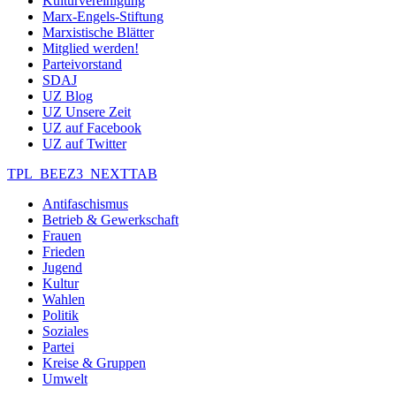
Kulturvereinigung
Marx-Engels-Stiftung
Marxistische Blätter
Mitglied werden!
Parteivorstand
SDAJ
UZ Blog
UZ Unsere Zeit
UZ auf Facebook
UZ auf Twitter
TPL_BEEZ3_NEXTTAB
Antifaschismus
Betrieb & Gewerkschaft
Frauen
Frieden
Jugend
Kultur
Wahlen
Politik
Soziales
Partei
Kreise & Gruppen
Umwelt