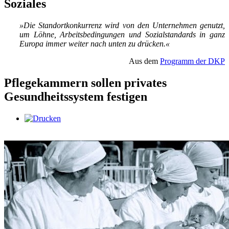
Soziales
»Die Stand­ort­kon­kur­renz wird von den Un­ter­neh­men ge­nutzt,
um Löh­ne, Ar­beits­be­din­gun­gen und So­zi­al­stan­dards in ganz
Eu­ro­pa im­mer wei­ter nach un­ten zu drü­cken.«
Aus dem
Programm der DKP
Pflegekammern sollen privates
Gesundheitssystem festigen