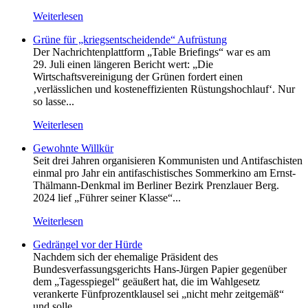
Weiterlesen
Grüne für „kriegsentscheidende“ Aufrüstung
Der Nachrichtenplattform „Table Briefings“ war es am
29. Juli einen längeren Bericht wert: „Die
Wirtschaftsvereinigung der Grünen fordert einen
‚verlässlichen und kosteneffizienten Rüstungshochlauf‘. Nur
so lasse...
Weiterlesen
Gewohnte Willkür
Seit drei Jahren organisieren Kommunisten und Antifaschisten
einmal pro Jahr ein antifaschistisches Sommerkino am Ernst-
Thälmann-Denkmal im Berliner Bezirk Prenzlauer Berg.
2024 lief „Führer seiner Klasse“...
Weiterlesen
Gedrängel vor der Hürde
Nachdem sich der ehemalige Präsident des
Bundesverfassungsgerichts Hans-Jürgen Papier gegenüber
dem „Tagesspiegel“ geäußert hat, die im Wahlgesetz
verankerte Fünfprozentklausel sei „nicht mehr zeitgemäß“
und solle...