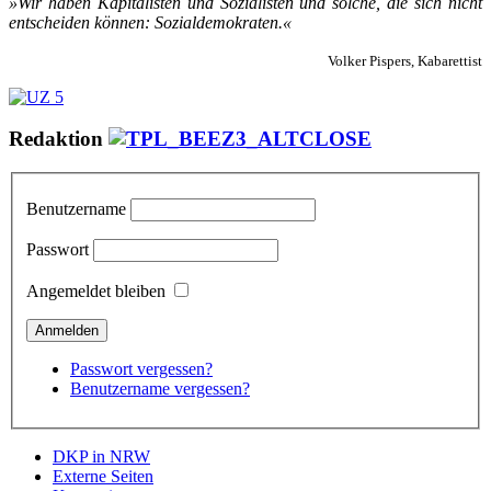
»Wir ha­ben Ka­pi­ta­lis­ten und So­zia­lis­ten und sol­che, die sich nicht
ent­schei­den kön­nen: So­zi­al­de­mo­kra­ten.«
Volker Pispers, Kabarettist
Redaktion
Benutzername
Passwort
Angemeldet bleiben
Passwort vergessen?
Benutzername vergessen?
DKP in NRW
Externe Seiten