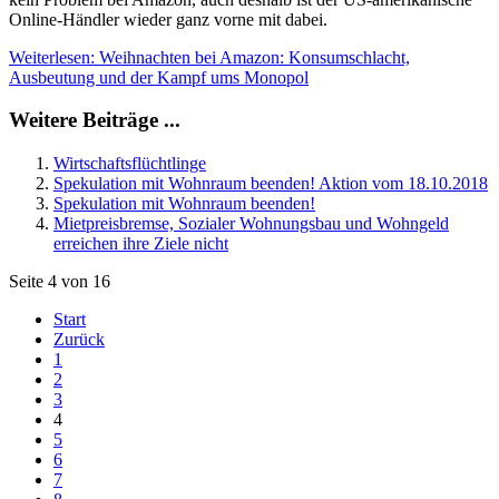
Online-Händler wieder ganz vorne mit dabei.
Weiterlesen: Weihnachten bei Amazon: Konsumschlacht,
Ausbeutung und der Kampf ums Monopol
Weitere Beiträge ...
Wirtschaftsflüchtlinge
Spekulation mit Wohnraum beenden! Aktion vom 18.10.2018
Spekulation mit Wohnraum beenden!
Mietpreisbremse, Sozialer Wohnungsbau und Wohngeld
erreichen ihre Ziele nicht
Seite 4 von 16
Start
Zurück
1
2
3
4
5
6
7