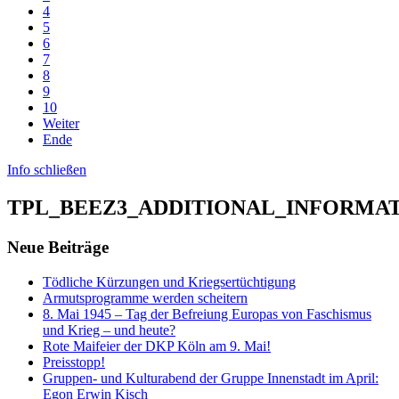
4
5
6
7
8
9
10
Weiter
Ende
Info schließen
TPL_BEEZ3_ADDITIONAL_INFORMA
Neue Beiträge
Tödliche Kürzungen und Kriegsertüchtigung
Armutsprogramme werden scheitern
8. Mai 1945 – Tag der Befreiung Europas von Faschismus
und Krieg – und heute?
Rote Maifeier der DKP Köln am 9. Mai!
Preisstopp!
Gruppen- und Kulturabend der Gruppe Innenstadt im April:
Egon Erwin Kisch