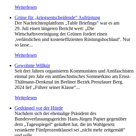
Weiterlesen
Grüne für „kriegsentscheidende“ Aufrüstung
Der Nachrichtenplattform „Table Briefings“ war es am
29. Juli einen längeren Bericht wert: „Die
Wirtschaftsvereinigung der Grünen fordert einen
‚verlässlichen und kosteneffizienten Rüstungshochlauf‘. Nur
so lasse...
Weiterlesen
Gewohnte Willkür
Seit drei Jahren organisieren Kommunisten und Antifaschisten
einmal pro Jahr ein antifaschistisches Sommerkino am Ernst-
Thälmann-Denkmal im Berliner Bezirk Prenzlauer Berg.
2024 lief „Führer seiner Klasse“...
Weiterlesen
Gedrängel vor der Hürde
Nachdem sich der ehemalige Präsident des
Bundesverfassungsgerichts Hans-Jürgen Papier gegenüber
dem „Tagesspiegel“ geäußert hat, die im Wahlgesetz
verankerte Fünfprozentklausel sei „nicht mehr zeitgemäß“
und solle...