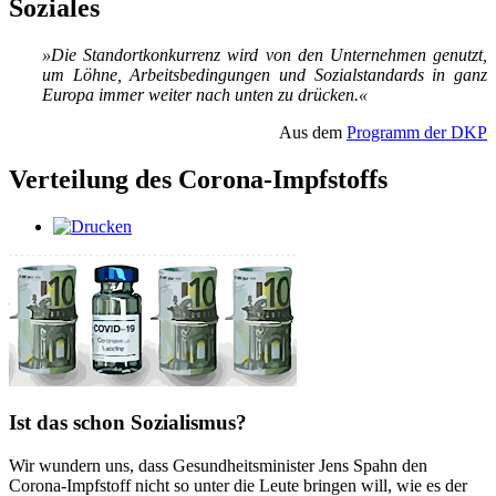
Soziales
»Die Stand­ort­kon­kur­renz wird von den Un­ter­neh­men ge­nutzt,
um Löh­ne, Ar­beits­be­din­gun­gen und So­zi­al­stan­dards in ganz
Eu­ro­pa im­mer wei­ter nach un­ten zu drü­cken.«
Aus dem
Programm der DKP
Verteilung des Corona-Impfstoffs
Ist das schon Sozialismus?
Wir wundern uns, dass Gesundheitsminister Jens Spahn den
Corona-Impfstoff nicht so unter die Leute bringen will, wie es der