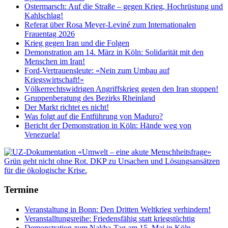
Ostermarsch: Auf die Straße – gegen Krieg, Hochrüstung und
Kahlschlag!
Referat über Rosa Meyer-Leviné zum Internationalen
Frauentag 2026
Krieg gegen Iran und die Folgen
Demonstration am 14. März in Köln: Solidarität mit den
Menschen im Iran!
Ford-Vertrauensleute: «Nein zum Umbau auf
Kriegswirtschaft!»
Völkerrechtswidrigen Angriffskrieg gegen den Iran stoppen!
Gruppenberatung des Bezirks Rheinland
Der Markt richtet es nicht!
Was folgt auf die Entführung von Maduro?
Bericht der Demonstration in Köln: Hände weg von
Venezuela!
Termine
Veranstaltung in Bonn: Den Dritten Weltkrieg verhindern!
Veranstalltungsreihe: Friedensfähig statt kriegstüchtig
Demonstration zum Nakba-Tag am 15. Mai in Köln