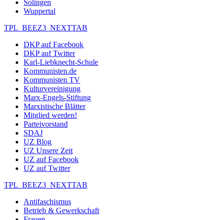
Solingen
Wuppertal
TPL_BEEZ3_NEXTTAB
DKP auf Facebook
DKP auf Twitter
Karl-Liebknecht-Schule
Kommunisten.de
Kommunisten TV
Kulturvereinigung
Marx-Engels-Stiftung
Marxistische Blätter
Mitglied werden!
Parteivorstand
SDAJ
UZ Blog
UZ Unsere Zeit
UZ auf Facebook
UZ auf Twitter
TPL_BEEZ3_NEXTTAB
Antifaschismus
Betrieb & Gewerkschaft
Frauen