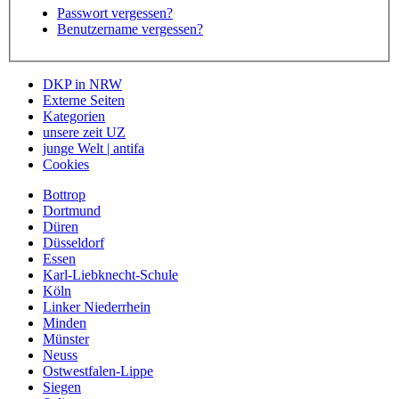
Passwort vergessen?
Benutzername vergessen?
DKP in NRW
Externe Seiten
Kategorien
unsere zeit UZ
junge Welt | antifa
Cookies
Bottrop
Dortmund
Düren
Düsseldorf
Essen
Karl-Liebknecht-Schule
Köln
Linker Niederrhein
Minden
Münster
Neuss
Ostwestfalen-Lippe
Siegen