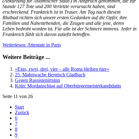
(Abkürzung für ‹Islamischer Staat›) in Anspruch genommen, die zur
Stunde 127 Tote und 200 Verletzte verursacht haben, sind
erschreckend. Frankreich ist in Trauer. Am Tag nach diesem
Blutbad richten sich unsere ersten Gedanken auf die Opfer, ihre
Familien und Nahestehenden, die Zeugen und alle jene, deren
Leben bedroht worden ist. Für alle ist der Schmerz immens. Jeder in
Frankreich fühlt sich davon zutiefst betroffen.
Weiterlesen: Attentate in Paris
Weitere Beiträge ...
«Eins, zwei, drei, vier – alle Roma bleiben hier»
25. Mahnwache Bergisch Gladbach
Gegen Rassistenirrsinn
Köln: Mordanschlag auf Oberbürgermeisterkandidatin
Seite 11 von 26
Start
Zurück
6
7
8
9