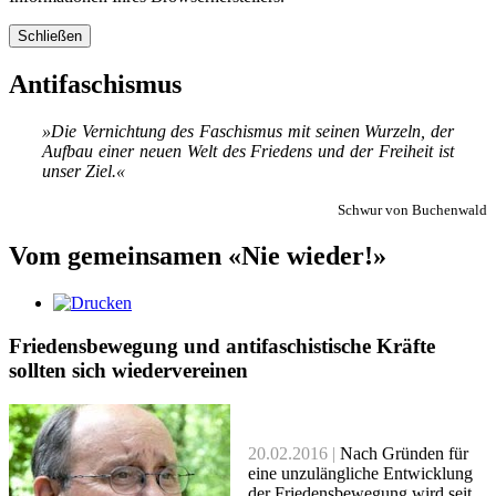
Schließen
Antifaschismus
»Die Ver­nich­tung des Fa­schis­mus mit sei­nen Wur­zeln, der
Auf­bau ei­ner neu­en Welt des Frie­dens und der Frei­heit ist
un­ser Ziel.«
Schwur von Buchenwald
Vom gemeinsamen «Nie wieder!»
Friedens­bewegung und antifaschistische Kräfte
sollten sich wiedervereinen
20.02.2016 |
Nach Gründen für
eine unzulängliche Entwicklung
der Friedensbewegung wird seit