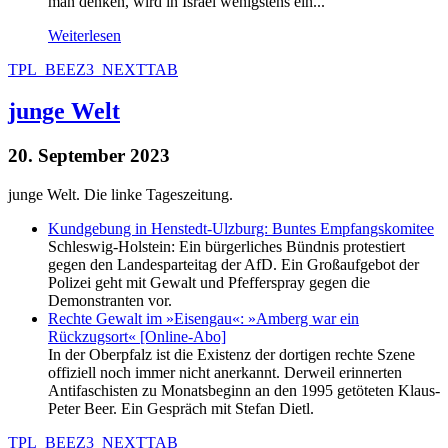
man denken, wird in Israel wenigstens ein...
Weiterlesen
TPL_BEEZ3_NEXTTAB
junge Welt
20. September 2023
junge Welt. Die linke Tageszeitung.
Kundgebung in Henstedt-Ulzburg: Buntes Empfangskomitee
Schleswig-Holstein: Ein bürgerliches Bündnis protestiert
gegen den Landesparteitag der AfD. Ein Großaufgebot der
Polizei geht mit Gewalt und Pfefferspray gegen die
Demonstranten vor.
Rechte Gewalt im »Eisengau«: »Amberg war ein
Rückzugsort« [Online-Abo]
In der Oberpfalz ist die Existenz der dortigen rechte Szene
offiziell noch immer nicht anerkannt. Derweil erinnerten
Antifaschisten zu Monatsbeginn an den 1995 getöteten Klaus-
Peter Beer. Ein Gespräch mit Stefan Dietl.
TPL_BEEZ3_NEXTTAB