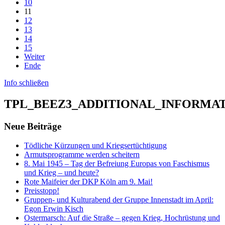
10
11
12
13
14
15
Weiter
Ende
Info schließen
TPL_BEEZ3_ADDITIONAL_INFORMA
Neue Beiträge
Tödliche Kürzungen und Kriegsertüchtigung
Armutsprogramme werden scheitern
8. Mai 1945 – Tag der Befreiung Europas von Faschismus
und Krieg – und heute?
Rote Maifeier der DKP Köln am 9. Mai!
Preisstopp!
Gruppen- und Kulturabend der Gruppe Innenstadt im April:
Egon Erwin Kisch
Ostermarsch: Auf die Straße – gegen Krieg, Hochrüstung und