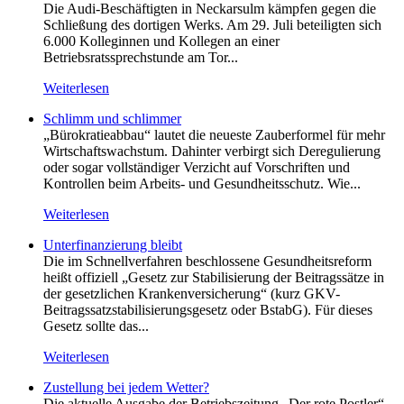
Die Audi-Beschäftigten in Neckarsulm kämpfen gegen die
Schließung des dortigen Werks. Am 29. Juli beteiligten sich
6.000 Kolleginnen und Kollegen an einer
Betriebsratssprechstunde am Tor...
Weiterlesen
Schlimm und schlimmer
„Bürokratieabbau“ lautet die neueste Zauberformel für mehr
Wirtschaftswachstum. Dahinter verbirgt sich Deregulierung
oder sogar vollständiger Verzicht auf Vorschriften und
Kontrollen beim Arbeits- und Gesundheitsschutz. Wie...
Weiterlesen
Unterfinanzierung bleibt
Die im Schnellverfahren beschlossene Gesundheitsreform
heißt offiziell „Gesetz zur Stabilisierung der Beitragssätze in
der gesetzlichen Krankenversicherung“ (kurz GKV-
Beitragssatzstabilisierungsgesetz oder BstabG). Für dieses
Gesetz sollte das...
Weiterlesen
Zustellung bei jedem Wetter?
Die aktuelle Ausgabe der Betriebszeitung „Der rote Postler“,