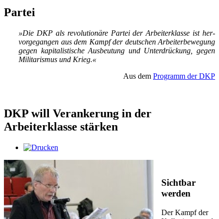
Partei
»Die DKP als re­vo­lu­tio­nä­re Par­tei der Ar­bei­ter­klas­se ist her­
vor­ge­gan­gen aus dem Kampf der deut­schen Ar­bei­ter­be­we­gung
ge­gen ka­pi­ta­lis­ti­sche Aus­beu­tung und Un­ter­drü­ckung, ge­gen
Mi­li­ta­ris­mus und Krieg.«
Aus dem
Programm der DKP
DKP will Verankerung in der
Arbeiterklasse stärken
Sichtbar
werden
Der Kampf der