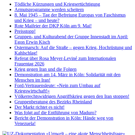
Tödliche Kürzungen und Kriegsertüchtigung
Armutsprogramme werden scheitern
8. Mai 1945 – Tag der Befreiung Europas von Faschismus
und Krieg – und heute?
Rote Maifeier der DKP Köln am 9. Mai!
Preisstopp!
Gruppen- und Kulturabend der Gruppe Innenstadt im April:
Egon Erwin Kisch
Ostermarsch: Auf die Straße – gegen Krieg, Hochrüstung und
Kahlschlag!
Referat über Rosa Meyer-Leviné zum Internationalen
Frauentag 2026
Krieg gegen Iran und die Folgen
Demonstration am 14. März in Köln: Solidarität mit den
Menschen im Iran!
Ford-Vertrauensleute: «Nein zum Umbau auf
Kriegswirtschaft!»
Völkerrechtswidrigen Angriffskrieg gegen den Iran stoppen!
Gruppenberatung des Bezirks Rheinland
Der Markt richtet es nicht!
Was folgt auf die Entführung von Maduro?
Bericht der Demonstration in Köln: Hände weg von
Venezuela!