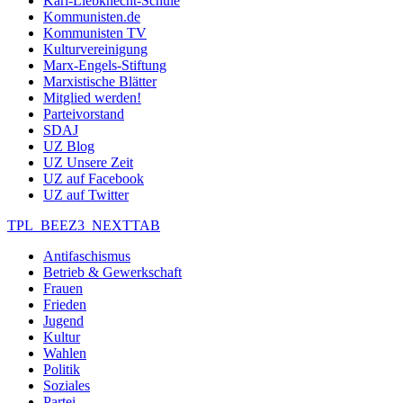
Karl-Liebknecht-Schule
Kommunisten.de
Kommunisten TV
Kulturvereinigung
Marx-Engels-Stiftung
Marxistische Blätter
Mitglied werden!
Parteivorstand
SDAJ
UZ Blog
UZ Unsere Zeit
UZ auf Facebook
UZ auf Twitter
TPL_BEEZ3_NEXTTAB
Antifaschismus
Betrieb & Gewerkschaft
Frauen
Frieden
Jugend
Kultur
Wahlen
Politik
Soziales
Partei