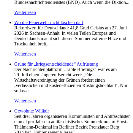
Bundesnachrichtendienstes (BND). Auch wenn die Diktion...
Weiterlesen
Wo die Feuerwehr nicht löschen darf
Rekordwert für Deutschland: 41,8 Grad Celsius am 27. Juni
2026 in Sachsen-Anhalt. In vielen Teilen Europas und
Deutschlands macht sich diesen Sommer extreme Hitze und
Trockenheit breit....
Weiterlesen
Grüne für „kriegsentscheidende“ Aufrüstung
Der Nachrichtenplattform „Table Briefings“ war es am
29. Juli einen längeren Bericht wert: „Die
Wirtschaftsvereinigung der Grünen fordert einen
‚verlässlichen und kosteneffizienten Rüstungshochlauf‘. Nur
so lasse...
Weiterlesen
Gewohnte Willkür
Seit drei Jahren organisieren Kommunisten und Antifaschisten
einmal pro Jahr ein antifaschistisches Sommerkino am Ernst-
Thälmann-Denkmal im Berliner Bezirk Prenzlauer Berg.
2024 lief „Führer seiner Klasse“...