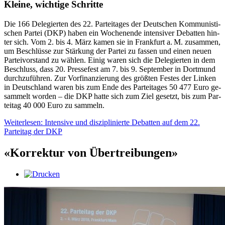
Kleine, wichtige Schritte
Die 166 De­le­gier­ten des 22. Par­tei­ta­ges der Deut­schen Kom­mu­nis­ti­
schen Par­tei (DKP) haben ein Wo­chen­en­de in­ten­si­ver De­bat­ten hin­
ter sich. Vom 2. bis 4. März kamen sie in Frank­furt a. M. zu­sam­men,
um Be­schlüs­se zur Stär­kung der Par­tei zu fas­sen und einen neuen
Par­tei­vor­stand zu wäh­len. Einig waren sich die De­le­gier­ten in dem
Be­schluss, dass 20. Pres­se­fest am 7. bis 9. Sep­tem­ber in Dort­mund
durch­zu­füh­ren. Zur Vor­fi­nan­zie­rung des größ­ten Fes­tes der Lin­ken
in Deutsch­land waren bis zum Ende des Par­tei­ta­ges 50 477 Euro ge­
sam­melt wor­den – die DKP hatte sich zum Ziel ge­setzt, bis zum Par­
tei­tag 40 000 Euro zu sam­meln.
Weiterlesen: Intensive und disziplinierte Debatten auf dem 22.
Parteitag der DKP
«Korrektur von Übertreibungen»