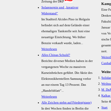
Zeitung der DKP
Kamp
Solarenergie und „kreativer
Ei­ne F
Widerstand“
Den­ken
Im Stadtteil Alcides Pino in Holguín
Fa­kul­t
befindet sich auf dem Gelände einer
Ja­nu­ar
ehemaligen Tankstelle seit Juni eine
von Ver­
neuartige Einrichtung. Wo früher
si­sche
Benzin verkauft wurde, laden...
ge­sam­
Weiterlesen
nert.
Alles Chinas Schuld?
Weiter
Berichte diverser Medien haben in der
Cunhal
vergangenen Woche zu massiven
Weiter
Kurseinbrüchen geführt. Die Aktie des
Solidar
Elektronikherstellers Samsung verlor
Weihna
an nur einem Tag 13 Prozent. Das
M. DuMo
„Handelsblatt“...
Kalka
Weiterlesen
Seite 
Alle Zeichen stehn auf Frieden(stage)
Start
In drei Wochen finden in Berlin die