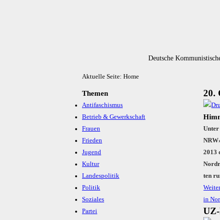
Deutsche Kommunistische
Aktuelle Seite:
Home
20. 
Themen
Antifaschismus
Himm
Betrieb & Gewerkschaft
Frauen
Un­ter
Frieden
NRW» 
Jugend
2013 d
Kultur
Nord­r
Landespolitik
ten ru
Politik
Weiter
Soziales
in Nor
UZ-
Partei