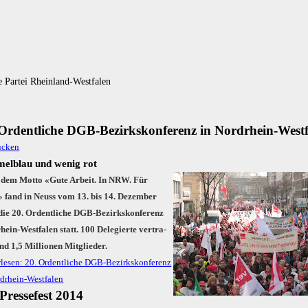
 Partei Rheinland-Westfalen
Ordent­liche DGB-Bezirks­konferenz in Nord­rhein-West­
elblau und wenig rot
 dem Mot­to «Gu­te Ar­beit. In NRW. Für
fand in Neuss vom 13. bis 14. De­zem­ber
ie 20. Or­dent­li­che DGB-Be­zirks­kon­fe­renz
hein-West­fa­len statt. 100 De­le­gier­te ver­tra­
nd 1,5 Mil­lio­nen Mit­glie­der.
lesen: 20. Ordent­liche DGB-Bezirks­konferenz
d­rhein-West­falen
Pressefest 2014