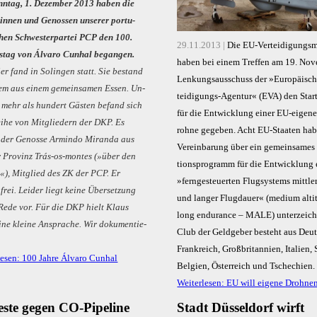
­tag, 1. De­zem­ber 2013 ha­ben die
sin­nen und Ge­nos­sen un­se­rer por­tu­
schen Schwes­ter­par­tei PCP den 100.
29.11.2013 |
Die EU-Ver­tei­di­gungs­mi
s­tag von Ál­va­ro Cunhal be­gan­gen.
ha­ben bei ei­nem Tref­fen am 19. No­
­er fand in So­lin­gen statt. Sie be­stand
Len­kungs­aus­schuss der »Eu­ro­päi­sc
lem aus ei­nem ge­mein­sa­men Es­sen. Un­
tei­di­gungs-Agen­tur« (EVA) den Star
 mehr als hun­dert Gäs­ten be­fand sich
für die Ent­wick­lung ei­ner EU-ei­ge­n
ei­he von Mit­glie­dern der DKP. Es
roh­ne ge­ge­ben. Acht EU-Staa­ten ha­b
der Ge­nos­se Ar­min­do Mi­ran­da aus
Ver­ein­ba­rung über ein ge­mein­sa­mes I
 Pro­vinz Trás-os-mon­tes (»über den
ti­ons­pro­gramm für die Ent­wick­lung 
«), Mit­glied des ZK der PCP. Er
»fern­ge­steu­er­ten Flug­sys­tems mitt­le
frei. Lei­der liegt kei­ne Über­set­zung
und lan­ger Flug­dau­er« (me­di­um alti­
 Re­de vor. Für die DKP hielt Klaus
long en­duran­ce – MA­LE) un­ter­zeich
­ne klei­ne An­spra­che. Wir do­ku­men­tie­
Club der Geld­ge­ber be­steht aus Deut
Frank­reich, Groß­bri­tan­ni­en, Ita­li­en, 
lesen: 100 Jahre Álvaro Cunhal
Bel­gi­en, Ös­ter­reich und Tsche­chi­en.
Weiterlesen: EU will eigene Drohne
este gegen CO-Pipeline
Stadt Düsseldorf wirft