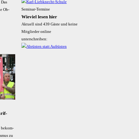
. Das
Seminar-Termine
­le Ob­
Wieviel lesen hier
Aktuell sind 439 Gäste und keine
Mitglieder online
unterschreiben:
rif­
 be­­kom­­
lis­­mus zu