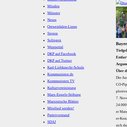
Minden
Münster
Neuss
Ostwestfalen-Lippe
Siegen
Solingen
Bayer 
Wuppertal
Tiefge
DKP auf Facebook
Entlar
DKP auf Twitter
Argume
Karl-Liebknecht-Schule
Über d
Kommunisten.de
Die Aus
Kommunisten TV
CO-Pipe
Kulturvereinigung
plo­si­
Marx-Engels-Stiftung
7. No­v
Marxistische Blätter
24.000 
Mitglied werden!
er Ma­t
Parteivorstand
er-Kon­
SDAJ
sich da