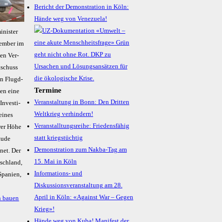
Bericht der Demonstration in Köln:
Hände weg von Venezuela!
­nis­ter
vem­ber im
hen Ver­
t­schuss
en Flug­d­
Termine
en ei­ne
Veranstaltung in Bonn: Den Dritten
n­ves­ti­
Weltkrieg verhindern!
ei­nes
Veranstalltungsreihe: Friedensfähig
­rer Hö­he
statt kriegstüchtig
tu­de
Demonstration zum Nakba-Tag am
­net. Der
15. Mai in Köln
sch­land,
Informations- und
Spa­ni­en,
Diskussionsveranstaltung am 28.
April in Köln: «Against War – Gegen
n bauen
Krieg»!
Hände weg von Kuba! Manifest der