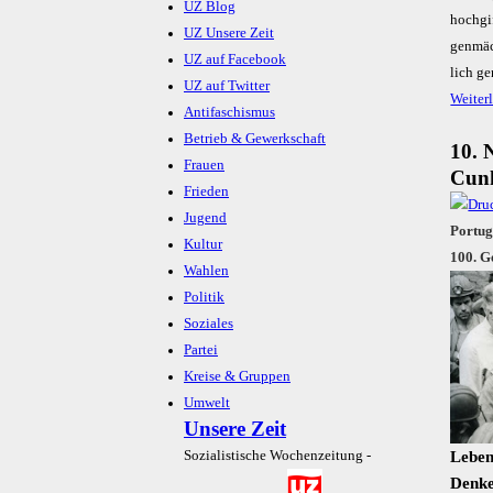
UZ Blog
hoch­gi
UZ Unsere Zeit
gen­mäc
UZ auf Facebook
lich ge
UZ auf Twitter
Weiter
Antifaschismus
Betrieb & Gewerkschaft
10. 
Frauen
Cunh
Frieden
Jugend
Portug
Kultur
100. G
Wahlen
Politik
Soziales
Partei
Kreise & Gruppen
Umwelt
Unsere Zeit
Leben
Sozialistische Wochenzeitung -
Denke