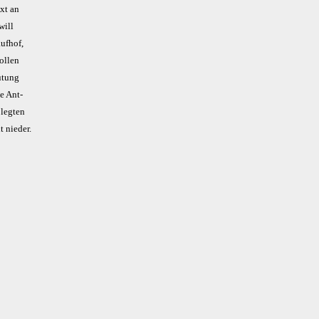
Axt an
 will
f­­hof,
ol­­len
u­­tung
ne Ant­­
leg­­ten
t nie­­der.