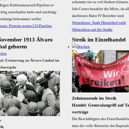
schem­me nie so viel for­dern kön­nen
f­ti­gen Koh­len­mon­oxid-Pipe­line ei­
Job-Cen­ter be­zahl­te die Mie­te, da al
h­tig un­ter­lau­fen hat­te und nach­träg­
dach­lo­sen Hartz IV Be­zie­her sind.
­neh­migt be­kom­men woll­te.
Weiterlesen: Stadt Düsseldorf wirft
lesen: Proteste gegen CO-Pipeline
Obdachlose auf die Straße
November 1913 Álvaro
Streik im Einzelhandel
al geboren
al: Erinnerung an Álvaro Cunhal im
eburtsjahr
Zehn­tau­sende im Streik
Handel: General­angriff auf Ta
verträge
Die Beschäftig­­ten des Ein­­zel­­han­­dels
,
men die vol­­le Breit­­sei­­te des Ka­­pi­­ta­­
n,