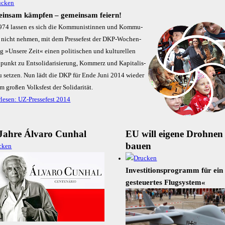
insam kämpfen – gemeinsam feiern!
974 las­sen es sich die Kom­mu­nis­tin­nen und Kom­mu­
n nicht neh­men, mit dem Pres­se­fest der DKP-Wo­chen­
g »Un­se­re Zeit« ei­nen po­li­ti­schen und kul­tu­rel­len
punkt zu Ent­so­li­da­ri­sie­rung, Kom­merz und Ka­pi­ta­lis­
 set­zen. Nun lädt die DKP für En­de Ju­ni 2014 wie­der
m gro­ßen Volks­fest der So­li­da­ri­tät.
rlesen: UZ-Pressefest 2014
Jahre Álvaro Cunhal
EU will eigene Drohnen
bauen
In­ves­ti­ti­ons­­­pro­gramm für ei
ge­steu­er­tes Flug­sys­tem«