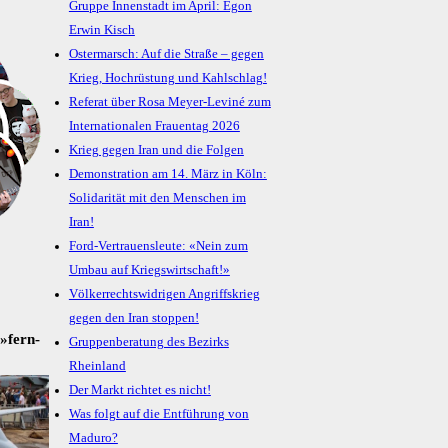
Gruppe Innenstadt im April: Egon
Erwin Kisch
Ostermarsch: Auf die Straße – gegen
Krieg, Hochrüstung und Kahlschlag!
Referat über Rosa Meyer-Leviné zum
Internationalen Frauentag 2026
Krieg gegen Iran und die Folgen
Demonstration am 14. März in Köln:
Solidarität mit den Menschen im
Iran!
Ford-Vertrauensleute: «Nein zum
Umbau auf Kriegswirtschaft!»
Völkerrechtswidrigen Angriffskrieg
gegen den Iran stoppen!
n »fern­
Gruppenberatung des Bezirks
Rheinland
Der Markt richtet es nicht!
Was folgt auf die Entführung von
Maduro?