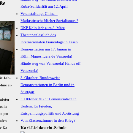
aße
Kuba-Solidarität am 12. April
Veranstaltung: China –
Marktwirtschaftlicher Sozialismus!?
DKP Köln lädt zum 8. März
Theater anlässlich des
Internationalen Frauentags in Essen
Demonstration am 17. Januar in
Köln: Manos fuera de Venzuela!
Hände weg von Venezuela! Hands off
Venezuela!
3. Oktober: Bundesweite
eit Jah­
Demonstrationen in Berlin und in
h­ne ei­
Stuttgart
3. Oktober 2025: Demonstration in
mie­ter
Uedem, für Frieden,
us in
Entspannungspolitik und Abrüstung
ro pro
Vom Klassenzimmer in den Krieg?
a­len
Karl-Liebknecht-­Schule
se Ka­