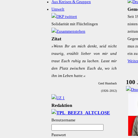
Aus Kreisen & Gruppen
Geme
Umwelt
Seit 1
Solidarität mit Flüchtlingen
nis­te
zei­tun
Zitat
Ge­gen­
»Wenn Ihr an mich denkt, seid nicht
mus zu
trau­rig, er­zählt lie­ber von mir und
ein z­u
traut Euch ru­hig zu la­chen. Lasst mir
Weite
den Platz zwi­schen Euch da, wo ich
ihn im Le­ben hat­te.«
100 
Gerd Humbach
(1926–2012)
Redaktion
Benutzername
Passwort