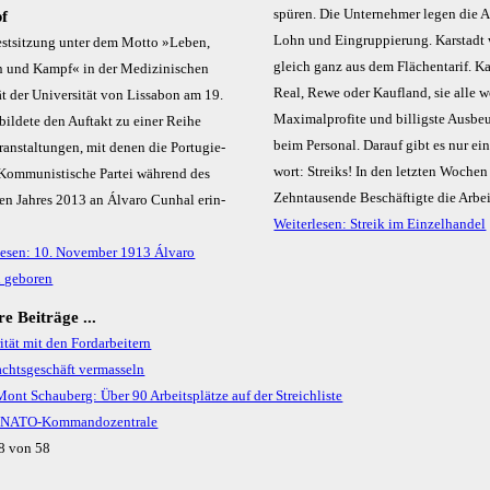
spüren. Die Un­­ter­­neh­­mer le­­gen die 
f
Lohn und Ein­­grup­­pie­­rung. Kar­­stadt
est­sit­zung un­ter dem Mot­to »Le­ben,
gleich ganz aus dem Flächen­­ta­­rif. Kau
 und Kampf« in der Me­di­zi­ni­schen
Re­­al, Re­­we oder Kauf­­land, sie al­­le w
ät der Uni­ver­si­tät von Lis­sa­bon am 19.
Ma­­xi­­mal­­pro­­fi­­te und bil­­ligs­­te Aus­­be
 bil­de­te den Auf­takt zu ei­ner Rei­he
beim Per­­so­­nal. Dar­­auf gibt es nur ei­­
an­stal­tun­gen, mit de­nen die Por­tu­gie­
wort: Streiks! In den letz­­ten Wo­­chen 
 Kom­mu­nis­ti­sche Par­tei wäh­rend des
Zehn­­tau­­sen­­de Be­schäf­tig­­te die Ar­­bei
ten Jah­res 2013 an Ál­va­ro Cunhal er­in­
Weiterlesen: Streik im Einzelhandel
lesen: 10. November 1913 Álvaro
 geboren
e Beiträge ...
ität mit den Fordarbeitern
chts­geschäft vermasseln
nt Schauberg: Über 90 Arbeits­plätze auf der Streichliste
r NATO-Kommandozentrale
48 von 58