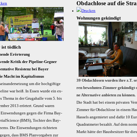
Obdachlose auf die Str
Wohnungen gekündigt
ist töd­lich
hende Erörterung
vende Kritik der Pipeline-Gegner
ntative Resistenz bei Bayer
ie Macht im Kapitalismus
39 Ob­dach­lo­sen wur­den ih­re z.T. s
­ein­an­der­set­zung um die hoch­gif­ti­ge
ren be­wohn­ten Zim­mer ge­kün­digt o
­line war heiß. In Es­sen wur­de ein ex­
ne Al­ter­na­ti­ve an­bie­ten zu kön­nen.
ves The­ma in der Gru­ga­hal­le vom 5. bis
Die Stadt hat bei ei­nem pri­va­ten Ver­
em­ber 2013 er­ör­tert. Grund wa­ren
Zim­mer für Ob­dach­lo­se in ei­nem Ha
Ein­wen­dun­gen ge­gen die Fir­ma Bay­
Has­sels an­ge­mie­tet und da­für 10 Eu­
e­ri­al­Sci­ence (BMS), Toch­ter des Bay­
Qua­drat­me­ter be­zahlt. Auf dem nor­m
zerns. Die Ein­wen­dun­gen rich­te­ten
Markt hät­te der Haus­be­sit­zer für die­
­ge­gen, dass BMS Plan­vor­ga­ben zur