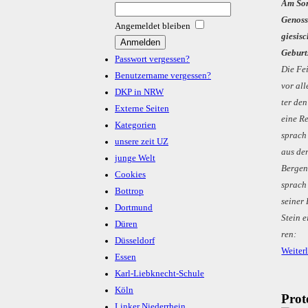
Am Sonn
Ge­nos­
Angemeldet bleiben
gie­si­
Ge­burt
Passwort vergessen?
Die Fei
Benutzername vergessen?
vor al­
DKP in NRW
ter den
Externe Seiten
ei­ne R
Kategorien
sprach 
unsere zeit UZ
aus der
junge Welt
Ber­gen
Cookies
sprach 
Bottrop
sei­ner
Dortmund
Stein ei
Düren
ren:
Düsseldorf
Weiter
Essen
Karl-Liebknecht-Schule
Köln
Prot
Linker Niederrhein