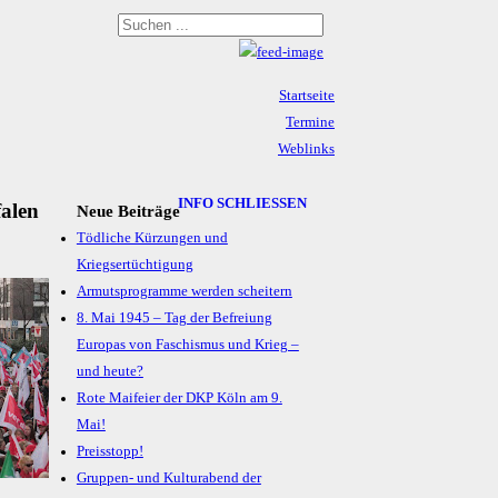
Startseite
Termine
Weblinks
Archiv
Impressum & Datenschutz
INFO SCHLIESSEN
falen
Neue Beiträge
Tödliche Kürzungen und
Kriegsertüchtigung
Armutsprogramme werden scheitern
8. Mai 1945 – Tag der Befreiung
Europas von Faschismus und Krieg –
und heute?
Rote Maifeier der DKP Köln am 9.
Mai!
Preisstopp!
Gruppen- und Kulturabend der