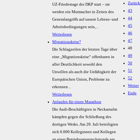
Zurüc
UZ-Friedestage der DKP statt – sie
43
werden ein Mutmacher in Zeiten des
44
Generalangriffs auf unsere Lebens- und
45
Arbeitsbedingungen sein,...
46
Weiterlesen
47
Migrationskrise?
48
Die Schlagzeilen der letzten Tage über
49
eine „Migrationskrise“ offenbaren in
50
aller Deutlichkeit sowohl den
51
Unwillen als auch die Unfähigkeit der
52
Europäischen Union, Probleme zu
Weiter
erkennen...
Ende
Weiterlesen
Anlaufen für einen Marathon
Die Audi-Beschäftigten in Neckarsulm
kämpfen gegen die Schließung des
dortigen Werks. Am 29. Juli beteiligten
sich 6.000 Kolleginnen und Kollegen
an einer Betriebsratssprechstunde am